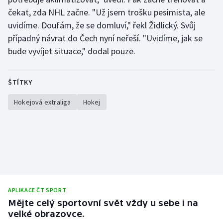
Stolní tenis
čekat, zda NHL začne. "Už jsem trošku pesimista, ale
uvidíme. Doufám, že se domluví," řekl Židlický. Svůj
Triatlon
případný návrat do Čech nyní neřeší. "Uvidíme, jak se
bude vyvíjet situace," dodal pouze.
Veslování
Vodní slalom
ŠTÍTKY
Volejbal
Hokejová extraliga
Hokej
Ostatní
APLIKACE ČT SPORT
Mějte celý sportovní svět vždy u sebe i na
velké obrazovce.