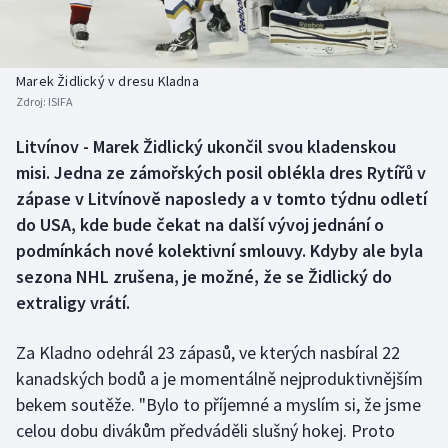
Baseball a softbal
Soutěže
Basketbal
Historické návraty
Marek Židlický v dresu Kladna
Zdroj:
ISIFA
Biatlon
Aplikace ČT sport
Litvínov - Marek Židlický ukončil svou kladenskou
Boby a skeleton
AZ kvíz
misi. Jedna ze zámořských posil oblékla dres Rytířů v
zápase v Litvínově naposledy a v tomto týdnu odletí
Box
do USA, kde bude čekat na další vývoj jednání o
podmínkách nové kolektivní smlouvy. Kdyby ale byla
Curling
sezona NHL zrušena, je možné, že se Židlický do
extraligy vrátí.
Dostihy
Florbal
Za Kladno odehrál 23 zápasů, ve kterých nasbíral 22
kanadských bodů a je momentálně nejproduktivnějším
Futsal
bekem soutěže. "Bylo to příjemné a myslím si, že jsme
celou dobu divákům předváděli slušný hokej. Proto
Golf