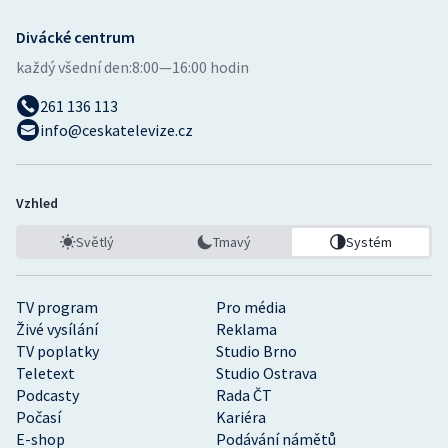
Divácké centrum
každý všední den:
8:00—16:00 hodin
261 136 113
info@ceskatelevize.cz
Vzhled
Světlý
Tmavý
Systém
TV program
Pro média
Živé vysílání
Reklama
TV poplatky
Studio Brno
Teletext
Studio Ostrava
Podcasty
Rada ČT
Počasí
Kariéra
E-shop
Podávání námětů