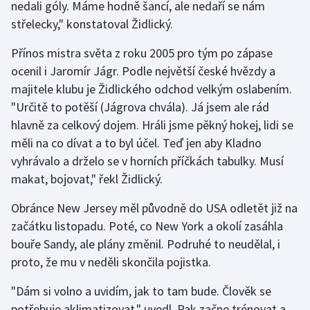
nedali góly. Máme hodně šancí, ale nedaří se nám
Olympijské hry
střelecky," konstatoval Židlický.
Přínos mistra světa z roku 2005 pro tým po zápase
Parasport
ocenil i Jaromír Jágr. Podle největší české hvězdy a
Plavání
majitele klubu je Židlického odchod velkým oslabením.
"Určitě to potěší (Jágrova chvála). Já jsem ale rád
Plážový volejbal
hlavně za celkový dojem. Hráli jsme pěkný hokej, lidi se
měli na co dívat a to byl účel. Teď jen aby Kladno
Ragby
vyhrávalo a drželo se v horních příčkách tabulky. Musí
makat, bojovat," řekl Židlický.
Rychlobruslení
Obránce New Jersey měl původně do USA odletět již na
Rychlostní kanoistika
začátku listopadu. Poté, co New York a okolí zasáhla
bouře Sandy, ale plány změnil. Podruhé to neudělal, i
Short track
proto, že mu v neděli skončila pojistka.
Sportovní střelba
"Dám si volno a uvidím, jak to tam bude. Člověk se
potřebuje aklimatizovat," uvedl. Pak začne trénovat a