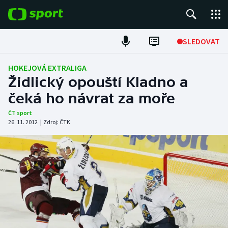
POPULÁRNÍ
SLEDOVAT
Fotbal
HOKEJOVÁ EXTRALIGA
Židlický opouští Kladno a
Hokej
čeká ho návrat za moře
Tenis
ČT sport
26. 11. 2012
|
Zdroj:
ČTK
Atletika
Cyklistika
DALŠÍ SPORTY
Americký fotbal
NEPŘEHLÉDNĚTE