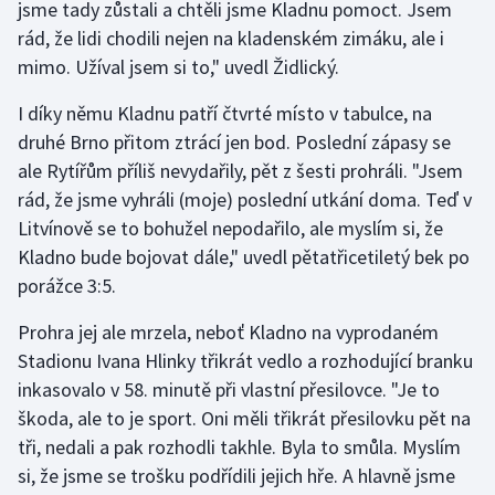
jsme tady zůstali a chtěli jsme Kladnu pomoct. Jsem
rád, že lidi chodili nejen na kladenském zimáku, ale i
Gymnastika
mimo. Užíval jsem si to," uvedl Židlický.
Házená
I díky němu Kladnu patří čtvrté místo v tabulce, na
druhé Brno přitom ztrácí jen bod. Poslední zápasy se
Jezdectví
ale Rytířům příliš nevydařily, pět z šesti prohráli. "Jsem
rád, že jsme vyhráli (moje) poslední utkání doma. Teď v
Judo
Litvínově se to bohužel nepodařilo, ale myslím si, že
Kladno bude bojovat dále," uvedl pětatřicetiletý bek po
Krasobruslení
porážce 3:5.
Lezení
Prohra jej ale mrzela, neboť Kladno na vyprodaném
Stadionu Ivana Hlinky třikrát vedlo a rozhodující branku
Lyže a snowboard
inkasovalo v 58. minutě při vlastní přesilovce. "Je to
škoda, ale to je sport. Oni měli třikrát přesilovku pět na
Moderní pětiboj
tři, nedali a pak rozhodli takhle. Byla to smůla. Myslím
si, že jsme se trošku podřídili jejich hře. A hlavně jsme
Motorsport