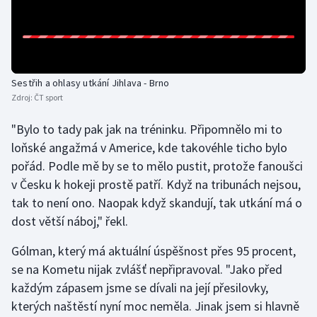
Olympijské hry
Parasport
Sestřih a ohlasy utkání Jihlava - Brno
Plavání
Zdroj:
ČT sport
Plážový volejbal
"Bylo to tady pak jak na tréninku. Připomnělo mi to
loňské angažmá v Americe, kde takovéhle ticho bylo
Ragby
pořád. Podle mě by se to mělo pustit, protože fanoušci
v Česku k hokeji prostě patří. Když na tribunách nejsou,
Rychlobruslení
tak to není ono. Naopak když skandují, tak utkání má o
dost větší náboj," řekl.
Rychlostní kanoistika
Gólman, který má aktuální úspěšnost přes 95 procent,
Short track
se na Kometu nijak zvlášť nepřipravoval. "Jako před
každým zápasem jsme se dívali na její přesilovky,
Sportovní střelba
kterých naštěstí nyní moc neměla. Jinak jsem si hlavně