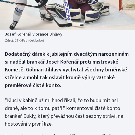
Baseball a softbal
Soutěže
Basketbal
Historické návraty
Biatlon
Aplikace ČT sport
Josef Kořenář v brance Jihlavy
Zdroj:
ČTK/Pavlíček Luboš
Boby a skeleton
AZ kvíz
Dodatečný dárek k jubilejním dvacátým narozeninám
si nadělil brankář Josef Kořenář proti mistrovské
Box
Kometě. Gólman Jihlavy vychytal všechny brněnské
Curling
střelce a mohl tak oslavit kromě výhry 2:0 také
premiérové čisté konto.
Dostihy
"Kluci v kabině už mi hned říkali, že to budu mít asi
Florbal
drahé, ale to k tomu patří," komentoval čisté konto
brankář Dukly, který převážnou část sezony strávil na
Futsal
hostování v první lize.
Golf