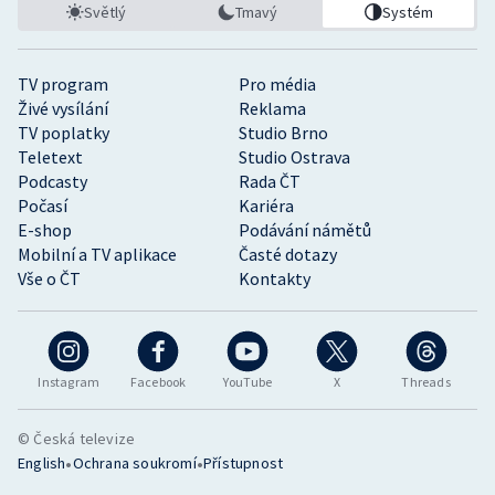
Světlý
Tmavý
Systém
TV program
Pro média
Živé vysílání
Reklama
TV poplatky
Studio Brno
Teletext
Studio Ostrava
Podcasty
Rada ČT
Počasí
Kariéra
E-shop
Podávání námětů
Mobilní a TV aplikace
Časté dotazy
Vše o ČT
Kontakty
Instagram
Facebook
YouTube
X
Threads
© Česká televize
•
•
English
Ochrana soukromí
Přístupnost