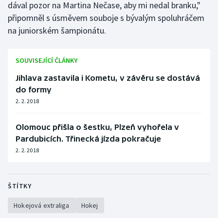
dával pozor na Martina Nečase, aby mi nedal branku,"
Stolní tenis
připomněl s úsměvem souboje s bývalým spoluhráčem
na juniorském šampionátu.
Triatlon
Veslování
SOUVISEJÍCÍ ČLÁNKY
Vodní slalom
Jihlava zastavila i Kometu, v závěru se dostává
do formy
Volejbal
2. 2. 2018
Ostatní
Olomouc přišla o šestku, Plzeň vyhořela v
Pardubicích. Třinecká jízda pokračuje
2. 2. 2018
ŠTÍTKY
Hokejová extraliga
Hokej