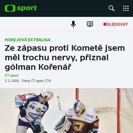
POPULÁRNÍ
SLEDOVAT
Fotbal
HOKEJOVÁ EXTRALIGA
Ze zápasu proti Kometě jsem
Hokej
měl trochu nervy, přiznal
gólman Kořenář
Tenis
ČT sport
Atletika
3. 2. 2018
|
Zdroj:
ČT sport
,
ČTK
Cyklistika
DALŠÍ SPORTY
Americký fotbal
NEPŘEHLÉDNĚTE