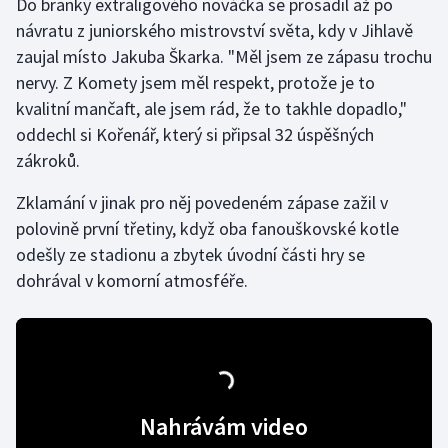
Do branky extraligového nováčka se prosadil až po
návratu z juniorského mistrovství světa, kdy v Jihlavě
Gymnastika
zaujal místo Jakuba Škarka. "Měl jsem ze zápasu trochu
nervy. Z Komety jsem měl respekt, protože je to
Házená
kvalitní mančaft, ale jsem rád, že to takhle dopadlo,"
oddechl si Kořenář, který si připsal 32 úspěšných
Jezdectví
zákroků.
Judo
Zklamání v jinak pro něj povedeném zápase zažil v
polovině první třetiny, když oba fanouškovské kotle
Krasobruslení
odešly ze stadionu a zbytek úvodní části hry se
dohrával v komorní atmosféře.
Lezení
Lyže a snowboard
Moderní pětiboj
Nahrávám video
Motorsport