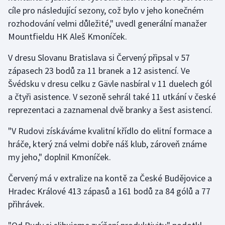
cíle pro následující sezony, což bylo v jeho konečném
rozhodování velmi důležité," uvedl generální manažer
Gymnastika
Mountfieldu HK Aleš Kmoníček.
Házená
V dresu Slovanu Bratislava si Červený připsal v 57
zápasech 23 bodů za 11 branek a 12 asistencí. Ve
Jezdectví
Švédsku v dresu celku z Gävle nasbíral v 11 duelech gól
Judo
a čtyři asistence. V sezoně sehrál také 11 utkání v české
reprezentaci a zaznamenal dvě branky a šest asistencí.
Krasobruslení
"V Rudovi získáváme kvalitní křídlo do elitní formace a
hráče, který zná velmi dobře náš klub, zároveň známe
Lezení
my jeho," doplnil Kmoníček.
Lyže a snowboard
Červený má v extralize na kontě za České Budějovice a
Hradec Králové 413 zápasů a 161 bodů za 84 gólů a 77
Moderní pětiboj
přihrávek.
Motorsport