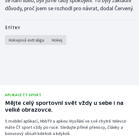
se nám líbilo, byli jsme tady spokojení. To byly základní
Stolní tenis
důvody, proč jsem se rozhodl pro návrat, dodal Červený.
Triatlon
ŠTÍTKY
Veslování
Hokejová extraliga
Hokej
Vodní slalom
Volejbal
Ostatní
APLIKACE ČT SPORT
Mějte celý sportovní svět vždy u sebe i na
velké obrazovce.
S mobilní aplikací, HbbTV a apkou iVysílání ve své chytré televizi
máte ČT sport vždy po ruce. Sledujte přímé přenosy, články a
bonusový obsah kdekoli a kdykoli.