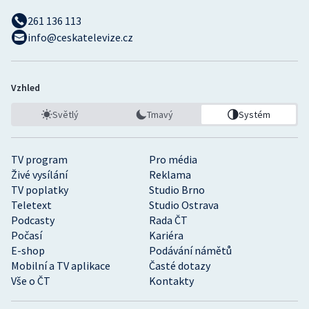
261 136 113
info@ceskatelevize.cz
Vzhled
Světlý
Tmavý
Systém
TV program
Pro média
Živé vysílání
Reklama
TV poplatky
Studio Brno
Teletext
Studio Ostrava
Podcasty
Rada ČT
Počasí
Kariéra
E-shop
Podávání námětů
Mobilní a TV aplikace
Časté dotazy
Vše o ČT
Kontakty