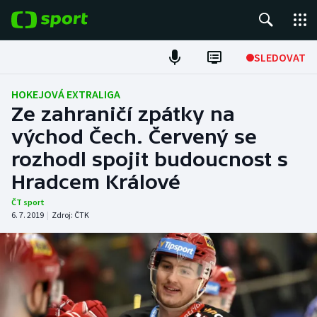
POPULÁRNÍ
SLEDOVAT
Fotbal
HOKEJOVÁ EXTRALIGA
Ze zahraničí zpátky na
Hokej
východ Čech. Červený se
rozhodl spojit budoucnost s
Tenis
Hradcem Králové
Atletika
ČT sport
6. 7. 2019
|
Zdroj:
ČTK
Cyklistika
DALŠÍ SPORTY
Americký fotbal
NEPŘEHLÉDNĚTE