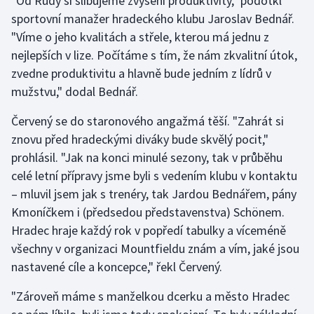
"Od Rudy si slibujeme zvýšení produktivity," podotkl
sportovní manažer hradeckého klubu Jaroslav Bednář.
Olympijské hry
"Víme o jeho kvalitách a střele, kterou má jednu z
nejlepších v lize. Počítáme s tím, že nám zkvalitní útok,
Parasport
zvedne produktivitu a hlavně bude jedním z lídrů v
Plavání
mužstvu," dodal Bednář.
Červený se do staronového angažmá těší. "Zahrát si
Plážový volejbal
znovu před hradeckými diváky bude skvělý pocit,"
Ragby
prohlásil. "Jak na konci minulé sezony, tak v průběhu
celé letní přípravy jsme byli s vedením klubu v kontaktu
Rychlobruslení
– mluvil jsem jak s trenéry, tak Jardou Bednářem, pány
Kmoníčkem i (předsedou představenstva) Schönem.
Rychlostní kanoistika
Hradec hraje každý rok v popředí tabulky a víceméně
všechny v organizaci Mountfieldu znám a vím, jaké jsou
Short track
nastavené cíle a koncepce," řekl Červený.
Sportovní střelba
"Zároveň máme s manželkou dcerku a město Hradec