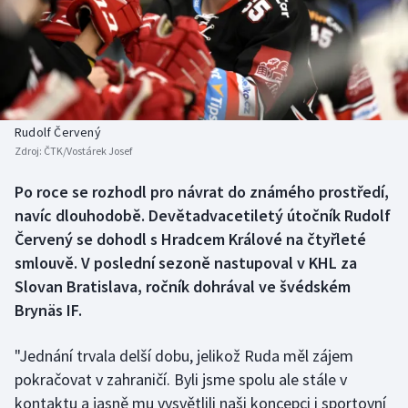
Baseball a softbal
Soutěže
Basketbal
Historické návraty
Biatlon
Aplikace ČT sport
Rudolf Červený
Boby a skeleton
AZ kvíz
Zdroj:
ČTK/Vostárek Josef
Box
Po roce se rozhodl pro návrat do známého prostředí,
navíc dlouhodobě. Devětadvacetiletý útočník Rudolf
Curling
Červený se dohodl s Hradcem Králové na čtyřleté
smlouvě. V poslední sezoně nastupoval v KHL za
Dostihy
Slovan Bratislava, ročník dohrával ve švédském
Brynäs IF.
Florbal
"Jednání trvala delší dobu, jelikož Ruda měl zájem
Futsal
pokračovat v zahraničí. Byli jsme spolu ale stále v
kontaktu a jasně mu vysvětlili naši koncepci i sportovní
Golf