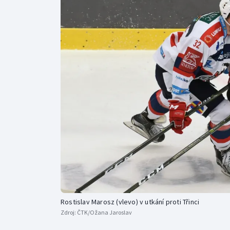
Curling
Dostihy
Florbal
Futsal
Golf
Gymnastika
Rostislav Marosz (vlevo) v utkání proti Třinci
Zdroj:
ČTK/Ožana Jaroslav