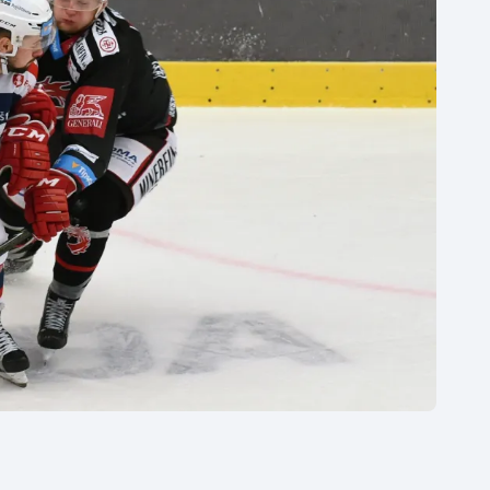
Moderní pětiboj
Triatlon
Motorsport
Veslování
Olympijské hry
Vodní slalom
Parasport
Volejbal
Plavání
Ostatní
Plážový volejbal