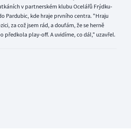
h utkáních v partnerském klubu Ocelářů Frýdku-
do Pardubic, kde hraje prvního centra. "Hraju
ci, za což jsem rád, a doufám, že se herně
předkola play-off. A uvidíme, co dál," uzavřel.