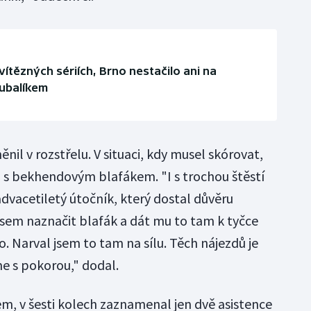
vítězných sériích, Brno nestačilo ani na
Kubalíkem
l v rozstřelu. V situaci, kdy musel skórovat,
 s bekhendovým blafákem. "I s trochou štěstí
dvacetiletý útočník, který dostal důvěru
ěl jsem naznačit blafák a dát mu to tam k tyčce
. Narval jsem to tam na sílu. Těch nájezdů je
me s pokorou," dodal.
em, v šesti kolech zaznamenal jen dvě asistence