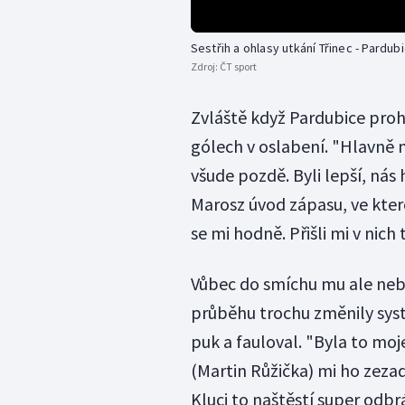
Sestřih a ohlasy utkání Třinec - Pardub
Zdroj:
ČT sport
Zvláště když Pardubice proh
gólech v oslabení. "Hlavně n
všude pozdě. Byli lepší, ná
Marosz úvod zápasu, ve které
se mi hodně. Přišli mi v nich 
Vůbec do smíchu mu ale neby
průběhu trochu změnily syst
puk a fauloval. "Byla to moj
(Martin Růžička) mi ho zeza
Kluci to naštěstí super odbrá