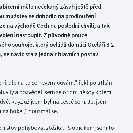
ubicemi mělo nečekaný zásah ještě před
ou mužstev se dohodlo na prodloužení
e na východě Čech na poslední chvíli, a tak
svolení nastoupit. Z původně pouze
vého souboje, který ovládli domácí Oceláři 3:2
se navíc stala jedna z hlavních postav
ení, ale na to se nevymlouvám," řekl po utkání
luvily a dozvěděl jsem se o tom někdy kolem
 dvě, když už jsem byl na cestě sem. Jel jsem
 na hokej," pousmál se.
ch slov pohyboval ztěžka. "S obídkem jsem to