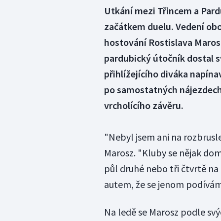
Utkání mezi Třincem a Pard
začátkem duelu. Vedení ob
hostování Rostislava Marosz
pardubický útočník dostal 
přihlížejícího diváka napína
po samostatných nájezdech, 
vrcholícího závěru.
"Nebyl jsem ani na rozbrusl
Marosz. "Kluby se nějak dom
půl druhé nebo tři čtvrtě na
autem, že se jenom podívám
Na ledě se Marosz podle svý