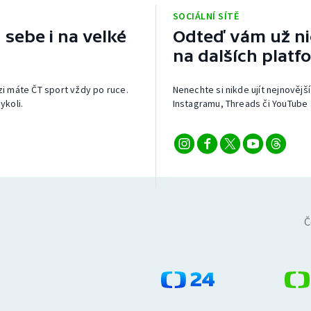
SOCIÁLNÍ SÍTĚ
 sebe i na velké
Odteď vám už nic
na dalších platf
izi máte ČT sport vždy po ruce.
Nenechte si nikde ujít nejnovější
ykoli.
Instagramu, Threads či YouTube 
Č