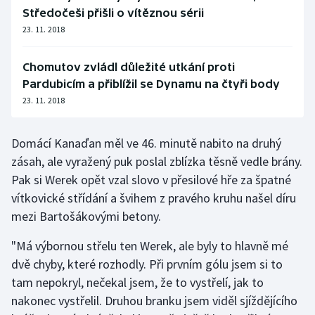
Středočeši přišli o vítěznou sérii
23. 11. 2018
Chomutov zvládl důležité utkání proti
Pardubicím a přiblížil se Dynamu na čtyři body
23. 11. 2018
Domácí Kanaďan měl ve 46. minutě nabito na druhý
zásah, ale vyražený puk poslal zblízka těsně vedle brány.
Pak si Werek opět vzal slovo v přesilové hře za špatné
vítkovické střídání a švihem z pravého kruhu našel díru
mezi Bartošákovými betony.
"Má výbornou střelu ten Werek, ale byly to hlavně mé
dvě chyby, které rozhodly. Při prvním gólu jsem si to
tam nepokryl, nečekal jsem, že to vystřelí, jak to
nakonec vystřelil. Druhou branku jsem viděl sjíždějícího