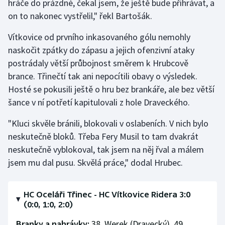
hráče do prázdné, čekal jsem, že ještě bude přihrávat, a
on to nakonec vystřelil," řekl Bartošák.
Vítkovice od prvního inkasovaného gólu nemohly
naskočit zpátky do zápasu a jejich ofenzivní ataky
postrádaly větší průbojnost směrem k Hrubcově
brance. Třinečtí tak ani nepocítili obavy o výsledek.
Hosté se pokusili ještě o hru bez brankáře, ale bez větší
šance v ní potřetí kapitulovali z hole Draveckého.
"Kluci skvěle bránili, blokovali v oslabeních. V nich bylo
neskutečně bloků. Třeba Fery Musil to tam dvakrát
neskutečně vyblokoval, tak jsem na něj řval a málem
jsem mu dal pusu. Skvělá práce," dodal Hrubec.
HC Oceláři Třinec - HC Vítkovice Ridera 3:0
(0:0, 1:0, 2:0)
Branky a nahrávky:
38. Werek (Dravecký), 49.