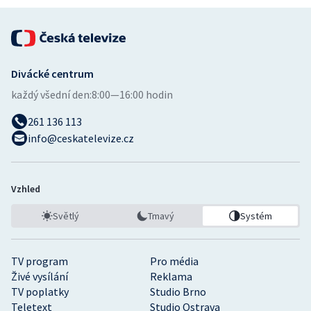
Divácké centrum
každý všední den:
8:00—16:00 hodin
261 136 113
info@ceskatelevize.cz
Vzhled
Světlý
Tmavý
Systém
TV program
Pro média
Živé vysílání
Reklama
TV poplatky
Studio Brno
Teletext
Studio Ostrava