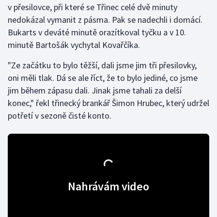
v přesilovce, při které se Třinec celé dvě minuty
nedokázal vymanit z pásma. Pak se nadechli i domácí.
Gymnastika
Bukarts v deváté minutě orazítkoval tyčku a v 10.
minutě Bartošák vychytal Kovařčíka.
Házená
"Ze začátku to bylo těžší, dali jsme jim tři přesilovky,
Jezdectví
oni měli tlak. Dá se ale říct, že to bylo jediné, co jsme
jim během zápasu dali. Jinak jsme tahali za delší
Judo
konec," řekl třinecký brankář Šimon Hrubec, který udržel
potřetí v sezoně čisté konto.
Krasobruslení
Lezení
Lyže a snowboard
Nahrávám video
Moderní pětiboj
Motorsport