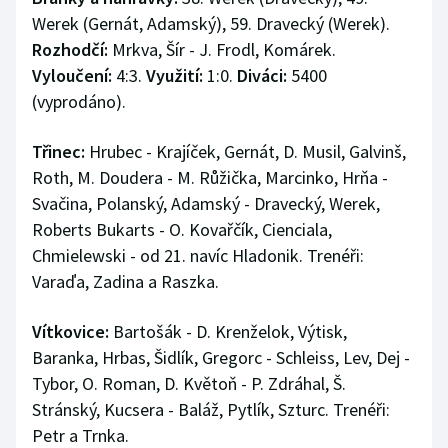
Werek (Gernát, Adamský), 59. Dravecký (Werek).
Rozhodčí:
Mrkva, Šír - J. Frodl, Komárek.
Vyloučení:
4:3.
Využití:
1:0.
Diváci:
5400
(vyprodáno).
Třinec:
Hrubec - Krajíček, Gernát, D. Musil, Galvinš,
Roth, M. Doudera - M. Růžička, Marcinko, Hrňa -
Svačina, Polanský, Adamský - Dravecký, Werek,
Roberts Bukarts - O. Kovařčík, Cienciala,
Chmielewski - od 21. navíc Hladonik. Trenéři:
Varaďa, Zadina a Raszka.
Vítkovice:
Bartošák - D. Krenželok, Výtisk,
Baranka, Hrbas, Šidlík, Gregorc - Schleiss, Lev, Dej -
Tybor, O. Roman, D. Květoň - P. Zdráhal, Š.
Stránský, Kucsera - Baláž, Pytlík, Szturc. Trenéři:
Petr a Trnka.