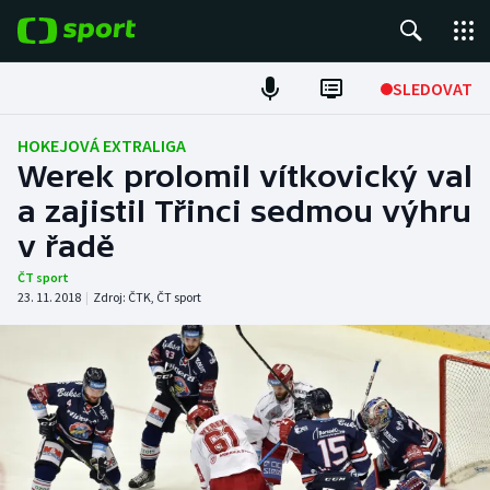
POPULÁRNÍ
SLEDOVAT
Fotbal
HOKEJOVÁ EXTRALIGA
Werek prolomil vítkovický val
Hokej
a zajistil Třinci sedmou výhru
v řadě
Tenis
ČT sport
Atletika
23. 11. 2018
|
Zdroj:
ČTK
,
ČT sport
Cyklistika
DALŠÍ SPORTY
Americký fotbal
NEPŘEHLÉDNĚTE