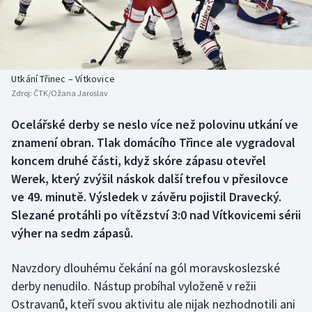
Baseball a softbal
Soutěže
Basketbal
Historické návraty
Biatlon
Aplikace ČT sport
Utkání Třinec – Vítkovice
Zdroj:
ČTK/Ožana Jaroslav
Boby a skeleton
AZ kvíz
Ocelářské derby se neslo více než polovinu utkání ve
znamení obran. Tlak domácího Třince ale vygradoval
Box
koncem druhé části, když skóre zápasu otevřel
Curling
Werek, který zvýšil náskok další trefou v přesilovce
ve 49. minutě. Výsledek v závěru pojistil Dravecký.
Dostihy
Slezané protáhli po vítězství 3:0 nad Vítkovicemi sérii
výher na sedm zápasů.
Florbal
Navzdory dlouhému čekání na gól moravskoslezské
Futsal
derby nenudilo. Nástup probíhal vyloženě v režii
Ostravanů, kteří svou aktivitu ale nijak nezhodnotili ani
Golf