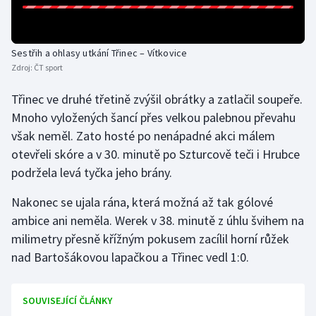
Olympijské hry
Sestřih a ohlasy utkání Třinec – Vítkovice
Parasport
Zdroj:
ČT sport
Plavání
Třinec ve druhé třetině zvýšil obrátky a zatlačil soupeře.
Mnoho vyložených šancí přes velkou palebnou převahu
Plážový volejbal
však neměl. Zato hosté po nenápadné akci málem
otevřeli skóre a v 30. minutě po Szturcově teči i Hrubce
Ragby
podržela levá tyčka jeho brány.
Rychlobruslení
Nakonec se ujala rána, která možná až tak gólové
ambice ani neměla. Werek v 38. minutě z úhlu švihem na
Rychlostní kanoistika
milimetry přesně křížným pokusem zacílil horní růžek
nad Bartošákovou lapačkou a Třinec vedl 1:0.
Short track
Sportovní střelba
SOUVISEJÍCÍ ČLÁNKY