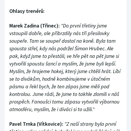
Ohlasy trenérů:
Marek Zadina (Třinec):
"Do první třetiny jsme
vstoupili dobře, ale přibrzdily nás tři přesilovky
soupeře. Tam se soupeř dostal na koně. Byla tam
spousta střel, kdy nás podržel Šimon Hrubec. Ale
pak, když jsme to přestáli, ve hře pět na pět jsme si
vytvořili spoustu šancí a myslím, že jsme byli lepší.
Myslím, že hrajeme hokej, který jsme chtěli hrát. Líbí
se to divákům, hodně kombinujeme v útočném
pásmu a řekl bych, že ten zápas jsme měli pod
kontrolou. Jsme rádi, že jsme to takhle zlomili v náš
prospěch. Fanoušci tomu zápasu vytvořili výbornou
atmosféru, myslím, že i diváci si to užili."
Pavel Trnka (Vítkovice):
"Z naší strany byla první