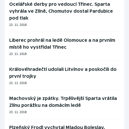
Stolní tenis
Ocelářské derby pro vedoucí Třinec. Sparta
vyhrála ve Zlíně, Chomutov dostal Pardubice
Triatlon
pod tlak
23. 11. 2018
Veslování
Liberec prohrál na ledě Olomouce a na prvním
Vodní slalom
místě ho vystřídal Třinec
23. 11. 2018
Volejbal
Královéhradečtí udolali Litvínov a poskočili do
Ostatní
první trojky
23. 11. 2018
Machovský je zpátky. Trpělivější Sparta vrátila
Zlínu porážku na domácím ledě
23. 11. 2018
Plzeňský Frodl vychytal Mladou Boleslav,