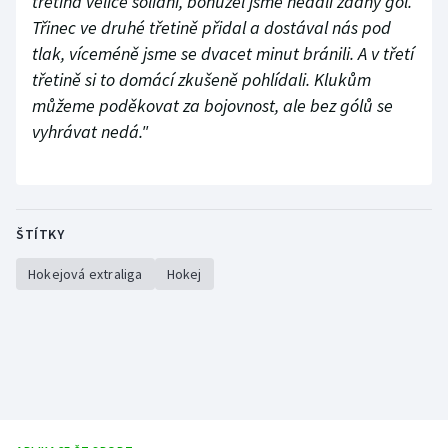
třetina velice solidní, bohužel jsme nedali žádný gól.
Třinec ve druhé třetině přidal a dostával nás pod
tlak, víceméně jsme se dvacet minut bránili. A v třetí
třetině si to domácí zkušeně pohlídali. Klukům
můžeme poděkovat za bojovnost, ale bez gólů se
vyhrávat nedá."
ŠTÍTKY
Hokejová extraliga
Hokej