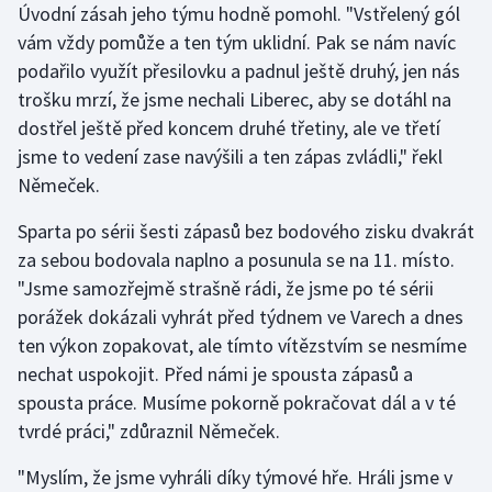
Úvodní zásah jeho týmu hodně pomohl. "Vstřelený gól
Olympijské hry
vám vždy pomůže a ten tým uklidní. Pak se nám navíc
podařilo využít přesilovku a padnul ještě druhý, jen nás
Parasport
trošku mrzí, že jsme nechali Liberec, aby se dotáhl na
dostřel ještě před koncem druhé třetiny, ale ve třetí
Plavání
jsme to vedení zase navýšili a ten zápas zvládli," řekl
Němeček.
Plážový volejbal
Sparta po sérii šesti zápasů bez bodového zisku dvakrát
Ragby
za sebou bodovala naplno a posunula se na 11. místo.
"Jsme samozřejmě strašně rádi, že jsme po té sérii
Rychlobruslení
porážek dokázali vyhrát před týdnem ve Varech a dnes
ten výkon zopakovat, ale tímto vítězstvím se nesmíme
Rychlostní kanoistika
nechat uspokojit. Před námi je spousta zápasů a
spousta práce. Musíme pokorně pokračovat dál a v té
Short track
tvrdé práci," zdůraznil Němeček.
Sportovní střelba
"Myslím, že jsme vyhráli díky týmové hře. Hráli jsme v