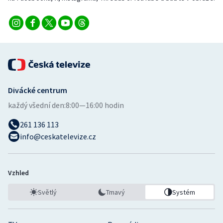
Divácké centrum
každý všední den:
8:00—16:00 hodin
261 136 113
info@ceskatelevize.cz
Vzhled
Světlý
Tmavý
Systém