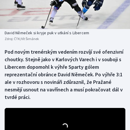
Baseball a softbal
Soutěže
Basketbal
Historické návraty
Biatlon
Aplikace ČT sport
David Němeček si kryje puk v utkání s Libercem
Zdroj:
ČTK/Vít Šimánek
Boby a skeleton
AZ kvíz
Pod novým trenérským vedením rozvíjí své ofenzivní
choutky. Stejně jako v Karlových Varech i v souboji s
Box
Libercem dopomohl k výhře Sparty gólem
Curling
reprezentační obránce David Němeček. Po výhře 3:1
ale v rozhovoru s novináři zdůraznil, že Pražané
Dostihy
nesmějí usnout na vavřínech a musí pokračovat dál v
tvrdé práci.
Florbal
Futsal
Golf