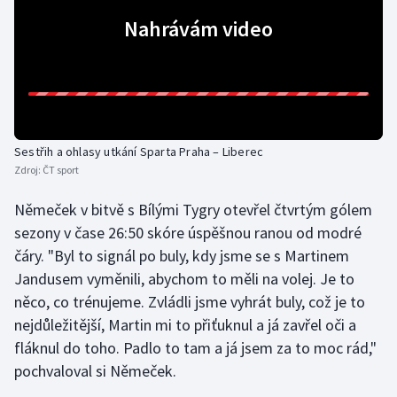
Nahrávám video
Gymnastika
Házená
Jezdectví
Sestřih a ohlasy utkání Sparta Praha – Liberec
Judo
Zdroj:
ČT sport
Němeček v bitvě s Bílými Tygry otevřel čtvrtým gólem
Krasobruslení
sezony v čase 26:50 skóre úspěšnou ranou od modré
Lezení
čáry. "Byl to signál po buly, kdy jsme se s Martinem
Jandusem vyměnili, abychom to měli na volej. Je to
Lyže a snowboard
něco, co trénujeme. Zvládli jsme vyhrát buly, což je to
nejdůležitější, Martin mi to přiťuknul a já zavřel oči a
Moderní pětiboj
fláknul do toho. Padlo to tam a já jsem za to moc rád,"
pochvaloval si Němeček.
Motorsport