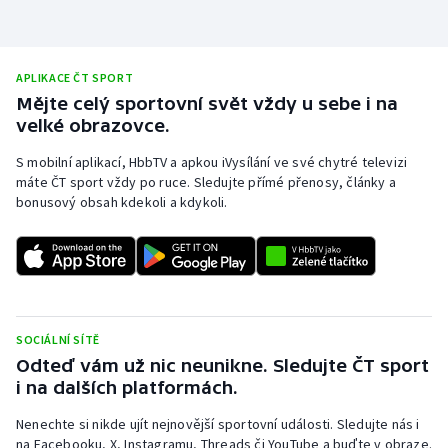
APLIKACE ČT SPORT
Mějte celý sportovní svět vždy u sebe i na
velké obrazovce.
S mobilní aplikací, HbbTV a apkou iVysílání ve své chytré televizi
máte ČT sport vždy po ruce. Sledujte přímé přenosy, články a
bonusový obsah kdekoli a kdykoli.
SOCIÁLNÍ SÍTĚ
Odteď vám už nic neunikne. Sledujte ČT sport
i na dalších platformách.
Nenechte si nikde ujít nejnovější sportovní události. Sledujte nás i
na Facebooku, X, Instagramu, Threads či YouTube a buďte v obraze.