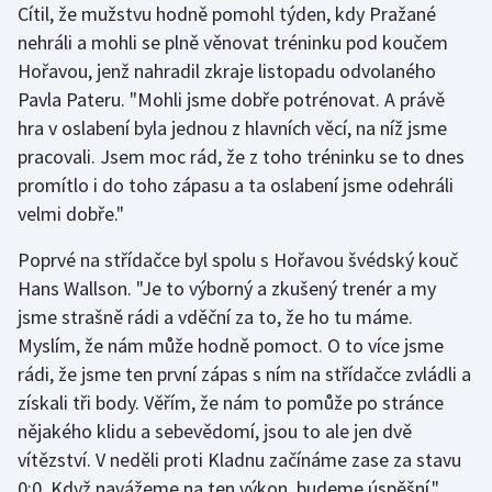
Cítil, že mužstvu hodně pomohl týden, kdy Pražané
nehráli a mohli se plně věnovat tréninku pod koučem
Hořavou, jenž nahradil zkraje listopadu odvolaného
Pavla Pateru. "Mohli jsme dobře potrénovat. A právě
hra v oslabení byla jednou z hlavních věcí, na níž jsme
pracovali. Jsem moc rád, že z toho tréninku se to dnes
promítlo i do toho zápasu a ta oslabení jsme odehráli
velmi dobře."
Poprvé na střídačce byl spolu s Hořavou švédský kouč
Hans Wallson. "Je to výborný a zkušený trenér a my
jsme strašně rádi a vděční za to, že ho tu máme.
Myslím, že nám může hodně pomoct. O to více jsme
rádi, že jsme ten první zápas s ním na střídačce zvládli a
získali tři body. Věřím, že nám to pomůže po stránce
nějakého klidu a sebevědomí, jsou to ale jen dvě
vítězství. V neděli proti Kladnu začínáme zase za stavu
0:0. Když navážeme na ten výkon, budeme úspěšní,"