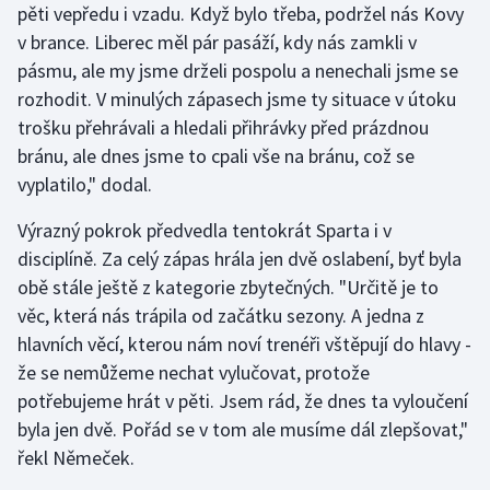
pěti vepředu i vzadu. Když bylo třeba, podržel nás Kovy
Stolní tenis
v brance. Liberec měl pár pasáží, kdy nás zamkli v
Triatlon
pásmu, ale my jsme drželi pospolu a nenechali jsme se
rozhodit. V minulých zápasech jsme ty situace v útoku
Veslování
trošku přehrávali a hledali přihrávky před prázdnou
bránu, ale dnes jsme to cpali vše na bránu, což se
Vodní slalom
vyplatilo," dodal.
Volejbal
Výrazný pokrok předvedla tentokrát Sparta i v
disciplíně. Za celý zápas hrála jen dvě oslabení, byť byla
Ostatní
obě stále ještě z kategorie zbytečných. "Určitě je to
věc, která nás trápila od začátku sezony. A jedna z
hlavních věcí, kterou nám noví trenéři vštěpují do hlavy -
že se nemůžeme nechat vylučovat, protože
potřebujeme hrát v pěti. Jsem rád, že dnes ta vyloučení
byla jen dvě. Pořád se v tom ale musíme dál zlepšovat,"
řekl Němeček.