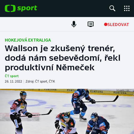
POPULÁRNÍ
SLEDOVAT
Fotbal
HOKEJOVÁ EXTRALIGA
Wallson je zkušený trenér,
Hokej
dodá nám sebevědomí, řekl
produktivní Němeček
Tenis
ČT sport
Atletika
26. 11. 2022
|
Zdroj:
ČT sport
,
ČTK
Cyklistika
DALŠÍ SPORTY
Americký fotbal
NEPŘEHLÉDNĚTE