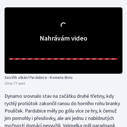
Olympijské hry
Parasport
Plavání
Nahrávám video
Plážový volejbal
Ragby
Rychlobruslení
Sestřih utkání Pardubice - Kometa Brno
Zdroj:
ČT sport
Rychlostní kanoistika
Dynamo srovnalo stav na začátku druhé třetiny, kdy
rychlý protiútok zakončil ranou do horního rohu branky
Short track
Poulíček. Pardubice měly po gólu více ze hry, k čemuž
Sportovní střelba
jim pomohly i přesilovky, ale ani jednu z nabídnutých
možností domácí nevyužili. Vejmelka měl paradoxně