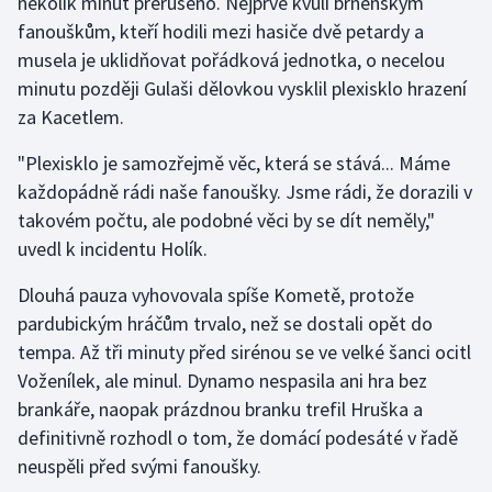
několik minut přerušeno. Nejprve kvůli brněnským
fanouškům, kteří hodili mezi hasiče dvě petardy a
musela je uklidňovat pořádková jednotka, o necelou
minutu později Gulaši dělovkou vysklil plexisklo hrazení
za Kacetlem.
"Plexisklo je samozřejmě věc, která se stává... Máme
každopádně rádi naše fanoušky. Jsme rádi, že dorazili v
takovém počtu, ale podobné věci by se dít neměly,"
uvedl k incidentu Holík.
Dlouhá pauza vyhovovala spíše Kometě, protože
pardubickým hráčům trvalo, než se dostali opět do
tempa. Až tři minuty před sirénou se ve velké šanci ocitl
Voženílek, ale minul. Dynamo nespasila ani hra bez
brankáře, naopak prázdnou branku trefil Hruška a
definitivně rozhodl o tom, že domácí podesáté v řadě
neuspěli před svými fanoušky.