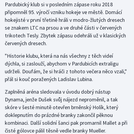
Pardubický klub si v posledním zápase roku 2018
připomněl 95. výročí vzniku hokeje ve městě. Domácí
Gymnastika
hokejisté v první třetině hráli v modro-žlutých dresech
se znakem LTC na prsou a ve druhé části v červených
Házená
trikotech Tesly. Zbytek zápasu odehráli už v klasických
Jezdectví
červených dresech.
"Historie klubu, která na nás všechny z těch videí
Judo
dýchla, si zaslouží, abychom v Pardubicích extraligu
udrželi. Doufám, že si hráči z tohoto večera něco vzali,"
Krasobruslení
přál si kouč poražených Ladislav Lubina.
Lezení
Zaplněná aréna sledovala v úvodu dobrý nástup
Dynama, jenže Dušek svůj nájezd neproměnil, a tak
Lyže a snowboard
skóre v šesté minutě otevřen brněnský Holík, který
Moderní pětiboj
doklepnutím do prázdné branky zakončil pěknou
kombinaci. Další solidní šanci pak promarnil Mallet a při
Motorsport
čisté gólovce pálil těsně vedle branky Mueller.