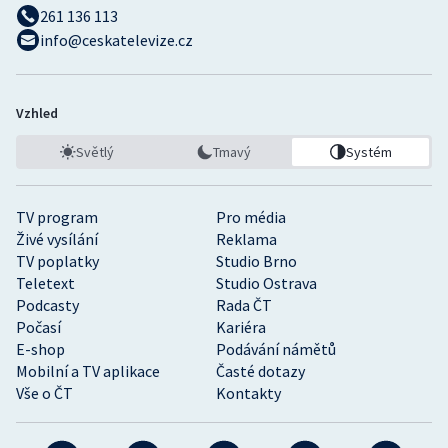
261 136 113
info@ceskatelevize.cz
Vzhled
Světlý
Tmavý
Systém
TV program
Pro média
Živé vysílání
Reklama
TV poplatky
Studio Brno
Teletext
Studio Ostrava
Podcasty
Rada ČT
Počasí
Kariéra
E-shop
Podávání námětů
Mobilní a TV aplikace
Časté dotazy
Vše o ČT
Kontakty