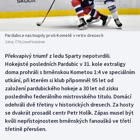
Baseball a softbal
Soutěže
Basketbal
Historické návraty
Biatlon
Aplikace ČT sport
Pardubice nastoupily proti Kometě v retro dresech
Zdroj:
ČTK/Josef Vostárek
Boby a skeleton
AZ kvíz
Překvapivý triumf z ledu Sparty nepotvrdili.
Hokejisté posledních Pardubic v 31. kole extraligy
Box
doma prohráli s brněnskou Kometou 1:4 ve speciálním
Curling
utkání, při kterém si klub připomněl 95 let od
založení pardubického hokeje a 30 let od zisku
Dostihy
posledního federálního mistrovského titulu. Domácí
odehráli dvě třetiny v historických dresech. Za hosty
Florbal
se dvakrát prosadil centr Petr Holík. Zápas musel být
kvůli nepřístojnostem brněnských fanoušků ve třetí
Futsal
třetině přerušen.
Golf