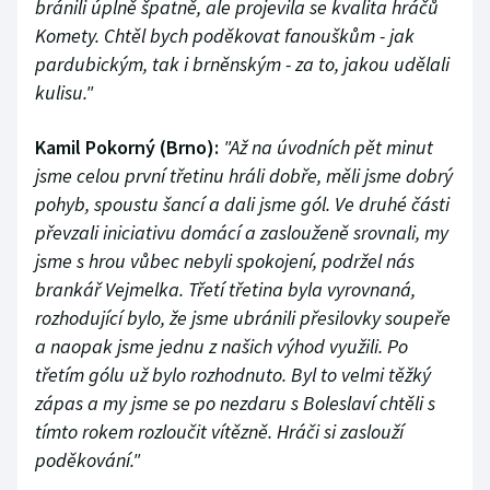
bránili úplně špatně, ale projevila se kvalita hráčů
Komety. Chtěl bych poděkovat fanouškům - jak
pardubickým, tak i brněnským - za to, jakou udělali
kulisu."
Kamil Pokorný (Brno):
"Až na úvodních pět minut
jsme celou první třetinu hráli dobře, měli jsme dobrý
pohyb, spoustu šancí a dali jsme gól. Ve druhé části
převzali iniciativu domácí a zaslouženě srovnali, my
jsme s hrou vůbec nebyli spokojení, podržel nás
brankář Vejmelka. Třetí třetina byla vyrovnaná,
rozhodující bylo, že jsme ubránili přesilovky soupeře
a naopak jsme jednu z našich výhod využili. Po
třetím gólu už bylo rozhodnuto. Byl to velmi těžký
zápas a my jsme se po nezdaru s Boleslaví chtěli s
tímto rokem rozloučit vítězně. Hráči si zaslouží
poděkování."