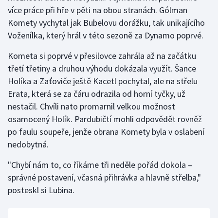
Stolní tenis
více práce při hře v pěti na obou stranách. Gólman
Komety vychytal jak Bubelovu dorážku, tak unikajícího
Triatlon
Voženílka, který hrál v této sezoně za Dynamo poprvé.
Veslování
Kometa si poprvé v přesilovce zahrála až na začátku
třetí třetiny a druhou výhodu dokázala využít. Šance
Vodní slalom
Holíka a Zaťoviče ještě Kacetl pochytal, ale na střelu
Erata, která se za čáru odrazila od horní tyčky, už
Volejbal
nestačil. Chvíli nato promarnil velkou možnost
osamocený Holík. Pardubičtí mohli odpovědět rovněž
Ostatní
po faulu soupeře, jenže obrana Komety byla v oslabení
nedobytná.
"Chybí nám to, co říkáme tři neděle pořád dokola –
správné postavení, včasná přihrávka a hlavně střelba,"
posteskl si Lubina.