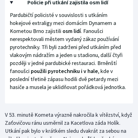
Policie při utkání zajistila osm lidí
Pardubičtí policisté v souvislosti s utkáním
hokejové extraligy mezi domácím Dynamem a
Kometou Brno zajistili
osm lidí
. Fanoušci
nerespektovali městem vydaný zákaz používání
pyrotechniky. Tři byli zadrženi před utkáním před
vlakovým nádražím a jeden u stadionu, další čtyři
později v jedné pardubické restauraci. Brněnští
fanoušci
použili pyrotechniku i v hale
, kde v
poslední třetině zápasu hodili dvě petardy mezi
hasiče a musela je uklidňovat pořádková jednotka.
V 53. minutě Kometa výrazně nakročila k vítězství, když
Zaťovičovu ránu usměrnil za Kacetlova záda Holík.
Utkání pak bylo v krátkém sledu dvakrát za sebou na