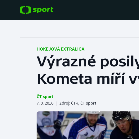
POPULÁRNÍ
DALŠÍ SPORTY
Fotbal
Americký fotbal
HOKEJOVÁ EXTRALIGA
Výrazné posily
Hokej
Baseball a softbal
Kometa míří 
Tenis
Basketbal
Atletika
Biatlon
ČT sport
7. 9. 2016
|
Zdroj:
ČTK
,
ČT sport
Cyklistika
Boby a skeleton
Box