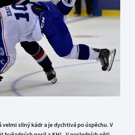
Moderní pětiboj
Triatlon
Motorsport
Veslování
Olympijské hry
Vodní slalom
Parasport
Volejbal
Plavání
Ostatní
Plážový volejbal
elmi silný kádr a je dychtivá po úspěchu. V
t hvězdných posil z KHL. V posledních pěti