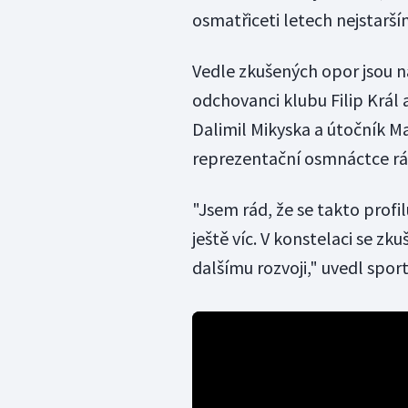
osmatřiceti letech nejstar
Vedle zkušených opor jsou na
odchovanci klubu Filip Král 
Dalimil Mikyska a útočník Mar
reprezentační osmnáctce ráz
"Jsem rád, že se takto profil
ještě víc. V konstelaci se z
dalšímu rozvoji," uvedl sp