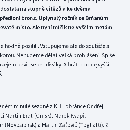
 dostala na stupně vítězů a ke dvěma
 předloni bronz. Uplynulý ročník se Brňanům
 deváté místo. Ale nyní míří k nejvyšším metám.
e hodně posílili. Vstupujeme ale do soutěže s
orou. Nebudeme dělat velká prohlášení. Spíše
jem bavit sebe i diváky. A hrát o co nejvyšší
.
řeném minulé sezoně z KHL obránce Ondřej
i Martin Erat (Omsk), Marek Kvapil
(Novosibirsk) a Martin Zaťovič (Togliatti). Z