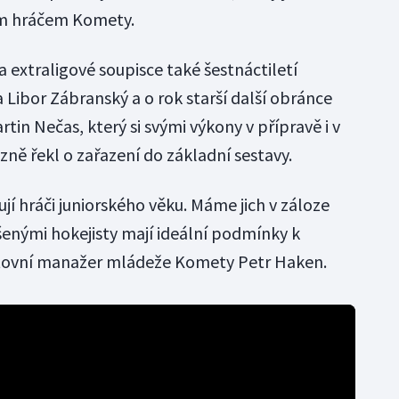
ším hráčem Komety.
 extraligové soupisce také šestnáctiletí
a Libor Zábranský a o rok starší další obránce
tin Nečas, který si svými výkony v přípravě i v
ně řekl o zařazení do základní sestavy.
ují hráči juniorského věku. Máme jich v záloze
kušenými hokejisty mají ideální podmínky k
ortovní manažer mládeže Komety Petr Haken.