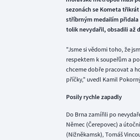
sezonách se Kometa třikrát
stříbrným medailím přidala
tolik nevydařil, obsadili až
"Jsme si vědomi toho, že jsm
respektem k soupeřům a pok
chceme dobře pracovat a hoke
příčky," uvedl Kamil Pokorný
Posily rychle zapadly
Do Brna zamířili po nevyda
Němec (Čerepovec) a útočníc
(Nižněkamsk), Tomáš Vincour 