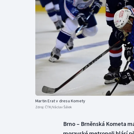
Curling
Dostihy
Florbal
Futsal
Golf
Gymnastika
Martin Erat v dresu Komety
Zdroj:
ČTK/Václav Šálek
Brno – Brněnská Kometa má v
moravské metropoli hlásí pě