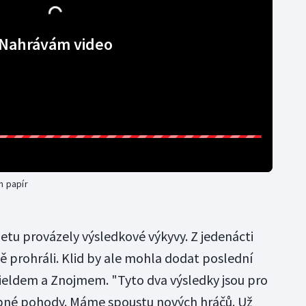
Nahrávám video
n papír
tu provázely výsledkové výkyvy. Z jedenácti
ě prohráli. Klid by ale mohla dodat poslední
fieldem a Znojmem. "Tyto dva výsledky jsou pro
ebné pohody. Máme spoustu nových hráčů. Už