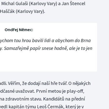
i Michal Gulaši (Karlovy Vary) a Jan Štencel
 Haščák (Karlovy Vary).
Ondřej Němec:
ychom tou hrou bavili lidi a abychom do Brna
ky. Samozřejmě papír snese hodně, ale je to jen
li. Věřím, že dodají naší hře tvář. O nějakých
edčasné uvažovat. První metou je play-off,
a zdravotním stavu. Kandidátů na přední
vedl kapitán týmu Leoš Čermák, který je v