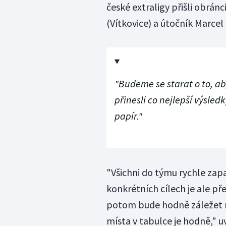
české extraligy přišli obránc
(Vítkovice) a útočník Marcel
"Budeme se starat o to, ab
přinesli co nejlepší výsled
papír."
"Všichni do týmu rychle zapad
konkrétních cílech je ale př
potom bude hodně záležet n
místa v tabulce je hodně," u