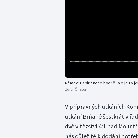
Němec: Papír snese hodně, ale je to je
Zdroj:
ČT sport
V přípravných utkáních Kome
utkání Brňané šestkrát v řad
dvě vítězství 4:1 nad Mount
nás důležité k dodání potř