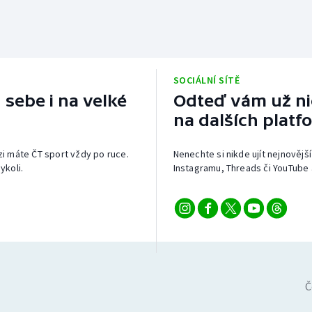
SOCIÁLNÍ SÍTĚ
 sebe i na velké
Odteď vám už nic
na dalších platf
izi máte ČT sport vždy po ruce.
Nenechte si nikde ujít nejnovější
ykoli.
Instagramu, Threads či YouTube 
Č