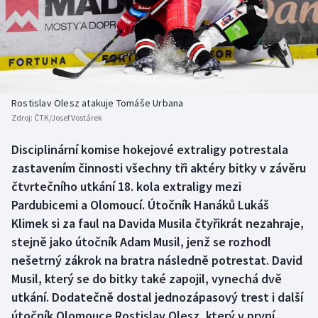
Baseball a softbal
Soutěže
Basketbal
Historické návraty
Biatlon
Aplikace ČT sport
Rostislav Olesz atakuje Tomáše Urbana
Boby a skeleton
AZ kvíz
Zdroj:
ČTK/Josef Vostárek
Box
Disciplinární komise hokejové extraligy potrestala
zastavením činnosti všechny tři aktéry bitky v závěru
Curling
čtvrtečního utkání 18. kola extraligy mezi
Pardubicemi a Olomoucí. Útočník Hanáků Lukáš
Dostihy
Klimek si za faul na Davida Musila čtyřikrát nezahraje,
stejně jako útočník Adam Musil, jenž se rozhodl
Florbal
nešetrný zákrok na bratra následně potrestat. David
Musil, který se do bitky také zapojil, vynechá dvě
Futsal
utkání. Dodatečně dostal jednozápasový trest i další
útočník Olomouce Rostislav Olesz, který v první
Golf