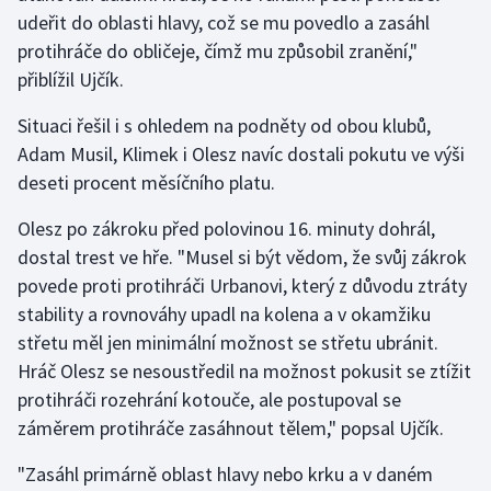
udeřit do oblasti hlavy, což se mu povedlo a zasáhl
protihráče do obličeje, čímž mu způsobil zranění,"
přiblížil Ujčík.
Situaci řešil i s ohledem na podněty od obou klubů,
Adam Musil, Klimek i Olesz navíc dostali pokutu ve výši
deseti procent měsíčního platu.
Olesz po zákroku před polovinou 16. minuty dohrál,
dostal trest ve hře. "Musel si být vědom, že svůj zákrok
povede proti protihráči Urbanovi, který z důvodu ztráty
stability a rovnováhy upadl na kolena a v okamžiku
střetu měl jen minimální možnost se střetu ubránit.
Hráč Olesz se nesoustředil na možnost pokusit se ztížit
protihráči rozehrání kotouče, ale postupoval se
záměrem protihráče zasáhnout tělem," popsal Ujčík.
"Zasáhl primárně oblast hlavy nebo krku a v daném