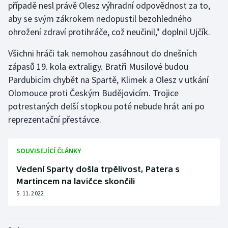
případě nesl právě Olesz výhradní odpovědnost za to,
aby se svým zákrokem nedopustil bezohledného
ohrožení zdraví protihráče, což neučinil," doplnil Ujčík.
Všichni hráči tak nemohou zasáhnout do dnešních
zápasů 19. kola extraligy. Bratři Musilové budou
Pardubicím chybět na Spartě, Klimek a Olesz v utkání
Olomouce proti Českým Budějovicím. Trojice
potrestaných delší stopkou poté nebude hrát ani po
reprezentační přestávce.
SOUVISEJÍCÍ ČLÁNKY
Vedení Sparty došla trpělivost, Patera s
Martincem na lavičce skončili
5. 11. 2022