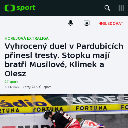
POPULÁRNÍ
SLEDOVAT
Fotbal
HOKEJOVÁ EXTRALIGA
Vyhrocený duel v Pardubicích
Hokej
přinesl tresty. Stopku mají
bratři Musilové, Klimek a
Tenis
Olesz
Atletika
ČT sport
6. 11. 2022
|
Zdroj:
ČTK
,
ČT sport
Cyklistika
DALŠÍ SPORTY
Americký fotbal
NEPŘEHLÉDNĚTE