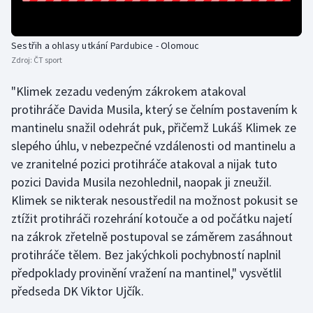
Olympijské hry
Sestřih a ohlasy utkání Pardubice - Olomouc
Parasport
Zdroj:
ČT sport
Plavání
"Klimek zezadu vedeným zákrokem atakoval
protihráče Davida Musila, který se čelním postavením k
Plážový volejbal
mantinelu snažil odehrát puk, přičemž Lukáš Klimek ze
slepého úhlu, v nebezpečné vzdálenosti od mantinelu a
Ragby
ve zranitelné pozici protihráče atakoval a nijak tuto
pozici Davida Musila nezohlednil, naopak ji zneužil.
Rychlobruslení
Klimek se nikterak nesoustředil na možnost pokusit se
ztížit protihráči rozehrání kotouče a od počátku najetí
Rychlostní kanoistika
na zákrok zřetelně postupoval se záměrem zasáhnout
protihráče tělem. Bez jakýchkoli pochybností naplnil
Short track
předpoklady provinění vražení na mantinel," vysvětlil
Sportovní střelba
předseda DK Viktor Ujčík.