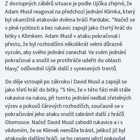
Z dostupných záběrů situace je podle Ujčíka zřejmé, že
Stolní tenis
Adam Musil reagoval na předchozí jednání Klimka, který
byl okamžitě atakován dvěma hráči Pardubic. "Načež se
Triatlon
v plné rychlosti a bez rukavic zapojil jako čtvrtý hráč do
Veslování
bitky s Klimkem. Adam Musil v ataku pokračoval i
přesto, že byl rozhodčími několikrát velmi důrazně
Vodní slalom
vyzván, aby svého jednání zanechal. Ve svém jednání
pokračoval a snažil se protihráče udeřit do oblasti
Volejbal
hlavy," odůvodnil Ujčík další z vynesených trestů.
Ostatní
Do děje vstoupil po zákroku i David Musil a zapojil se
jako třetí hráč do bitky. "S tím, že v této fázi měl stále
rukavice na rukou, při tomto jednání nedbal zřetelných
výzev a pokusů čárových rozhodčích, současně se v
pokračování jeho ataku snažil zabránit další z hráčů
Olomouce. Načež David Musil zahodil rukavice a i s
vědomím, že se Klimek nemůže bránit, jelikož již byl
atakován dalšími hráči, se ho ranami pěstí pokoušel