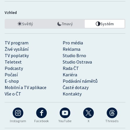
Vzhled
Světlý
Tmavý
Systém
TV program
Pro média
Živé vysílání
Reklama
TV poplatky
Studio Brno
Teletext
Studio Ostrava
Podcasty
Rada ČT
Počasí
Kariéra
E-shop
Podávání námětů
Mobilní a TV aplikace
Časté dotazy
Vše o ČT
Kontakty
Instagram
Facebook
YouTube
X
Threads