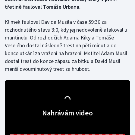
třetině fauloval Tomáše Urbana.
Gymnastika
Klimek fauloval Davida Musila v čase 59:36 za
Házená
rozhodnutého stavu 3:0, kdy jej nedovoleně atakoval u
mantinelu. Od rozhodčích Adama Kiky a Tomáše
Jezdectví
Veselého dostal následně trest na pěti minut a do
konce utkání za vražení na hrazení. Mstitel Adam Musil
Judo
dostal trest do konce zápasu za bitku a David Musil
menší dvouminutový trest za hrubost.
Krasobruslení
Lezení
Lyže a snowboard
Nahrávám video
Moderní pětiboj
Motorsport