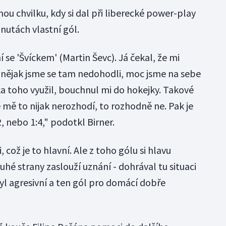
u chvilku, kdy si dal při liberecké power-play
utách vlastní gól.
e 'Švíckem' (Martin Ševc). Já čekal, že mi
 nějak jsme se tam nedohodli, moc jsme na sebe
ka toho využil, bouchnul mi do hokejky. Takové
itě mě to nijak nerozhodí, to rozhodně ne. Pak je
, nebo 1:4," podotkl Birner.
i, což je to hlavní. Ale z toho gólu si hlavu
hé strany zaslouží uznání - dohrával tu situaci
yl agresivní a ten gól pro domácí dobře