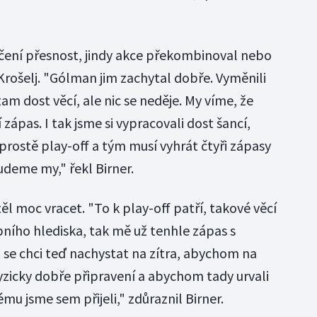
čení přesnost, jindy akce překombinoval nebo
Krošelj. "Gólman jim zachytal dobře. Vyměnili
am dost věcí, ale nic se neděje. My víme, že
 zápas. I tak jsme si vypracovali dost šancí,
prostě play-off a tým musí vyhrát čtyři zápasy
udeme my," řekl Birner.
l moc vracet. "To k play-off patří, takové věcí
bního hlediska, tak mě už tenhle zápas s
 se chci teď nachystat na zítra, abychom na
yzicky dobře připravení a abychom tady urvali
ému jsme sem přijeli," zdůraznil Birner.