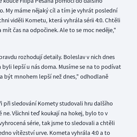
ně kouče Filipa Pešána pomoci do dalšího
o. My máme nějaký cíl a tím je vyhrát poslední
hni viděli Kometu, která vyhrála sérii 4:0. Chtěli
 a mít čas na odpočinek. Ale to se moc neděje,"
ravdu rozhodují detaily. Boleslav v nich dnes
ch byli lepší u nás doma. Musíme se na to podívat
ct a být mnohem lepší než dnes," odhodlaně
gři při sledování Komety studovali hru dalšího
ne. Všichni teď koukají na hokej, bylo to v
 vyhrocená série, tak jsme to sledovali a chtěli
edno vítězství urve. Kometa vyhrála 4:0 a to