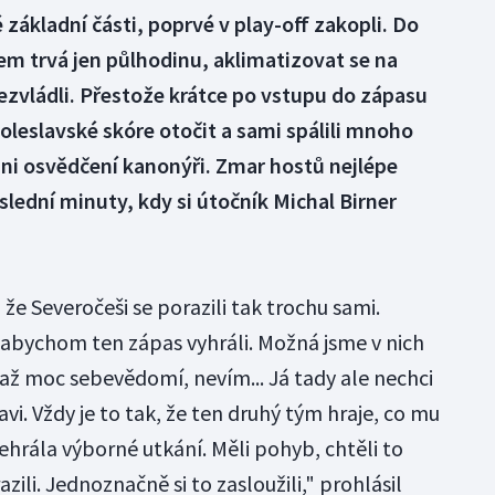
é základní části, poprvé v play-off zakopli. Do
em trvá jen půlhodinu, aklimatizovat se na
ezvládli. Přestože krátce po vstupu do zápasu
Boleslavské skóre otočit a sami spálili mnoho
 ani osvědčení kanonýři. Zmar hostů nejlépe
lední minuty, kdy si útočník Michal Birner
, že Severočeši se porazili tak trochu sami.
, abychom ten zápas vyhráli. Možná jsme v nich
 až moc sebevědomí, nevím... Já tady ale nechci
vi. Vždy je to tak, že ten druhý tým hraje, co mu
ehrála výborné utkání. Měli pohyb, chtěli to
azili. Jednoznačně si to zasloužili," prohlásil