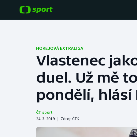
POPULÁRNÍ
DALŠÍ SPORTY
Fotbal
Americký fotbal
HOKEJOVÁ EXTRALIGA
Vlastenec jak
Hokej
Baseball a softbal
duel. Už mě t
Tenis
Basketbal
Atletika
pondělí, hlásí
Biatlon
Cyklistika
Boby a skeleton
ČT sport
24. 3. 2019
|
Zdroj:
ČTK
Box