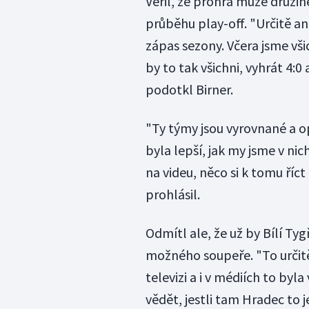
Věřil, že prohra může druži
průběhu play-off. "Určitě an
zápas sezony. Včera jsme všic
by to tak všichni, vyhrát 4:0
podotkl Birner.
"Ty týmy jsou vyrovnané a op
byla lepší, jak my jsme v ni
na videu, něco si k tomu ří
prohlásil.
Odmítl ale, že už by Bílí Ty
možného soupeře. "To určitě 
televizi a i v médiích to byla
vědět, jestli tam Hradec to j