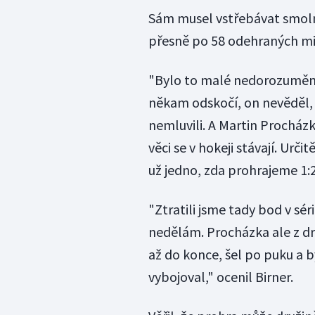
Sám musel vstřebávat smolno
přesně po 58 odehraných min
"Bylo to malé nedorozumění s
někam odskočí, on nevěděl,
nemluvili. A Martin Procház
věci se v hokeji stávají. Urč
už jedno, zda prohrajeme 1:2
"Ztratili jsme tady bod v séri
nedělám. Procházka ale z dru
až do konce, šel po puku a b
vybojoval," ocenil Birner.