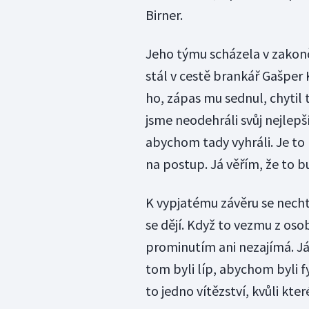
Birner.
Jeho týmu scházela v zakon
stál v cestě brankář Gašper 
ho, zápas mu sednul, chytil t
jsme neodehráli svůj nejlepší
abychom tady vyhráli. Je to 
na postup. Já věřím, že to b
K vypjatému závěru se nechtě
se dějí. Když to vezmu z oso
prominutím ani nezajímá. Já
tom byli líp, abychom byli f
to jedno vítězství, kvůli kter