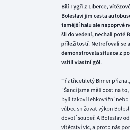
Bílí Tygři z Liberce, vítězov
Boleslavi jim cesta autobus
tamější halu ale napoprvé n
šli do vedení, nechali poté 
příležitostí. Netrefovali se
demonstrovala situace z pos
vsítil vlastní gól.
Třiatřicetiletý Birner přiznal
"Šancí jsme měli dost na to
byli takoví lehkovážní nebo
vůbec snižovat výkon Bolesla
dovolí soupeř. A Boleslav od
vítězství víc, a proto nás por