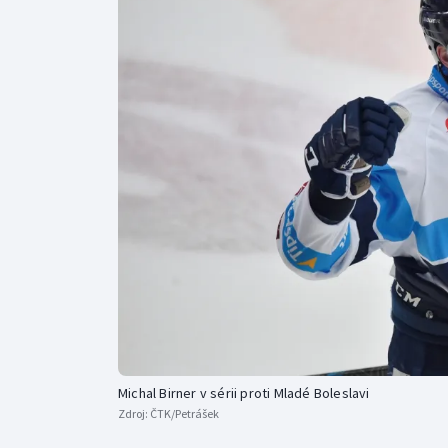
Curling
Dostihy
Florbal
Futsal
Golf
Gymnastika
Michal Birner v sérii proti Mladé Boleslavi
Zdroj:
ČTK/Petrášek