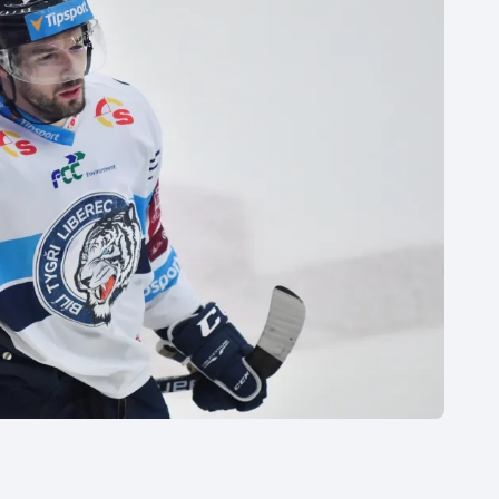
Moderní pětiboj
Triatlon
Motorsport
Veslování
Olympijské hry
Vodní slalom
Parasport
Volejbal
Plavání
Ostatní
Plážový volejbal