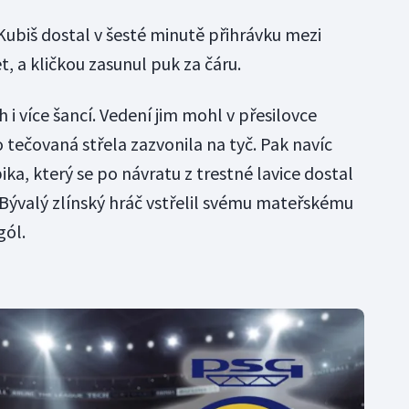
Kubiš dostal v šesté minutě přihrávku mezi
, a kličkou zasunul puk za čáru.
h i více šancí. Vedení jim mohl v přesilovce
o tečovaná střela zazvonila na tyč. Pak navíc
a, který se po návratu z trestné lavice dostal
a. Bývalý zlínský hráč vstřelil svému mateřskému
gól.