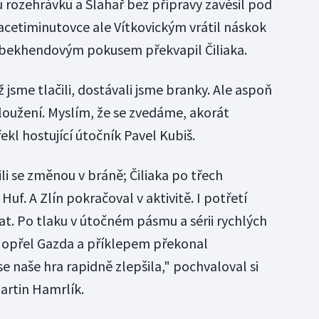
 rozehrávku a Šlahař bez přípravy zavěsil pod
vacetiminutovce ale Vítkovickým vrátil náskok
ekhendovým pokusem překvapil Čiliaka.
 jsme tlačili, dostávali jsme branky. Ale aspoň
loužení. Myslím, že se zvedáme, akorát
ekl hostující útočník Pavel Kubiš.
li se změnou v bráně; Čiliaka po třech
uf. A Zlín pokračoval v aktivitě. I potřetí
at. Po tlaku v útočném pásmu a sérii rychlých
u opřel Gazda a příklepem překonal
e naše hra rapidně zlepšila," pochvaloval si
artin Hamrlík.