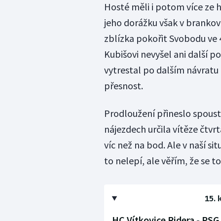
Hosté měli i potom více ze h
jeho dorážku však v brankov
zblízka pokořit Svobodu ve 4
Kubišovi nevyšel ani další 
vytrestal po dalším návratu 
přesnost.
Prodloužení přineslo spoustu 
nájezdech určila vítěze čtvrt
víc než na bod. Ale v naší si
to nelepí, ale věřím, že se t
15. 
HC Vítkovice Ridera - PSG 