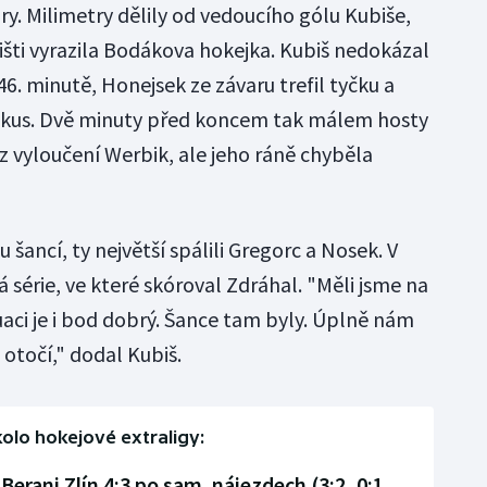
ry. Milimetry dělily od vedoucího gólu Kubiše,
išti vyrazila Bodákova hokejka. Kubiš nedokázal
6. minutě, Honejsek ze závaru trefil tyčku a
pokus. Dvě minuty před koncem tak málem hosty
z vyloučení Werbik, ale jeho ráně chyběla
šancí, ty největší spálili Gregorc a Nosek. V
á série, ve které skóroval Zdráhal. "Měli jsme na
tuaci je i bod dobrý. Šance tam byly. Úplně nám
o otočí," dodal Kubiš.
kolo hokejové extraligy:
Berani Zlín 4:3 po sam. nájezdech (3:2, 0:1,