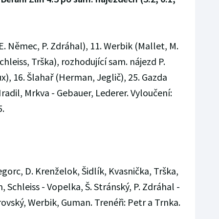
E. Němec, P. Zdráhal), 11. Werbik (Mallet, M.
hleiss, Trška), rozhodující sam. nájezd P.
ux), 16. Šlahař (Herman, Jeglič), 25. Gazda
Hradil, Mrkva - Gebauer, Lederer. Vyloučení:
5.
gorc, D. Krenželok, Šidlík, Kvasnička, Trška,
Schleiss - Vopelka, Š. Stránský, P. Zdráhal -
rovský, Werbik, Guman. Trenéři: Petr a Trnka.