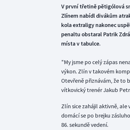
V první třetině pětigólová s
Zlínem nabídl divákům atrak
kola extraligy nakonec uspě
penaltu obstaral Patrik Zdrá
místa v tabulce.
"My jsme po celý zápas nenaš
výkon. Zlín v takovém komp
Otevřeně přiznávám, že to by
vítkovický trenér Jakub Petr
Zlín sice zahájil aktivně, a
domácí se po brejku zásluhou
86. sekundě vedení.