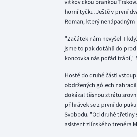
vítkovickou brankou Trškovu
horní tyčku. Ještě v první d
Roman, který nenápadným b
"Začátek nám nevyšel. I když
jsme to pak dotáhli do prod
koncovka nás pořád trápí," ř
Hosté do druhé části vstoupi
obdržených gólech nahradil H
dokázal těsnou ztrátu srovn
přihrávek se z první do puk
Svobodu. "Od druhé třetiny s
asistent zlínského trenéra M