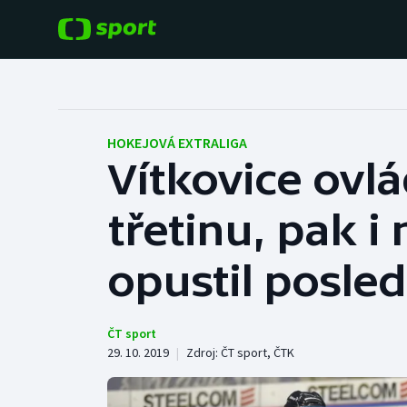
POPULÁRNÍ
DALŠÍ SPORTY
Fotbal
Americký fotbal
HOKEJOVÁ EXTRALIGA
Vítkovice ovl
Hokej
Baseball a softbal
třetinu, pak i
Tenis
Basketbal
Atletika
opustil posled
Biatlon
Cyklistika
Boby a skeleton
ČT sport
29. 10. 2019
|
Zdroj:
ČT sport
,
ČTK
Box