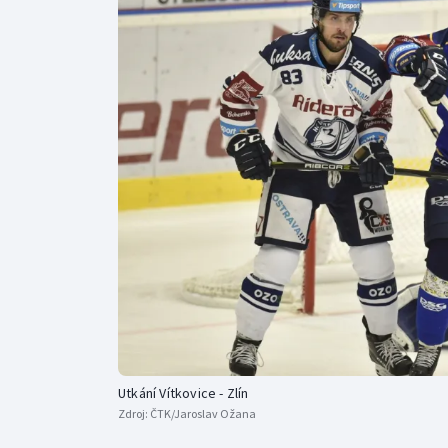
Curling
Dostihy
Florbal
Futsal
Golf
Gymnastika
Utkání Vítkovice - Zlín
Zdroj:
ČTK/Jaroslav Ožana