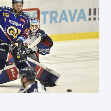
Moderní pětiboj
Triatlon
Motorsport
Veslování
Olympijské hry
Vodní slalom
Parasport
Volejbal
Plavání
Ostatní
Plážový volejbal