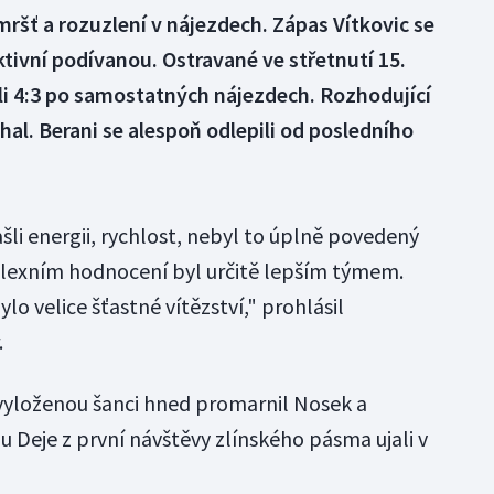
mršť a rozuzlení v nájezdech. Zápas Vítkovic se
tivní podívanou. Ostravané ve střetnutí 15.
li 4:3 po samostatných nájezdech. Rozhodující
hal. Berani se alespoň odlepili od posledního
li energii, rychlost, nebyl to úplně povedený
lexním hodnocení byl určitě lepším týmem.
lo velice šťastné vítězství," prohlásil
.
le vyloženou šanci hned promarnil Nosek a
 Deje z první návštěvy zlínského pásma ujali v