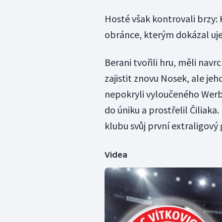
Hosté však kontrovali brzy: 
obránce, kterým dokázal ujet
Berani tvořili hru, měli navrc
zajistit znovu Nosek, ale jeh
nepokryli vyloučeného Werbik
do úniku a prostřelil Čiliak
klubu svůj první extraligový 
Videa