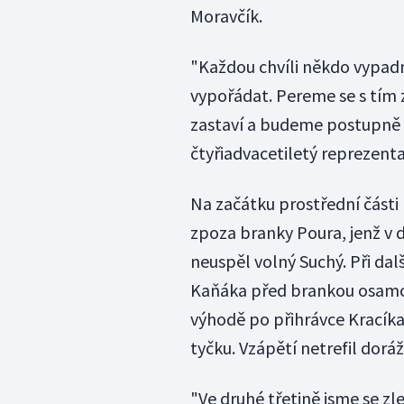
Moravčík.
"Každou chvíli někdo vypadn
vypořádat. Pereme se s tím z
zastaví a budeme postupně v
čtyřiadvacetiletý reprezenta
Na začátku prostřední části
zpoza branky Poura, jenž v d
neuspěl volný Suchý. Při dal
Kaňáka před brankou osamoc
výhodě po přihrávce Kracíka
tyčku. Vzápětí netrefil dor
"Ve druhé třetině jsme se zle