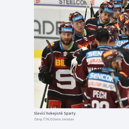
Curling
Dostihy
Florbal
Futsal
Golf
Gymnastika
Slavící hokejisté Sparty
Zdroj:
ČTK/Ožana Jaroslav