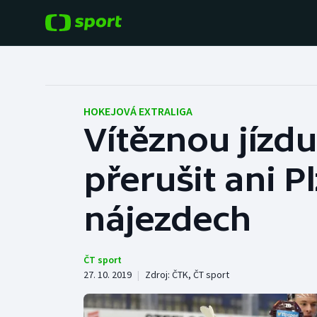
POPULÁRNÍ
DALŠÍ SPORTY
Fotbal
Americký fotbal
HOKEJOVÁ EXTRALIGA
Vítěznou jízd
Hokej
Baseball a softbal
přerušit ani P
Tenis
Basketbal
Atletika
nájezdech
Biatlon
Cyklistika
Boby a skeleton
ČT sport
27. 10. 2019
|
Zdroj:
ČTK
,
ČT sport
Box