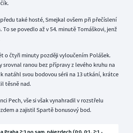
čík.
ředu také hosté, Smejkal ovšem při přečíslení
. To se povedlo až v 54. minutě Tomáškovi, jenž
.
o čtyři minuty později vyloučením Polášek.
srovnal ranou bez přípravy z levého kruhu na
k natáhl svou bodovou sérii na 13 utkání, krátce
il těsně nad.
nci Pech, vše si však vynahradil v rozstřelu
dem a zajistil Spartě bonusový bod.
 Praha 2:3 po sam. nájezdech (0:0, 0:1, 2:1 -