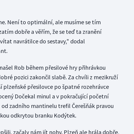
e. Není to optimální, ale musíme se tím
atím dobře a věřím, že se teď ta zranění
ítat navrátilce do sestavy," dodal
nt.
 našel Rob během přesilové hry přihrávkou
obré pozici zakončil slabě. Za chvíli z mezikruží
ší plzeňské přesilovce po špatné rozehrávce
ený Dočekal minul a v pokračující početní
 od zadního mantinelu trefil Čerešňák pravou
ážkou odkrytou branku Kodýtek.
pšili, začaly nám jít nohy. Plzeň ale hrála dobře,