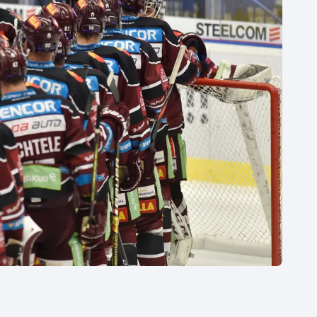
Moderní pětiboj
Triatlon
Motorsport
Veslování
Olympijské hry
Vodní slalom
Parasport
Volejbal
Plavání
Ostatní
Plážový volejbal