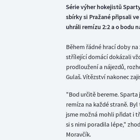
Série výher hokejistů Sparty
sbírky si Pražané připsali ve
uhráli remízu 2:2 a o bodu n
Během řádné hrací doby na z
střílející domácí dokázali 
prodloužení a nájezdů, roz
Gulaš. Vítězství nakonec zaji
"Bod určitě bereme. Sparta j
remíza na každé straně. Byl
jsme možná mohli přidat i tř
si s nimi poradila lépe," zh
Moravčík.