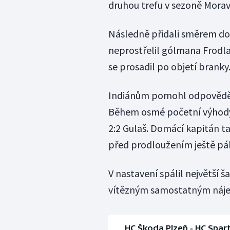
druhou trefu v sezoně Morav
Následně přidali směrem dop
neprostřelil gólmana Frodla
se prosadil po objetí branky
Indiánům pomohl odpovědět 
Během osmé početní výhody 
2:2 Gulaš. Domácí kapitán ta
před prodloužením ještě pál
V nastavení spálil největší ša
vítězným samostatným nájez
HC Škoda Plzeň - HC Sparta