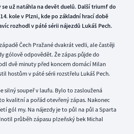
 se už natáhla na devět duelů. Další triumf do
 14. kole v Plzni, kde po základní hrací době
avíc rozhodl v páté sérii nájezdů Lukáš Pech.
ápadě Čech Pražané dvakrát vedli, ale častěji
vždy gólově odpovědět. Že zápas půjde do
hodl dvě minuty před koncem domácí Milan
stil hostům v páté sérii rozstřelu Lukáš Pech.
e silný soupeř v laufu. Bylo to zasloužená
 to kvalitní a pořád otevřený zápas. Nakonec
etí gól my. Na nájezdy je to půl na půl a Sparta
odnotil průběh zápasu plzeňský bek Michal