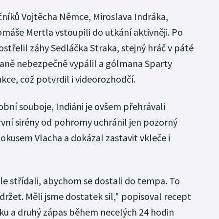
čníků Vojtěcha Němce, Miroslava Indráka,
máše Mertla vstoupili do utkání aktivněji. Po
třelil záhy Sedláčka Straka, stejný hráč v páté
traně nebezpečně vypálil a gólmana Sparty
ce, což potvrdil i videorozhodčí.
obní souboje, Indiáni je ovšem přehrávali
vní sirény od pohromy uchránil jen pozorný
 pokusem Vlacha a dokázal zastavit vkleče i
le střídali, abychom se dostali do tempa. To
držet. Měli jsme dostatek sil," popisoval recept
ku a druhý zápas během necelých 24 hodin