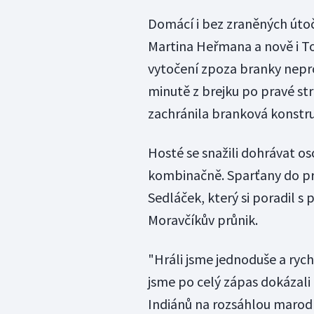
Domácí i bez zraněných úto
Martina Heřmana a nově i To
vytočení zpoza branky nepros
minutě z brejku po pravé s
zachránila branková konstruk
Hosté se snažili dohrávat os
kombinačně. Sparťany do pr
Sedláček, který si poradil s
Moravčíkův průnik.
"Hráli jsme jednoduše a rych
jsme po celý zápas dokázali 
Indiánů na rozsáhlou marod