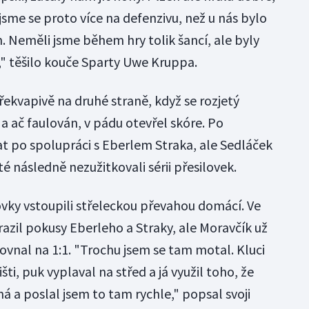
i jsme se proto více na defenzivu, než u nás bylo
 Neměli jsme během hry tolik šancí, ale byly
h," těšilo kouče Sparty Uwe Kruppa.
řekvapivě na druhé straně, když se rozjetý
a ač faulován, v pádu otevřel skóre. Po
t po spolupráci s Eberlem Straka, ale Sedláček
é následně nezužitkovali sérii přesilovek.
ky vstoupili střeleckou převahou domácí. Ve
razil pokusy Eberleho a Straky, ale Moravčík už
rovnal na 1:1. "Trochu jsem se tam motal. Kluci
šti, puk vyplaval na střed a já využil toho, že
ná a poslal jsem to tam rychle," popsal svoji