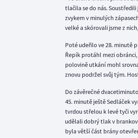
tlačila se do nás. Soustředil
zvykem v minulých zápasech.
velké a skórovali jsme z nic
Poté udeřilo ve 28. minutě p
Řepík protáhl mezi obránci, 
polovině utkání mohl srovna
znovu podržel svůj tým. Host
Do závěrečné dvacetiminutov
45. minutě ještě Sedláček vy
tvrdou střelou k levé tyči vy
udělali dobrý tlak v brankovi
byla větší část brány otevře