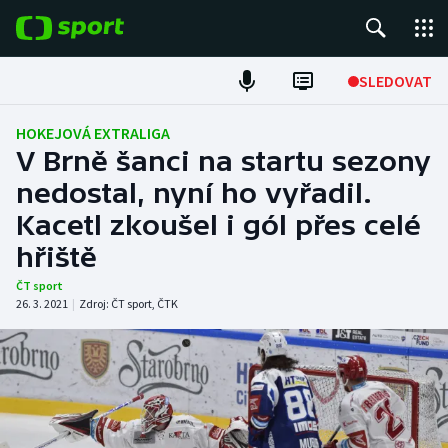
POPULÁRNÍ
SLEDOVAT
Fotbal
HOKEJOVÁ EXTRALIGA
V Brně šanci na startu sezony
Hokej
nedostal, nyní ho vyřadil.
Kacetl zkoušel i gól přes celé
Tenis
hřiště
Atletika
ČT sport
26. 3. 2021
|
Zdroj:
ČT sport
,
ČTK
Cyklistika
DALŠÍ SPORTY
Americký fotbal
NEPŘEHLÉDNĚTE