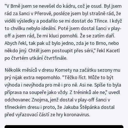
"V Brně jsem se nevešel do kádru, což je osud. Byl jsem
rád za šanci v Přerově, posléze jsem byl strašně rád, že
Gymnastika
viděli výsledky a podařilo se mi dostat do Třince. I když
Házená
to chvilku nebylo ideální. Poté jsem dostal šanci v play-
off a jsem rád, že mi kluci pomohli. Že se zatím daří.
Jezdectví
Abych řekl, tak pak už bylo jedno, zda je to Brno, nebo
někdo jiný. Chtěl jsem postoupit přes sérii," řekl Kacetl
Judo
po čtvrtém utkání čtvrtfinále.
Krasobruslení
Několik měsíců v dresu Komety na začátku sezony mu
prý nijak extra nepomohlo. "Těžko říct. Může to být
Lezení
výhoda i nevýhoda pro mě i pro ně. Asi ne. Spíše to byla
příprava na soupeře jako vždy. Z tréninků ale ne," uvedl
Lyže a snowboard
odchovanec Znojma, jenž dostal v play-off šanci v
třineckém dresu i proto, že Jakuba Štěpánka dostal
Moderní pětiboj
před vyřazovací částí ze hry koronavirus.
Motorsport