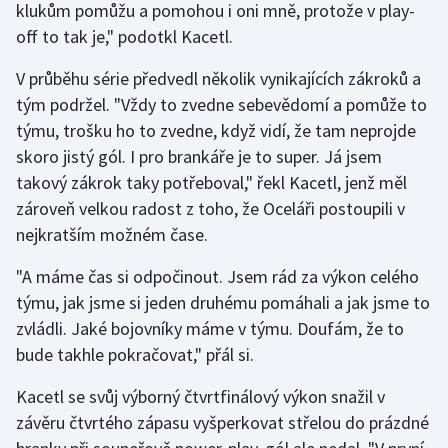
klukům pomůžu a pomohou i oni mně, protože v play-
Stolní tenis
off to tak je," podotkl Kacetl.
Triatlon
V průběhu série předvedl několik vynikajících zákroků a
tým podržel. "Vždy to zvedne sebevědomí a pomůže to
Veslování
týmu, trošku ho to zvedne, když vidí, že tam neprojde
skoro jistý gól. I pro brankáře je to super. Já jsem
Vodní slalom
takový zákrok taky potřeboval," řekl Kacetl, jenž měl
Volejbal
zároveň velkou radost z toho, že Oceláři postoupili v
nejkratším možném čase.
Ostatní
"A máme čas si odpočinout. Jsem rád za výkon celého
týmu, jak jsme si jeden druhému pomáhali a jak jsme to
zvládli. Jaké bojovníky máme v týmu. Doufám, že to
bude takhle pokračovat," přál si.
Kacetl se svůj výborný čtvrtfinálový výkon snažil v
závěru čtvrtého zápasu vyšperkovat střelou do prázdné