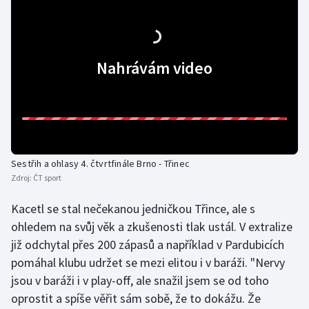
Olympijské hry
Parasport
Nahrávám video
Plavání
Plážový volejbal
Ragby
Sestřih a ohlasy 4. čtvrtfinále Brno - Třinec
Zdroj:
ČT sport
Rychlobruslení
Kacetl se stal nečekanou jedničkou Třince, ale s
Rychlostní kanoistika
ohledem na svůj věk a zkušenosti tlak ustál. V extralize
již odchytal přes 200 zápasů a například v Pardubicích
Short track
pomáhal klubu udržet se mezi elitou i v baráži. "Nervy
jsou v baráži i v play-off, ale snažil jsem se od toho
Sportovní střelba
oprostit a spíše věřit sám sobě, že to dokážu. Že