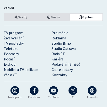
Vzhled
Světlý
Tmavý
Systém
TV program
Pro média
Živé vysílání
Reklama
TV poplatky
Studio Brno
Teletext
Studio Ostrava
Podcasty
Rada ČT
Počasí
Kariéra
E-shop
Podávání námětů
Mobilní a TV aplikace
Časté dotazy
Vše o ČT
Kontakty
Instagram
Facebook
YouTube
X
Threads