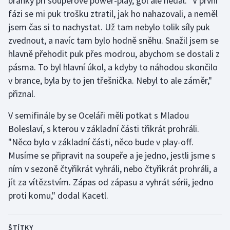
branky při soupeřově power-play, gól ale nedal. "V první
fázi se mi puk trošku ztratil, jak ho nahazovali, a neměl
jsem čas si to nachystat. Už tam nebylo tolik síly puk
zvednout, a navíc tam bylo hodně sněhu. Snažil jsem se
hlavně přehodit puk přes modrou, abychom se dostali z
pásma. To byl hlavní úkol, a kdyby to náhodou skončilo
v brance, byla by to jen třešnička. Nebyl to ale záměr,"
přiznal.
V semifinále by se Oceláři měli potkat s Mladou
Boleslaví, s kterou v základní části třikrát prohráli.
"Něco bylo v základní části, něco bude v play-off.
Musíme se připravit na soupeře a je jedno, jestli jsme s
ním v sezoně čtyřikrát vyhráli, nebo čtyřikrát prohráli, a
jít za vítězstvím. Zápas od zápasu a vyhrát sérii, jedno
proti komu," dodal Kacetl.
ŠTÍTKY