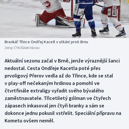
Baseball a softbal
Soutěže
Basketbal
Historické návraty
Biatlon
Aplikace ČT sport
Brankář Třince Ondřej Kacetl v utkání proti Brnu
Boby a skeleton
AZ kvíz
Zdroj:
ČTK/Šálek Václav
Box
Aktuální sezonu začal v Brně, jenže výraznější šanci
nedostal. Cesta Ondřeje Kacetla poté přes
Curling
prvoligový Přerov vedla až do Třince, kde se stal
v play-off nečekaným hrdinou a pomohl ve
Dostihy
čtvrtfinále extraligy vyřadit svého bývalého
zaměstnavatele. Třicetiletý gólman ve čtyřech
Florbal
zápasech inkasoval jen čtyři branky a sám se
dokonce jednu pokusil vstřelit. Speciální přípravu na
Futsal
Kometu ovšem neměl.
Golf