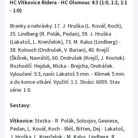
HC Vítkovice Ridera - HC Olomouc 4:3 (1:0, 1:2, 1:1
- 1:0)
Branky a nahrávky: 17. J. Hruška (L. Kovář, Koch),
35. Lindberg (R. Polák, Pedan), 59. J. Hruška
(Lakatoš, L. Krenželok), 73. M. Kalus (Lindberg) -
38. Kolouch (Ondrušek, V. Burian), 40. Krejčí
(Škůrek, Navrátil), 60. Ondrušek (Krejčí, J. Knotek).
Rozhodčí: Hejduk, Micka - Brejcha, Ondráček.
Vyloučení: 5:3, navíc Lakatoš 5 min. - Klimek 5 min.
a do konce utkání. Využití: 1:1. Diváci: 6005. Stav
série: 1:0.
Sestavy:
Vítkovice:
Stezka - R. Polák, Solovjov, Gewiese,
Pedan, L. Kovář, Koch - Illéš, Bitten, Dej - Lakatoš,
J. Hruška, L. Krenželok - M. Kalus, Lindberg. R.