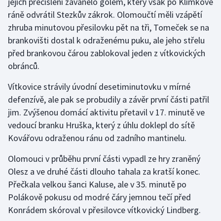
jejich přečíslení zavánělo gólem, který však po Klimkově
ráně odvrátil Stezkův zákrok. Olomoučtí měli vzápětí
Olympijské hry
zhruba minutovou přesilovku pět na tři, Tomeček se na
Parasport
brankovišti dostal k odraženému puku, ale jeho střelu
před brankovou čárou zablokoval jeden z vítkovických
Plavání
obránců.
Vítkovice strávily úvodní desetiminutovku v mírné
Plážový volejbal
defenzívě, ale pak se probudily a závěr první části patřil
Ragby
jim. Zvýšenou domácí aktivitu přetavil v 17. minutě ve
vedoucí branku Hruška, který z úhlu doklepl do sítě
Rychlobruslení
Kovářovu odraženou ránu od zadního mantinelu.
Rychlostní kanoistika
Olomouci v průběhu první části vypadl ze hry zraněný
Olesz a ve druhé části dlouho tahala za kratší konec.
Short track
Přečkala velkou šanci Kaluse, ale v 35. minutě po
Polákově pokusu od modré čáry jemnou tečí před
Sportovní střelba
Konrádem skóroval v přesilovce vítkovický Lindberg.