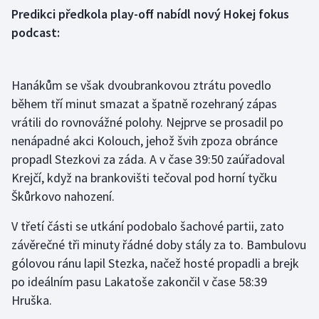
Stolní tenis
Predikci předkola play-off nabídl nový Hokej fokus
podcast:
Triatlon
Veslování
Hanákům se však dvoubrankovou ztrátu povedlo
během tří minut smazat a špatně rozehraný zápas
Vodní slalom
vrátili do rovnovážné polohy. Nejprve se prosadil po
nenápadné akci Kolouch, jehož švih zpoza obránce
Volejbal
propadl Stezkovi za záda. A v čase 39:50 zaúřadoval
Krejčí, když na brankovišti tečoval pod horní tyčku
Ostatní
Škůrkovo nahození.
V třetí části se utkání podobalo šachové partii, zato
závěrečné tři minuty řádné doby stály za to. Bambulovu
gólovou ránu lapil Stezka, načež hosté propadli a brejk
po ideálním pasu Lakatoše zakončil v čase 58:39
Hruška.