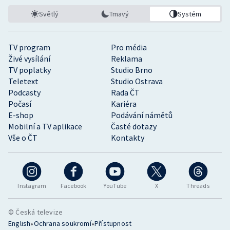
Světlý
Tmavý
Systém
TV program
Pro média
Živé vysílání
Reklama
TV poplatky
Studio Brno
Teletext
Studio Ostrava
Podcasty
Rada ČT
Počasí
Kariéra
E-shop
Podávání námětů
Mobilní a TV aplikace
Časté dotazy
Vše o ČT
Kontakty
Instagram
Facebook
YouTube
X
Threads
© Česká televize
•
•
English
Ochrana soukromí
Přístupnost