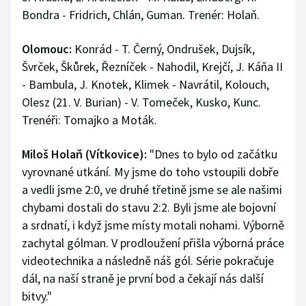
Bondra - Fridrich, Chlán, Guman. Trenér: Holaň.
Olomouc:
Konrád - T. Černý, Ondrušek, Dujsík,
Švrček, Škůrek, Řezníček - Nahodil, Krejčí, J. Káňa II
- Bambula, J. Knotek, Klimek - Navrátil, Kolouch,
Olesz (21. V. Burian) - V. Tomeček, Kusko, Kunc.
Trenéři: Tomajko a Moták.
Miloš Holaň (Vítkovice):
"Dnes to bylo od začátku
vyrovnané utkání. My jsme do toho vstoupili dobře
a vedli jsme 2:0, ve druhé třetině jsme se ale našimi
chybami dostali do stavu 2:2. Byli jsme ale bojovní
a srdnatí, i když jsme místy motali nohami. Výborně
zachytal gólman. V prodloužení přišla výborná práce
videotechnika a následně náš gól. Série pokračuje
dál, na naší straně je první bod a čekají nás další
bitvy."