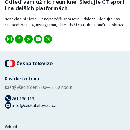
Odteď vám už nic neunikne. Sledujte ČT sport
i na dalších platformách.
Nenechte si nikde ujít nejnovější sportovní události. Sledujte nás i
na Facebooku, X, Instagramu, Threads či YouTube a buďte v obraze.
Divácké centrum
každý všední den:
8:00—16:00 hodin
261 136 113
info@ceskatelevize.cz
Vzhled