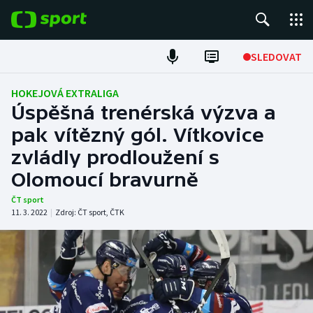
POPULÁRNÍ
SLEDOVAT
Fotbal
HOKEJOVÁ EXTRALIGA
Úspěšná trenérská výzva a
Hokej
pak vítězný gól. Vítkovice
zvládly prodloužení s
Tenis
Olomoucí bravurně
Atletika
ČT sport
11. 3. 2022
|
Zdroj:
ČT sport
,
ČTK
Cyklistika
DALŠÍ SPORTY
Americký fotbal
NEPŘEHLÉDNĚTE