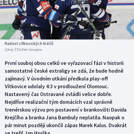
Baseball a softbal
Soutěže
Basketbal
Historické návraty
Biatlon
Aplikace ČT sport
Radost vítkovických hráčů
Boby a skeleton
AZ kvíz
Zdroj:
ČTK/Petr Sznapka
Box
První souboj obou celků ve vyřazovací fázi v historii
samostatné české extraligy se zdá, že bude hodně
Curling
zajímavý. V úvodním utkání předkola play-off
Vítkovice udolaly 4:3 v prodloužení Olomouc.
Dostihy
Nastavený čas Ostravané zvládli velice dobře.
Nejdříve realizační tým domácích vzal správně
Florbal
trenérskou výzvu pro postavení v brankovišti Davida
Krejčího a branka Jana Bambuly neplatila. Naopak o
Futsal
pár minut později ukončil zápas Marek Kalus. Dvakrát
se trefil Jan Hruška.
Golf