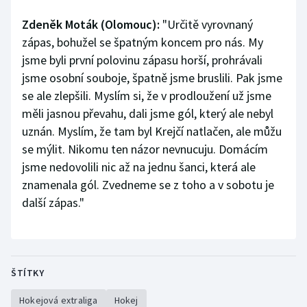
Zdeněk Moták (Olomouc):
"Určitě vyrovnaný
zápas, bohužel se špatným koncem pro nás. My
jsme byli první polovinu zápasu horší, prohrávali
jsme osobní souboje, špatně jsme bruslili. Pak jsme
se ale zlepšili. Myslím si, že v prodloužení už jsme
měli jasnou převahu, dali jsme gól, který ale nebyl
uznán. Myslím, že tam byl Krejčí natlačen, ale můžu
se mýlit. Nikomu ten názor nevnucuju. Domácím
jsme nedovolili nic až na jednu šanci, která ale
znamenala gól. Zvedneme se z toho a v sobotu je
další zápas."
ŠTÍTKY
Hokejová extraliga
Hokej