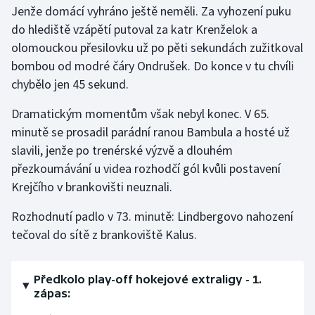
Jenže domácí vyhráno ještě neměli. Za vyhození puku
do hlediště vzápětí putoval za katr Krenželok a
olomouckou přesilovku už po pěti sekundách zužitkoval
bombou od modré čáry Ondrušek. Do konce v tu chvíli
chybělo jen 45 sekund.
Dramatickým momentům však nebyl konec. V 65.
minutě se prosadil parádní ranou Bambula a hosté už
slavili, jenže po trenérské výzvě a dlouhém
přezkoumávání u videa rozhodčí gól kvůli postavení
Krejčího v brankovišti neuznali.
Rozhodnutí padlo v 73. minutě: Lindbergovo nahození
tečoval do sítě z brankoviště Kalus.
Předkolo play-off hokejové extraligy - 1.
zápas: