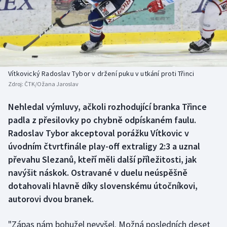
Baseball a softbal
Soutěže
Basketbal
Historické návraty
Biatlon
Aplikace ČT sport
Vítkovický Radoslav Tybor v držení puku v utkání proti Třinci
Boby a skeleton
AZ kvíz
Zdroj:
ČTK/Ožana Jaroslav
Box
Nehledal výmluvy, ačkoli rozhodující branka Třince
padla z přesilovky po chybně odpískaném faulu.
Curling
Radoslav Tybor akceptoval porážku Vítkovic v
úvodním čtvrtfinále play-off extraligy 2:3 a uznal
Dostihy
převahu Slezanů, kteří měli další příležitosti, jak
navýšit náskok. Ostravané v duelu neúspěšně
Florbal
dotahovali hlavně díky slovenskému útočníkovi,
autorovi dvou branek.
Futsal
"Zápas nám bohužel nevyšel. Možná posledních deset
Golf