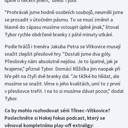
úplně o něčem jiném," uvedl Tybor.
Stolní tenis
"Prohrávali jsme hodně osobních soubojů, neuměli jsme
Triatlon
se prosadit v útočném pásmu. To se musí změnit a
hlavně do zápasu musíme vstoupit úplně jinak," litoval
Veslování
Tybor rychle obdržené branky z páté minuty utkání.
Vodní slalom
Podle hráčů i trenéra Jakuba Petra se Vítkovice musejí
snažit zlepšit přesilové hry. "Dostali jsme dva góly.
Volejbal
Přesilovky nám absolutně nejdou. Je to špatné, jak je
hrajeme," přiznal Tybor. Domácí Růžička jim naopak při
Ostatní
hře pět na čtyři dvě branky dal. "Je těžké ho hlídat, ale
musíme se snažit. Víme o jeho kvalitách, umí to z první
v přesilovce trefit. I na to si musíme dávat pozor," dodal
Tybor.
Co by mohlo rozhodovat sérii Třinec–Vítkovice?
Poslechněte si Hokej fokus podcast, který se
věnoval kompletnímu play-off extraligy: