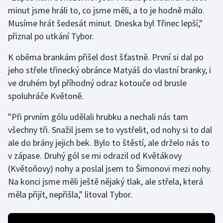
minut jsme hráli to, co jsme měli, a to je hodně málo.
Musíme hrát šedesát minut. Dneska byl Třinec lepší,"
Gymnastika
přiznal po utkání Tybor.
Házená
K oběma brankám přišel dost šťastně. První si dal po
jeho střele třinecký obránce Matyáš do vlastní branky, i
Jezdectví
ve druhém byl příhodný odraz kotouče od brusle
Judo
spoluhráče Květoně.
"Při prvním gólu udělali hrubku a nechali nás tam
Krasobruslení
všechny tři. Snažil jsem se to vystřelit, od nohy si to dal
ale do brány jejich bek. Bylo to štěstí, ale drželo nás to
Lezení
v zápase. Druhý gól se mi odrazil od Květákovy
Lyže a snowboard
(Květoňovy) nohy a poslal jsem to Šimonovi mezi nohy.
Na konci jsme měli ještě nějaký tlak, ale střela, která
Moderní pětiboj
měla přijít, nepřišla," litoval Tybor.
Motorsport