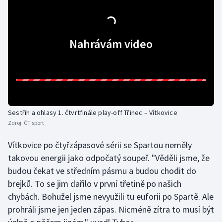
Olympijské hry
Parasport
Nahrávám video
Plavání
Plážový volejbal
Ragby
Sestřih a ohlasy 1. čtvrtfinále play-off Třinec – Vítkovice
Zdroj:
ČT sport
Rychlobruslení
Vítkovice po čtyřzápasové sérii se Spartou neměly
takovou energii jako odpočatý soupeř. "Věděli jsme, že
Rychlostní kanoistika
budou čekat ve středním pásmu a budou chodit do
Short track
brejků. To se jim dařilo v první třetině po našich
chybách. Bohužel jsme nevyužili tu euforii po Spartě. Ale
Sportovní střelba
prohráli jsme jen jeden zápas. Nicméně zítra to musí být