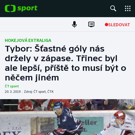
POPULÁRNÍ
SLEDOVAT
Fotbal
HOKEJOVÁ EXTRALIGA
Tybor: Šťastné góly nás
Hokej
držely v zápase. Třinec byl
ale lepší, příště to musí být o
Tenis
něčem jiném
Atletika
ČT sport
20. 3. 2019
|
Zdroj:
ČT sport
,
ČTK
Cyklistika
DALŠÍ SPORTY
Americký fotbal
NEPŘEHLÉDNĚTE