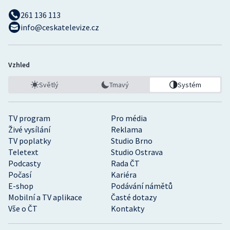
261 136 113
info@ceskatelevize.cz
Vzhled
Světlý
Tmavý
Systém
TV program
Pro média
Živé vysílání
Reklama
TV poplatky
Studio Brno
Teletext
Studio Ostrava
Podcasty
Rada ČT
Počasí
Kariéra
E-shop
Podávání námětů
Mobilní a TV aplikace
Časté dotazy
Vše o ČT
Kontakty