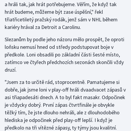
a hráli tak, jak hrát potřebujeme. Věřím, že když tak
Olympijské hry
hrát budeme, můžeme být zase úspěšní," řekl
třiatřicetiletý pražský rodák, jenž sám v NHL během
Parasport
kariéry hrával za Detroit a Carolinu.
Plavání
Slezanům by podle jeho názoru mělo prospět, že oproti
loňsku nemusí hned od středy podstupovat boje v
Plážový volejbal
předkole. Loni obsadili po základní části šesté místo,
zatímco ve čtyřech předchozích sezonách skončili vždy
Ragby
druzí.
Rychlobruslení
"Jsem za to určitě rád, stoprocentně. Pamatujeme si
dobře, jak jsme loni v play-off hráli dvaadvacet zápasů v
Rychlostní kanoistika
asi třiapadesáti dnech. A to byl fakt masakr. Odpočinek
je vždycky dobrý. První zápas čtvrtfinále je obvykle
Short track
těžký tím, že jste dlouho nehráli, ale z dlouhodobého
hlediska je odpočinek před play-off lepší. I když je
Sportovní střelba
předkolo na tři vítězné zápasy, ty týmy jsou kvalitní.