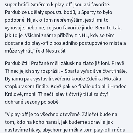
super hráči. Směrem k play-off jsou asi favorité.
Pardubice udělaly spoustu bodů, u Sparty to bylo
Gymnastika
podobné. Nijak o tom nepřemýšlím, jestli mi to
vyhovuje, nebo ne, že jsou favorité jinde. Beru to tak,
Házená
jak to je. Všichni známe příběhy z NHL, kdy se tým
Jezdectví
dostane do play-off z posledního postupového místa a
může vyhrát," řekl Nestrašil.
Judo
Pardubičtí i Pražané měli zálusk na zlato již loni. Pravě
Třinec jejich sny rozprášil – Spartu vyřadil ve čtvrtfinále,
Krasobruslení
Dynamu pak vystavili svěřenci kouče Zdeňka Motáka
Lezení
stopku v semifinále. Když pak ve finále udolali i Hradec
Králové, mohli Třinečtí slavit čtvrtý titul za čtyři
Lyže a snowboard
dohrané sezony po sobě.
Moderní pětiboj
"V play-off je to všechno otevřené. Záležet bude na
tom, kdo na koho narazí, jak budeme zdraví a jak
Motorsport
nastavíme hlavy, abychom je měli v tom play-off módu