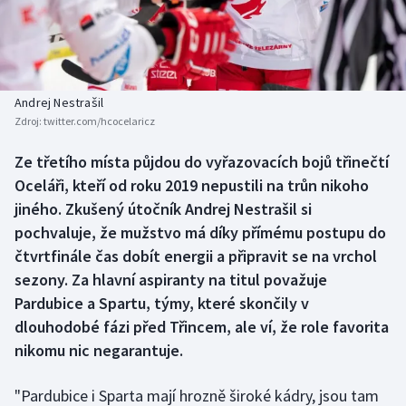
Baseball a softbal
Soutěže
Basketbal
Historické návraty
Biatlon
Aplikace ČT sport
Andrej Nestrašil
Zdroj:
twitter.com/hcocelaricz
Boby a skeleton
AZ kvíz
Ze třetího místa půjdou do vyřazovacích bojů třinečtí
Oceláři, kteří od roku 2019 nepustili na trůn nikoho
Box
jiného. Zkušený útočník Andrej Nestrašil si
Curling
pochvaluje, že mužstvo má díky přímému postupu do
čtvrtfinále čas dobít energii a připravit se na vrchol
Dostihy
sezony. Za hlavní aspiranty na titul považuje
Pardubice a Spartu, týmy, které skončily v
Florbal
dlouhodobé fázi před Třincem, ale ví, že role favorita
nikomu nic negarantuje.
Futsal
"Pardubice i Sparta mají hrozně široké kádry, jsou tam
Golf