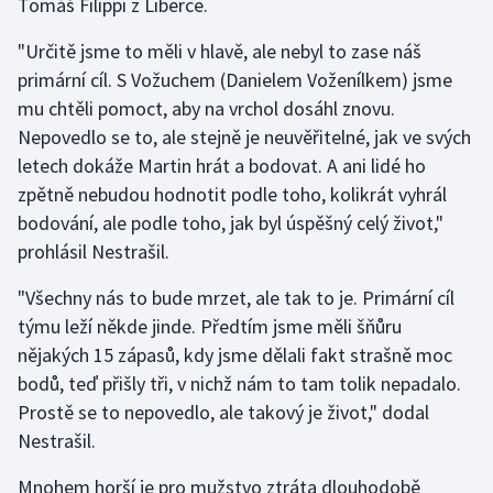
Tomáš Filippi z Liberce.
"Určitě jsme to měli v hlavě, ale nebyl to zase náš
primární cíl. S Vožuchem (Danielem Voženílkem) jsme
mu chtěli pomoct, aby na vrchol dosáhl znovu.
Nepovedlo se to, ale stejně je neuvěřitelné, jak ve svých
letech dokáže Martin hrát a bodovat. A ani lidé ho
zpětně nebudou hodnotit podle toho, kolikrát vyhrál
bodování, ale podle toho, jak byl úspěšný celý život,"
prohlásil Nestrašil.
"Všechny nás to bude mrzet, ale tak to je. Primární cíl
týmu leží někde jinde. Předtím jsme měli šňůru
nějakých 15 zápasů, kdy jsme dělali fakt strašně moc
bodů, teď přišly tři, v nichž nám to tam tolik nepadalo.
Prostě se to nepovedlo, ale takový je život," dodal
Nestrašil.
Mnohem horší je pro mužstvo ztráta dlouhodobě