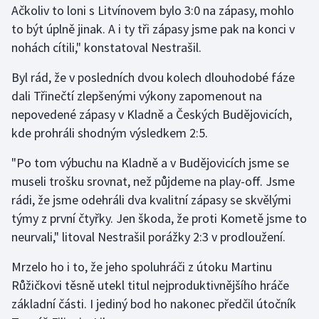
Ačkoliv to loni s Litvínovem bylo 3:0 na zápasy, mohlo
Stolní tenis
to být úplně jinak. A i ty tři zápasy jsme pak na konci v
Triatlon
nohách cítili," konstatoval Nestrašil.
Byl rád, že v posledních dvou kolech dlouhodobé fáze
Veslování
dali Třinečtí zlepšenými výkony zapomenout na
Vodní slalom
nepovedené zápasy v Kladně a Českých Budějovicích,
kde prohráli shodným výsledkem 2:5.
Volejbal
"Po tom výbuchu na Kladně a v Budějovicích jsme se
museli trošku srovnat, než půjdeme na play-off. Jsme
Ostatní
rádi, že jsme odehráli dva kvalitní zápasy se skvělými
týmy z první čtyřky. Jen škoda, že proti Kometě jsme to
neurvali," litoval Nestrašil porážky 2:3 v prodloužení.
Mrzelo ho i to, že jeho spoluhráči z útoku Martinu
Růžičkovi těsně utekl titul nejproduktivnějšího hráče
základní části. I jediný bod ho nakonec předčil útočník