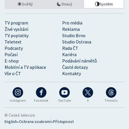
Světlý
Tmavý
Systém
TV program
Pro média
Živé vysílání
Reklama
TV poplatky
Studio Brno
Teletext
Studio Ostrava
Podcasty
Rada ČT
Počasí
Kariéra
E-shop
Podávání námětů
Mobilní a TV aplikace
Časté dotazy
Vše o ČT
Kontakty
Instagram
Facebook
YouTube
X
Threads
© Česká televize
•
•
English
Ochrana soukromí
Přístupnost