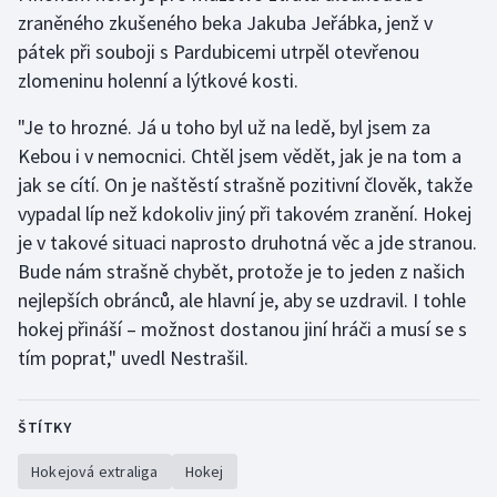
zraněného zkušeného beka Jakuba Jeřábka, jenž v
pátek při souboji s Pardubicemi utrpěl otevřenou
zlomeninu holenní a lýtkové kosti.
"Je to hrozné. Já u toho byl už na ledě, byl jsem za
Kebou i v nemocnici. Chtěl jsem vědět, jak je na tom a
jak se cítí. On je naštěstí strašně pozitivní člověk, takže
vypadal líp než kdokoliv jiný při takovém zranění. Hokej
je v takové situaci naprosto druhotná věc a jde stranou.
Bude nám strašně chybět, protože je to jeden z našich
nejlepších obránců, ale hlavní je, aby se uzdravil. I tohle
hokej přináší – možnost dostanou jiní hráči a musí se s
tím poprat," uvedl Nestrašil.
ŠTÍTKY
Hokejová extraliga
Hokej