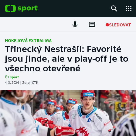
POPULÁRNÍ
SLEDOVAT
Fotbal
HOKEJOVÁ EXTRALIGA
Třinecký Nestrašil: Favorité
Hokej
jsou jinde, ale v play-off je to
všechno otevřené
Tenis
ČT sport
Atletika
4. 3. 2024
|
Zdroj:
ČTK
Cyklistika
DALŠÍ SPORTY
Americký fotbal
NEPŘEHLÉDNĚTE