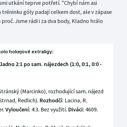
smi utkání teprve potřetí. "Chybí nám asi
tréninku góly padají celkem dost, ale v zápase
 proč. Jsme rádi i za dva body, Kladno hrálo
kolo hokejové extraligy:
Kladno 2:1 po sam. nájezdech (1:0, 0:1, 0:0 -
Stránský (Marcinko), rozhodující sam. nájezd
 Strnad, Redlich).
Rozhodčí:
Lacina, R.
er.
Vyloučení:
4:3. Bez využití.
Diváci:
4609.