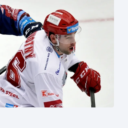
Moderní pětiboj
Triatlon
Motorsport
Veslování
Olympijské hry
Vodní slalom
Parasport
Volejbal
Plavání
Ostatní
Plážový volejbal