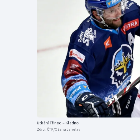
Curling
Dostihy
Florbal
Futsal
Golf
Gymnastika
Utkání Třinec – Kladno
Zdroj:
ČTK/Ožana Jaroslav