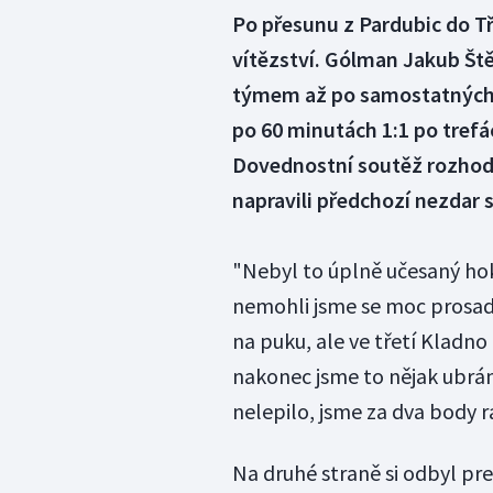
Po přesunu z Pardubic do T
vítězství. Gólman Jakub Štěp
týmem až po samostatných n
po 60 minutách 1:1 po trefá
Dovednostní soutěž rozhodl 
napravili předchozí nezdar
"Nebyl to úplně učesaný hoke
nemohli jsme se moc prosadit
na puku, ale ve třetí Kladno
nakonec jsme to nějak ubránil
nelepilo, jsme za dva body r
Na druhé straně si odbyl pr