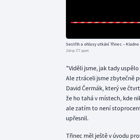
Sestřih a ohlasy utkání Třinec – Kladno
Zdroj:
ČT sport
"Viděli jsme, jak tady uspělo 
Ale ztráceli jsme zbytečně p
David Čermák, který ve čtvr
že ho tahá v místech, kde ni
ale zatím to není stoprocen
upřesnil.
Třinec měl ještě v úvodu pro