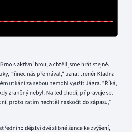
Brno s aktivní hrou, a chtěli jsme hrát stejně.
uky, Třinec nás přehrával," uznal trenér Kladna
tém utkání za sebou nemohl využít Jágra. "Říká,
kdy zraněný nebyl. Na led chodí, připravuje se,
tní, proto zatím nechtěl naskočit do zápasu,"
středního dějství dvě slibné šance ke zvýšení,