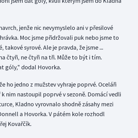
mohl jsem dát góly, kvůli kterým jsem do Kladna
avrch, jenže nic nevymyslelo ani v přesilové
ahrávka. Moc jsme přidržovali puk nebo jsme to
takové syrové. Ale je pravda, že jsme ...
a čtyři, ne čtyři na tři. Může to být i tím.
t góly," dodal Hovorka.
že ho jedno z mužstev vyhraje poprvé. Oceláři
peř k nim nastoupil poprvé v sezoně. Domácí vedli
turce, Kladno vyrovnalo shodně zásahy mezi
'Donnell a Hovorka. V pátém kole rozhodl
ej Kovařčík.