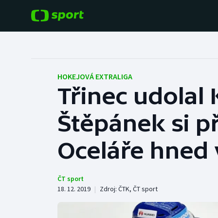
POPULÁRNÍ
DALŠÍ SPORTY
Fotbal
Americký fotbal
HOKEJOVÁ EXTRALIGA
Třinec udolal
Hokej
Baseball a softbal
Štěpánek si př
Tenis
Basketbal
Atletika
Oceláře hned
Biatlon
Cyklistika
Boby a skeleton
ČT sport
18. 12. 2019
|
Zdroj:
ČTK
,
ČT sport
Box