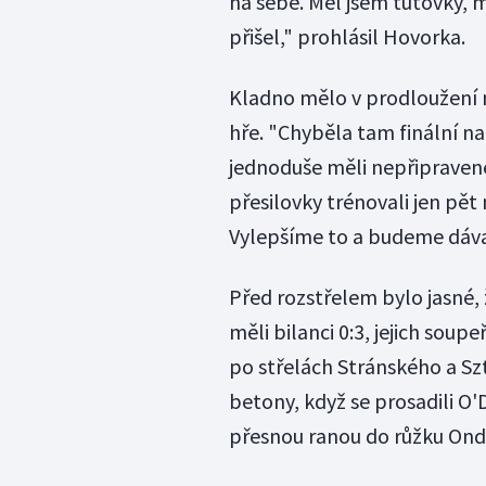
na sebe. Měl jsem tutovky, 
přišel," prohlásil Hovorka.
Kladno mělo v prodloužení n
hře. "Chyběla tam finální n
jednoduše měli nepřipravené, 
přesilovky trénovali jen pět n
Vylepšíme to a budeme dáva
Před rozstřelem bylo jasné, 
měli bilanci 0:3, jejich sou
po střelách Stránského a Sz
betony, když se prosadili O
přesnou ranou do růžku Ondř