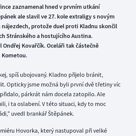
řince zaznamenal hned v prvním utkání
ánek ale slavil ve 27. kole extraligy s novým
ájezdech, protože duel proti Kladnu skončil
ch Stránského a hostujícího Austina.
Ondřej Kovařčík. Oceláři tak částečně
 s Kometou.
j, spíš ubojovaný. Kladno přijelo bránit,
. Opticky jsme možná byli první dvě třetiny víc
 přidalo, párkrát nám docela zatopilo. Ale
i, i ta oslabení. V této situaci, kdy to moc
ádi," uvedl brankář Štěpánek.
emiéru Hovorka, který nastupoval při velké