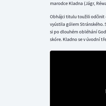
marodce Kladna (Jágr, Réway,
Obhájci titulu toužili odčini
vyústila gólem Stránského. S
si po dlouhém obléhání Godl
skóre. Kladno se v úvodní t