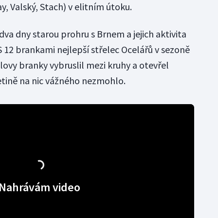
 Valský, Stach) v elitním útoku.
t dva dny starou prohru s Brnem a jejich aktivita
 12 brankami nejlepší střelec Ocelářů v sezoně
ovy branky vybruslil mezi kruhy a otevřel
řetině na nic vážného nezmohlo.
Nahrávám video