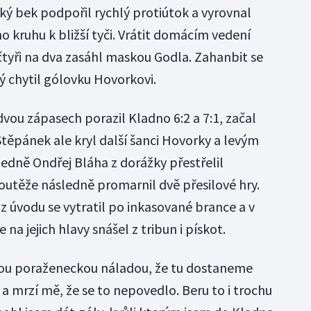
ský bek podpořil rychlý protiútok a vyrovnal
o kruhu k bližší tyči. Vrátit domácím vedení
 čtyři na dva zasáhl maskou Godla. Zahanbit se
ý chytil gólovku Hovorkovi.
dvou zápasech porazil Kladno 6:2 a 7:1, začal
Štěpánek ale kryl další šanci Hovorky a levým
edně Ondřej Bláha z dorážky přestřelil
utěže následně promarnil dvě přesilové hry.
n z úvodu se vytratil po inkasované brance a v
 na jejich hlavy snášel z tribun i pískot.
dnou poraženeckou náladou, že tu dostaneme
 a mrzí mě, že se to nepovedlo. Beru to i trochu