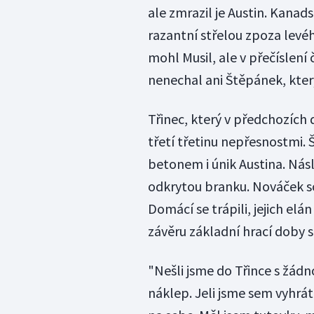
ale zmrazil je Austin. Kanad
razantní střelou zpoza levéh
mohl Musil, ale v přečíslení
nenechal ani Štěpánek, kter
Třinec, který v předchozích 
třetí třetinu nepřesnostmi. 
betonem i únik Austina. Násl
odkrytou branku. Nováček so
Domácí se trápili, jejich elá
závěru základní hrací doby se
"Nešli jsme do Třince s žá
náklep. Jeli jsme sem vyhrát