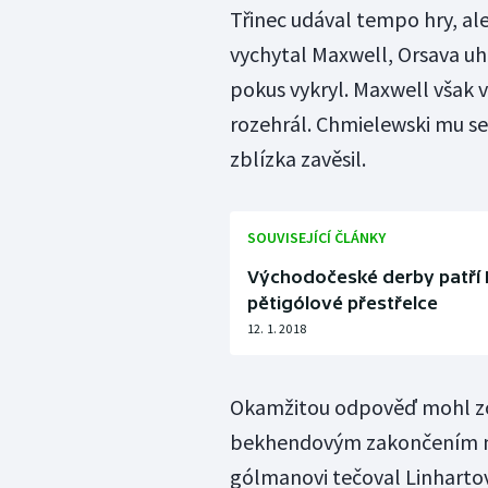
Třinec udával tempo hry, al
vychytal Maxwell, Orsava u
pokus vykryl. Maxwell však 
rozehrál. Chmielewski mu se
zblízka zavěsil.
SOUVISEJÍCÍ ČLÁNKY
Východočeské derby patří 
pětigólové přestřelce
12. 1. 2018
Okamžitou odpověď mohl zos
bekhendovým zakončením ne
gólmanovi tečoval Linhartov