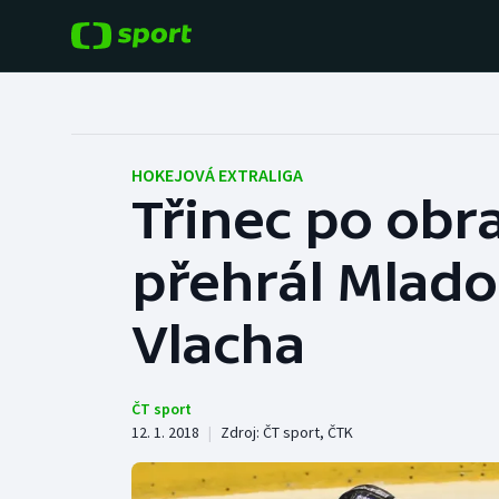
POPULÁRNÍ
DALŠÍ SPORTY
Fotbal
Americký fotbal
HOKEJOVÁ EXTRALIGA
Třinec po obra
Hokej
Baseball a softbal
přehrál Mladou
Tenis
Basketbal
Atletika
Vlacha
Biatlon
Cyklistika
Boby a skeleton
ČT sport
12. 1. 2018
|
Zdroj:
ČT sport
,
ČTK
Box