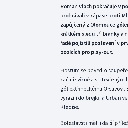
Roman Vlach pokračuje v po
prohrávali v zápase proti Ml
zapůjčený z Olomouce gólem 
krátkém sledu tři branky a n
řadě pojistili postavení v p
pozicích pro play-out.
Hostům se povedlo soupeře 
začali svižně a s otevřeným 
gól extřineckému Orsavovi. B
vyrazili do brejku a Urban v
Klepiše.
Boleslavští měli i další příle