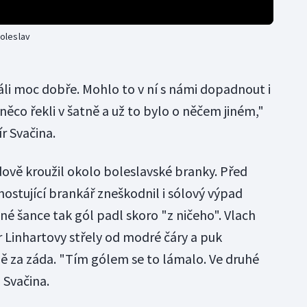
Boleslav
áli moc dobře. Mohlo to v ní s námi dopadnout i
 něco řekli v šatně a už to bylo o něčem jiném,"
r Svačina.
adově kroužil okolo boleslavské branky. Před
ostující brankář zneškodnil i sólový výpad
ené šance tak gól padl skoro "z ničeho". Vlach
Linhartovy střely od modré čáry a puk
ě za záda. "Tím gólem se to lámalo. Ve druhé
l Svačina.