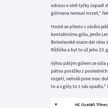
odrazu o obě tyčky zapadl do
gólmana nemusí mrzet," řekl
Hosté se přesto v závěru ješt
kontaktnímu gólu, jenže Lenc
Boleslavské snaze dal ránu z
Růžička a byl to už jeho 23. 
Výhru pátým gólem ze sóla p
pátou porážku z posledních š
rozjetí, nehráli jsme moc dob
to a s góly to z nás spadlo," 
HC Oceláři Třinec 