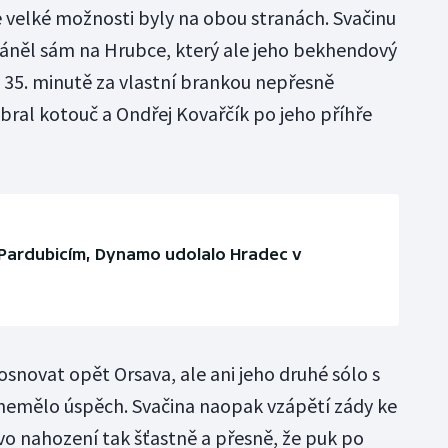
e velké možnosti byly na obou stranách. Svačinu
háněl sám na Hrubce, který ale jeho bekhendový
v 35. minutě za vlastní brankou nepřesně
bral kotouč a Ondřej Kovařčík po jeho příhře
Pardubicím, Dynamo udolalo Hradec v
novat opět Orsava, ale ani jeho druhé sólo s
mělo úspěch. Svačina naopak vzápětí zády ke
o nahození tak šťastně a přesně, že puk po