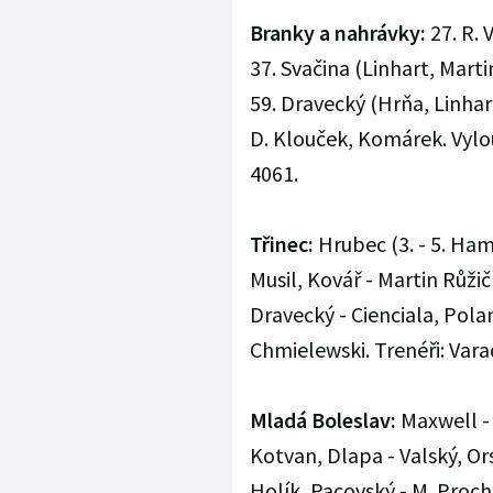
Branky a nahrávky:
27. R. 
37. Svačina (Linhart, Marti
59. Dravecký (Hrňa, Linhart
D. Klouček, Komárek. Vylouče
4061.
Třinec:
Hrubec (3. - 5. Ham
Musil, Kovář - Martin Růžič
Dravecký - Cienciala, Pola
Chmielewski. Trenéři: Vara
Mladá Boleslav:
Maxwell - 
Kotvan, Dlapa - Valský, Orsa
Holík, Pacovský - M. Proch