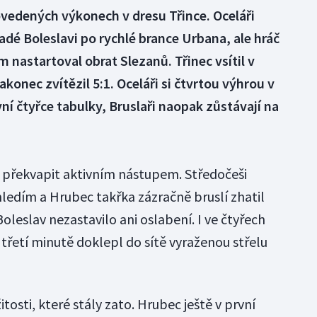
vedených výkonech v dresu Třince. Oceláři
adé Boleslavi po rychlé brance Urbana, ale hráč
nastartoval obrat Slezanů. Třinec vsítil v
akonec zvítězil 5:1. Oceláři si čtvrtou výhrou v
rvní čtyřce tabulky, Bruslaři naopak zůstávají na
překvapit aktivním nástupem. Středočeši
hledím a Hrubec takřka zázračně bruslí zhatil
oleslav nezastavilo ani oslabení. I ve čtyřech
e třetí minutě doklepl do sítě vyraženou střelu
žitosti, které stály zato. Hrubec ještě v první