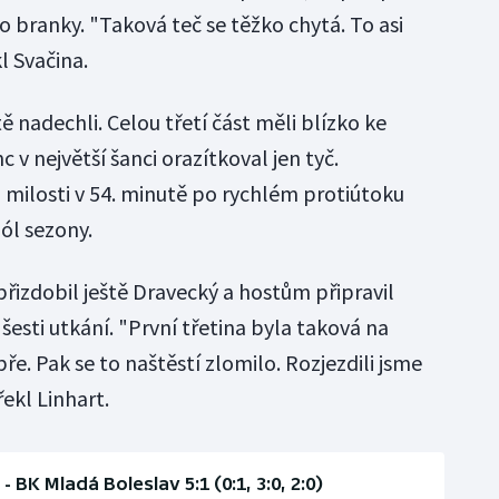
 branky. "Taková teč se těžko chytá. To asi
 Svačina.
ě nadechli. Celou třetí část měli blízko ke
 v největší šanci orazítkoval jen tyč.
 milosti v 54. minutě po rychlém protiútoku
gól sezony.
řizdobil ještě Dravecký a hostům připravil
esti utkání. "První třetina byla taková na
ře. Pak se to naštěstí zlomilo. Rozjezdili jsme
řekl Linhart.
- BK Mladá Boleslav 5:1 (0:1, 3:0, 2:0)