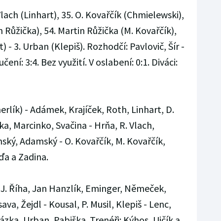
Vlach (Linhart), 35. O. Kovařčík (Chmielewski),
n Růžička), 54. Martin Růžička (M. Kovařčík),
) - 3. Urban (Klepiš). Rozhodčí: Pavlovič, Šír -
ní: 3:4. Bez využití. V oslabení: 0:1. Diváci:
erlík) - Adámek, Krajíček, Roth, Linhart, D.
ka, Marcinko, Svačina - Hrňa, R. Vlach,
nský, Adamský - O. Kovařčík, M. Kovařčík,
ďa a Zadina.
J. Říha, Jan Hanzlík, Eminger, Němeček,
va, Žejdl - Kousal, P. Musil, Klepiš - Lenc,
ázka, Urban, Pabiška. Trenéři: Kýhos, Ujčík a