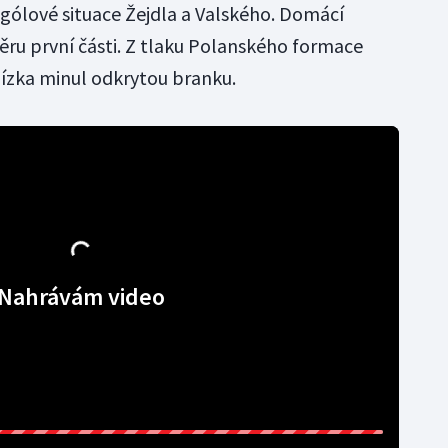
 gólové situace Žejdla a Valského. Domácí
věru první části. Z tlaku Polanského formace
blízka minul odkrytou branku.
Nahrávám video