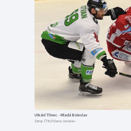
Curling
Dostihy
Florbal
Futsal
Golf
Gymnastika
Utkání Třinec - Mladá Boleslav
Zdroj:
ČTK/Ožana Jaroslav