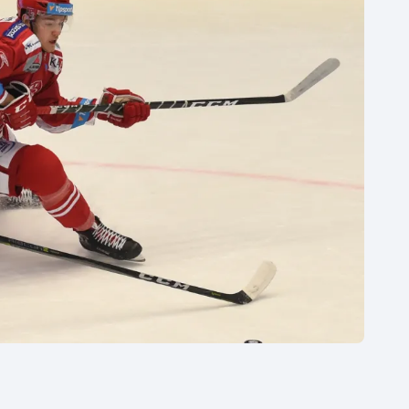
Moderní pětiboj
Triatlon
Motorsport
Veslování
Olympijské hry
Vodní slalom
Parasport
Volejbal
Plavání
Ostatní
Plážový volejbal