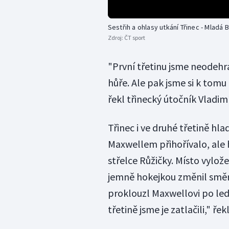
Sestřih a ohlasy utkání Třinec - Mladá 
Zdroj:
ČT sport
"První třetinu jsme neodehr
hůře. Ale pak jsme si k tomu
řekl třinecký útočník Vladimí
Třinec i ve druhé třetině hl
Maxwellem přihořívalo, ale h
střelce Růžičky. Místo vylož
jemně hokejkou změnil směr 
proklouzl Maxwellovi po led
třetině jsme je zatlačili," řek