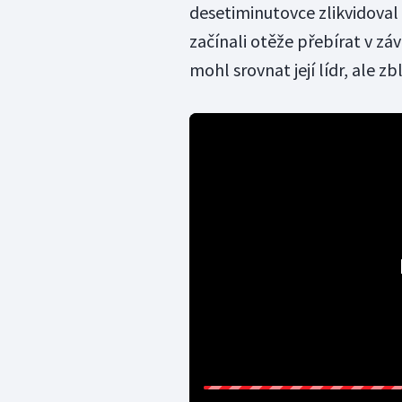
desetiminutovce zlikvidoval
začínali otěže přebírat v zá
mohl srovnat její lídr, ale z