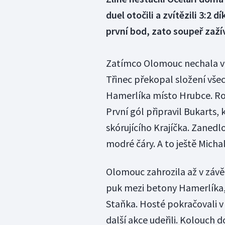
duel otočili a zvítězili 3:2 
první bod, zato soupeř zažív
Zatímco Olomouc nechala ví
Třinec překopal složení vše
Hamerlíka místo Hrubce. Rošá
První gól připravil Bukarts,
skórujícího Krajíčka. Zanedlo
modré čáry. A to ještě Michal
Olomouc zahrozila až v závě
puk mezi betony Hamerlíka, 
Staňka. Hosté pokračovali v t
další akce udeřili. Kolouch 