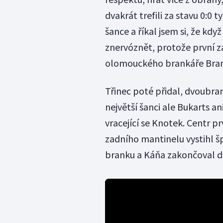
dvakrát trefili za stavu 0:0 t
šance a říkal jsem si, že kdy
znervóznět, protože první zá
olomouckého brankáře Bran
Třinec poté přidal, dvoubra
největší šanci ale Bukarts a
vracející se Knotek. Centr p
zadního mantinelu vystihl 
branku a Káňa zakončoval d