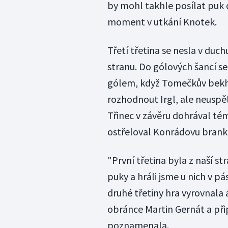
by mohl takhle posílat puk 
moment v utkání Knotek.
Třetí třetina se nesla v duc
stranu. Do gólových šancí se 
gólem, když Tomečkův bekhe
rozhodnout Irgl, ale neuspě
Třinec v závěru dohrával tém
ostřeloval Konrádovu branku
"První třetina byla z naší str
puky a hráli jsme u nich v p
druhé třetiny hra vyrovnala a
obránce Martin Gernát a při
poznamenala.