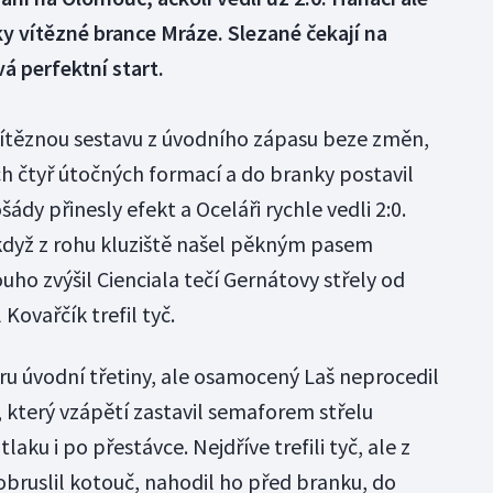
díky vítězné brance Mráze. Slezané čekají na
á perfektní start.
těznou sestavu z úvodního zápasu beze změn,
ch čtyř útočných formací a do branky postavil
dy přinesly efekt a Oceláři rychle vedli 2:0.
 když z rohu kluziště našel pěkným pasem
uho zvýšil Cienciala tečí Gernátovy střely od
 Kovařčík trefil tyč.
ru úvodní třetiny, ale osamocený Laš neprocedil
který vzápětí zastavil semaforem střelu
laku i po přestávce. Nejdříve trefili tyč, ale z
dobruslil kotouč, nahodil ho před branku, do