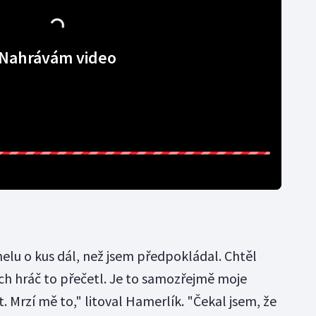
Nahrávám video
elu o kus dál, než jsem předpokládal. Chtěl
jich hráč to přečetl. Je to samozřejmě moje
. Mrzí mě to," litoval Hamerlík. "Čekal jsem, že