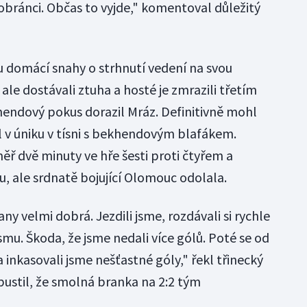
obránci. Občas to vyjde," komentoval důležitý
hu domácí snahy o strhnutí vedení na svou
ale dostávali ztuha a hosté je zmrazili třetím
ndový pokus dorazil Mráz. Definitivně mohl
l v úniku v tísni s bekhendovým blafákem.
ěř dvě minuty ve hře šesti proti čtyřem a
, ale srdnatě bojující Olomouc odolala.
any velmi dobrá. Jezdili jsme, rozdávali si rychle
ásmu. Škoda, že jsme nedali více gólů. Poté se od
 inkasovali jsme nešťastné góly," řekl třinecký
pustil, že smolná branka na 2:2 tým