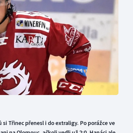
Moderní pětiboj
Triatlon
Motorsport
Veslování
Olympijské hry
Vodní slalom
Parasport
Volejbal
Plavání
Ostatní
Plážový volejbal
si Třinec přenesl i do extraligy. Po porážce ve
 ani na Olomouc, ačkoli vedli už 2:0. Hanáci ale