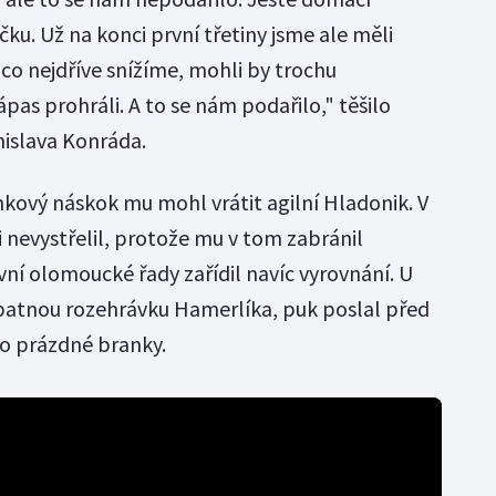
yčku. Už na konci první třetiny jsme ale měli
ž co nejdříve snížíme, mohli by trochu
pas prohráli. A to se nám podařilo," těšilo
islava Konráda.
nkový náskok mu mohl vrátit agilní Hladonik. V
ni nevystřelil, protože mu v tom zabránil
rvní olomoucké řady zařídil navíc vyrovnání. U
špatnou rozehrávku Hamerlíka, puk poslal před
o prázdné branky.