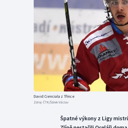
Curling
Dostihy
Florbal
Futsal
Golf
Gymnastika
David Cienciala z Třince
Zdroj:
ČTK/Šálek Václav
Špatné výkony z Ligy mistrů 
Zlíně nestačili Oceláři doma