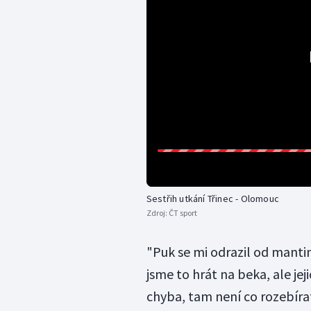
Sestřih utkání Třinec - Olomouc
Zdroj:
ČT sport
"Puk se mi odrazil od mantin
jsme to hrát na beka, ale je
chyba, tam není co rozebírat