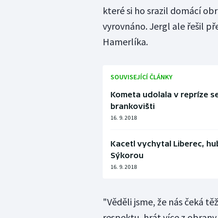
které si ho srazil domácí ob
vyrovnáno. Jergl ale řešil př
Hamerlíka.
SOUVISEJÍCÍ ČLÁNKY
Kometa udolala v repríze se
brankovišti
16. 9. 2018
Kacetl vychytal Liberec, hu
Sýkorou
16. 9. 2018
"Věděli jsme, že nás čeká tě
respektu, hrát více z obrany