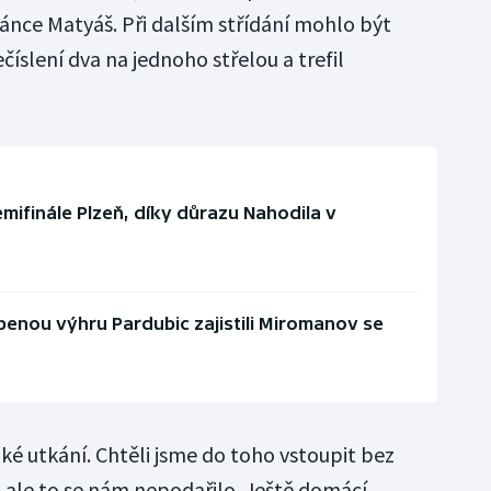
ránce Matyáš. Při dalším střídání mohlo být
ečíslení dva na jednoho střelou a trefil
mifinále Plzeň, díky důrazu Nahodila v
benou výhru Pardubic zajistili Miromanov se
žké utkání. Chtěli jsme do toho vstoupit bez
, ale to se nám nepodařilo. Ještě domácí