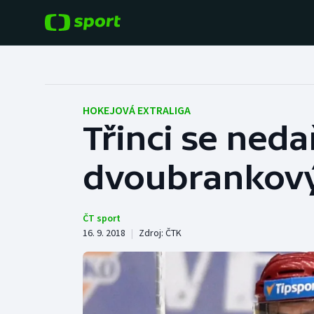
POPULÁRNÍ
DALŠÍ SPORTY
Fotbal
Americký fotbal
HOKEJOVÁ EXTRALIGA
Třinci se neda
Hokej
Baseball a softbal
dvoubrankový
Tenis
Basketbal
Atletika
Biatlon
ČT sport
16. 9. 2018
|
Zdroj:
ČTK
Cyklistika
Boby a skeleton
Box