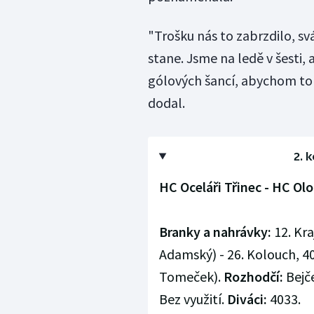
"Trošku nás to zabrzdilo, s
stane. Jsme na ledě v šesti,
gólových šancí, abychom to o
dodal.
2. 
HC Oceláři Třinec - HC Olo
Branky a nahrávky:
12. Kra
Adamský) - 26. Kolouch, 40. 
Tomeček).
Rozhodčí:
Bejče
Bez využití.
Diváci:
4033.