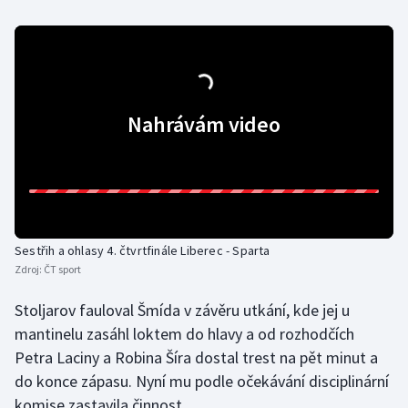
Gymnastika
Házená
Nahrávám video
Jezdectví
Judo
Krasobruslení
Sestřih a ohlasy 4. čtvrtfinále Liberec - Sparta
Lezení
Zdroj:
ČT sport
Lyže a snowboard
Stoljarov fauloval Šmída v závěru utkání, kde jej u
mantinelu zasáhl loktem do hlavy a od rozhodčích
Moderní pětiboj
Petra Laciny a Robina Šíra dostal trest na pět minut a
do konce zápasu. Nyní mu podle očekávání disciplinární
Motorsport
komise zastavila činnost.