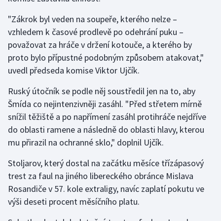
Olympijské hry
"Zákrok byl veden na soupeře, kterého nelze –⁠
vzhledem k časové prodlevě po odehrání puku –⁠
Parasport
považovat za hráče v držení kotouče, a kterého by
proto bylo přípustné podobným způsobem atakovat,"
Plavání
uvedl předseda komise Viktor Ujčík.
Plážový volejbal
Ruský útočník se podle něj soustředil jen na to, aby
Šmída co nejintenzivněji zasáhl. "Před střetem mírně
Ragby
snížil těžiště a po napřímení zasáhl protihráče nejdříve
do oblasti ramene a následně do oblasti hlavy, kterou
Rychlobruslení
mu přirazil na ochranné sklo," doplnil Ujčík.
Rychlostní kanoistika
Stoljarov, který dostal na začátku měsíce třízápasový
trest za faul na jiného libereckého obránce Mislava
Short track
Rosandiče v 57. kole extraligy, navíc zaplatí pokutu ve
výši deseti procent měsíčního platu.
Sportovní střelba