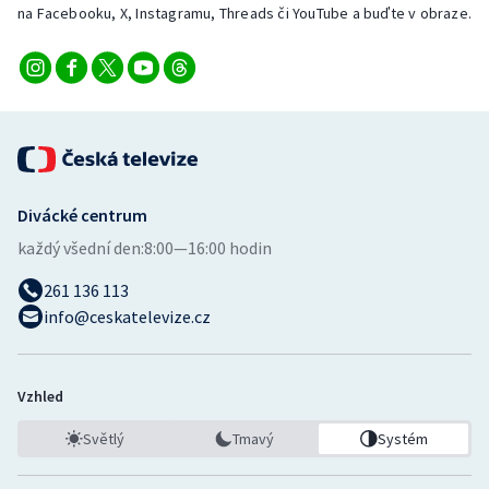
na Facebooku, X, Instagramu, Threads či YouTube a buďte v obraze.
Divácké centrum
každý všední den:
8:00—16:00 hodin
261 136 113
info@ceskatelevize.cz
Vzhled
Světlý
Tmavý
Systém