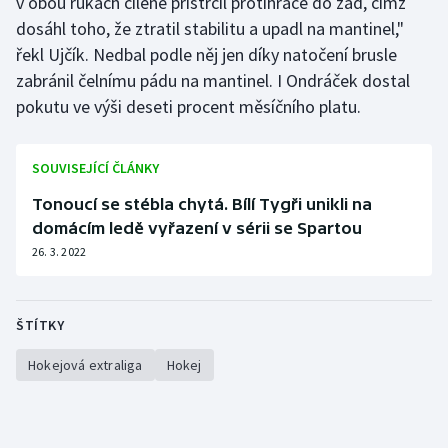
v obou rukách cíleně přistrčil protihráče do zad, čímž
dosáhl toho, že ztratil stabilitu a upadl na mantinel,"
řekl Ujčík. Nedbal podle něj jen díky natočení brusle
zabránil čelnímu pádu na mantinel. I Ondráček dostal
pokutu ve výši deseti procent měsíčního platu.
SOUVISEJÍCÍ ČLÁNKY
Tonoucí se stébla chytá. Bílí Tygři unikli na
domácím ledě vyřazení v sérii se Spartou
26. 3. 2022
ŠTÍTKY
Hokejová extraliga
Hokej