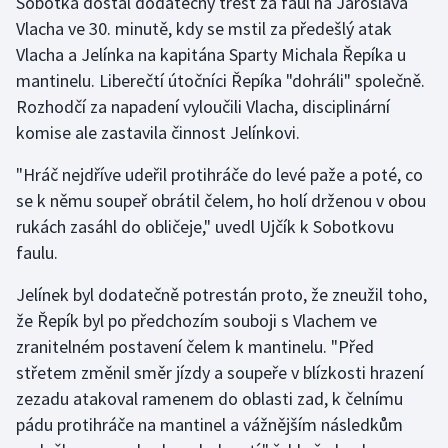
Sobotka dostal dodatečný trest za faul na Jaroslava
Stolní tenis
Vlacha ve 30. minutě, kdy se mstil za předešlý atak
Vlacha a Jelínka na kapitána Sparty Michala Řepíka u
Triatlon
mantinelu. Liberečtí útočníci Řepíka "dohráli" společně.
Rozhodčí za napadení vyloučili Vlacha, disciplinární
Veslování
komise ale zastavila činnost Jelínkovi.
Vodní slalom
"Hráč nejdříve udeřil protihráče do levé paže a poté, co
se k němu soupeř obrátil čelem, ho holí drženou v obou
Volejbal
rukách zasáhl do obličeje," uvedl Ujčík k Sobotkovu
faulu.
Ostatní
Jelínek byl dodatečně potrestán proto, že zneužil toho,
že Řepík byl po předchozím souboji s Vlachem ve
zranitelném postavení čelem k mantinelu. "Před
střetem změnil směr jízdy a soupeře v blízkosti hrazení
zezadu atakoval ramenem do oblasti zad, k čelnímu
pádu protihráče na mantinel a vážnějším následkům