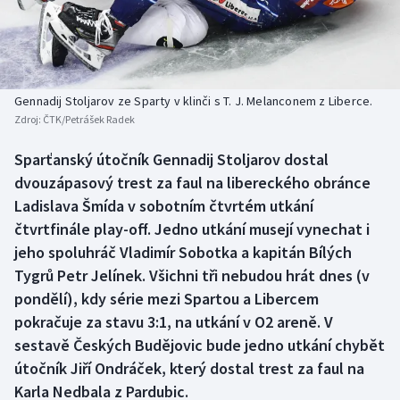
Baseball a softbal
Soutěže
Basketbal
Historické návraty
Biatlon
Aplikace ČT sport
Gennadij Stoljarov ze Sparty v klinči s T. J. Melanconem z Liberce.
Zdroj:
ČTK/Petrášek Radek
Boby a skeleton
AZ kvíz
Sparťanský útočník Gennadij Stoljarov dostal
dvouzápasový trest za faul na libereckého obránce
Box
Ladislava Šmída v sobotním čtvrtém utkání
Curling
čtvrtfinále play-off. Jedno utkání musejí vynechat i
jeho spoluhráč Vladimír Sobotka a kapitán Bílých
Dostihy
Tygrů Petr Jelínek. Všichni tři nebudou hrát dnes (v
pondělí), kdy série mezi Spartou a Libercem
Florbal
pokračuje za stavu 3:1, na utkání v O2 areně. V
sestavě Českých Budějovic bude jedno utkání chybět
Futsal
útočník Jiří Ondráček, který dostal trest za faul na
Karla Nedbala z Pardubic.
Golf