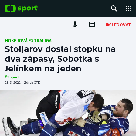
POPULÁRNÍ
SLEDOVAT
Fotbal
HOKEJOVÁ EXTRALIGA
Stoljarov dostal stopku na
Hokej
dva zápasy, Sobotka s
Jelínkem na jeden
Tenis
ČT sport
Atletika
28. 3. 2022
|
Zdroj:
ČTK
Cyklistika
DALŠÍ SPORTY
Americký fotbal
NEPŘEHLÉDNĚTE