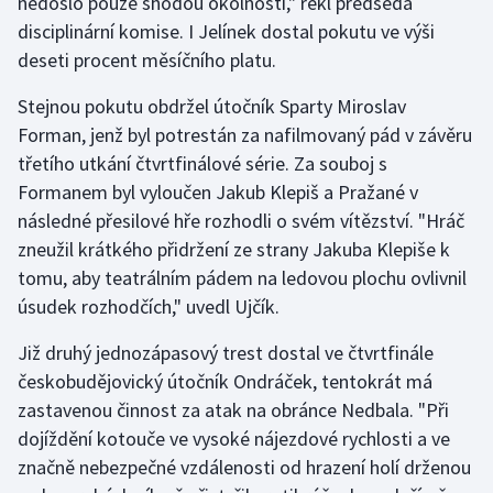
nedošlo pouze shodou okolností," řekl předseda
disciplinární komise. I Jelínek dostal pokutu ve výši
deseti procent měsíčního platu.
Stejnou pokutu obdržel útočník Sparty Miroslav
Forman, jenž byl potrestán za nafilmovaný pád v závěru
třetího utkání čtvrtfinálové série. Za souboj s
Formanem byl vyloučen Jakub Klepiš a Pražané v
následné přesilové hře rozhodli o svém vítězství. "Hráč
zneužil krátkého přidržení ze strany Jakuba Klepiše k
tomu, aby teatrálním pádem na ledovou plochu ovlivnil
úsudek rozhodčích," uvedl Ujčík.
Již druhý jednozápasový trest dostal ve čtvrtfinále
českobudějovický útočník Ondráček, tentokrát má
zastavenou činnost za atak na obránce Nedbala. "Při
dojíždění kotouče ve vysoké nájezdové rychlosti a ve
značně nebezpečné vzdálenosti od hrazení holí drženou