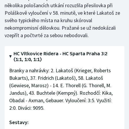
Stolní tenis
několika pološancích utkání rozuzlila přesilovka při
Poláškově vyloučení v 58. minutě, ve které Lakatoš ze
Triatlon
svého typického místa na kruhu skóroval
nekompromisní dělovkou. Pražané se už nedokázali
Veslování
vzepřít a počtvrté za sebou nebodovali.
Vodní slalom
HC Vítkovice Ridera - HC Sparta Praha 3:2
Volejbal
(1:1, 1:0, 1:1)
Branky a nahrávky: 2. Lakatoš (Krieger, Roberts
Ostatní
Bukarts), 37. Fridrich (Lakatoš), 58. Lakatoš
(Gewiese, Marosz) - 14. E. Thorell (G. Thorell, M.
Jandus), 43. Buchtele (Kempný). Rozhodčí: Kika,
Obadal - Axman, Gebauer. Vyloučení: 3:5. Využití:
2:0. Diváci: 9095.
Sestavy: