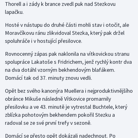
Thorell a i zády k brance zvedl puk nad Stezkovu
Olympijské hry
lapačku.
Parasport
Hosté v nástupu do druhé části mohli stav i otočit, ale
Moravčíkovu ránu zlikvidoval Stezka, který pak držel
Plavání
spoluhráče i v hostující přesilovce.
Rovnocenný zápas pak naklonila na vítkovickou stranu
Plážový volejbal
spolupráce Lakatoše s Fridrichem, jenž rychlý kontr dva
Ragby
na dva dotáhl vzorným bekhendovým blafákem.
Domácí tak od 37. minuty znovu vedli.
Rychlobruslení
Opět bez svého kanonýra Muellera i nejproduktivnějšího
Rychlostní kanoistika
obránce Mikuše následně Vítkovice promarnily
přesilovku a ve 43. minutě je vytrestal Buchtele, který
Short track
zblízka pohotovým bekhendem pokořil Stezku a
radoval se ze své první trefy v sezoně.
Sportovní střelba
Domácí se přesto opět dokázali nadechnout. Po