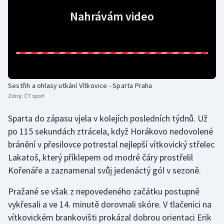
Nahrávám video
Gymnastika
Házená
Jezdectví
Sestřih a ohlasy utkání Vítkovice - Sparta Praha
Judo
Zdroj:
ČT sport
Sparta do zápasu vjela v kolejích posledních týdnů. Už
Krasobruslení
po 115 sekundách ztrácela, když Horákovo nedovolené
Lezení
bránění v přesilovce potrestal nejlepší vítkovický střelec
Lakatoš, který příklepem od modré čáry prostřelil
Lyže a snowboard
Kořenáře a zaznamenal svůj jedenáctý gól v sezoně.
Pražané se však z nepovedeného začátku postupně
Moderní pětiboj
vykřesali a ve 14. minutě dorovnali skóre. V tlačenici na
Motorsport
vítkovickém brankovišti prokázal dobrou orientaci Erik