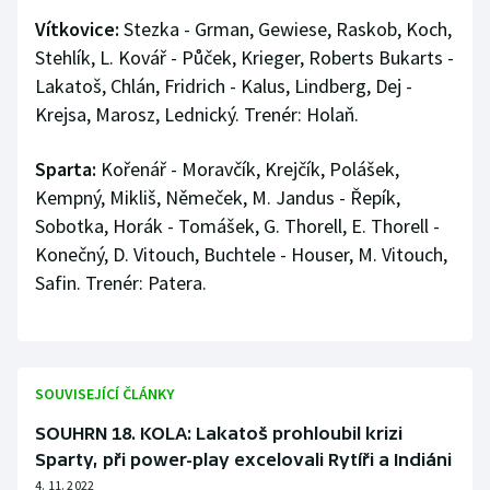
Vítkovice:
Stezka - Grman, Gewiese, Raskob, Koch,
Stehlík, L. Kovář - Půček, Krieger, Roberts Bukarts -
Lakatoš, Chlán, Fridrich - Kalus, Lindberg, Dej -
Krejsa, Marosz, Lednický. Trenér: Holaň.
Sparta:
Kořenář - Moravčík, Krejčík, Polášek,
Kempný, Mikliš, Němeček, M. Jandus - Řepík,
Sobotka, Horák - Tomášek, G. Thorell, E. Thorell -
Konečný, D. Vitouch, Buchtele - Houser, M. Vitouch,
Safin. Trenér: Patera.
SOUVISEJÍCÍ ČLÁNKY
SOUHRN 18. KOLA: Lakatoš prohloubil krizi
Sparty, při power-play excelovali Rytíři a Indiáni
4. 11. 2022