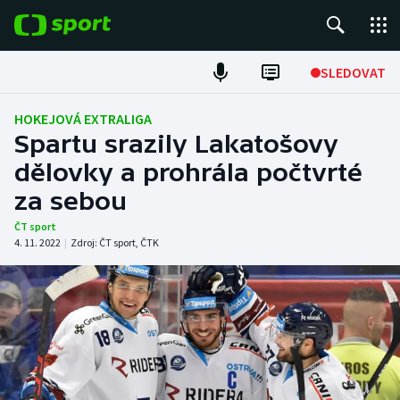
POPULÁRNÍ
SLEDOVAT
Fotbal
HOKEJOVÁ EXTRALIGA
Spartu srazily Lakatošovy
Hokej
dělovky a prohrála počtvrté
za sebou
Tenis
ČT sport
Atletika
4. 11. 2022
|
Zdroj:
ČT sport
,
ČTK
Cyklistika
DALŠÍ SPORTY
Americký fotbal
NEPŘEHLÉDNĚTE