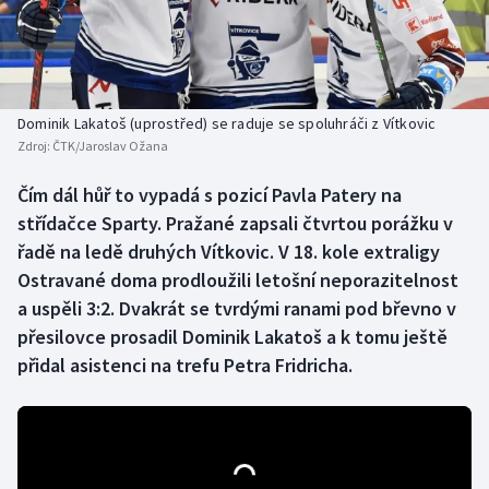
Baseball a softbal
Soutěže
Basketbal
Historické návraty
Biatlon
Aplikace ČT sport
Dominik Lakatoš (uprostřed) se raduje se spoluhráči z Vítkovic
Zdroj:
ČTK/Jaroslav Ožana
Boby a skeleton
AZ kvíz
Čím dál hůř to vypadá s pozicí Pavla Patery na
střídačce Sparty. Pražané zapsali čtvrtou porážku v
Box
řadě na ledě druhých Vítkovic. V 18. kole extraligy
Curling
Ostravané doma prodloužili letošní neporazitelnost
a uspěli 3:2. Dvakrát se tvrdými ranami pod břevno v
Dostihy
přesilovce prosadil Dominik Lakatoš a k tomu ještě
přidal asistenci na trefu Petra Fridricha.
Florbal
Futsal
Golf