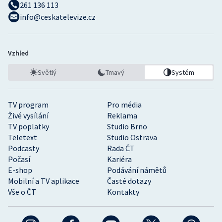
261 136 113
info@ceskatelevize.cz
Vzhled
Světlý
Tmavý
Systém
TV program
Pro média
Živé vysílání
Reklama
TV poplatky
Studio Brno
Teletext
Studio Ostrava
Podcasty
Rada ČT
Počasí
Kariéra
E-shop
Podávání námětů
Mobilní a TV aplikace
Časté dotazy
Vše o ČT
Kontakty