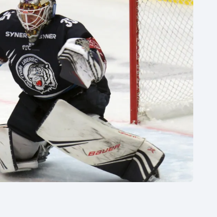
Moderní pětiboj
Triatlon
Motorsport
Veslování
Olympijské hry
Vodní slalom
Parasport
Volejbal
Plavání
Ostatní
Plážový volejbal