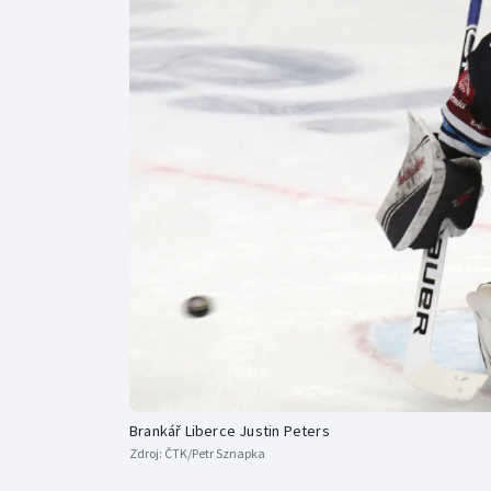
Curling
Dostihy
Florbal
Futsal
Golf
Gymnastika
Brankář Liberce Justin Peters
Zdroj:
ČTK/Petr Sznapka