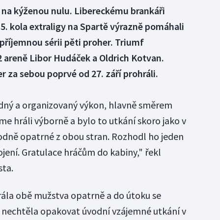
 na kýženou nulu. Libereckému brankáři
15. kola extraligy na Spartě výrazně pomáhali
epříjemnou sérii pěti proher. Triumf
O2 areně Libor Hudáček a Oldrich Kotvan.
er za sebou poprvé od 27. září prohráli.
dný a organizovaný výkon, hlavně směrem
e hráli výborně a bylo to utkání skoro jako v
 hodně opatrné z obou stran. Rozhodl ho jeden
ení. Gratulace hráčům do kabiny," řekl
sta.
rála obě mužstva opatrně a do útoku se
ě nechtěla opakovat úvodní vzájemné utkání v