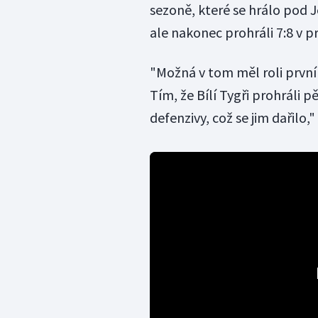
sezoně, které se hrálo pod J
ale nakonec prohráli 7:8 v p
"Možná v tom měl roli první 
Tím, že Bílí Tygři prohráli p
defenzivy, což se jim dařilo