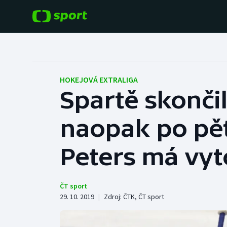
POPULÁRNÍ
DALŠÍ SPORTY
Fotbal
Americký fotbal
HOKEJOVÁ EXTRALIGA
Spartě skončil
Hokej
Baseball a softbal
naopak po pět
Tenis
Basketbal
Atletika
Peters má vy
Biatlon
Cyklistika
Boby a skeleton
ČT sport
29. 10. 2019
|
Zdroj:
ČTK
,
ČT sport
Box