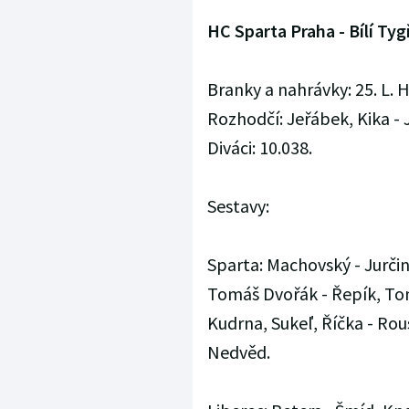
HC Sparta Praha - Bílí Tygři
Branky a nahrávky: 25. L. H
Rozhodčí: Jeřábek, Kika - J
Diváci: 10.038.
Sestavy:
Sparta: Machovský - Jurčin
Tomáš Dvořák - Řepík, Tom
Kudrna, Sukeľ, Říčka - Rous
Nedvěd.