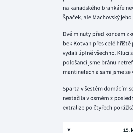
na kanadského brankáře nevy
Špaček, ale Machovský jeho ú
Dvě minuty před koncem zkus
bek Kotvan přes celé hřiště p
vydali úplně všechno. Kluci se
pološancí jsme bránu netrefil
mantinelech a sami jsme se 
Sparta v šestém domácím sou
nestačila v osmém z poslední
extralize po čtyřech porážk
15. 