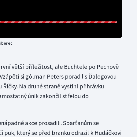
Liberec
první větší příležitost, ale Buchtele po Pechově
 Vzápětí si gólman Peters poradil s Ďalogovou
 Říčky. Na druhé straně vystihl přihrávku
samostatný únik zakončil střelou do
 nenápadné akce prosadili. Sparťanům se
í puk, který se před branku odrazil k Hudáčkovi