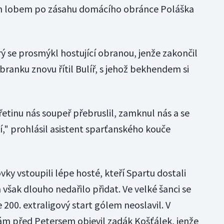
ým lobem po zásahu domácího obránce Poláška
ý se prosmýkl hostující obranou, jenže zakončil
branku znovu řítil Bulíř, s jehož bekhendem si
etinu nás soupeř přebruslil, zamknul nás a se
ší," prohlásil asistent sparťanského kouče
y vstoupili lépe hosté, kteří Spartu dostali
 však dlouho nedařilo přidat. Ve velké šanci se
 200. extraligový start gólem neoslavil. V
sám před Petersem objevil zadák Košťálek, jenže