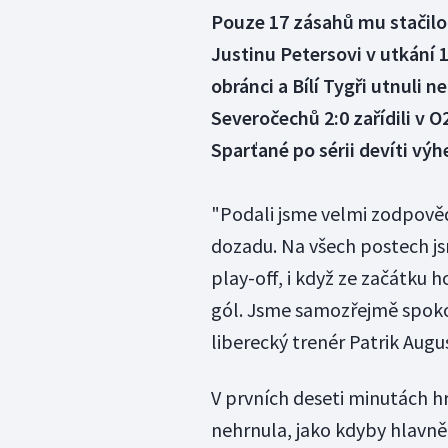
Pouze 17 zásahů mu stačilo
Justinu Petersovi v utkání 
obránci a Bílí Tygři utnuli n
Severočechů 2:0 zařídili v 
Sparťané po sérii devíti výh
"Podali jsme velmi zodpově
dozadu. Na všech postech jsm
play-off, i když ze začátku
gól. Jsme samozřejmě spokoj
liberecký trenér Patrik Augu
V prvních deseti minutách h
nehrnula, jako kdyby hlavn