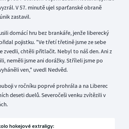
zrál. V 57. minutě ujel sparťanské obraně
nik zastavil.
ili domácí hru bez brankáře, jenže liberecký
řidal pojistku. "Ve třetí třetině jsme ze sebe
 zvedli, chtěli přitlačit. Nebyl to náš den. Ani z
i, neměli jsme ani dorážky. Stříleli jsme po
vyháněli ven," uvedl Nedvěd.
boji v ročníku poprvé prohrála a na Liberec
ch deseti duelů. Severočeši venku zvítězili v
ách.
kolo hokejové extraligy: