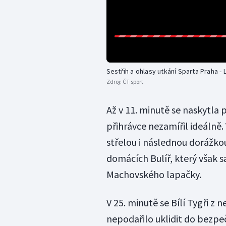
Sestřih a ohlasy utkání Sparta Praha - 
Zdroj:
ČT sport
Až v 11. minutě se naskytla 
přihrávce nezamířil ideálně.
střelou i následnou dorážkou
domácích Bulíř, který však 
Machovského lapačky.
V 25. minutě se Bílí Tygři z
nepodařilo uklidit do bezpeč