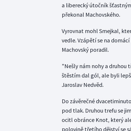
a liberecký útočník šťastn
překonal Machovského.
Vyrovnat mohl Smejkal, kter
vedle. Vzápětí se na domácí 
Machovský poradil.
"Nešly nám nohy a druhou tř
štěstím dal gól, ale byli lep
Jaroslav Nedvěd.
Do závěrečné dvacetiminutovk
pod tlak. Druhou trefu se jim
ocitl obránce Knot, který ale
polovině třetího dějství se 