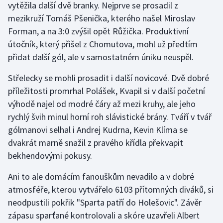
vytěžila další dvě branky. Nejprve se prosadil z
mezikruží Tomáš Pšenička, kterého našel Miroslav
Forman, a na 3:0 zvýšil opět Růžička. Produktivní
útočník, který přišel z Chomutova, mohl už předtím
přidat další gól, ale v samostatném úniku neuspěl.
Střelecky se mohli prosadit i další novicové. Dvě dobré
příležitosti promrhal Polášek, Kvapil si v další početní
výhodě najel od modré čáry až mezi kruhy, ale jeho
rychlý švih minul horní roh slávistické brány. Tváří v tvář
gólmanovi selhal i Andrej Kudrna, Kevin Klíma se
dvakrát marně snažil z pravého křídla překvapit
bekhendovými pokusy.
Ani to ale domácím fanouškům nevadilo a v dobré
atmosféře, kterou vytvářelo 6103 přítomných diváků, si
neodpustili pokřik "Sparta patří do Holešovic". Závěr
zápasu sparťané kontrolovali a skóre uzavřeli Albert