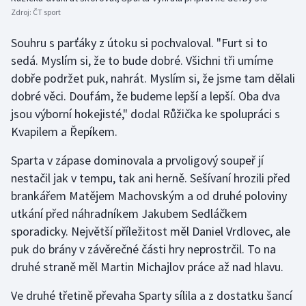
Stolní tenis
Zdroj:
ČT sport
Souhru s parťáky z útoku si pochvaloval. "Furt si to
Triatlon
sedá. Myslím si, že to bude dobré. Všichni tři umíme
Veslování
dobře podržet puk, nahrát. Myslím si, že jsme tam dělali
dobré věci. Doufám, že budeme lepší a lepší. Oba dva
Vodní slalom
jsou výborní hokejisté," dodal Růžička ke spolupráci s
Kvapilem a Řepíkem.
Volejbal
Sparta v zápase dominovala a prvoligový soupeř jí
Ostatní
nestačil jak v tempu, tak ani herně. Sešívaní hrozili před
brankářem Matějem Machovským a od druhé poloviny
utkání před náhradníkem Jakubem Sedláčkem
sporadicky. Největší příležitost měl Daniel Vrdlovec, ale
puk do brány v závěrečné části hry neprostrčil. To na
druhé straně měl Martin Michajlov práce až nad hlavu.
Ve druhé třetině převaha Sparty sílila a z dostatku šancí