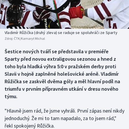
Baseball a softbal
Soutěže
Basketbal
Historické návraty
Biatlon
Aplikace ČT sport
Vladimír Růžička (druhý zleva) se raduje se spoluhráči ze Sparty
Zdroj:
ČTK/Kamaryt Michal
Boby a skeleton
AZ kvíz
Šestice nových tváří se představila v premiéře
Sparty před novou extraligovou sezonou a hned z
Box
toho byla hladká výhra 5:0 v pražském derby proti
Curling
Slavii v hojně zaplněné holešovické aréně. Vladimír
Růžička se zaskvěl dvěma góly a měl hlavní podíl na
Dostihy
triumfu v prvním přípravném utkání v dresu nového
týmu.
Florbal
"Hlavně jsem rád, že jsme vyhráli. První zápas není nikdy
Futsal
jednoduchý. Že mi to tam napadalo, za to jsem rád,"
řekl spokojený Růžička.
Golf