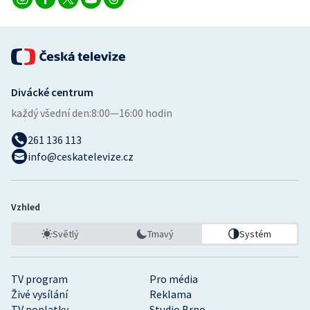
Divácké centrum
každý všední den:
8:00—16:00 hodin
261 136 113
info@ceskatelevize.cz
Vzhled
Světlý
Tmavý
Systém
TV program
Pro média
Živé vysílání
Reklama
TV poplatky
Studio Brno