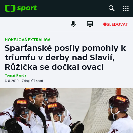
POPULÁRNÍ
SLEDOVAT
Fotbal
HOKEJOVÁ EXTRALIGA
Sparťanské posily pomohly k
Hokej
triumfu v derby nad Slavií,
Růžička se dočkal ovací
Tenis
Tomáš Řanda
Atletika
6. 8. 2019
|
Zdroj:
ČT sport
Cyklistika
DALŠÍ SPORTY
Americký fotbal
NEPŘEHLÉDNĚTE