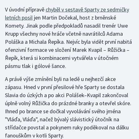
V úvodní přípravě
chyběl v sestavě Sparty ze sedmičky
Gymnastika
letních posil
jen Martin Dočekal, host z brněnské
Komety. Jinak podle předpokladů nasadil trenér Uwe
Házená
Krupp všechny nové hráče včetně navrátilců Adama
Poláška a Michala Řepíka. Nejvíc byla vidět první nabitá
Jezdectví
ofenzivní formace ve složení Marek Kvapil – Růžička –
Řepík, která si kombinacemi vytvářela v útočném
Judo
pásmu tlak i gólové šance.
Krasobruslení
A právě výše zmínění byli na ledě u nejhezčí akce
zápasu. Hned v první přesilové hře Sparty se dostala
Lezení
Slavia do úzkých a po akci Polášek–Kvapil zakončoval
úplně volný Růžička do prázdné branky a otevřel skóre.
Lyže a snowboard
Ihned po brance se dočkal vyvolávání svého jména
Moderní pětiboj
"Vláďa, Vláďa", načež bývalý slávistický útočník na
střídačce povstal a pokynem ruky poděkoval na dálku
Motorsport
fanouškům v kotli Sparty.