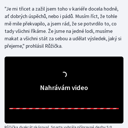
"Je mi třicet a zažil jsem toho v kariéře docela hodně,
Olympijské hry
ať dobrých úspěchů, nebo i pádů. Musím říct, že tohle
Parasport
mě mile překvapilo, a jsem rád, že se potvrdilo to, co
tady všichni říkáme. Že jsme na jedné lodi, musíme
Plavání
makat a všichni stát za sebou a udělat výsledek, jaký si
přejeme," prohlásil Růžička.
Plážový volejbal
Ragby
Rychlobruslení
Nahrávám video
Rychlostní kanoistika
Short track
Sportovní střelba
Růžička dvakrát skóroval, Sparta vyhrála přípravné derby 5:0