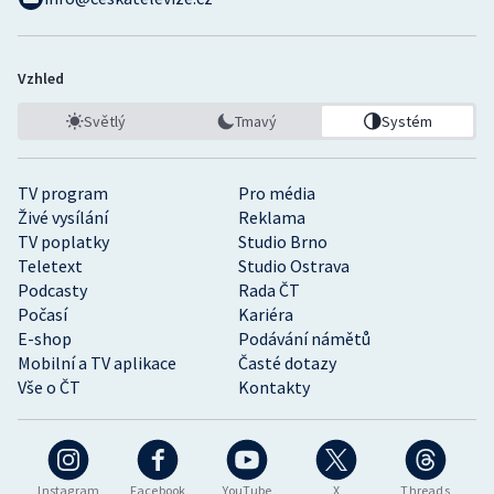
Vzhled
Světlý
Tmavý
Systém
TV program
Pro média
Živé vysílání
Reklama
TV poplatky
Studio Brno
Teletext
Studio Ostrava
Podcasty
Rada ČT
Počasí
Kariéra
E-shop
Podávání námětů
Mobilní a TV aplikace
Časté dotazy
Vše o ČT
Kontakty
Instagram
Facebook
YouTube
X
Threads