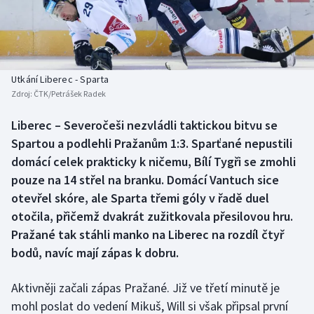
Baseball a softbal
Soutěže
Basketbal
Historické návraty
Biatlon
Aplikace ČT sport
Utkání Liberec - Sparta
Zdroj:
ČTK/Petrášek Radek
Boby a skeleton
AZ kvíz
Liberec – Severočeši nezvládli taktickou bitvu se
Spartou a podlehli Pražanům 1:3. Sparťané nepustili
Box
domácí celek prakticky k ničemu, Bílí Tygři se zmohli
Curling
pouze na 14 střel na branku. Domácí Vantuch sice
otevřel skóre, ale Sparta třemi góly v řadě duel
Dostihy
otočila, přičemž dvakrát zužitkovala přesilovou hru.
Pražané tak stáhli manko na Liberec na rozdíl čtyř
Florbal
bodů, navíc mají zápas k dobru.
Futsal
Aktivněji začali zápas Pražané. Již ve třetí minutě je
mohl poslat do vedení Mikuš, Will si však připsal první
Golf