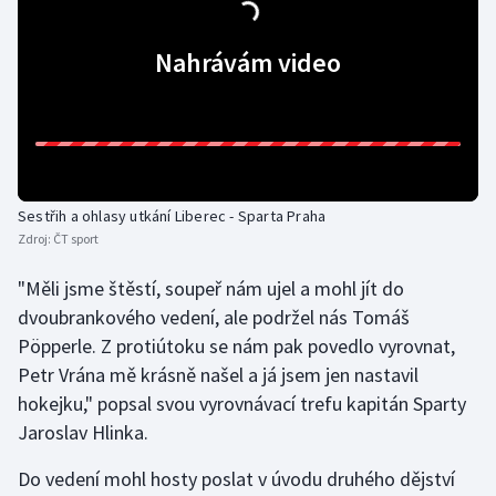
Olympijské hry
Nahrávám video
Parasport
Plavání
Plážový volejbal
Sestřih a ohlasy utkání Liberec - Sparta Praha
Zdroj:
ČT sport
Ragby
"Měli jsme štěstí, soupeř nám ujel a mohl jít do
Rychlobruslení
dvoubrankového vedení, ale podržel nás Tomáš
Pöpperle. Z protiútoku se nám pak povedlo vyrovnat,
Rychlostní kanoistika
Petr Vrána mě krásně našel a já jsem jen nastavil
hokejku," popsal svou vyrovnávací trefu kapitán Sparty
Short track
Jaroslav Hlinka.
Sportovní střelba
Do vedení mohl hosty poslat v úvodu druhého dějství