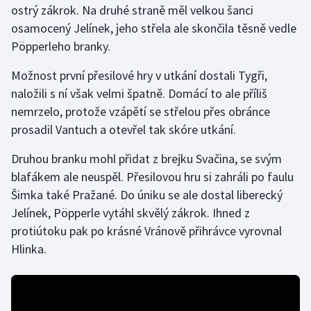
ostrý zákrok. Na druhé straně měl velkou šanci
osamocený Jelínek, jeho střela ale skončila těsně vedle
Gymnastika
Pöpperleho branky.
Házená
Možnost první přesilové hry v utkání dostali Tygři,
naložili s ní však velmi špatně. Domácí to ale příliš
Jezdectví
nemrzelo, protože vzápětí se střelou přes obránce
prosadil Vantuch a otevřel tak skóre utkání.
Judo
Druhou branku mohl přidat z brejku Svačina, se svým
Krasobruslení
blafákem ale neuspěl. Přesilovou hru si zahráli po faulu
Šimka také Pražané. Do úniku se ale dostal liberecký
Lezení
Jelínek, Pöpperle vytáhl skvělý zákrok. Ihned z
protiútoku pak po krásné Vránově přihrávce vyrovnal
Lyže a snowboard
Hlinka.
Moderní pětiboj
Motorsport