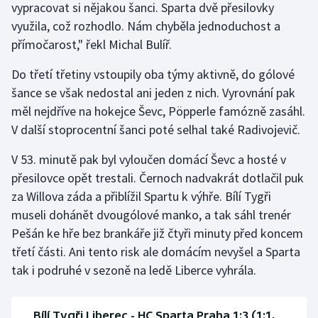
vypracovat si nějakou šanci. Sparta dvě přesilovky
využila, což rozhodlo. Nám chyběla jednoduchost a
přímočarost," řekl Michal Bulíř.
Do třetí třetiny vstoupily oba týmy aktivně, do gólové
šance se však nedostal ani jeden z nich. Vyrovnání pak
měl nejdříve na hokejce Ševc, Pöpperle famózně zasáhl.
V další stoprocentní šanci poté selhal také Radivojevič.
V 53. minutě pak byl vyloučen domácí Ševc a hosté v
přesilovce opět trestali. Černoch nadvakrát dotlačil puk
za Willova záda a přiblížil Spartu k výhře. Bílí Tygři
museli dohánět dvougólové manko, a tak sáhl trenér
Pešán ke hře bez brankáře již čtyři minuty před koncem
třetí části. Ani tento risk ale domácím nevyšel a Sparta
tak i podruhé v sezoně na ledě Liberce vyhrála.
Bílí Tygři Liberec - HC Sparta Praha 1:3 (1:1,