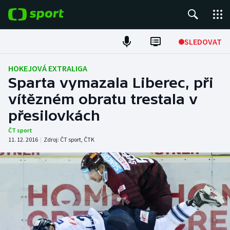
POPULÁRNÍ
SLEDOVAT
Fotbal
HOKEJOVÁ EXTRALIGA
Sparta vymazala Liberec, při
Hokej
vítězném obratu trestala v
přesilovkách
Tenis
ČT sport
Atletika
11. 12. 2016
|
Zdroj:
ČT sport
,
ČTK
Cyklistika
DALŠÍ SPORTY
Americký fotbal
NEPŘEHLÉDNĚTE