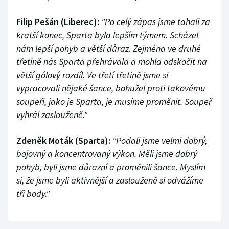
Filip Pešán (Liberec):
"Po celý zápas jsme tahali za
kratší konec, Sparta byla lepším týmem. Scházel
nám lepší pohyb a větší důraz. Zejména ve druhé
třetině nás Sparta přehrávala a mohla odskočit na
větší gólový rozdíl. Ve třetí třetině jsme si
vypracovali nějaké šance, bohužel proti takovému
soupeři, jako je Sparta, je musíme proměnit. Soupeř
vyhrál zaslouženě."
Zdeněk Moták (Sparta):
"Podali jsme velmi dobrý,
bojovný a koncentrovaný výkon. Měli jsme dobrý
pohyb, byli jsme důrazní a proměnili šance. Myslím
si, že jsme byli aktivnější a zaslouženě si odvážíme
tři body."