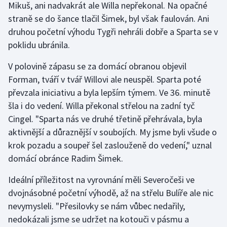
Mikuš, ani nadvakrát ale Willa nepřekonal. Na opačné
Stolní tenis
straně se do šance tlačil Šimek, byl však faulován. Ani
druhou početní výhodu Tygři nehráli dobře a Sparta se v
Triatlon
poklidu ubránila.
Veslování
V polovině zápasu se za domácí obranou objevil
Forman, tváří v tvář Willovi ale neuspěl. Sparta poté
Vodní slalom
převzala iniciativu a byla lepším týmem. Ve 36. minutě
Volejbal
šla i do vedení. Willa překonal střelou na zadní tyč
Cingel. "Sparta nás ve druhé třetině přehrávala, byla
Ostatní
aktivnější a důraznější v soubojích. My jsme byli všude o
krok pozadu a soupeř šel zaslouženě do vedení," uznal
domácí obránce Radim Šimek.
Ideální příležitost na vyrovnání měli Severočeši ve
dvojnásobné početní výhodě, až na střelu Bulíře ale nic
nevymysleli. "Přesilovky se nám vůbec nedařily,
nedokázali jsme se udržet na kotouči v pásmu a