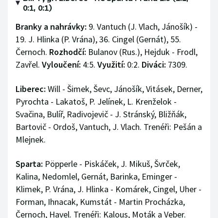
0:1, 0:1)
Branky a nahrávky:
9. Vantuch (J. Vlach, Jánošík) -
19. J. Hlinka (P. Vrána), 36. Cingel (Gernát), 55.
Černoch.
Rozhodčí:
Bulanov (Rus.), Hejduk - Frodl,
Zavřel.
Vyloučení:
4:5.
Využití:
0:2.
Diváci:
7309.
Liberec:
Will - Šimek, Ševc, Jánošík, Vitásek, Derner,
Pyrochta - Lakatoš, P. Jelínek, L. Krenželok -
Svačina, Bulíř, Radivojevič - J. Stránský, Bližňák,
Bartovič - Ordoš, Vantuch, J. Vlach. Trenéři: Pešán a
Mlejnek.
Sparta:
Pöpperle - Piskáček, J. Mikuš, Švrček,
Kalina, Nedomlel, Gernát, Barinka, Eminger -
Klimek, P. Vrána, J. Hlinka - Komárek, Cingel, Uher -
Forman, Ihnacak, Kumstát - Martin Procházka,
Černoch, Havel. Trenéři: Kalous, Moták a Veber.