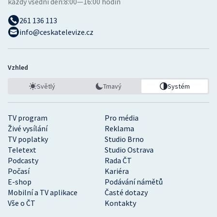
každý všední den:
8:00—16:00 hodin
261 136 113
info@ceskatelevize.cz
Vzhled
Světlý
Tmavý
Systém
TV program
Pro média
Živé vysílání
Reklama
TV poplatky
Studio Brno
Teletext
Studio Ostrava
Podcasty
Rada ČT
Počasí
Kariéra
E-shop
Podávání námětů
Mobilní a TV aplikace
Časté dotazy
Vše o ČT
Kontakty