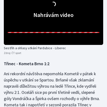
Stolní tenis
Nahrávám video
Triatlon
Veslování
Vodní slalom
Sestřih a ohlasy utkání Pardubice - Liberec
Volejbal
Zdroj:
ČT sport
Ostatní
Třinec - Kometa Brno 1:2
Ani rekordní návštěva nepomohla Kometě v pátek k
úspěchu v utkání se Spartou. Brňané však zklamání
napravili důležitou výhrou na ledě Třince, kde vydřeli
výhru 2:1. Oceláři sice po první třetině vedli, slepené
góly Vondráčka a Špirka ovšem rozhodly o výhře Brna.
Kometa tak i napotřetí v sezoně porazila Třinec v