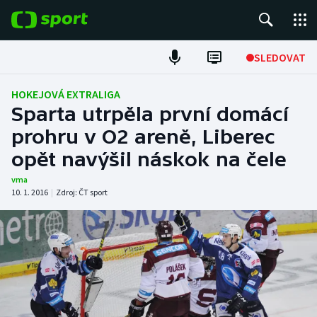
POPULÁRNÍ
SLEDOVAT
Fotbal
HOKEJOVÁ EXTRALIGA
Sparta utrpěla první domácí
Hokej
prohru v O2 areně, Liberec
opět navýšil náskok na čele
Tenis
vma
Atletika
10. 1. 2016
|
Zdroj:
ČT sport
Cyklistika
DALŠÍ SPORTY
Americký fotbal
NEPŘEHLÉDNĚTE