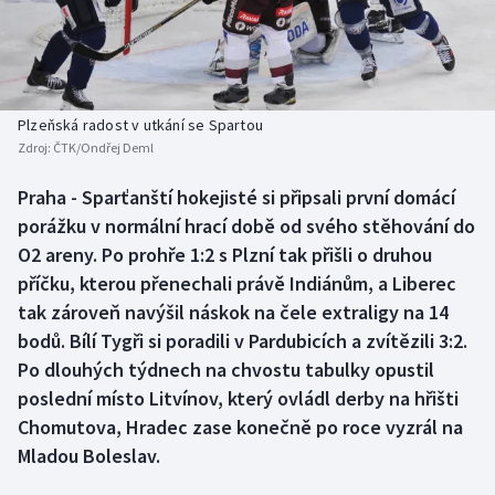
Baseball a softbal
Soutěže
Basketbal
Historické návraty
Biatlon
Aplikace ČT sport
Plzeňská radost v utkání se Spartou
Zdroj:
ČTK/Ondřej Deml
Boby a skeleton
AZ kvíz
Praha - Sparťanští hokejisté si připsali první domácí
porážku v normální hrací době od svého stěhování do
Box
O2 areny. Po prohře 1:2 s Plzní tak přišli o druhou
Curling
příčku, kterou přenechali právě Indiánům, a Liberec
tak zároveň navýšil náskok na čele extraligy na 14
Dostihy
bodů. Bílí Tygři si poradili v Pardubicích a zvítězili 3:2.
Po dlouhých týdnech na chvostu tabulky opustil
Florbal
poslední místo Litvínov, který ovládl derby na hřišti
Chomutova, Hradec zase konečně po roce vyzrál na
Futsal
Mladou Boleslav.
Golf