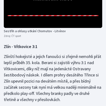
Sestřih a ohlasy utkání Chomutov - Litvínov
Zdroj:
ČT sport
Zlín - Vítkovice 3:1
Zlínští hokejisté a jejich fanoušci si zřejmě nemohli přát
lepší průběh 35. kola. Berani si zajistili výhru 3:1 nad
Vítkovicemi, díky níž mají na jedenácté Ostravany
šestibodový náskok. I dílem prohry desátého Třince si
Zlín upevnil pozici na devátém místě, a přes bídný
začátek sezony tak nyní má velkou naději minimálně na
předkolo play-off. Všechny branky padly ve druhé
třetině a všechny v přesilovkách.