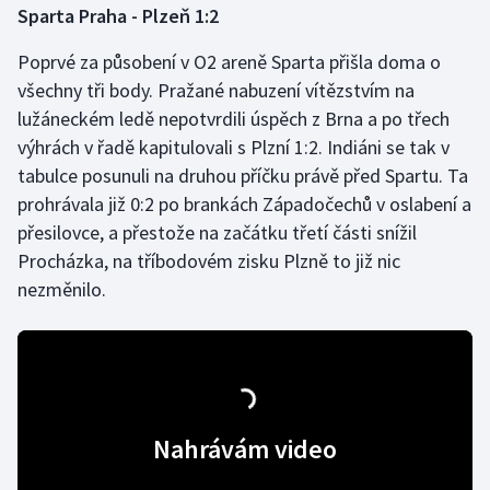
Sparta Praha - Plzeň 1:2
Gymnastika
Poprvé za působení v O2 areně Sparta přišla doma o
všechny tři body. Pražané nabuzení vítězstvím na
Házená
lužáneckém ledě nepotvrdili úspěch z Brna a po třech
výhrách v řadě kapitulovali s Plzní 1:2. Indiáni se tak v
Jezdectví
tabulce posunuli na druhou příčku právě před Spartu. Ta
prohrávala již 0:2 po brankách Západočechů v oslabení a
Judo
přesilovce, a přestože na začátku třetí části snížil
Procházka, na tříbodovém zisku Plzně to již nic
Krasobruslení
nezměnilo.
Lezení
Lyže a snowboard
Moderní pětiboj
Nahrávám video
Motorsport