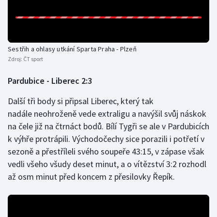
Olympijské hry
Parasport
Sestřih a ohlasy utkání Sparta Praha - Plzeň
Zdroj:
ČT sport
Plavání
Pardubice - Liberec 2:3
Plážový volejbal
Další tři body si připsal Liberec, který tak
Ragby
nadále neohroženě vede extraligu a navýšil svůj náskok
na čele již na čtrnáct bodů. Bílí Tygři se ale v Pardubicích
Rychlobruslení
k výhře protrápili. Východočechy sice porazili i potřetí v
sezoně a přestříleli svého soupeře 43:15, v zápase však
Rychlostní kanoistika
vedli všeho všudy deset minut, a o vítězství 3:2 rozhodl
až osm minut před koncem z přesilovky Řepík.
Short track
Sportovní střelba