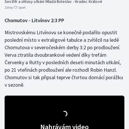
Sestřih a ohlasy utkání Mladá Boleslav - Hradec Králové
Zdroj:
ČT sport
Chomutov - Litvínov 2:3 PP
Mistrovskému Litvínovu se konečně podařilo opustit
poslední místo v extraligové tabulce a zvítězil na ledě
Chomutova v severočeském derby 3:2 po prodloužení.
Verva ztratila dvoubrankové vedení díky trefám
Červenky a Rutty v posledních deseti minutách utkání,
po 21 vteřinách prodloužení ale rozhodl Robin Hanzl.
Chomutov si tak připsal teprve čtvrtou domácí porážku
v sezoně.
Nahrávám video