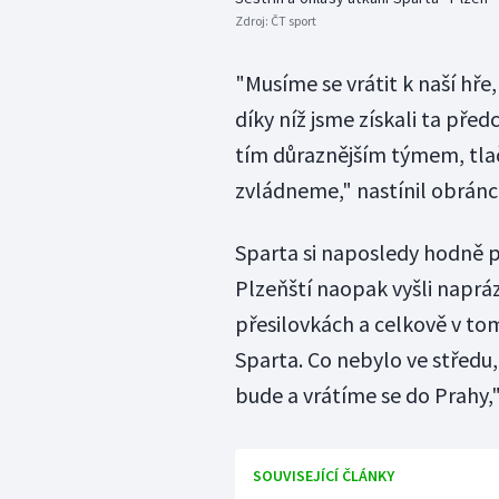
Zdroj:
ČT sport
"Musíme se vrátit k naší hře
díky níž jsme získali ta pře
tím důraznějším týmem, tlači
zvládneme," nastínil obránc
Sparta si naposledy hodně po
Plzeňští naopak vyšli naprá
přesilovkách a celkově v to
Sparta. Co nebylo ve středu,
bude a vrátíme se do Prahy,
SOUVISEJÍCÍ ČLÁNKY