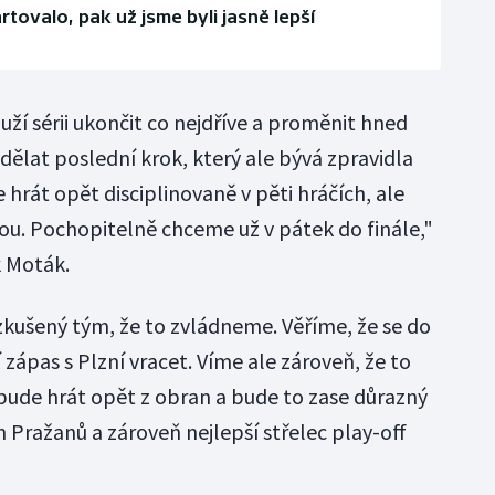
rtovalo, pak už jsme byli jasně lepší
uží sérii ukončit co nejdříve a proměnit hned
ělat poslední krok, který ale bývá zpravidla
hrát opět disciplinovaně v pěti hráčích, ale
tou. Pochopitelně chceme už v pátek do finále,"
k Moták.
kušený tým, že to zvládneme. Věříme, že se do
ápas s Plzní vracet. Víme ale zároveň, že to
 bude hrát opět z obran a bude to zase důrazný
 Pražanů a zároveň nejlepší střelec play-off