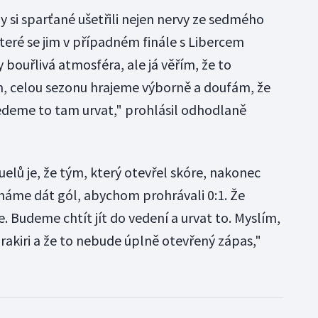
by si sparťané ušetřili nejen nervy ze sedmého
 které se jim v případném finále s Libercem
 bouřlivá atmosféra, ale já věřím, že to
, celou sezonu hrajeme výborně a doufám, že
edeme to tam urvat," prohlásil odhodlaně
uelů je, že tým, který otevřel skóre, nakonec
cháme dát gól, abychom prohrávali 0:1. Že
e. Budeme chtít jít do vedení a urvat to. Myslím,
rakiri a že to nebude úplně otevřený zápas,"