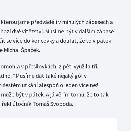
, kterou jsme předváděli v minulých zápasech a
dchozí dvě vítězství. Musíme být v dalším zápase
t se více do koncovky a doufat, že to v pátek
e Michal Špaček.
mohla v přesilovkách, z pěti využila tři.
zdno. "Musíme dát také nějaký gól v
m šestém utkání alespoň o jeden více než
 může být v pátek. A já věřím tomu, že to tak
" řekl útočník Tomáš Svoboda.