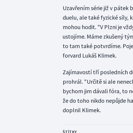
Uzavřením série již v pátek 
duelu, ale také fyzické síly,
mohou hodit. "V Plzni je vždy
ustojíme. Máme zkušený tým
to tam také potvrdíme. Poj
forvard Lukáš Klimek.
Zajímavostí tří posledních d
prohrál. "Určitě si ale nene
bychom jim dávali fóra, to n
že do toho nikdo nepůjde ha
doplnil Klimek.
ŠTÍTKY