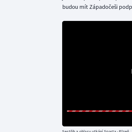
budou mít Západočeši podp
Sestřih a ohlasy utkání Sparta - Plzeň