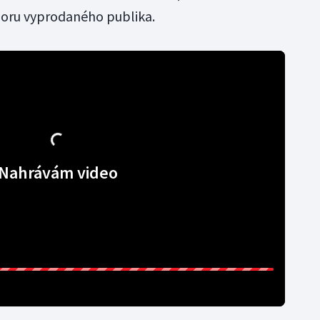
oru vyprodaného publika.
Nahrávám video