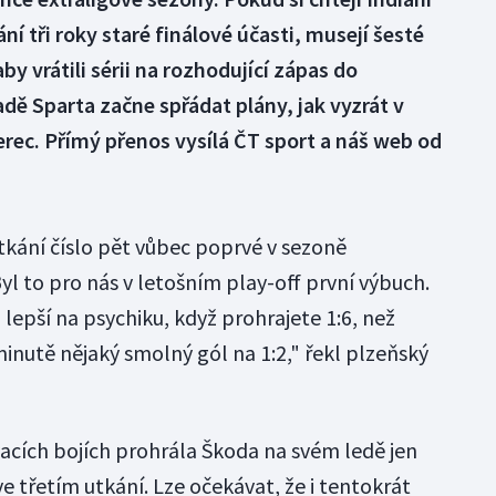
í tři roky staré finálové účasti, musejí šesté
by vrátili sérii na rozhodující zápas do
ě Sparta začne spřádat plány, jak vyzrát v
berec. Přímý přenos vysílá ČT sport a náš web od
tkání číslo pět vůbec poprvé v sezoně
l to pro nás v letošním play-off první výbuch.
to lepší na psychiku, když prohrajete 1:6, než
inutě nějaký smolný gól na 1:2," řekl plzeňský
vacích bojích prohrála Škoda na svém ledě jen
ve třetím utkání. Lze očekávat, že i tentokrát