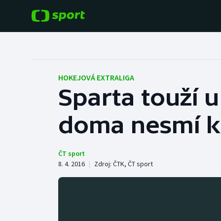
POPULÁRNÍ
DALŠÍ SPORTY
Fotbal
Americký fotbal
HOKEJOVÁ EXTRALIGA
Sparta touží u
Hokej
Baseball a softbal
doma nesmí k
Tenis
Basketbal
Atletika
Biatlon
ČT sport
8. 4. 2016
|
Zdroj:
ČTK
,
ČT sport
Cyklistika
Boby a skeleton
Box