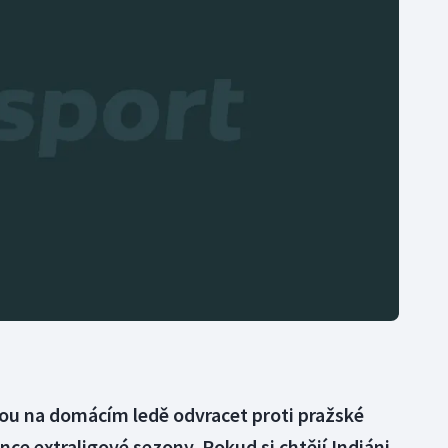
Moderní pětiboj
Triatlon
Motorsport
Veslování
Olympijské hry
Vodní slalom
Parasport
Volejbal
Plavání
Ostatní
Plážový volejbal
dou na domácím ledě odvracet proti pražské
ce extraligové sezony. Pokud si chtějí Indiáni