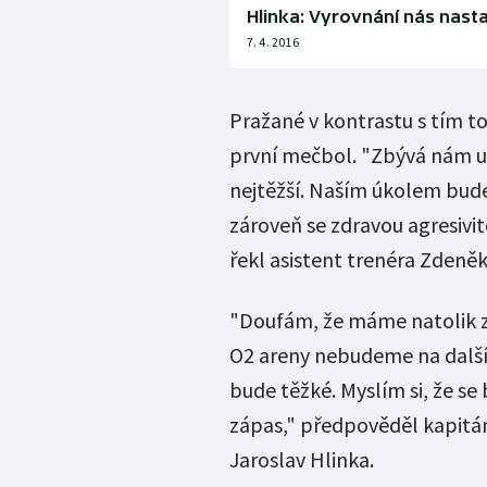
Hlinka: Vyrovnání nás nasta
7. 4. 2016
Pražané v kontrastu s tím to
první mečbol. "Zbývá nám ud
nejtěžší. Naším úkolem bude 
zároveň se zdravou agresivi
řekl asistent trenéra Zdeně
"Doufám, že máme natolik z
O2 areny nebudeme na další z
bude těžké. Myslím si, že se
zápas," předpověděl kapitán
Jaroslav Hlinka.