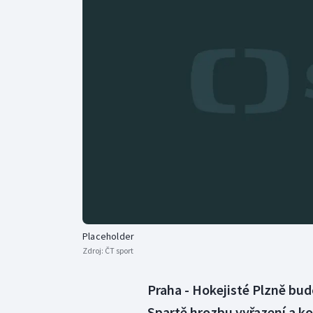
Curling
Dostihy
Florbal
Futsal
Golf
Gymnastika
Placeholder
Zdroj:
ČT sport
Praha - Hokejisté Plzně bu
Spartě hrozbu vyřazení a kon