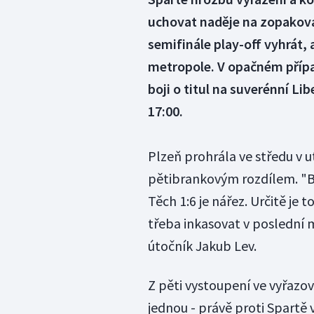
uchovat naděje na zopakován
semifinále play-off vyhrát, a
metropole. V opačném případ
boji o titul na suverénní Li
17:00.
Plzeň prohrála ve středu v u
pětibrankovým rozdílem. "By
Těch 1:6 je nářez. Určitě je 
třeba inkasovat v poslední m
útočník Jakub Lev.
Z pěti vystoupení ve vyřazo
jednou - právě proti Spartě 