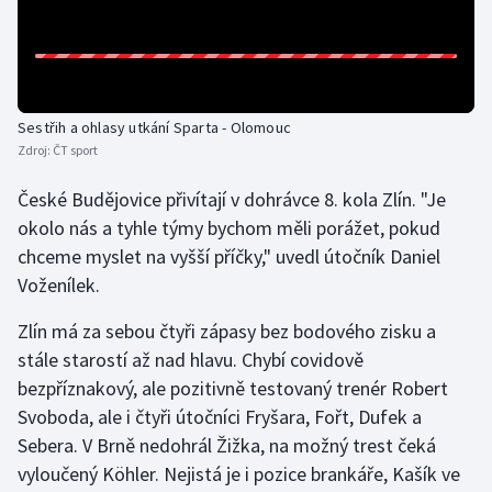
Sestřih a ohlasy utkání Sparta - Olomouc
Zdroj:
ČT sport
České Budějovice přivítají v dohrávce 8. kola Zlín. "Je
okolo nás a tyhle týmy bychom měli porážet, pokud
chceme myslet na vyšší příčky," uvedl útočník Daniel
Voženílek.
Zlín má za sebou čtyři zápasy bez bodového zisku a
stále starostí až nad hlavu. Chybí covidově
bezpříznakový, ale pozitivně testovaný trenér Robert
Svoboda, ale i čtyři útočníci Fryšara, Fořt, Dufek a
Sebera. V Brně nedohrál Žižka, na možný trest čeká
vyloučený Köhler. Nejistá je i pozice brankáře, Kašík ve