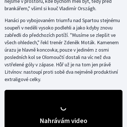
nejsme v prostoru, kde bychom měli být, tedy před
brankářem," všiml si kouč Vladimír Országh.
Hanáci po vybojovaném triumfu nad Spartou stejnému
soupeři v neděli vysoko podlehli a jako kdyby znovu
zabředli do předchozích potíží. "Musíme se zlepšit ve
všech ohledech," řekl trenér Zdeněk Moták. Kamenem
úrazu je hlavně koncovka; pouze v jediném z osmi
posledních kol se Olomoučtí dostali na víc než dva
vstřelené góly v zápase. Hůř už je na tom jen právě
Litvínov: nastoupí proti sobě dva nejméně produktivní
extraligové celky.
Nahrávám video