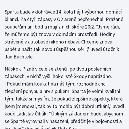
Sparta bude v dohrávce 14. kola hájit výbornou domácí
Gymnastika
bilanci. Za čtyři zápasy v O2 areně nepřenechali Pražané
soupeřům ani bod a mají z nich skóre 20:2. "Jsme rádi,
Házená
že můžeme být znovu v domácím prostředí. Hodiny
Jezdectví
strávené v autobuse nikoho nebaví. Chceme znovu
uspět a načít tak novou úspěšnou sérii," uvedl útočník
Judo
Jan Buchtele.
Náskok Plzně v čele se ztenčil po dvou posledních
Krasobruslení
zápasech, v nichž vyšli hokejisté Škody naprázdno.
Lezení
"Pokud mám koukat na náš tým, rozhodně chci
zlepšení pohybu a hry s pukem. Sparta je velmi kvalitní
Lyže a snowboard
tým, takže si myslím, že pokud zlepšíme aspekty, které
jsem jmenoval, tak by to mohlo být dobré utkání," uvedl
Moderní pětiboj
kouč Ladislav Čihák. "Úplným základem bude, abychom
se Spartě vyrovnali v nasazení, předčit je v bojovnosti a
Motorsport
bruslení," doplnil útočník Petr Straka.