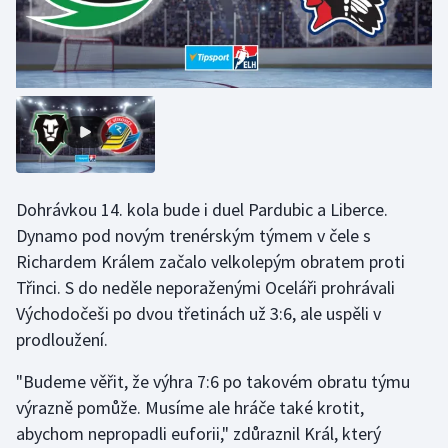
Dohrávkou 14. kola bude i duel Pardubic a Liberce.
Dynamo pod novým trenérským týmem v čele s
Richardem Králem začalo velkolepým obratem proti
Třinci. S do neděle neporaženými Oceláři prohrávali
Východočeši po dvou třetinách už 3:6, ale uspěli v
prodloužení.
"Budeme věřit, že výhra 7:6 po takovém obratu týmu
výrazně pomůže. Musíme ale hráče také krotit,
abychom nepropadli euforii," zdůraznil Král, který