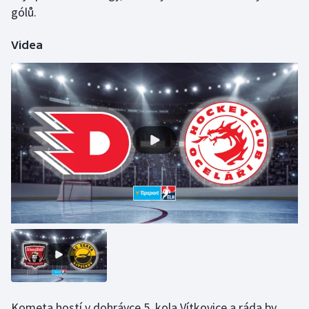
gólů.
Videa
Kometa hostí v dohrávce 5. kola Vítkovice a ráda by