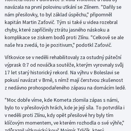
navázala na první polovinu utkání se Zlínem. "Dařily se
nám přesilovky, to byl základ úspěchu," připomněl
kapitán Martin Zaťovič. Tým si také u videa rozebral
chyby, které zapříčinily ztrátu jasného náskoku a
komplikace se ziskem bodů proti Zlínu. "Celkově se ale
naše hra zvedá, to je pozitivum," podotkl Zaťovič.
Vítkovice se v neděli rehabilitovaly za ostudný páteční
výprask 0:7 od nováčka soutěže, kterým vyrovnaly svůj
17 let starý historický rekord. Na výhru v Boleslavi se
pokusí navázat v Brně, s nímž mají čerstvou zkušenost
z nedávno prohospodařeného zápasu na domácím ledě.
"Moc dobře víme, kde Kometa zlomila zápas s námi,
bylo to v přesilových hrách, kde je její síla. To potvrdila i
v neděli proti Zlínu, kdy opět přesilové hry byly tím
klíčovým momentem, ve kterém rozhodla o své výhře,"
zdůraznil vítkovický kouč Mojmír Trličík, který