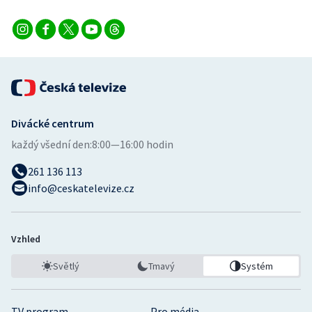
Divácké centrum
každý všední den:
8:00—16:00 hodin
261 136 113
info@ceskatelevize.cz
Vzhled
Světlý
Tmavý
Systém
TV program
Pro média