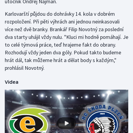
útočník Ondřej Najman.
Stolní tenis
Karlovarští půjdou do dohrávky 14. kola v dobrém
Triatlon
rozpoložení. Při pěti výhrách ani jednou neinkasovali
více než dvě branky. Brankář Filip Novotný za poslední
Veslování
dva starty uhájil vždy nulu. "Kluci mi hodně pomáhají. Je
to celé týmová práce, teď hrajeme fakt do obrany.
Vodní slalom
Rozhodují vždy jeden dva góly. Pokud takto budeme
hrát dál, tak můžeme hrát a dělat body s každým,"
Volejbal
prohlásil Novotný.
Ostatní
Videa