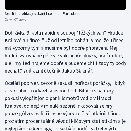
Sestřih a ohlasy utkání Liberec - Pardubice
Zdroj:
ČT sport
Dohrávka 9. kola nabídne souboj "těžkých vah" Hradce
Králové a Třince. "Už od letního poháru víme, že Třinec
má výborný tým a musíme být dobře připravení. Mají
hodně vyrovnané pětky, kvalitní přesilovky, hrají dobře,
ale i my teď hrajeme dobře a budeme chtít tady ty body
nechat," zdůraznil útočník Jakub Sklenář.
Oceláři poprvé v sezoně zakusili hořkost porážky, i když
z Pardubic si odvezli alespoň bod. Bilanci si v úterý
pokusí vylepšit jen o pár kilometrů vedle v Hradci
Králové, od nějž v minulé sezoně inkasovali ze hry
pouze gól a slavili tři jasné výhry ze čtyř utkání. Třinec
prozatím procentuálně vévodí klíčovým statistikám a je
nejlepším celkem ligy, co se týče bodů i vstřelených