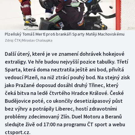
Baseball a softbal
Soutěže
Basketbal
Historické návraty
Biatlon
Aplikace ČT sport
Plzeňský Tomáš Mertl proti brankáři Sparty Matěji Machovskému
Zdroj:
ČTK/Miroslav Chaloupka
Boby a skeleton
AZ kvíz
Další úterý, které je ve znamení dohrávek hokejové
extraligy. Ve hře budou nejvyšší pozice tabulky. Třetí
Box
Sparta, která doma neztratila ještě ani bod, přivítá
Curling
vedoucí Plzeň, na niž ztrácí pouhý bod. Na stejný zisk
jako Pražané doposud dosáhl druhý Třinec, který
Dostihy
čeká bitva na ledě čtvrtého Hradce Králové. České
Budějovice poté, co ukončily desetizápasový půst
Florbal
bez výhry a potrápily Liberec, hostí zdravotními
problémy zdecimovaný Zlín. Duel Motoru a Beranů
Futsal
sledujte živě od 17:00 na programu ČT sport a webu
ctsport.cz.
Golf