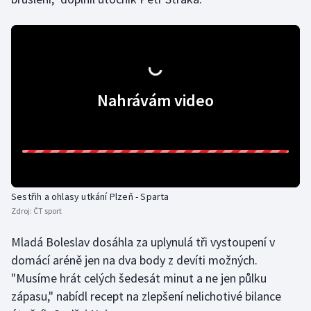
Olympijské hry
Parasport
Plavání
Nahrávám video
Plážový volejbal
Ragby
Rychlobruslení
Sestřih a ohlasy utkání Plzeň - Sparta
Zdroj:
ČT sport
Rychlostní kanoistika
Mladá Boleslav dosáhla za uplynulá tři vystoupení v
Short track
domácí aréně jen na dva body z devíti možných.
"Musíme hrát celých šedesát minut a ne jen půlku
Sportovní střelba
zápasu," nabídl recept na zlepšení nelichotivé bilance