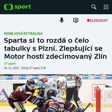
POPULÁRNÍ
SLEDOVAT
Fotbal
HOKEJOVÁ EXTRALIGA
Sparta si to rozdá o čelo
Hokej
tabulky s Plzní. Zlepšující se
Motor hostí zdecimovaný Zlín
Tenis
ČT sport
Atletika
24. 11. 2020
|
Zdroj:
ČT sport
,
ČTK
Cyklistika
DALŠÍ SPORTY
Americký fotbal
NEPŘEHLÉDNĚTE