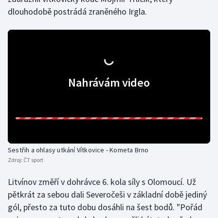
dlouhodobě postrádá zraněného Irgla.
Nahrávám video
Sestřih a ohlasy utkání Vítkovice - Kometa Brno
Zdroj:
ČT sport
Litvínov změří v dohrávce 6. kola síly s Olomoucí. Už
pětkrát za sebou dali Severočeši v základní době jediný
gól, přesto za tuto dobu dosáhli na šest bodů. "Pořád