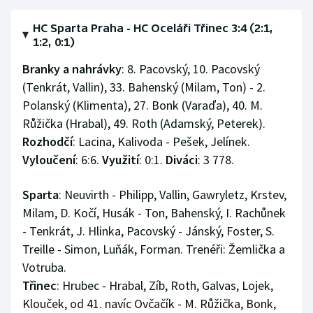
HC Sparta Praha - HC Oceláři Třinec 3:4 (2:1,
1:2, 0:1)
Branky a nahrávky
: 8. Pacovský, 10. Pacovský
(Tenkrát, Vallin), 33. Bahenský (Milam, Ton) - 2.
Polanský (Klimenta), 27. Bonk (Varaďa), 40. M.
Růžička (Hrabal), 49. Roth (Adamský, Peterek).
Rozhodčí
: Lacina, Kalivoda - Pešek, Jelínek.
Vyloučení
: 6:6.
Využití
: 0:1.
Diváci
: 3 778.
Sparta
: Neuvirth - Philipp, Vallin, Gawryletz, Krstev,
Milam, D. Kočí, Husák - Ton, Bahenský, I. Rachůnek
- Tenkrát, J. Hlinka, Pacovský - Jánský, Foster, S.
Treille - Simon, Luňák, Forman. Trenéři: Žemlička a
Votruba.
Třinec
: Hrubec - Hrabal, Zíb, Roth, Galvas, Lojek,
Klouček, od 41. navíc Ovčačík - M. Růžička, Bonk,