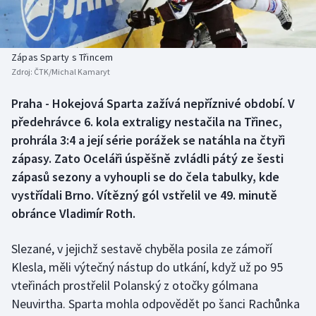
Baseball a softbal
Soutěže
Basketbal
Historické návraty
Zápas Sparty s Třincem
Zdroj:
ČTK/Michal Kamaryt
Biatlon
Aplikace ČT sport
Praha - Hokejová Sparta zažívá nepříznivé období. V
Boby a skeleton
AZ kvíz
předehrávce 6. kola extraligy nestačila na Třinec,
prohrála 3:4 a její série porážek se natáhla na čtyři
Box
zápasy. Zato Oceláři úspěšně zvládli pátý ze šesti
zápasů sezony a vyhoupli se do čela tabulky, kde
Curling
vystřídali Brno. Vítězný gól vstřelil ve 49. minutě
obránce Vladimír Roth.
Dostihy
Florbal
Slezané, v jejichž sestavě chyběla posila ze zámoří
Klesla, měli výtečný nástup do utkání, když už po 95
Futsal
vteřinách prostřelil Polanský z otočky gólmana
Neuvirtha. Sparta mohla odpovědět po šanci Rachůnka
Golf