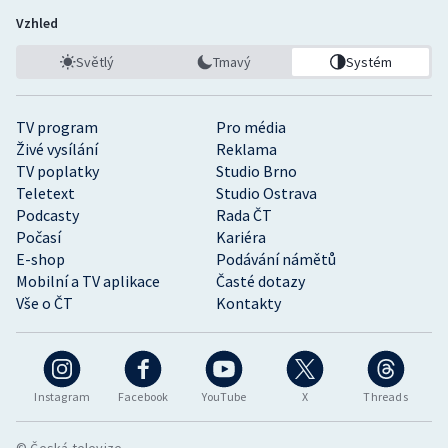
Vzhled
Světlý
Tmavý
Systém
TV program
Pro média
Živé vysílání
Reklama
TV poplatky
Studio Brno
Teletext
Studio Ostrava
Podcasty
Rada ČT
Počasí
Kariéra
E-shop
Podávání námětů
Mobilní a TV aplikace
Časté dotazy
Vše o ČT
Kontakty
Instagram
Facebook
YouTube
X
Threads