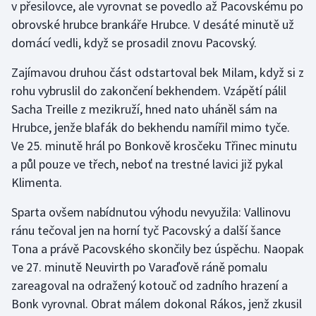
v přesilovce, ale vyrovnat se povedlo až Pacovskému po
obrovské hrubce brankáře Hrubce. V desáté minutě už
Gymnastika
domácí vedli, když se prosadil znovu Pacovský.
Házená
Zajímavou druhou část odstartoval bek Milam, když si z
rohu vybruslil do zakončení bekhendem. Vzápětí pálil
Jezdectví
Sacha Treille z mezikruží, hned nato uháněl sám na
Hrubce, jenže blafák do bekhendu namířil mimo tyče.
Judo
Ve 25. minutě hrál po Bonkově krosčeku Třinec minutu
a půl pouze ve třech, neboť na trestné lavici již pykal
Krasobruslení
Klimenta.
Lezení
Sparta ovšem nabídnutou výhodu nevyužila: Vallinovu
ránu tečoval jen na horní tyč Pacovský a další šance
Lyže a snowboard
Tona a právě Pacovského skončily bez úspěchu. Naopak
ve 27. minutě Neuvirth po Varaďově ráně pomalu
Moderní pětiboj
zareagoval na odražený kotouč od zadního hrazení a
Bonk vyrovnal. Obrat málem dokonal Rákos, jenž zkusil
Motorsport