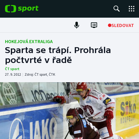
POPULÁRNÍ
SLEDOVAT
Fotbal
HOKEJOVÁ EXTRALIGA
Sparta se trápí. Prohrála
Hokej
počtvrté v řadě
Tenis
ČT sport
27. 9. 2012
|
Zdroj:
ČT sport
,
ČTK
Atletika
Cyklistika
DALŠÍ SPORTY
Americký fotbal
NEPŘEHLÉDNĚTE