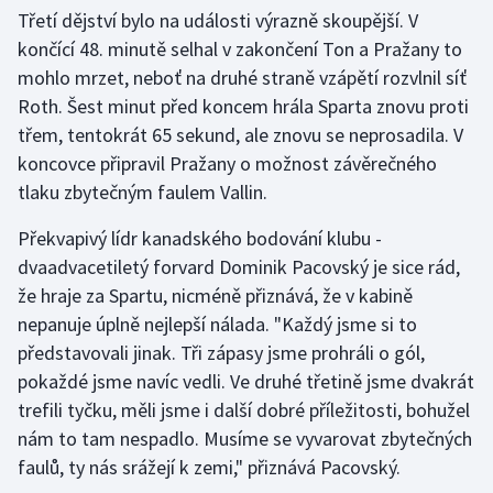
Stolní tenis
Třetí dějství bylo na události výrazně skoupější. V
končící 48. minutě selhal v zakončení Ton a Pražany to
Triatlon
mohlo mrzet, neboť na druhé straně vzápětí rozvlnil síť
Roth. Šest minut před koncem hrála Sparta znovu proti
Veslování
třem, tentokrát 65 sekund, ale znovu se neprosadila. V
koncovce připravil Pražany o možnost závěrečného
Vodní slalom
tlaku zbytečným faulem Vallin.
Volejbal
Překvapivý lídr kanadského bodování klubu -
dvaadvacetiletý forvard Dominik Pacovský je sice rád,
Ostatní
že hraje za Spartu, nicméně přiznává, že v kabině
nepanuje úplně nejlepší nálada. "Každý jsme si to
představovali jinak. Tři zápasy jsme prohráli o gól,
pokaždé jsme navíc vedli. Ve druhé třetině jsme dvakrát
trefili tyčku, měli jsme i další dobré příležitosti, bohužel
nám to tam nespadlo. Musíme se vyvarovat zbytečných
faulů, ty nás srážejí k zemi," přiznává Pacovský.