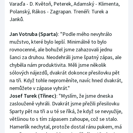
Varaďa - D. Květoň, Peterek, Adamský - Klimenta,
Polanský, Rákos - Zagrapan. Trenéři: Turek a
Janků.
Jan Votruba
(Sparta)
: "Podle mého nevyhrálo
mužstvo, které bylo lepší. Minimálně to bylo
rovnocenné, ale bohužel jsme zahazovali jednu
šanci za druhou. Neodehráli jsme špatný zápas, ale
chyběla nám produktivita. Měli jsme několik
sólových nájezdů, dvakrát dokonce přesilovku pět
na tři. Když tohle neproměníte, navíc hned dvakrát,
nemůžete v zápase vyhrát."
Josef Turek
(Třinec)
: "Myslím, že jsme dneska
zaslouženě vyhráli. Dvakrát jsme přežili přesilovku
Sparty pět na tři a u té se říká, že když se nevyužije,
většinou to s tím zápasem zahoupe, což se stalo.
Hamerlík nechytal, protože dostal ránu pukem, má