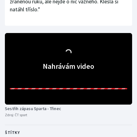
zraněnou ruku, ale nejde o nic vážného. Klesla si
natáhl tříslo."
Nahrávám video
Sestřih zápasu Sparta - Třinec
Zdroj:
ČT sport
ŠTÍTKY