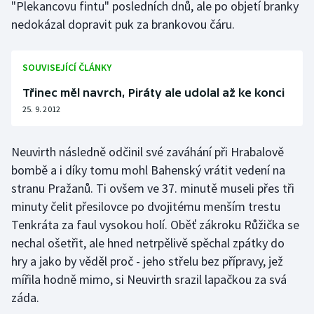
"Plekancovu fintu" posledních dnů, ale po objetí branky
Olympijské hry
nedokázal dopravit puk za brankovou čáru.
Parasport
SOUVISEJÍCÍ ČLÁNKY
Plavání
Třinec měl navrch, Piráty ale udolal až ke konci
25. 9. 2012
Plážový volejbal
Neuvirth následně odčinil své zaváhání při Hrabalově
Ragby
bombě a i díky tomu mohl Bahenský vrátit vedení na
stranu Pražanů. Ti ovšem ve 37. minutě museli přes tři
Rychlobruslení
minuty čelit přesilovce po dvojitému menším trestu
Rychlostní kanoistika
Tenkráta za faul vysokou holí. Oběť zákroku Růžička se
nechal ošetřit, ale hned netrpělivě spěchal zpátky do
Short track
hry a jako by věděl proč - jeho střelu bez přípravy, jež
mířila hodně mimo, si Neuvirth srazil lapačkou za svá
Sportovní střelba
záda.