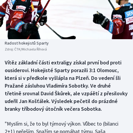
Baseball a softbal
Soutěže
Basketbal
Historické návraty
Biatlon
Aplikace ČT sport
Radost hokejistů Sparty
Boby a skeleton
AZ kvíz
Zdroj:
ČTK/Michaela Říhová
Box
Vítěz základní části extraligy získal první bod proti
ousiderovi. Hokejisté Sparty porazili 3:1 Olomouc,
Curling
která si v předkole vyšlápla na Plzeň. Do vedení šli
Pražané zásluhou Vladimíra Sobotky. Ve druhé
Dostihy
třetině srovnal David Škůrek, ale vzpáětí z přesilovky
udeřil Jan Košťálek. Výsledek pečetil do prázdné
Florbal
branky tříbodový útočník večera Sobotka.
Futsal
"Myslím si, že to byl týmový výkon. Vůbec to (bilanci
2+1) neřeším. Snažím se pomáhat týmu. Saša
Golf