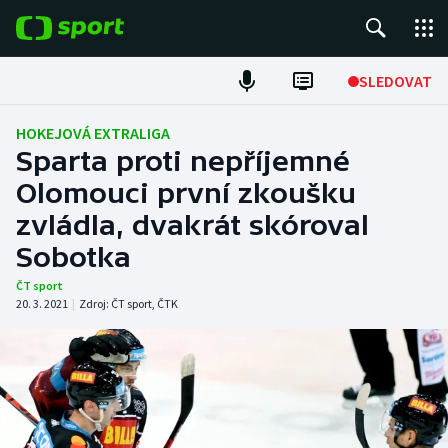
POPULÁRNÍ
SLEDOVAT
Fotbal
HOKEJOVÁ EXTRALIGA
Sparta proti nepříjemné
Hokej
Olomouci první zkoušku
zvládla, dvakrát skóroval
Tenis
Sobotka
Atletika
ČT sport
20. 3. 2021
|
Zdroj:
ČT sport
,
ČTK
Cyklistika
DALŠÍ SPORTY
Americký fotbal
NEPŘEHLÉDNĚTE