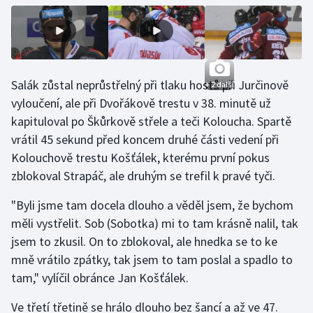
Stolní tenis
Triatlon
Veslování
Salák zůstal neprůstřelný při tlaku hostů při Jurčinově
+ 2 další
vyloučení, ale při Dvořákově trestu v 38. minutě už
Vodní slalom
kapituloval po Škůrkově střele a teči Koloucha. Spartě
vrátil 45 sekund před koncem druhé části vedení při
Volejbal
Kolouchově trestu Košťálek, kterému první pokus
zblokoval Strapáč, ale druhým se trefil k pravé tyči.
Ostatní
"Byli jsme tam docela dlouho a věděl jsem, že bychom
měli vystřelit. Sob (Sobotka) mi to tam krásně nalil, tak
jsem to zkusil. On to zblokoval, ale hnedka se to ke
mně vrátilo zpátky, tak jsem to tam poslal a spadlo to
tam," vylíčil obránce Jan Košťálek.
Ve třetí třetině se hrálo dlouho bez šancí a až ve 47.