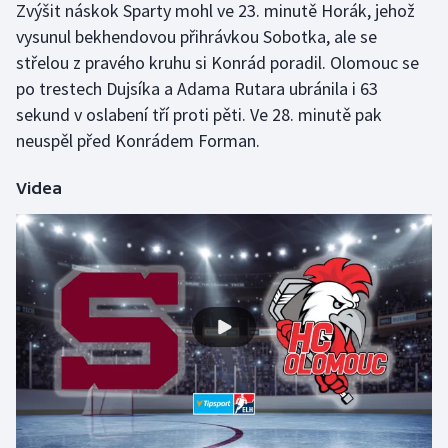
Zvýšit náskok Sparty mohl ve 23. minutě Horák, jehož
Olympijské hry
vysunul bekhendovou přihrávkou Sobotka, ale se
střelou z pravého kruhu si Konrád poradil. Olomouc se
Parasport
po trestech Dujsíka a Adama Rutara ubránila i 63
sekund v oslabení tří proti pěti. Ve 28. minutě pak
Plavání
neuspěl před Konrádem Forman.
Plážový volejbal
Videa
Ragby
Rychlobruslení
Rychlostní kanoistika
Short track
Sportovní střelba