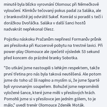
minutě byla blízko vyrovnání Olomouc při Němečkově
vyloučení. Klimkův tečovaný pokus padal za Saláka, ale
z brankoviště jej odvrátil Sukeľ. Konrád si poradil s tečí i
dorážkou Dvořáčka. Saláka v další šanci hostů
nadvakrát nepřekonal Olesz.
Pojistku náskoku Pražanům nepřinesl Formanův průnik
ani přesilovka při Kucserově pobytu na trestné lavici. Při
power-play Olomouce ale zpečetil výsledek 53 sekund
před koncem do prázdné branky Sobotka.
"Do utkání jsme nastoupili s lehkým respektem, takže
první třetina pro nás byla taková neutěšená. Ale potom
jsme do toho už šli naplno a myslím si, že jsme Spartě
byli vyrovnaným soupeřem. Bohužel jsme neproměnili
vyložené šance, které jsme měli v přesilových hrách.
Pomohli jsme si v přesilovce jen jedním gólem, to je
málo," uvedl trenér Olomouce Zdeněk Moták.