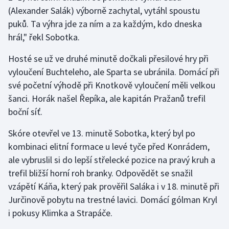
(Alexander Salák) výborně zachytal, vytáhl spoustu
puků. Ta výhra jde za ním a za každým, kdo dneska
Gymnastika
hrál," řekl Sobotka.
Házená
Hosté se už ve druhé minutě dočkali přesilové hry při
vyloučení Buchteleho, ale Sparta se ubránila. Domácí při
Jezdectví
své početní výhodě při Knotkově vyloučení měli velkou
Judo
šanci. Horák našel Řepíka, ale kapitán Pražanů trefil
boční síť.
Krasobruslení
Skóre otevřel ve 13. minutě Sobotka, který byl po
kombinaci elitní formace u levé tyče před Konrádem,
Lezení
ale vybruslil si do lepší střelecké pozice na pravý kruh a
Lyže a snowboard
trefil bližší horní roh branky. Odpovědět se snažil
vzápětí Káňa, který pak prověřil Saláka i v 18. minutě při
Moderní pětiboj
Jurčinově pobytu na trestné lavici. Domácí gólman Kryl
i pokusy Klimka a Strapáče.
Motorsport