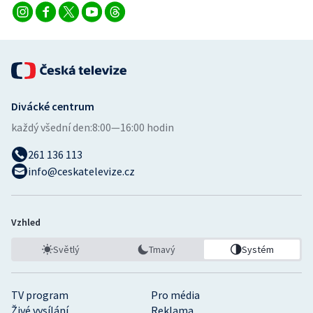
Divácké centrum
každý všední den:
8:00—16:00 hodin
261 136 113
info@ceskatelevize.cz
Vzhled
Světlý
Tmavý
Systém
TV program
Pro média
Živé vysílání
Reklama