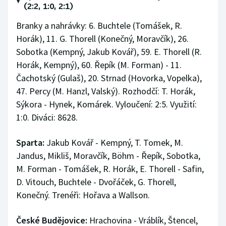
(2:2, 1:0, 2:1)
Branky a nahrávky: 6. Buchtele (Tomášek, R.
Horák), 11. G. Thorell (Konečný, Moravčík), 26.
Sobotka (Kempný, Jakub Kovář), 59. E. Thorell (R.
Horák, Kempný), 60. Řepík (M. Forman) - 11.
Čachotský (Gulaš), 20. Strnad (Hovorka, Vopelka),
47. Percy (M. Hanzl, Valský). Rozhodčí: T. Horák,
Sýkora - Hynek, Komárek. Vyloučení: 2:5. Využití:
1:0. Diváci: 8628.
Sparta:
Jakub Kovář - Kempný, T. Tomek, M.
Jandus, Mikliš, Moravčík, Böhm - Řepík, Sobotka,
M. Forman - Tomášek, R. Horák, E. Thorell - Safin,
D. Vitouch, Buchtele - Dvořáček, G. Thorell,
Konečný. Trenéři: Hořava a Wallson.
České Budějovice:
Hrachovina - Vráblík, Štencel,