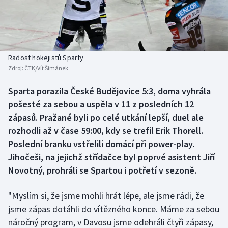
Baseball a softbal
Soutěže
Basketbal
Historické návraty
Biatlon
Aplikace ČT sport
Radost hokejistů Sparty
Zdroj:
ČTK/Vít Šimánek
Boby a skeleton
AZ kvíz
Sparta porazila České Budějovice 5:3, doma vyhrála
pošesté za sebou a uspěla v 11 z posledních 12
Box
zápasů. Pražané byli po celé utkání lepší, duel ale
Curling
rozhodli až v čase 59:00, kdy se trefil Erik Thorell.
Poslední branku vstřelili domácí při power-play.
Dostihy
Jihočeši, na jejichž střídačce byl poprvé asistent Jiří
Novotný, prohráli se Spartou i potřetí v sezoně.
Florbal
"Myslím si, že jsme mohli hrát lépe, ale jsme rádi, že
Futsal
jsme zápas dotáhli do vítězného konce. Máme za sebou
náročný program, v Davosu jsme odehráli čtyři zápasy,
Golf