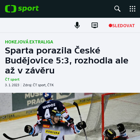
POPULÁRNÍ
SLEDOVAT
Fotbal
HOKEJOVÁ EXTRALIGA
Sparta porazila České
Hokej
Budějovice 5:3, rozhodla ale
až v závěru
Tenis
ČT sport
Atletika
3. 1. 2023
|
Zdroj:
ČT sport
,
ČTK
Cyklistika
DALŠÍ SPORTY
Americký fotbal
NEPŘEHLÉDNĚTE