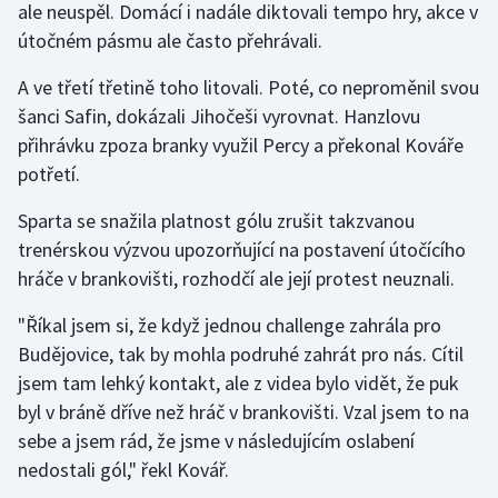
ale neuspěl. Domácí i nadále diktovali tempo hry, akce v
Stolní tenis
útočném pásmu ale často přehrávali.
Triatlon
A ve třetí třetině toho litovali. Poté, co neproměnil svou
šanci Safin, dokázali Jihočeši vyrovnat. Hanzlovu
Veslování
přihrávku zpoza branky využil Percy a překonal Kováře
potřetí.
Vodní slalom
Sparta se snažila platnost gólu zrušit takzvanou
Volejbal
trenérskou výzvou upozorňující na postavení útočícího
hráče v brankovišti, rozhodčí ale její protest neuznali.
Ostatní
"Říkal jsem si, že když jednou challenge zahrála pro
Budějovice, tak by mohla podruhé zahrát pro nás. Cítil
jsem tam lehký kontakt, ale z videa bylo vidět, že puk
byl v bráně dříve než hráč v brankovišti. Vzal jsem to na
sebe a jsem rád, že jsme v následujícím oslabení
nedostali gól," řekl Kovář.