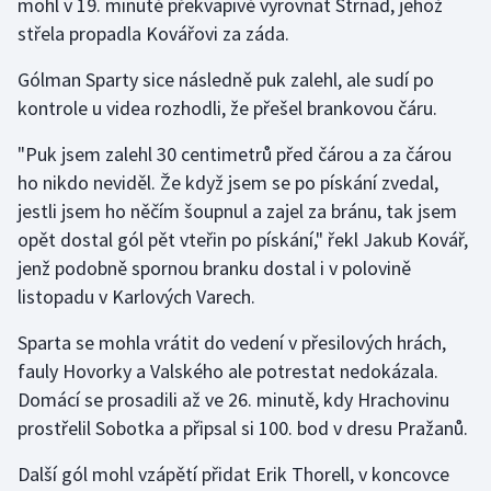
mohl v 19. minutě překvapivě vyrovnat Strnad, jehož
střela propadla Kovářovi za záda.
Olympijské hry
Gólman Sparty sice následně puk zalehl, ale sudí po
Parasport
kontrole u videa rozhodli, že přešel brankovou čáru.
Plavání
"Puk jsem zalehl 30 centimetrů před čárou a za čárou
ho nikdo neviděl. Že když jsem se po pískání zvedal,
Plážový volejbal
jestli jsem ho něčím šoupnul a zajel za bránu, tak jsem
opět dostal gól pět vteřin po pískání," řekl Jakub Kovář,
Ragby
jenž podobně spornou branku dostal i v polovině
listopadu v Karlových Varech.
Rychlobruslení
Sparta se mohla vrátit do vedení v přesilových hrách,
Rychlostní kanoistika
fauly Hovorky a Valského ale potrestat nedokázala.
Domácí se prosadili až ve 26. minutě, kdy Hrachovinu
Short track
prostřelil Sobotka a připsal si 100. bod v dresu Pražanů.
Sportovní střelba
Další gól mohl vzápětí přidat Erik Thorell, v koncovce