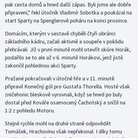
pak cesta domů a hned další zápas. Byli jsme ale dobře
připraveni," řekl útočník Vladimír Sobotka a poukázal na
Gymnastika
start Sparty na Spenglerově poháru na konci prosince.
Házená
Domácím, kterým v sestavě chyběli čtyři obránci
základního kádru, začali aktivně a soupeře v poklidu
Jezdectví
přehrávali. Již v první minutě mohl otevřít skóre Horák,
podařilo se to ale až v 6. minutě Horákovi, jenž jistě
Judo
zakončil pohlednou akci Sparty.
Krasobruslení
Pražané pokračovali v útočné hře a v 11. minutě
připravil Konečný gól pro Gustafa Thorella. Hosté však
Lezení
zničehonic bleskově vyrovnali, když se hned po buly
dostal před Kováře osamocený Čachotský a snížil na
Lyže a snowboard
1:2 z pohledu Motoru.
Moderní pětiboj
Stejně rychle mohl na druhé straně odpovědět
Tomášek, Hrachovinu však nepřekonal. I díky tomu
Motorsport