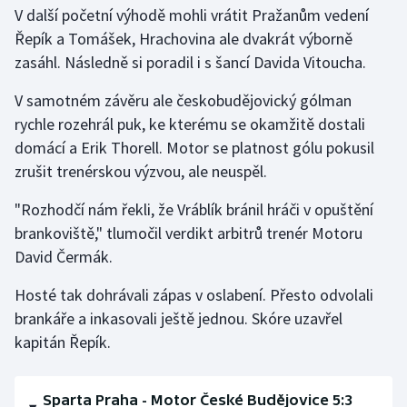
V další početní výhodě mohli vrátit Pražanům vedení
Řepík a Tomášek, Hrachovina ale dvakrát výborně
zasáhl. Následně si poradil i s šancí Davida Vitoucha.
V samotném závěru ale českobudějovický gólman
rychle rozehrál puk, ke kterému se okamžitě dostali
domácí a Erik Thorell. Motor se platnost gólu pokusil
zrušit trenérskou výzvou, ale neuspěl.
"Rozhodčí nám řekli, že Vráblík bránil hráči v opuštění
brankoviště," tlumočil verdikt arbitrů trenér Motoru
David Čermák.
Hosté tak dohrávali zápas v oslabení. Přesto odvolali
brankáře a inkasovali ještě jednou. Skóre uzavřel
kapitán Řepík.
Sparta Praha - Motor České Budějovice 5:3