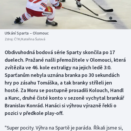
Baseball a softbal
Soutěže
Basketbal
Historické návraty
Biatlon
Aplikace ČT sport
Utkání Sparta – Olomouc
Zdroj:
ČTK/Kateřina Šulová
Boby a skeleton
AZ kvíz
Obdivuhodná bodová série Sparty skončila po 17
duelech. Pražané našli přemožitele v Olomouci, která
Box
zvítězila ve 46. kole extraligy na jejich ledě 3:0.
Curling
Sparťanům nebyla uznána branka po 30 sekundách
hry po zásahu Tomáška, a tak branky stříleli jen
Dostihy
hosté. Za Moru se postupně prosadili Kolouch, Handl
a Kunc, druhé čisté konto v sezoně vychytal brankář
Florbal
Branislav Konrád. Hanáci si výhrou výrazně řekli o
pozici v předkole play-off.
Futsal
"Super pocity. Výhra na Spartě je paráda. Říkali jsme si,
Golf