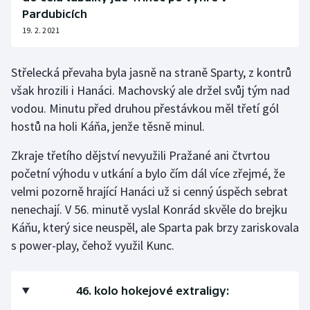
Pardubicích
19. 2. 2021
Střelecká převaha byla jasně na straně Sparty, z kontrů
však hrozili i Hanáci. Machovský ale držel svůj tým nad
vodou. Minutu před druhou přestávkou měl třetí gól
hostů na holi Káňa, jenže těsně minul.
Zkraje třetího dějství nevyužili Pražané ani čtvrtou
početní výhodu v utkání a bylo čím dál více zřejmé, že
velmi pozorně hrající Hanáci už si cenný úspěch sebrat
nenechají. V 56. minutě vyslal Konrád skvěle do brejku
Káňu, který sice neuspěl, ale Sparta pak brzy zariskovala
s power-play, čehož využil Kunc.
46. kolo hokejové extraligy: