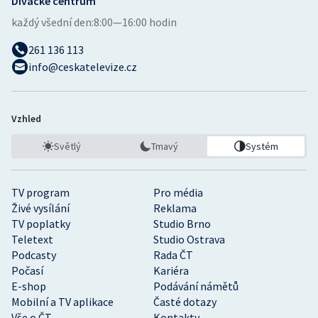
Divácké centrum
každý všední den:
8:00—16:00 hodin
261 136 113
info@ceskatelevize.cz
Vzhled
Světlý
Tmavý
Systém
TV program
Pro média
Živé vysílání
Reklama
TV poplatky
Studio Brno
Teletext
Studio Ostrava
Podcasty
Rada ČT
Počasí
Kariéra
E-shop
Podávání námětů
Mobilní a TV aplikace
Časté dotazy
Vše o ČT
Kontakty