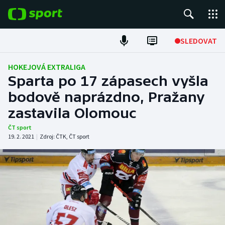
POPULÁRNÍ
SLEDOVAT
Fotbal
HOKEJOVÁ EXTRALIGA
Sparta po 17 zápasech vyšla
Hokej
bodově naprázdno, Pražany
zastavila Olomouc
Tenis
ČT sport
Atletika
19. 2. 2021
|
Zdroj:
ČTK
,
ČT sport
Cyklistika
DALŠÍ SPORTY
Americký fotbal
NEPŘEHLÉDNĚTE