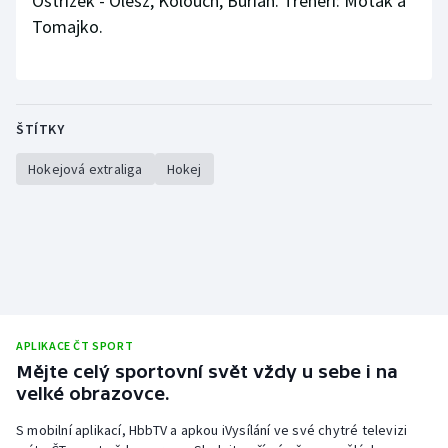
Ostřížek - Olesz, Kolouch, Burian. Trenéři: Moták a
Tomajko.
ŠTÍTKY
Hokejová extraliga
Hokej
APLIKACE ČT SPORT
Mějte celý sportovní svět vždy u sebe i na
velké obrazovce.
S mobilní aplikací, HbbTV a apkou iVysílání ve své chytré televizi