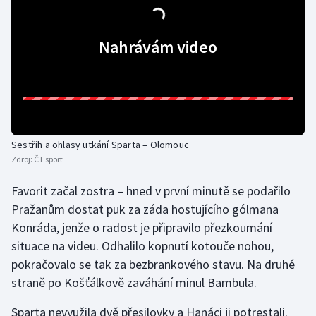
Olympijské hry
Nahrávám video
Parasport
Plavání
Plážový volejbal
Sestřih a ohlasy utkání Sparta – Olomouc
Ragby
Zdroj:
ČT sport
Favorit začal zostra – hned v první minutě se podařilo
Rychlobruslení
Pražanům dostat puk za záda hostujícího gólmana
Rychlostní kanoistika
Konráda, jenže o radost je připravilo přezkoumání
situace na videu. Odhalilo kopnutí kotouče nohou,
Short track
pokračovalo se tak za bezbrankového stavu. Na druhé
straně po Košťálkově zaváhání minul Bambula.
Sportovní střelba
Sparta nevyužila dvě přesilovky a Hanáci ji potrestali.