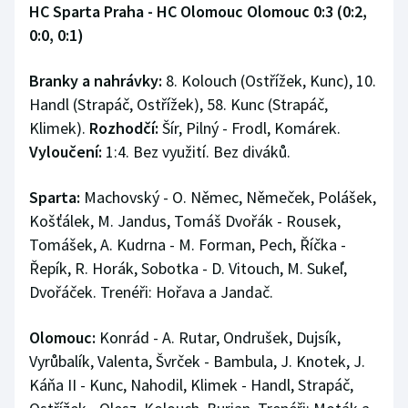
HC Sparta Praha - HC Olomouc Olomouc 0:3 (0:2,
0:0, 0:1)
Branky a nahrávky:
8. Kolouch (Ostřížek, Kunc), 10.
Handl (Strapáč, Ostřížek), 58. Kunc (Strapáč,
Klimek).
Rozhodčí:
Šír, Pilný - Frodl, Komárek.
Vyloučení:
1:4. Bez využití. Bez diváků.
Sparta:
Machovský - O. Němec, Němeček, Polášek,
Košťálek, M. Jandus, Tomáš Dvořák - Rousek,
Tomášek, A. Kudrna - M. Forman, Pech, Říčka -
Řepík, R. Horák, Sobotka - D. Vitouch, M. Sukeľ,
Dvořáček. Trenéři: Hořava a Jandač.
Olomouc:
Konrád - A. Rutar, Ondrušek, Dujsík,
Vyrůbalík, Valenta, Švrček - Bambula, J. Knotek, J.
Káňa II - Kunc, Nahodil, Klimek - Handl, Strapáč,