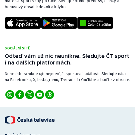
máte ČT sport vždy po ruce. Sledujte přímé přenosy, články a
bonusový obsah kdekoli a kdykoli.
SOCIÁLNÍ SÍTĚ
Odteď vám už nic neunikne. Sledujte ČT sport
i na dalších platformách.
Nenechte si nikde ujít nejnovější sportovní události. Sledujte nás i
na Facebooku, X, Instagramu, Threads či YouTube a buďte v obraze.