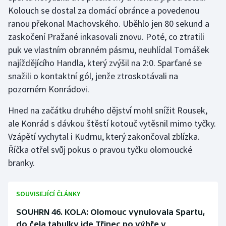
Stolní tenis
Kolouch se dostal za domácí obránce a povedenou
ranou překonal Machovského. Uběhlo jen 80 sekund a
Triatlon
zaskočení Pražané inkasovali znovu. Poté, co ztratili
puk ve vlastním obranném pásmu, neuhlídal Tomášek
Veslování
najíždějícího Handla, který zvýšil na 2:0. Sparťané se
snažili o kontaktní gól, jenže ztroskotávali na
Vodní slalom
pozorném Konrádovi.
Volejbal
Hned na začátku druhého dějství mohl snížit Rousek,
ale Konrád s dávkou štěstí kotouč vytěsnil mimo tyčky.
Ostatní
Vzápětí vychytal i Kudrnu, který zakončoval zblízka.
Říčka otřel svůj pokus o pravou tyčku olomoucké
branky.
SOUVISEJÍCÍ ČLÁNKY
SOUHRN 46. KOLA: Olomouc vynulovala Spartu,
do čela tabulky jde Třinec po výhře v