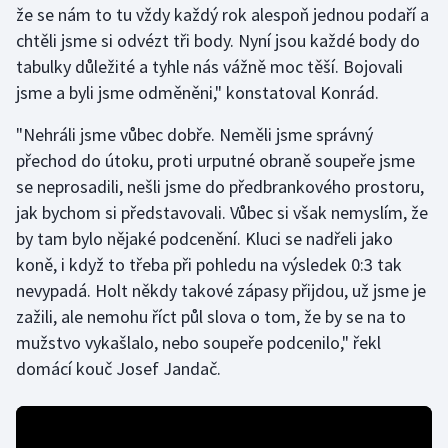
že se nám to tu vždy každý rok alespoň jednou podaří a
chtěli jsme si odvézt tři body. Nyní jsou každé body do
Gymnastika
tabulky důležité a tyhle nás vážně moc těší. Bojovali
jsme a byli jsme odměněni," konstatoval Konrád.
Házená
"Nehráli jsme vůbec dobře. Neměli jsme správný
Jezdectví
přechod do útoku, proti urputné obraně soupeře jsme
se neprosadili, nešli jsme do předbrankového prostoru,
Judo
jak bychom si představovali. Vůbec si však nemyslím, že
by tam bylo nějaké podcenění. Kluci se nadřeli jako
Krasobruslení
koně, i když to třeba při pohledu na výsledek 0:3 tak
Lezení
nevypadá. Holt někdy takové zápasy přijdou, už jsme je
zažili, ale nemohu říct půl slova o tom, že by se na to
Lyže a snowboard
mužstvo vykašlalo, nebo soupeře podcenilo," řekl
domácí kouč Josef Jandač.
Moderní pětiboj
Motorsport