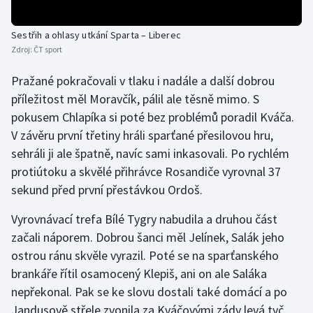
Olympijské hry
Sestřih a ohlasy utkání Sparta – Liberec
Zdroj:
ČT sport
Parasport
Pražané pokračovali v tlaku i nadále a další dobrou
Plavání
příležitost měl Moravčík, pálil ale těsně mimo. S
pokusem Chlapíka si poté bez problémů poradil Kváča.
Plážový volejbal
V závěru první třetiny hráli sparťané přesilovou hru,
sehráli ji ale špatně, navíc sami inkasovali. Po rychlém
Ragby
protiútoku a skvělé přihrávce Rosandiče vyrovnal 37
sekund před první přestávkou Ordoš.
Rychlobruslení
Vyrovnávací trefa Bílé Tygry nabudila a druhou část
Rychlostní kanoistika
začali náporem. Dobrou šanci měl Jelínek, Salák jeho
ostrou ránu skvěle vyrazil. Poté se na sparťanského
Short track
brankáře řítil osamocený Klepiš, ani on ale Saláka
Sportovní střelba
nepřekonal. Pak se ke slovu dostali také domácí a po
Jandusově střele zvonila za Kváčovými zády levá tyč.