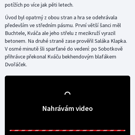
potížích po více jak pěti letech.
Gymnastika
Úvod byl opatrný z obou stran a hra se odehrávala
především ve středním pásmu. První větší šanci měl
Házená
Buchtele, Kváča ale jeho střelu z mezikruží vyrazil
betonem. Na druhé straně zase prověřil Saláka Klapka.
Jezdectví
V osmé minutě šli sparťané do vedení: po Sobotkově
přihrávce překonal Kváču bekhendovým blafákem
Judo
Dvořáček.
Krasobruslení
Lezení
Lyže a snowboard
Nahrávám video
Moderní pětiboj
Motorsport