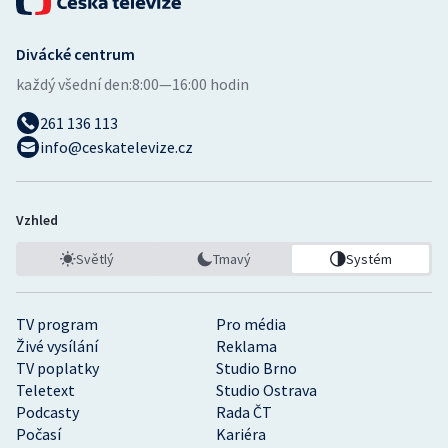
Divácké centrum
každý všední den:
8:00—16:00 hodin
261 136 113
info@ceskatelevize.cz
Vzhled
Světlý
Tmavý
Systém
TV program
Pro média
Živé vysílání
Reklama
TV poplatky
Studio Brno
Teletext
Studio Ostrava
Podcasty
Rada ČT
Počasí
Kariéra