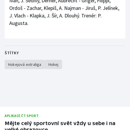
Ivan, J. Šedivý, Derner, Aubrecht - Gríger, Filippi,
Ordoš - Zachar, Klepiš, A. Najman - Jiruš, P. Jelínek,
J. Vlach - Klapka, J. Šír, A. Dlouhý. Trenér: P.
Augusta.
ŠTÍTKY
Hokejová extraliga
Hokej
APLIKACE ČT SPORT
Mějte celý sportovní svět vždy u sebe i na
velké obrazovce.