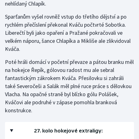
nehlídaný Chlapík.
Sparťanům vyšel rovněž vstup do třetího dějství a po
rychlém přečíslení překonal Kváču počtvrté Sobotka.
Liberečtí byli jako opaření a Pražané pokračovali ve
velkém náporu, šance Chlapíka a Mikliše ale zlikvidoval
Kváča.
Poté hráli domácí v početní převaze a pátou branku měl
na hokejce Řepík, gólovou radost mu ale sebral
fantastickým zákrokem Kváča. Přesilovku si zahráli
také Severočeši a Salák měl plné ruce práce s dělovkou
Vlacha. Na opačné straně byl blízko gólu Polášek,
Kváčovi ale podruhé v zápase pomohla branková
konstrukce.
27. kolo hokejové extraligy: