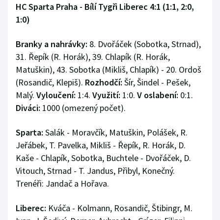
HC Sparta Praha - Bílí Tygři Liberec 4:1 (1:1, 2:0,
1:0)
Branky a nahrávky:
8. Dvořáček (Sobotka, Strnad),
31. Řepík (R. Horák), 39. Chlapík (R. Horák,
Matuškin), 43. Sobotka (Mikliš, Chlapík) - 20. Ordoš
(Rosandič, Klepiš).
Rozhodčí:
Šír, Šindel - Pešek,
Malý.
Vyloučení:
1:4.
Využití:
1:0.
V oslabení:
0:1.
Diváci:
1000 (omezený počet).
Sparta:
Salák - Moravčík, Matuškin, Polášek, R.
Jeřábek, T. Pavelka, Mikliš - Řepík, R. Horák, D.
Kaše - Chlapík, Sobotka, Buchtele - Dvořáček, D.
Vitouch, Strnad - T. Jandus, Přibyl, Konečný.
Trenéři: Jandač a Hořava.
Liberec:
Kváča - Kolmann, Rosandič, Štibingr, M.