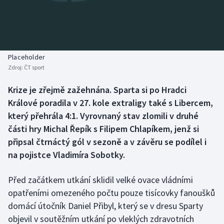
Baseball a softbal
Soutěže
Basketbal
Historické návraty
Biatlon
Aplikace ČT sport
Placeholder
Zdroj:
ČT sport
Boby a skeleton
AZ kvíz
Krize je zřejmě zažehnána. Sparta si po Hradci
Králové poradila v 27. kole extraligy také s Libercem,
Box
který přehrála 4:1. Vyrovnaný stav zlomili v druhé
Curling
části hry Michal Řepík s Filipem Chlapíkem, jenž si
připsal čtrnáctý gól v sezoně a v závěru se podílel i
Dostihy
na pojistce Vladimíra Sobotky.
Florbal
Před začátkem utkání sklidil velké ovace vládními
opatřeními omezeného počtu pouze tisícovky fanoušků
Futsal
domácí útočník Daniel Přibyl, který se v dresu Sparty
objevil v soutěžním utkání po vleklých zdravotních
Golf