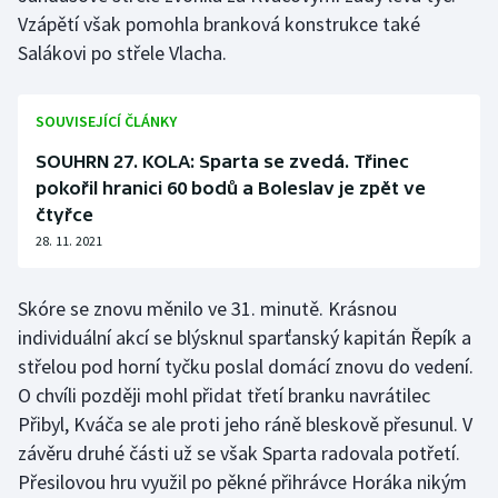
Stolní tenis
Vzápětí však pomohla branková konstrukce také
Salákovi po střele Vlacha.
Triatlon
SOUVISEJÍCÍ ČLÁNKY
Veslování
SOUHRN 27. KOLA: Sparta se zvedá. Třinec
Vodní slalom
pokořil hranici 60 bodů a Boleslav je zpět ve
čtyřce
Volejbal
28. 11. 2021
Ostatní
Skóre se znovu měnilo ve 31. minutě. Krásnou
individuální akcí se blýsknul sparťanský kapitán Řepík a
střelou pod horní tyčku poslal domácí znovu do vedení.
O chvíli později mohl přidat třetí branku navrátilec
Přibyl, Kváča se ale proti jeho ráně bleskově přesunul. V
závěru druhé části už se však Sparta radovala potřetí.
Přesilovou hru využil po pěkné přihrávce Horáka nikým