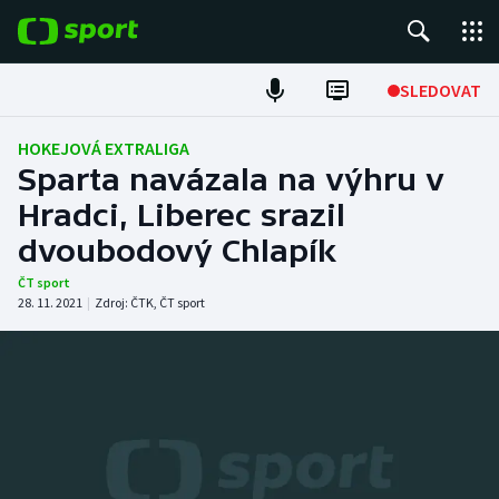
POPULÁRNÍ
SLEDOVAT
Fotbal
HOKEJOVÁ EXTRALIGA
Sparta navázala na výhru v
Hokej
Hradci, Liberec srazil
dvoubodový Chlapík
Tenis
ČT sport
Atletika
28. 11. 2021
|
Zdroj:
ČTK
,
ČT sport
Cyklistika
DALŠÍ SPORTY
Americký fotbal
NEPŘEHLÉDNĚTE