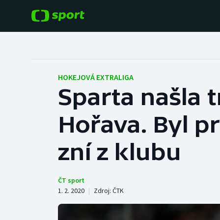
POPULÁRNÍ
DALŠÍ SPORTY
Fotbal
Americký fotbal
HOKEJOVÁ EXTRALIGA
Sparta našla t
Hokej
Baseball a softbal
Hořava. Byl pr
Tenis
Basketbal
Atletika
zní z klubu
Biatlon
Cyklistika
Boby a skeleton
ČT sport
1. 2. 2020
|
Zdroj:
ČTK
Box