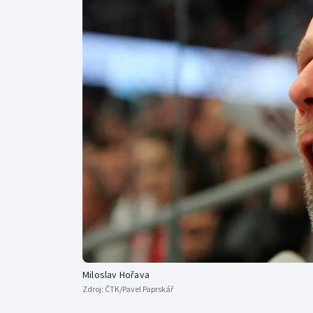
Curling
Dostihy
Florbal
Futsal
Golf
Gymnastika
Miloslav Hořava
Zdroj:
ČTK/Pavel Paprskář