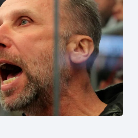
Moderní pětiboj
Triatlon
Motorsport
Veslování
Olympijské hry
Vodní slalom
Parasport
Volejbal
Plavání
Ostatní
Plážový volejbal