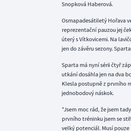
Snopková Haberová.
Osmapadesátiletý Hořava ved
reprezentační pauzou jej če
úterý s Vítkovicemi. Na lavi
jen do závěru sezony. Sparta
Sparta má nyní sérii čtyř z
utkání dosáhla jen na dva b
Klesla postupně z prvního m
jednobodový náskok.
"Jsem moc rád, že jsem tady
prvního tréninku jsem se st
velký potenciál. Musí pouze 