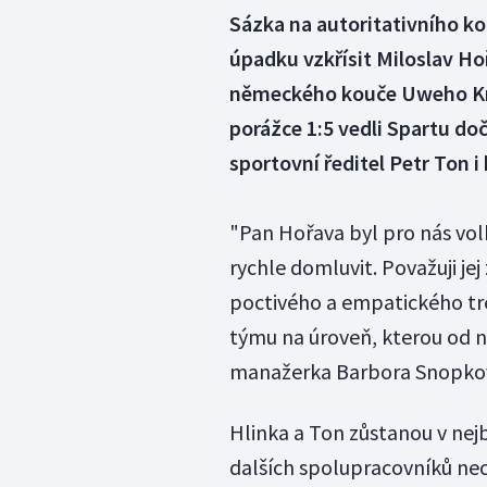
Sázka na autoritativního k
úpadku vzkřísit Miloslav Ho
německého kouče Uweho Krup
porážce 1:5 vedli Spartu do
sportovní ředitel Petr Ton i
"Pan Hořava byl pro nás volb
rychle domluvit. Považuji je
poctivého a empatického tre
týmu na úroveň, kterou od ně
manažerka Barbora Snopko
Hlinka a Ton zůstanou v nej
dalších spolupracovníků ne