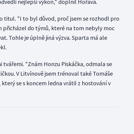
odvedli nejlepší výkon," doplnil Hořava.
o titul. "I to byl důvod, proč jsem se rozhodl pro
m přicházel do týmů, které na tom nebyly moc
at. Tohle je úplně jiná výzva. Sparta má ale
kl.
i tvářemi. "Znám Honzu Piskáčka, odmala se
čkou. V Litvínově jsem trénoval také Tomáše
který se s koncem ledna vrátil z hostování v