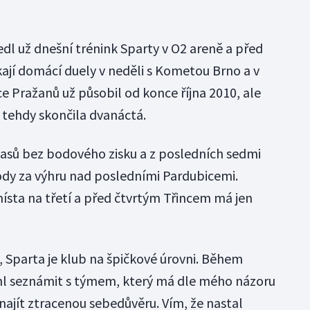
l už dnešní trénink Sparty v O2 areně a před
kají domácí duely v neděli s Kometou Brno a v
čce Pražanů už působil od konce října 2010, ale
 tehdy skončila dvanáctá.
ápasů bez bodového zisku a z posledních sedmi
ody za výhru nad posledními Pardubicemi.
ísta na třetí a před čtvrtým Třincem má jen
, Sparta je klub na špičkové úrovni. Během
ihl seznámit s týmem, který má dle mého názoru
najít ztracenou sebedůvěru. Vím, že nastal