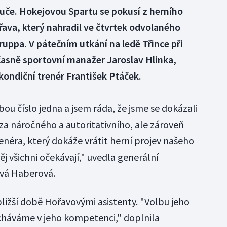
ouče. Hokejovou Spartu se pokusí z herního
řava, který nahradil ve čtvrtek odvolaného
pa. V pátečním utkání na ledě Třince při
časně sportovní manažer Jaroslav Hlinka,
 kondiční trenér František Ptáček.
ou číslo jedna a jsem ráda, že jsme se dokázali
j za náročného a autoritativního, ale zároveň
néra, který dokáže vrátit herní projev našeho
j všichni očekávají," uvedla generální
vá Haberová.
bližší době Hořavovými asistenty. "Volbu jeho
cháváme v jeho kompetenci," doplnila