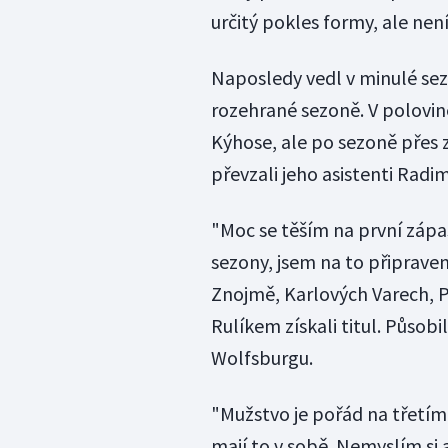
určitý pokles formy, ale nen
Naposledy vedl v minulé sez
rozehrané sezoně. V polovině
Kýhose, ale po sezoně přes
převzali jeho asistenti Radim
"Moc se těším na první záp
sezony, jsem na to připravený
Znojmě, Karlových Varech, Pl
Rulíkem získali titul. Půs
Wolfsburgu.
"Mužstvo je pořád na třetím
mají to v sobě. Nemyslím si al