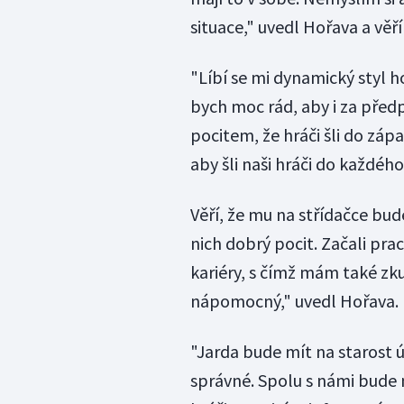
situace," uvedl Hořava a věří
"Líbí se mi dynamický styl h
bych moc rád, aby i za před
pocitem, že hráči šli do zápa
aby šli naši hráči do každého
Věří, že mu na střídačce bu
nich dobrý pocit. Začali pra
kariéry, s čímž mám také zku
nápomocný," uvedl Hořava.
"Jarda bude mít na starost ú
správné. Spolu s námi bude n