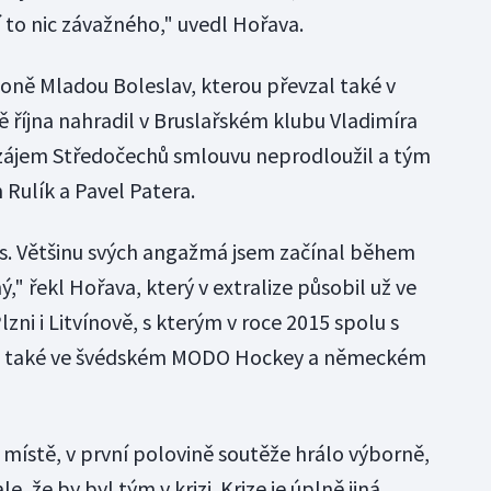
í to nic závažného," uvedl Hořava.
oně Mladou Boleslav, kterou převzal také v
 října nahradil v Bruslařském klubu Vladimíra
 zájem Středočechů smlouvu neprodloužil a tým
 Rulík a Pavel Patera.
as. Většinu svých angažmá jsem začínal během
," řekl Hořava, který v extralize působil už ve
zni i Litvínově, s kterým v roce 2015 spolu s
obil také ve švédském MODO Hockey a německém
 místě, v první polovině soutěže hrálo výborně,
e, že by byl tým v krizi. Krize je úplně jiná