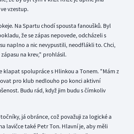
 ve vzestup.
okeje. Na Spartu chodí spousta fanoušků. Byl
pokladu, že se zápas nepovede, odcházeli s
su naplno a nic nevypustili, neodflákli to. Chci,
 zápasu na krev," prohlásil.
de klapat spolupráce s Hlinkou a Tonem. "Mám z
covat pro klub nedlouho po konci aktivní
šenost. Budu rád, když jim budu s čímkoliv
točníky, já obránce, což považuji za logické a
a lavičce také Petr Ton. Hlavní je, aby měli