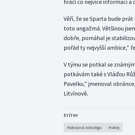
hráči co nejvíce informací a 
Věří, že se Sparta bude prát 
toto angažmá. Většinou jse
dobře, pomáhal je stabilizov
pořád ty nejvyšší ambice," ře
V týmu se potkal se známým
potkávám také s Vláďou Růži
Pavelku," jmenoval obránce, 
Litvínově.
ŠTÍTKY
Hokejová extraliga
Hokej