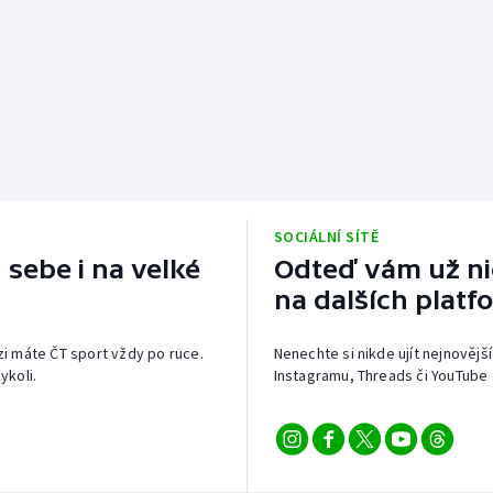
SOCIÁLNÍ SÍTĚ
 sebe i na velké
Odteď vám už nic
na dalších platf
izi máte ČT sport vždy po ruce.
Nenechte si nikde ujít nejnovější
ykoli.
Instagramu, Threads či YouTube 