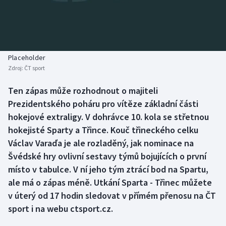
Baseball a softbal
Soutěže
Basketbal
Historické návraty
Biatlon
Aplikace ČT sport
Placeholder
Zdroj:
ČT sport
Boby a skeleton
AZ kvíz
Ten zápas může rozhodnout o majiteli
Prezidentského poháru pro vítěze základní části
Box
hokejové extraligy. V dohrávce 10. kola se střetnou
Curling
hokejisté Sparty a Třince. Kouč třineckého celku
Václav Varaďa je ale rozladěný, jak nominace na
Dostihy
Švédské hry ovlivní sestavy týmů bojujících o první
místo v tabulce. V ní jeho tým ztrácí bod na Spartu,
Florbal
ale má o zápas méně. Utkání Sparta - Třinec můžete
v úterý od 17 hodin sledovat v přímém přenosu na ČT
Futsal
sport i na webu ctsport.cz.
Golf