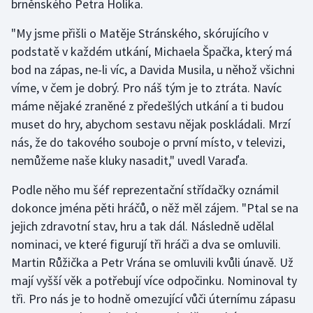
brněnského Petra Holíka.
"My jsme přišli o Matěje Stránského, skórujícího v
podstatě v každém utkání, Michaela Špačka, který má
bod na zápas, ne-li víc, a Davida Musila, u něhož všichni
víme, v čem je dobrý. Pro náš tým je to ztráta. Navíc
máme nějaké zraněné z předešlých utkání a ti budou
muset do hry, abychom sestavu nějak poskládali. Mrzí
nás, že do takového souboje o první místo, v televizi,
nemůžeme naše kluky nasadit," uvedl Varaďa.
Podle něho mu šéf reprezentační střídačky oznámil
dokonce jména pěti hráčů, o něž měl zájem. "Ptal se na
jejich zdravotní stav, hru a tak dál. Následně udělal
nominaci, ve které figurují tři hráči a dva se omluvili.
Martin Růžička a Petr Vrána se omluvili kvůli únavě. Už
mají vyšší věk a potřebují více odpočinku. Nominoval ty
tři. Pro nás je to hodně omezující vůči úternímu zápasu