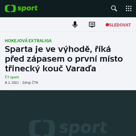
POPULÁRNÍ
SLEDOVAT
Fotbal
HOKEJOVÁ EXTRALIGA
Sparta je ve výhodě, říká
Hokej
před zápasem o první místo
třinecký kouč Varaďa
Tenis
ČT sport
Atletika
8. 2. 2021
|
Zdroj:
ČTK
Cyklistika
DALŠÍ SPORTY
Americký fotbal
NEPŘEHLÉDNĚTE