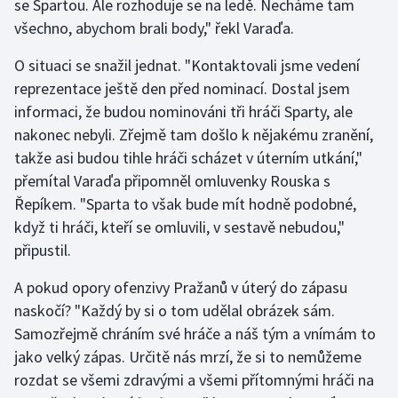
se Spartou. Ale rozhoduje se na ledě. Necháme tam
všechno, abychom brali body," řekl Varaďa.
O situaci se snažil jednat. "Kontaktovali jsme vedení
reprezentace ještě den před nominací. Dostal jsem
informaci, že budou nominováni tři hráči Sparty, ale
nakonec nebyli. Zřejmě tam došlo k nějakému zranění,
takže asi budou tihle hráči scházet v úterním utkání,"
přemítal Varaďa připomněl omluvenky Rouska s
Řepíkem. "Sparta to však bude mít hodně podobné,
když ti hráči, kteří se omluvili, v sestavě nebudou,"
připustil.
A pokud opory ofenzivy Pražanů v úterý do zápasu
naskočí? "Každý by si o tom udělal obrázek sám.
Samozřejmě chráním své hráče a náš tým a vnímám to
jako velký zápas. Určitě nás mrzí, že si to nemůžeme
rozdat se všemi zdravými a všemi přítomnými hráči na