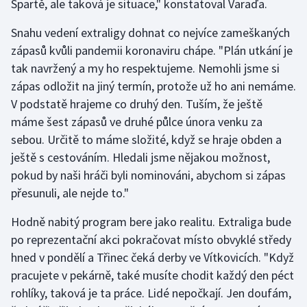
Spartě, ale taková je situace," konstatoval Varaďa.
Snahu vedení extraligy dohnat co nejvíce zameškaných
zápasů kvůli pandemii koronaviru chápe. "Plán utkání je
tak navržený a my ho respektujeme. Nemohli jsme si
zápas odložit na jiný termín, protože už ho ani nemáme.
V podstatě hrajeme co druhý den. Tuším, že ještě
máme šest zápasů ve druhé půlce února venku za
sebou. Určitě to máme složité, když se hraje obden a
ještě s cestováním. Hledali jsme nějakou možnost,
pokud by naši hráči byli nominováni, abychom si zápas
přesunuli, ale nejde to."
Hodně nabitý program bere jako realitu. Extraliga bude
po reprezentační akci pokračovat místo obvyklé středy
hned v pondělí a Třinec čeká derby ve Vítkovicích. "Když
pracujete v pekárně, také musíte chodit každý den péct
rohlíky, taková je ta práce. Lidé nepočkají. Jen doufám,