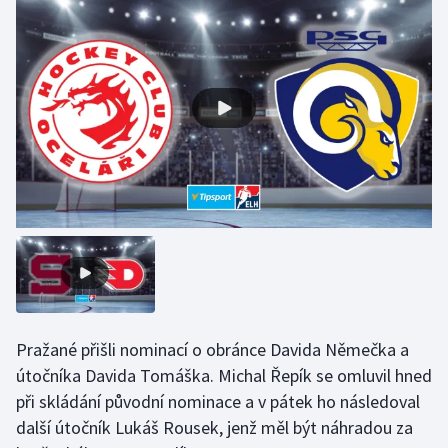
Stolní tenis
Triatlon
Veslování
Vodní slalom
Volejbal
Ostatní
Pražané přišli nominací o obránce Davida Němečka a
útočníka Davida Tomáška. Michal Řepík se omluvil hned
při skládání původní nominace a v pátek ho následoval
další útočník Lukáš Rousek, jenž měl být náhradou za