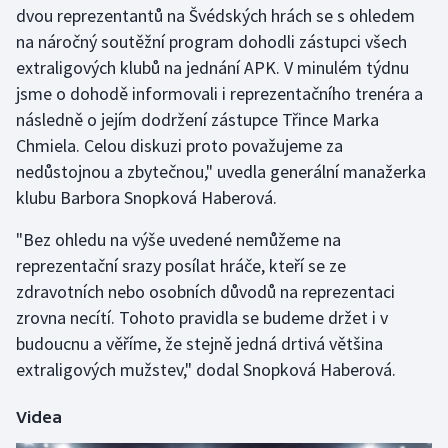
dvou reprezentantů na Švédských hrách se s ohledem
Olympijské hry
na náročný soutěžní program dohodli zástupci všech
extraligových klubů na jednání APK. V minulém týdnu
Parasport
jsme o dohodě informovali i reprezentačního trenéra a
následně o jejím dodržení zástupce Třince Marka
Plavání
Chmiela. Celou diskuzi proto považujeme za
nedůstojnou a zbytečnou," uvedla generální manažerka
Plážový volejbal
klubu Barbora Snopková Haberová.
Ragby
"Bez ohledu na výše uvedené nemůžeme na
reprezentační srazy posílat hráče, kteří se ze
Rychlobruslení
zdravotních nebo osobních důvodů na reprezentaci
zrovna necítí. Tohoto pravidla se budeme držet i v
Rychlostní kanoistika
budoucnu a věříme, že stejně jedná drtivá většina
Short track
extraligových mužstev," dodal Snopková Haberová.
Sportovní střelba
Videa