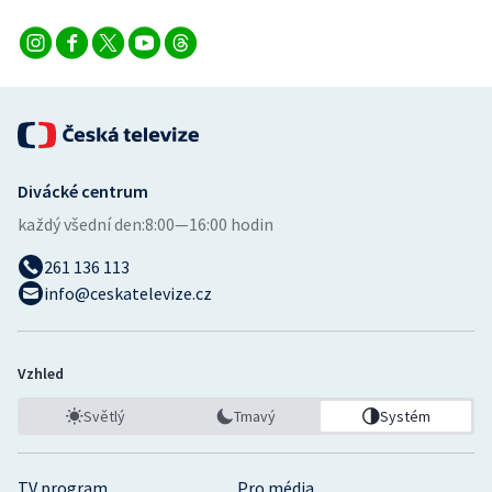
Divácké centrum
každý všední den:
8:00—16:00 hodin
261 136 113
info@ceskatelevize.cz
Vzhled
Světlý
Tmavý
Systém
TV program
Pro média