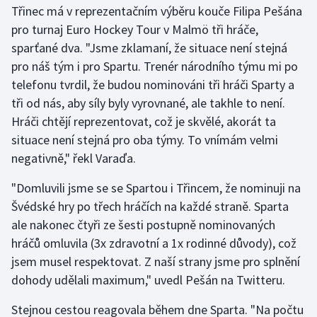
Třinec má v reprezentačním výběru kouče Filipa Pešána
pro turnaj Euro Hockey Tour v Malmö tři hráče,
Gymnastika
sparťané dva. "Jsme zklamaní, že situace není stejná
pro náš tým i pro Spartu. Trenér národního týmu mi po
Házená
telefonu tvrdil, že budou nominováni tři hráči Sparty a
Jezdectví
tři od nás, aby síly byly vyrovnané, ale takhle to není.
Hráči chtějí reprezentovat, což je skvělé, akorát ta
Judo
situace není stejná pro oba týmy. To vnímám velmi
negativně," řekl Varaďa.
Krasobruslení
"Domluvili jsme se se Spartou i Třincem, že nominuji na
Lezení
Švédské hry po třech hráčích na každé straně. Sparta
ale nakonec čtyři ze šesti postupně nominovaných
Lyže a snowboard
hráčů omluvila (3x zdravotní a 1x rodinné důvody), což
jsem musel respektovat. Z naší strany jsme pro splnění
Moderní pětiboj
dohody udělali maximum," uvedl Pešán na Twitteru.
Motorsport
Stejnou cestou reagovala během dne Sparta. "Na počtu