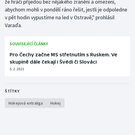
že hráči přijedou bez nějakého zranění a omezení,
abychom mohli v pondělí ráno řešit, jestli je odpoledne
v pět hodin vypustíme na led v Ostravě," prohlásil
Varaďa.
SOUVISEJÍCÍ ČLÁNKY
Pro Čechy začne MS střetnutím s Ruskem. Ve
skupině dále čekají i Švédi či Slováci
5. 2. 2021
ŠTÍTKY
Hokejová extraliga
Hokej