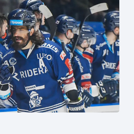
Moderní pětiboj
Triatlon
Motorsport
Veslování
Olympijské hry
Vodní slalom
Parasport
Volejbal
Plavání
Ostatní
Plážový volejbal