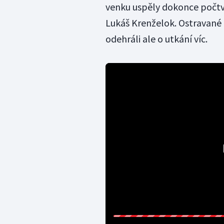
venku uspěly dokonce počtvr
Lukáš Krenželok. Ostravané 
odehráli ale o utkání víc.