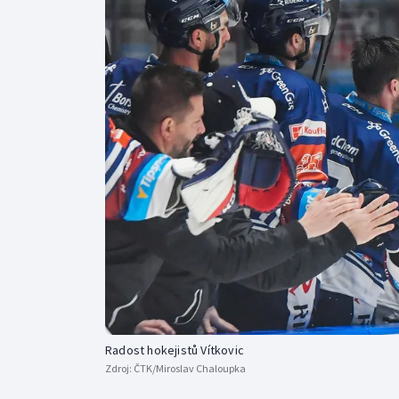
Curling
Dostihy
Florbal
Futsal
Golf
Gymnastika
Radost hokejistů Vítkovic
Zdroj:
ČTK/Miroslav Chaloupka