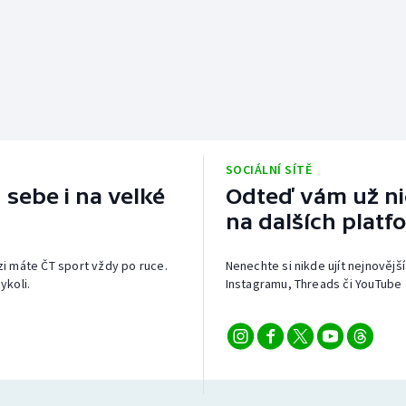
SOCIÁLNÍ SÍTĚ
 sebe i na velké
Odteď vám už nic
na dalších platf
izi máte ČT sport vždy po ruce.
Nenechte si nikde ujít nejnovější
ykoli.
Instagramu, Threads či YouTube 