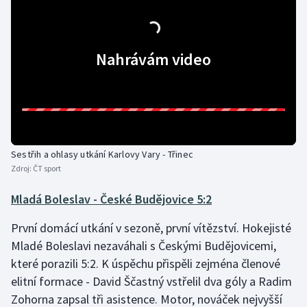
Nahrávám video
Sestřih a ohlasy utkání Karlovy Vary - Třinec
Zdroj:
ČT sport
Mladá Boleslav - České Budějovice 5:2
První domácí utkání v sezoně, první vítězství. Hokejisté
Mladé Boleslavi nezaváhali s Českými Budějovicemi,
které porazili 5:2. K úspěchu přispěli zejména členové
elitní formace - David Ščastný vstřelil dva góly a Radim
Zohorna zapsal tři asistence. Motor, nováček nejvyšší