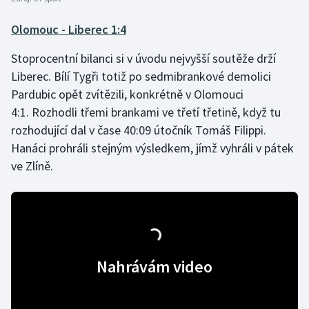
Olympijské hry
Olomouc - Liberec 1:4
Parasport
Stoprocentní bilanci si v úvodu nejvyšší soutěže drží
Liberec. Bílí Tygři totiž po sedmibrankové demolici
Plavání
Pardubic opět zvítězili, konkrétně v Olomouci
4:1. Rozhodli třemi brankami ve třetí třetině, když tu
Plážový volejbal
rozhodující dal v čase 40:09 útočník Tomáš Filippi.
Hanáci prohráli stejným výsledkem, jímž vyhráli v pátek
Ragby
ve Zlíně.
Rychlobruslení
Rychlostní kanoistika
Short track
Nahrávám video
Sportovní střelba