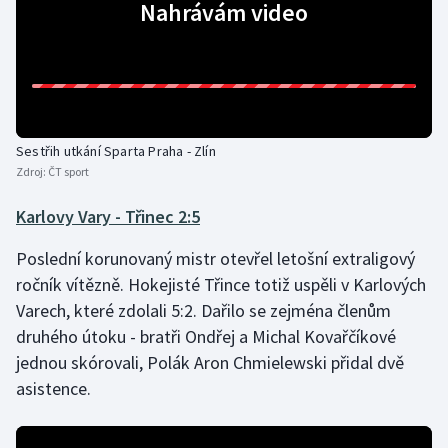
Nahrávám video
Sestřih utkání Sparta Praha - Zlín
Zdroj:
ČT sport
Karlovy Vary - Třinec 2:5
Poslední korunovaný mistr otevřel letošní extraligový
ročník vítězně. Hokejisté Třince totiž uspěli v Karlových
Varech, které zdolali 5:2. Dařilo se zejména členům
druhého útoku - bratři Ondřej a Michal Kovařčíkové
jednou skórovali, Polák Aron Chmielewski přidal dvě
asistence.