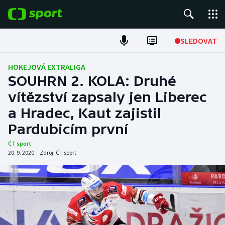
POPULÁRNÍ
SLEDOVAT
Fotbal
HOKEJOVÁ EXTRALIGA
SOUHRN 2. KOLA: Druhé
Hokej
vítězství zapsaly jen Liberec
a Hradec, Kaut zajistil
Tenis
Pardubicím první
Atletika
ČT sport
20. 9. 2020
|
Zdroj:
ČT sport
Cyklistika
DALŠÍ SPORTY
Americký fotbal
NEPŘEHLÉDNĚTE