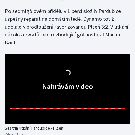
Po sedmigólovém přídělu v Liberci složily Pardubice
Gymnastika
úspěšný reparát na domácím ledě. Dynamo totiž
udolalo v prodloužení favorizovanou Plzeň 3:2. V utkání
Házená
několika zvratů se o rozhodující gól postaral Martin
Kaut.
Jezdectví
Judo
Krasobruslení
Nahrávám video
Lezení
Lyže a snowboard
Moderní pětiboj
Sestřih utkání Pardubice - Plzeň
Motorsport
Zdroj:
ČT sport