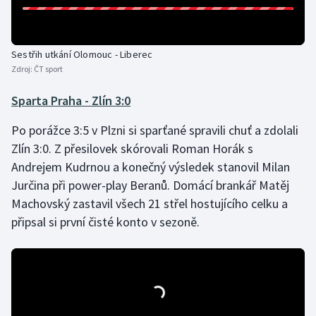
Stolní tenis
Triatlon
Sestřih utkání Olomouc - Liberec
Zdroj:
ČT sport
Veslování
Sparta Praha - Zlín 3:0
Vodní slalom
Po porážce 3:5 v Plzni si sparťané spravili chuť a zdolali
Volejbal
Zlín 3:0. Z přesilovek skórovali Roman Horák s
Andrejem Kudrnou a konečný výsledek stanovil Milan
Ostatní
Jurčina při power-play Beranů. Domácí brankář Matěj
Machovský zastavil všech 21 střel hostujícího celku a
připsal si první čisté konto v sezoně.