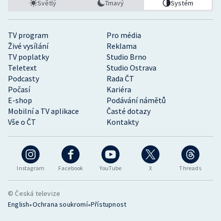
Světlý
Tmavý
Systém
TV program
Pro média
Živé vysílání
Reklama
TV poplatky
Studio Brno
Teletext
Studio Ostrava
Podcasty
Rada ČT
Počasí
Kariéra
E-shop
Podávání námětů
Mobilní a TV aplikace
Časté dotazy
Vše o ČT
Kontakty
Instagram
Facebook
YouTube
X
Threads
© Česká televize
•
•
English
Ochrana soukromí
Přístupnost