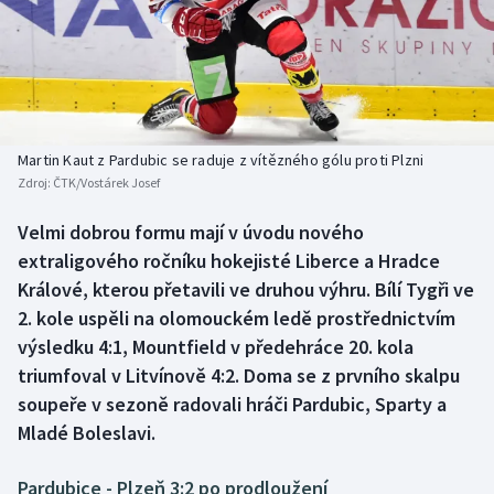
Baseball a softbal
Soutěže
Basketbal
Historické návraty
Biatlon
Aplikace ČT sport
Martin Kaut z Pardubic se raduje z vítězného gólu proti Plzni
Boby a skeleton
AZ kvíz
Zdroj:
ČTK/Vostárek Josef
Box
Velmi dobrou formu mají v úvodu nového
extraligového ročníku hokejisté Liberce a Hradce
Curling
Králové, kterou přetavili ve druhou výhru. Bílí Tygři ve
2. kole uspěli na olomouckém ledě prostřednictvím
Dostihy
výsledku 4:1, Mountfield v předehráce 20. kola
triumfoval v Litvínově 4:2. Doma se z prvního skalpu
Florbal
soupeře v sezoně radovali hráči Pardubic, Sparty a
Mladé Boleslavi.
Futsal
Pardubice - Plzeň 3:2 po prodloužení
Golf