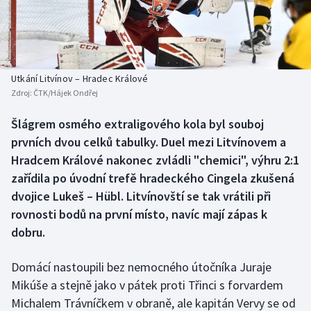
Baseball a softbal
Soutěže
Basketbal
Historické návraty
Biatlon
Aplikace ČT sport
Utkání Litvínov – Hradec Králové
Zdroj:
ČTK/Hájek Ondřej
Boby a skeleton
AZ kvíz
Šlágrem osmého extraligového kola byl souboj
prvních dvou celků tabulky. Duel mezi Litvínovem a
Box
Hradcem Králové nakonec zvládli "chemici", výhru 2:1
Curling
zařídila po úvodní trefě hradeckého Cingela zkušená
dvojice Lukeš – Hübl. Litvínovští se tak vrátili při
Dostihy
rovnosti bodů na první místo, navíc mají zápas k
dobru.
Florbal
Domácí nastoupili bez nemocného útočníka Juraje
Futsal
Mikúše a stejně jako v pátek proti Třinci s forvardem
Michalem Trávníčkem v obraně, ale kapitán Vervy se od
Golf