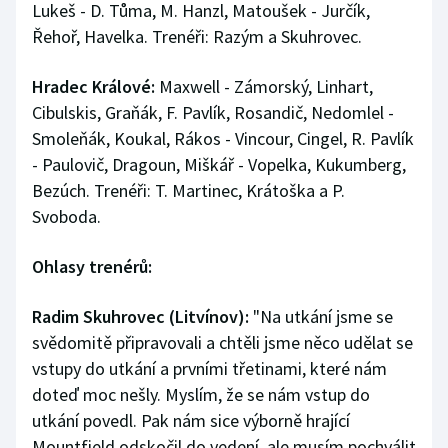
Lukeš - D. Tůma, M. Hanzl, Matoušek - Jurčík,
Řehoř, Havelka. Trenéři: Razým a Skuhrovec.
Hradec Králové:
Maxwell - Zámorský, Linhart,
Cibulskis, Graňák, F. Pavlík, Rosandič, Nedomlel -
Smoleňák, Koukal, Rákos - Vincour, Cingel, R. Pavlík
- Paulovič, Dragoun, Miškář - Vopelka, Kukumberg,
Bezúch. Trenéři: T. Martinec, Krátoška a P.
Svoboda.
Ohlasy trenérů:
Radim Skuhrovec (Litvínov):
"Na utkání jsme se
svědomitě připravovali a chtěli jsme něco udělat se
vstupy do utkání a prvními třetinami, které nám
doteď moc nešly. Myslím, že se nám vstup do
utkání povedl. Pak nám sice výborně hrající
Mountfield odskočil do vedení, ale musím pochválit