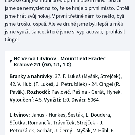
Lukáše Cingela mohl překlopit na obě strany. "Snažili
jsme se nemyslet na to, že se hraje o první místo. Chtěli
jsme hrát svůj hokej. V první třetině nám to nešlo, byli
jsme trošku ospalí. Ale ve druhé jsme byli lepší a měli
jsme využít šance, které jsme si vypracovali," prohlásil
Cingel.
HC Verva Litvínov - Mountfield Hradec
Králové 2:1 (0:0, 1:1, 1:0)
Branky a nahrávky:
37. F. Lukeš (Myšák, Strejček),
42. V. Hübl (F. Lukeš, J. Petružálek) - 24. Cingel (R.
Pavlík).
Rozhodčí:
Pavlovič, Pešina - Gerát, Hynek.
Vyloučení:
4:5.
Využití:
1:0.
Diváci:
5064.
Litvínov:
Janus - Hunkes, Šesták, L. Doudera,
Ščotka, Romančík, Trávníček, Strejček - J.
Petružálek, Gerhát, J. Černý - Myšák, V. Hübl, F.