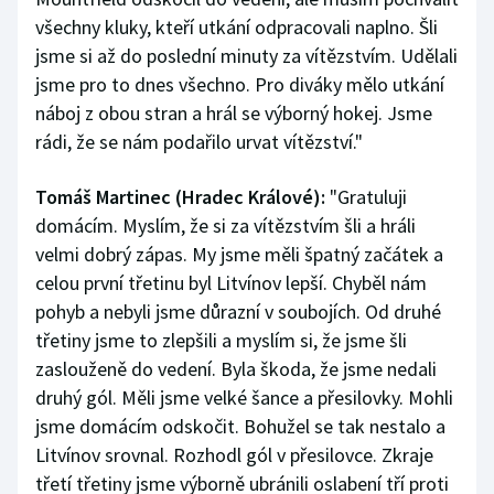
všechny kluky, kteří utkání odpracovali naplno. Šli
jsme si až do poslední minuty za vítězstvím. Udělali
jsme pro to dnes všechno. Pro diváky mělo utkání
náboj z obou stran a hrál se výborný hokej. Jsme
rádi, že se nám podařilo urvat vítězství."
Tomáš Martinec (Hradec Králové):
"Gratuluji
domácím. Myslím, že si za vítězstvím šli a hráli
velmi dobrý zápas. My jsme měli špatný začátek a
celou první třetinu byl Litvínov lepší. Chyběl nám
pohyb a nebyli jsme důrazní v soubojích. Od druhé
třetiny jsme to zlepšili a myslím si, že jsme šli
zaslouženě do vedení. Byla škoda, že jsme nedali
druhý gól. Měli jsme velké šance a přesilovky. Mohli
jsme domácím odskočit. Bohužel se tak nestalo a
Litvínov srovnal. Rozhodl gól v přesilovce. Zkraje
třetí třetiny jsme výborně ubránili oslabení tří proti