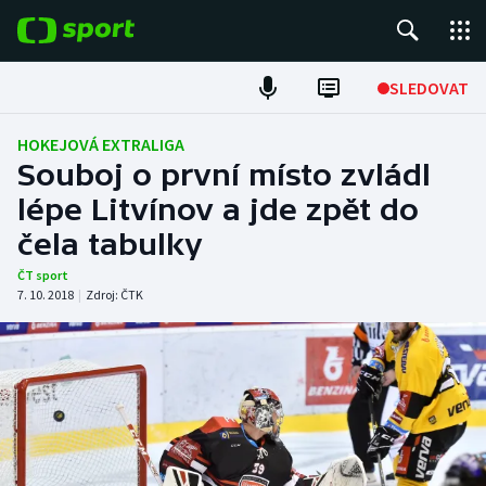
POPULÁRNÍ
SLEDOVAT
Fotbal
HOKEJOVÁ EXTRALIGA
Souboj o první místo zvládl
Hokej
lépe Litvínov a jde zpět do
čela tabulky
Tenis
ČT sport
Atletika
7. 10. 2018
|
Zdroj:
ČTK
Cyklistika
DALŠÍ SPORTY
Americký fotbal
NEPŘEHLÉDNĚTE