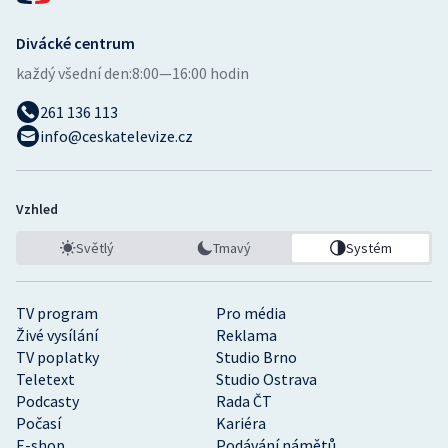
Divácké centrum
každý všední den:
8:00—16:00 hodin
261 136 113
info@ceskatelevize.cz
Vzhled
Světlý
Tmavý
Systém
TV program
Pro média
Živé vysílání
Reklama
TV poplatky
Studio Brno
Teletext
Studio Ostrava
Podcasty
Rada ČT
Počasí
Kariéra
E-shop
Podávání námětů