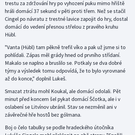
trestu za zdržování hry po vyhození puku mimo hřiště
hráli domácí 37 sekund v pěti proti třem. Než se stačil
Cingel po návratu z trestné lavice zapojit do hry, dostal
domácí do vedení přesnou střelou z pravého kruhu
Hübl.
"Vanta (Hübl) tam pěkně trefil víko a pak už jsme si to
pohlídali. Zápas měl grády hned od prvního střídaní.
Makalo se naplno a bruslilo se. Potkaly se dva dobré
týmy a výsledek tomu odpovídá, že to bylo vyrovnané
až do konce," doplnil Lukeš.
Smazat ztrátu mohl Koukal, ale domácí odolali. Pět
minut před koncem šel pykat domácí Ščotka, ale i v
oslabení se Litvínov ubránil. Stav se nezměnil ani v
závěrečné hře hostů bez gólmana.
Boj o čelo tabulky se podle hradeckého útočníka