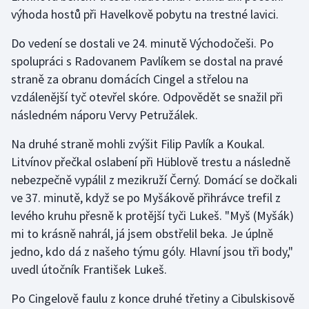
Stolní tenis
výhoda hostů při Havelkově pobytu na trestné lavici.
Do vedení se dostali ve 24. minutě Východočeši. Po
Triatlon
spolupráci s Radovanem Pavlíkem se dostal na pravé
Veslování
straně za obranu domácích Cingel a střelou na
vzdálenější tyč otevřel skóre. Odpovědět se snažil při
Vodní slalom
následném náporu Vervy Petružálek.
Volejbal
Na druhé straně mohli zvýšit Filip Pavlík a Koukal.
Litvínov přečkal oslabení při Hüblově trestu a následně
Ostatní
nebezpečně vypálil z mezikruží Černý. Domácí se dočkali
ve 37. minutě, když se po Myšákově přihrávce trefil z
levého kruhu přesně k protější tyči Lukeš. "Myš (Myšák)
mi to krásně nahrál, já jsem obstřelil beka. Je úplně
jedno, kdo dá z našeho týmu góly. Hlavní jsou tři body,"
uvedl útočník František Lukeš.
Po Cingelově faulu z konce druhé třetiny a Cibulskisově