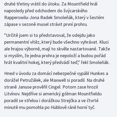
druhé třetiny vrátil do útoku. Za Mountfield hrál
naposledy před odchodem do švýcarského
Gymnastika
Rapperswilu-Jona Radek Smoleňák, který v šestém
zápase v sezoně musel strávit první prohru.
Házená
"Určitě jsem si to představoval, že odejdu jako
Jezdectví
permanentní vítěz, který bude všechno vyhrávat. Kluci
ale hrajou výborně, mají to skvěle nastartované. Takže
Judo
si myslím, že jedna prohra je nepoloží a budou pořád
hrát kvalitní hokej, který předvádí teď," řekl Smoleňák.
Krasobruslení
Hned v úvodu za domácí nebezpečné vypálil Hunkes a
Lezení
dorážel Petružálek, ale Maxwell si poradil. Na druhé
straně Januse prověřil Cingel. Potom zase hrozil
Lyže a snowboard
Litvínov. Nejdříve si americký gólman Mountfieldu
Moderní pětiboj
poradil se střelou i dorážkou Strejčka a ve čtvrté
minutě mu pomohla po Hüblově ráně horní tyč.
Motorsport