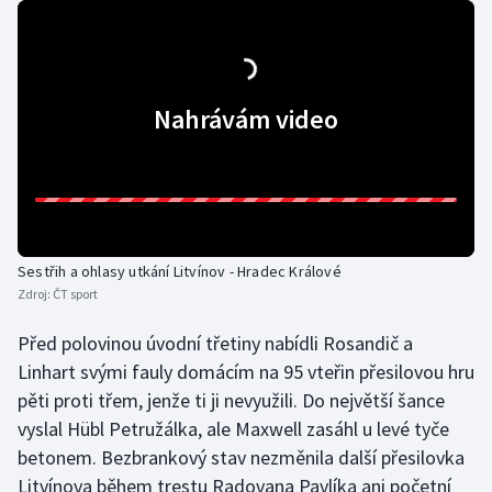
Olympijské hry
Parasport
Nahrávám video
Plavání
Plážový volejbal
Ragby
Sestřih a ohlasy utkání Litvínov - Hradec Králové
Rychlobruslení
Zdroj:
ČT sport
Před polovinou úvodní třetiny nabídli Rosandič a
Rychlostní kanoistika
Linhart svými fauly domácím na 95 vteřin přesilovou hru
pěti proti třem, jenže ti ji nevyužili. Do největší šance
Short track
vyslal Hübl Petružálka, ale Maxwell zasáhl u levé tyče
Sportovní střelba
betonem. Bezbrankový stav nezměnila další přesilovka
Litvínova během trestu Radovana Pavlíka ani početní