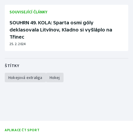
Stolní tenis
SOUVISEJÍCÍ ČLÁNKY
Triatlon
SOUHRN 49. KOLA: Sparta osmi góly
deklasovala Litvínov, Kladno si vyšláplo na
Veslování
Třinec
25. 2. 2024
Vodní slalom
Volejbal
ŠTÍTKY
Ostatní
Hokejová extraliga
Hokej
APLIKACE ČT SPORT