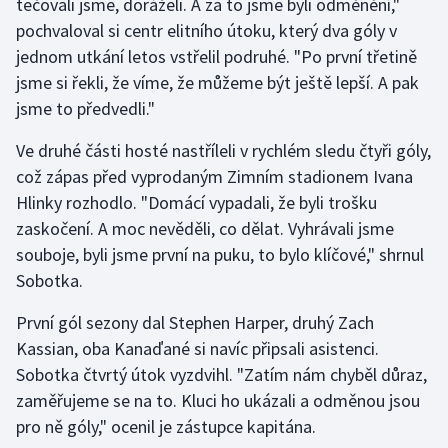
tečovali jsme, doráželi. A za to jsme byli odměnění,"
pochvaloval si centr elitního útoku, který dva góly v
Olympijské hry
jednom utkání letos vstřelil podruhé. "Po první třetině
Parasport
jsme si řekli, že víme, že můžeme být ještě lepší. A pak
jsme to předvedli."
Plavání
Ve druhé části hosté nastříleli v rychlém sledu čtyři góly,
Plážový volejbal
což zápas před vyprodaným Zimním stadionem Ivana
Hlinky rozhodlo. "Domácí vypadali, že byli trošku
Ragby
zaskočení. A moc nevěděli, co dělat. Vyhrávali jsme
souboje, byli jsme první na puku, to bylo klíčové," shrnul
Rychlobruslení
Sobotka.
Rychlostní kanoistika
První gól sezony dal Stephen Harper, druhý Zach
Kassian, oba Kanaďané si navíc připsali asistenci.
Short track
Sobotka čtvrtý útok vyzdvihl. "Zatím nám chyběl důraz,
zaměřujeme se na to. Kluci ho ukázali a odměnou jsou
Sportovní střelba
pro ně góly," ocenil je zástupce kapitána.