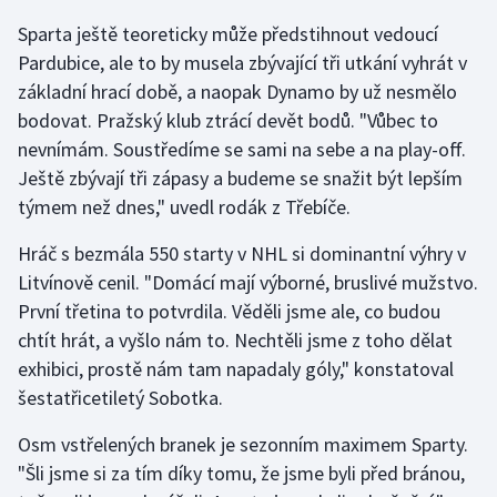
Sparta ještě teoreticky může předstihnout vedoucí
Gymnastika
Pardubice, ale to by musela zbývající tři utkání vyhrát v
základní hrací době, a naopak Dynamo by už nesmělo
Házená
bodovat. Pražský klub ztrácí devět bodů. "Vůbec to
nevnímám. Soustředíme se sami na sebe a na play-off.
Jezdectví
Ještě zbývají tři zápasy a budeme se snažit být lepším
týmem než dnes," uvedl rodák z Třebíče.
Judo
Hráč s bezmála 550 starty v NHL si dominantní výhry v
Krasobruslení
Litvínově cenil. "Domácí mají výborné, bruslivé mužstvo.
První třetina to potvrdila. Věděli jsme ale, co budou
Lezení
chtít hrát, a vyšlo nám to. Nechtěli jsme z toho dělat
exhibici, prostě nám tam napadaly góly," konstatoval
Lyže a snowboard
šestatřicetiletý Sobotka.
Moderní pětiboj
Osm vstřelených branek je sezonním maximem Sparty.
"Šli jsme si za tím díky tomu, že jsme byli před bránou,
Motorsport