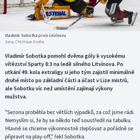
Baseball a softbal
Soutěže
Basketbal
Historické návraty
Biatlon
Aplikace ČT sport
Vladimír Sobotka proti Litvínovu
Zdroj:
ČTK/Hájek Ondřej
Boby a skeleton
AZ kvíz
Vladimír Sobotka pomohl dvěma góly k vysokému
vítězství Sparty 8:3 na ledě silného Litvínova. Po
Box
utkání 49. kola extraligy si jeho tým zajistil minimálně
Curling
druhé místo po základní části a účast v Lize mistrů,
ale Sobotku víc než umístění zajímají výkony
Dostihy
mužstva.
Florbal
"Sezona proběhla bez větších výpadků, za což jsme rádi.
Nemyslím si, že by se někdo teď soustředil na tabulku.
Futsal
Hlavně se chceme výkonnostně zlepšovat a pořádně se
připravit na play-off," řekl Sobotka.
Golf