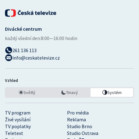
Divácké centrum
každý všední den:
8:00—16:00 hodin
261 136 113
info@ceskatelevize.cz
Vzhled
Světlý
Tmavý
Systém
TV program
Pro média
Živé vysílání
Reklama
TV poplatky
Studio Brno
Teletext
Studio Ostrava