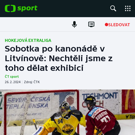
POPULÁRNÍ
SLEDOVAT
Fotbal
HOKEJOVÁ EXTRALIGA
Sobotka po kanonádě v
Hokej
Litvínově: Nechtěli jsme z
toho dělat exhibici
Tenis
ČT sport
Atletika
26. 2. 2024
|
Zdroj:
ČTK
Cyklistika
DALŠÍ SPORTY
Americký fotbal
NEPŘEHLÉDNĚTE