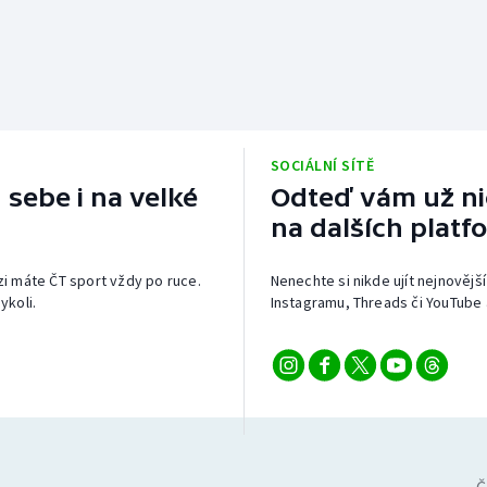
SOCIÁLNÍ SÍTĚ
 sebe i na velké
Odteď vám už nic
na dalších platf
izi máte ČT sport vždy po ruce.
Nenechte si nikde ujít nejnovější
ykoli.
Instagramu, Threads či YouTube 