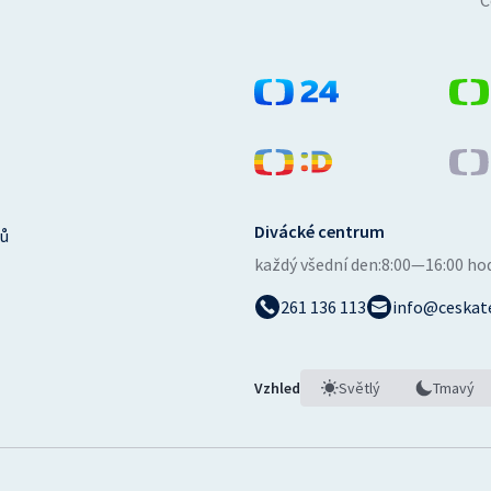
Č
Divácké centrum
ů
každý všední den:
8:00—16:00 ho
261 136 113
info@ceskate
Vzhled
Světlý
Tmavý