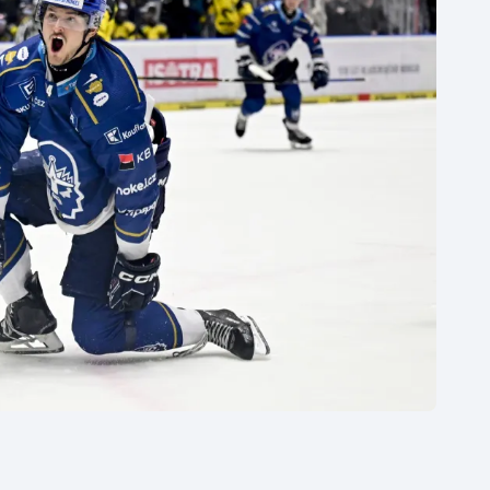
Moderní pětiboj
Triatlon
Motorsport
Veslování
Olympijské hry
Vodní slalom
Parasport
Volejbal
Plavání
Ostatní
Plážový volejbal