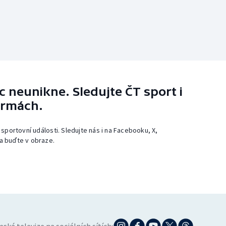
 neunikne. Sledujte ČT sport i
ormách.
 sportovní události. Sledujte nás i na Facebooku, X,
a buďte v obraze.