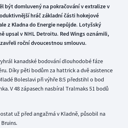
l být domluvený na pokračování v extralize v
oduktivnější hráč základní části hokejové
ale z Kladna do Energie nepůjde. Lotyšský
ně upsal v NHL Detroitu. Red Wings oznámili,
zavřeli roční dvoucestnou smlouvu.
vyhrál kanadské bodování dlouhodobé fáze
ru. Díky pěti bodům za hattrick a dvě asistence
ladé Boleslavi při výhře 8:5 předstihl o bod
nka. V 48 zápasech nasbíral Tralmaks 51 bodů
ostat už před angažmá v Kladně, působil na
Bruins.