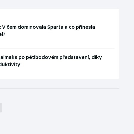
): V čem dominovala Sparta a co přinesla
el?
 Tralmaks po pětibodovém představení, díky
duktivity