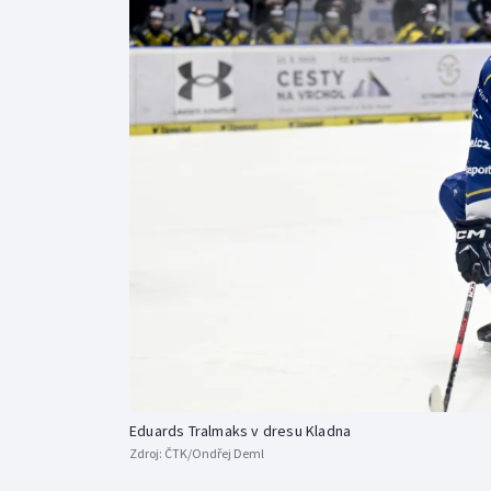
Curling
Dostihy
Florbal
Futsal
Golf
Gymnastika
Eduards Tralmaks v dresu Kladna
Zdroj:
ČTK/Ondřej Deml