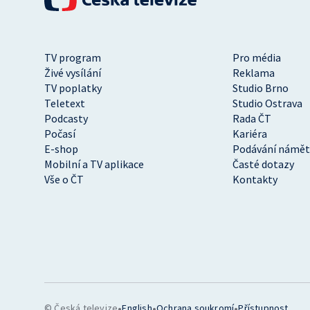
TV program
Pro média
Živé vysílání
Reklama
TV poplatky
Studio Brno
Teletext
Studio Ostrava
Podcasty
Rada ČT
Počasí
Kariéra
E-shop
Podávání námět
Mobilní a TV aplikace
Časté dotazy
Vše o ČT
Kontakty
•
•
•
© Česká televize
English
Ochrana soukromí
Přístupnost