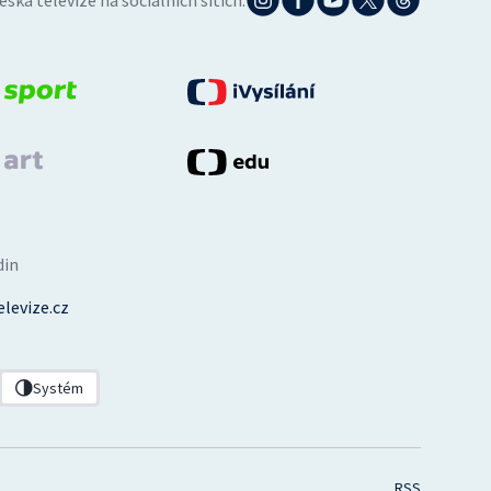
eská televize na sociálních sítích:
din
levize.cz
Systém
RSS