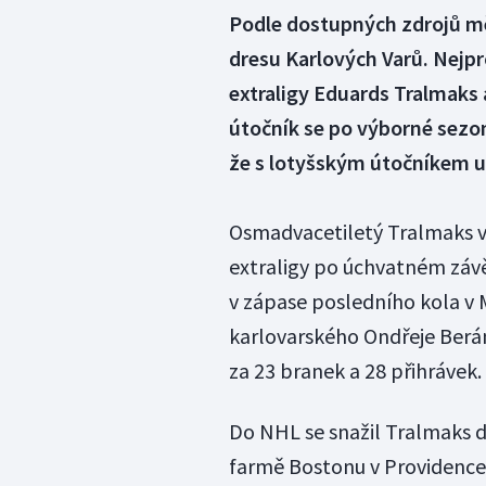
Podle dostupných zdrojů mě
dresu Karlových Varů. Nejpr
extraligy Eduards Tralmaks 
útočník se po výborné sezo
že s lotyšským útočníkem u
Osmadvacetiletý Tralmaks 
extraligy po úchvatném závě
v zápase posledního kola v M
karlovarského Ondřeje Berá
za 23 branek a 28 přihrávek.
Do NHL se snažil Tralmaks d
farmě Bostonu v Providence 