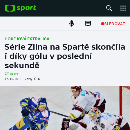
POPULÁRNÍ
SLEDOVAT
Fotbal
HOKEJOVÁ EXTRALIGA
Série Zlína na Spartě skončila
Hokej
i díky gólu v poslední
sekundě
Tenis
ČT sport
Atletika
17. 10. 2013
|
Zdroj:
ČTK
Cyklistika
DALŠÍ SPORTY
Americký fotbal
NEPŘEHLÉDNĚTE