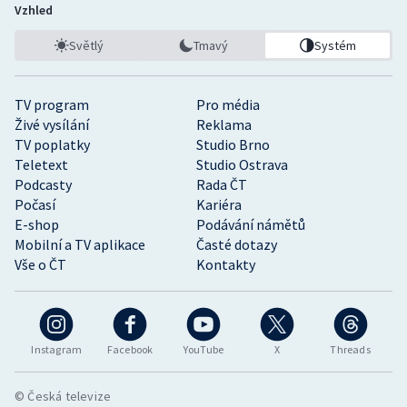
Vzhled
Světlý
Tmavý
Systém
TV program
Pro média
Živé vysílání
Reklama
TV poplatky
Studio Brno
Teletext
Studio Ostrava
Podcasty
Rada ČT
Počasí
Kariéra
E-shop
Podávání námětů
Mobilní a TV aplikace
Časté dotazy
Vše o ČT
Kontakty
Instagram
Facebook
YouTube
X
Threads
© Česká televize