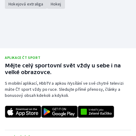
Stolní tenis
Hokejová extraliga
Hokej
Triatlon
Veslování
Vodní slalom
APLIKACE ČT SPORT
Volejbal
Mějte celý sportovní svět vždy u sebe i na
velké obrazovce.
Ostatní
S mobilní aplikací, HbbTV a apkou iVysílání ve své chytré televizi
máte ČT sport vždy po ruce. Sledujte přímé přenosy, články a
bonusový obsah kdekoli a kdykoli.