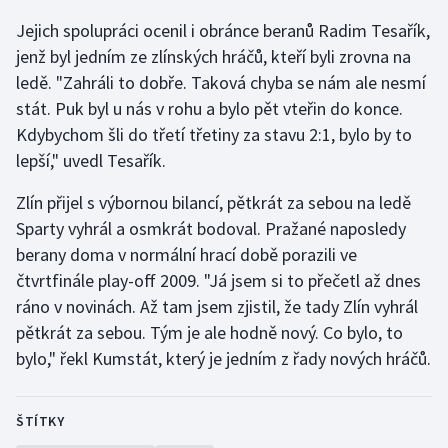
Jejich spolupráci ocenil i obránce beranů Radim Tesařík,
Olympijské hry
jenž byl jedním ze zlínských hráčů, kteří byli zrovna na
Parasport
ledě. "Zahráli to dobře. Taková chyba se nám ale nesmí
stát. Puk byl u nás v rohu a bylo pět vteřin do konce.
Plavání
Kdybychom šli do třetí třetiny za stavu 2:1, bylo by to
lepší," uvedl Tesařík.
Plážový volejbal
Zlín přijel s výbornou bilancí, pětkrát za sebou na ledě
Ragby
Sparty vyhrál a osmkrát bodoval. Pražané naposledy
berany doma v normální hrací době porazili ve
Rychlobruslení
čtvrtfinále play-off 2009. "Já jsem si to přečetl až dnes
ráno v novinách. Až tam jsem zjistil, že tady Zlín vyhrál
Rychlostní kanoistika
pětkrát za sebou. Tým je ale hodně nový. Co bylo, to
bylo," řekl Kumstát, který je jedním z řady nových hráčů.
Short track
Sportovní střelba
ŠTÍTKY