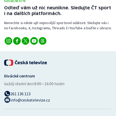
SOCIÁLNÍ SÍTĚ
Odteď vám už nic neunikne. Sledujte ČT sport
i na dalších platformách.
Nenechte si nikde ujít nejnovější sportovní události. Sledujte nás i
na Facebooku, X, Instagramu, Threads či YouTube a buďte v obraze.
Divácké centrum
každý všední den:
8:00—16:00 hodin
261 136 113
info@ceskatelevize.cz