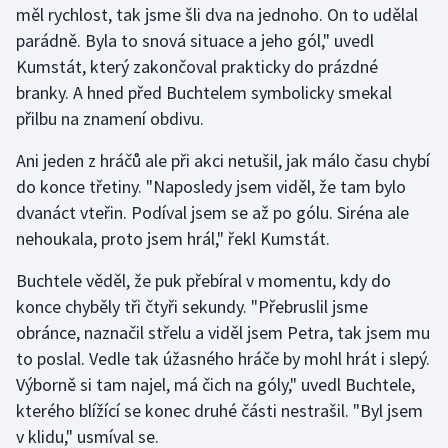
měl rychlost, tak jsme šli dva na jednoho. On to udělal
parádně. Byla to snová situace a jeho gól," uvedl
Gymnastika
Kumstát, který zakončoval prakticky do prázdné
branky. A hned před Buchtelem symbolicky smekal
Házená
přilbu na znamení obdivu.
Jezdectví
Ani jeden z hráčů ale při akci netušil, jak málo času chybí
do konce třetiny. "Naposledy jsem viděl, že tam bylo
Judo
dvanáct vteřin. Podíval jsem se až po gólu. Siréna ale
nehoukala, proto jsem hrál," řekl Kumstát.
Krasobruslení
Buchtele věděl, že puk přebíral v momentu, kdy do
Lezení
konce chyběly tři čtyři sekundy. "Přebruslil jsme
obránce, naznačil střelu a viděl jsem Petra, tak jsem mu
Lyže a snowboard
to poslal. Vedle tak úžasného hráče by mohl hrát i slepý.
Moderní pětiboj
Výborně si tam najel, má čich na góly," uvedl Buchtele,
kterého blížící se konec druhé části nestrašil. "Byl jsem
Motorsport
v klidu," usmíval se.