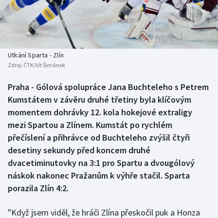
Baseball a softbal
Soutěže
Basketbal
Historické návraty
Biatlon
Aplikace ČT sport
Utkání Sparta - Zlín
Zdroj:
ČTK/Vít Šimánek
Boby a skeleton
AZ kvíz
Praha - Gólová spolupráce Jana Buchteleho s Petrem
Kumstátem v závěru druhé třetiny byla klíčovým
Box
momentem dohrávky 12. kola hokejové extraligy
Curling
mezi Spartou a Zlínem. Kumstát po rychlém
přečíslení a přihrávce od Buchteleho zvýšil čtyři
Dostihy
desetiny sekundy před koncem druhé
dvacetiminutovky na 3:1 pro Spartu a dvougólový
Florbal
náskok nakonec Pražanům k výhře stačil. Sparta
porazila Zlín 4:2.
Futsal
"Když jsem viděl, že hráči Zlína přeskočil puk a Honza
Golf