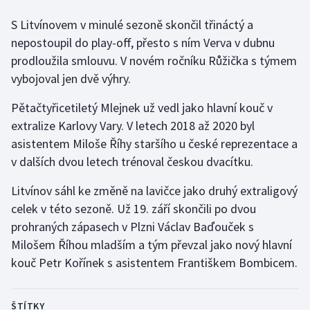
Stolní tenis
S Litvínovem v minulé sezoně skončil třináctý a
nepostoupil do play-off, přesto s ním Verva v dubnu
Triatlon
prodloužila smlouvu. V novém ročníku Růžička s týmem
Veslování
vybojoval jen dvě výhry.
Pětačtyřicetiletý Mlejnek už vedl jako hlavní kouč v
Vodní slalom
extralize Karlovy Vary. V letech 2018 až 2020 byl
Volejbal
asistentem Miloše Říhy staršího u české reprezentace a
v dalších dvou letech trénoval českou dvacítku.
Ostatní
Litvínov sáhl ke změně na lavičce jako druhý extraligový
celek v této sezoně. Už 19. září skončili po dvou
prohraných zápasech v Plzni Václav Baďouček s
Milošem Říhou mladším a tým převzal jako nový hlavní
kouč Petr Kořínek s asistentem Františkem Bombicem.
ŠTÍTKY