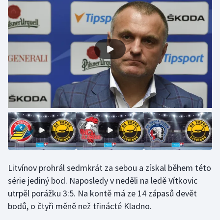
Gymnastika
Házená
Jezdectví
Judo
Krasobruslení
Lezení
Lyže a snowboard
Litvínov prohrál sedmkrát za sebou a získal během této
série jediný bod. Naposledy v neděli na ledě Vítkovic
Moderní pětiboj
utrpěl porážku 3:5. Na kontě má ze 14 zápasů devět
bodů, o čtyři měně než třinácté Kladno.
Motorsport