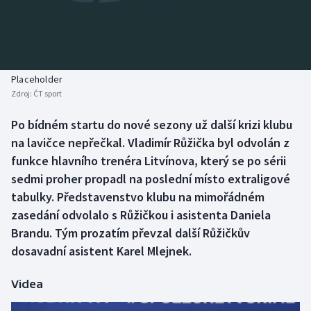
Baseball a softbal
Soutěže
Basketbal
Historické návraty
Biatlon
Aplikace ČT sport
Placeholder
Zdroj:
ČT sport
Boby a skeleton
AZ kvíz
Po bídném startu do nové sezony už další krizi klubu
na lavičce nepřečkal. Vladimír Růžička byl odvolán z
Box
funkce hlavního trenéra Litvínova, který se po sérii
Curling
sedmi proher propadl na poslední místo extraligové
tabulky. Představenstvo klubu na mimořádném
Dostihy
zasedání odvolalo s Růžičkou i asistenta Daniela
Brandu. Tým prozatím převzal další Růžičkův
Florbal
dosavadní asistent Karel Mlejnek.
Futsal
Videa
Golf