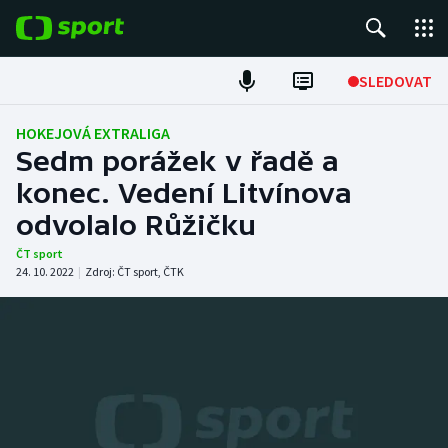
POPULÁRNÍ
SLEDOVAT
Fotbal
HOKEJOVÁ EXTRALIGA
Sedm porážek v řadě a
Hokej
konec. Vedení Litvínova
odvolalo Růžičku
Tenis
ČT sport
Atletika
24. 10. 2022
|
Zdroj:
ČT sport
,
ČTK
Cyklistika
DALŠÍ SPORTY
Americký fotbal
NEPŘEHLÉDNĚTE