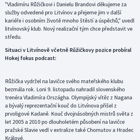
"Vladimíru Růžičkovi i Danielu Brandovi děkujeme za
Olympijské hry
služby odvedené pro Litvínov a přejeme jim v další
kariéře i osobním životě mnoho štěstí a úspěchů," uvedl
Parasport
litvínovský klub. Nový realizační tým chce představit ve
středu.
Plavání
Situaci v Litvínově včetně Růžičkovy pozice probíral
Plážový volejbal
Hokej fokus podcast:
Ragby
Růžička vydržel na lavičce svého mateřského klubu
Rychlobruslení
bezmála rok. Loni 9. listopadu nahradil slovenského
trenéra Vladimíra Országha. Olympijský vítěz z Nagana
Rychlostní kanoistika
a bývalý reprezentační kouč do Litvínova přišel z
prvoligové Kadaně. Kouč dvojnásobných mistrů světa z
Short track
let 2005 a 2010 po dlouholetém působení na lavičce
Sportovní střelba
pražské Slavie vedl v extralize také Chomutov a Hradec
Králové.