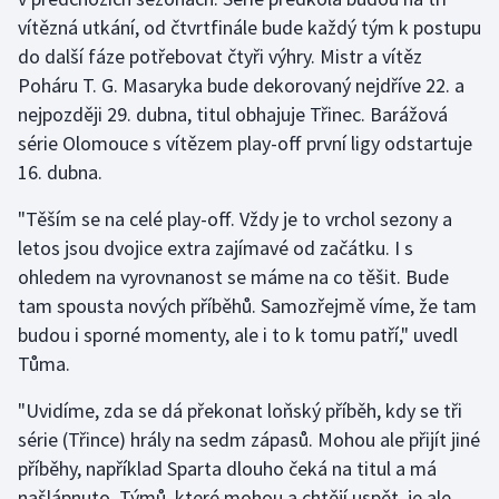
Stolní tenis
vítězná utkání, od čtvrtfinále bude každý tým k postupu
do další fáze potřebovat čtyři výhry. Mistr a vítěz
Triatlon
Poháru T. G. Masaryka bude dekorovaný nejdříve 22. a
nejpozději 29. dubna, titul obhajuje Třinec. Barážová
Veslování
série Olomouce s vítězem play-off první ligy odstartuje
16. dubna.
Vodní slalom
"Těším se na celé play-off. Vždy je to vrchol sezony a
Volejbal
letos jsou dvojice extra zajímavé od začátku. I s
ohledem na vyrovnanost se máme na co těšit. Bude
Ostatní
tam spousta nových příběhů. Samozřejmě víme, že tam
budou i sporné momenty, ale i to k tomu patří," uvedl
Tůma.
"Uvidíme, zda se dá překonat loňský příběh, kdy se tři
série (Třince) hrály na sedm zápasů. Mohou ale přijít jiné
příběhy, například Sparta dlouho čeká na titul a má
našlápnuto. Týmů, které mohou a chtějí uspět, je ale