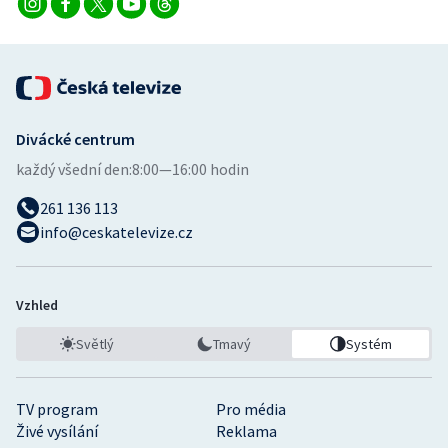
Divácké centrum
každý všední den:
8:00—16:00 hodin
261 136 113
info@ceskatelevize.cz
Vzhled
Světlý
Tmavý
Systém
TV program
Pro média
Živé vysílání
Reklama