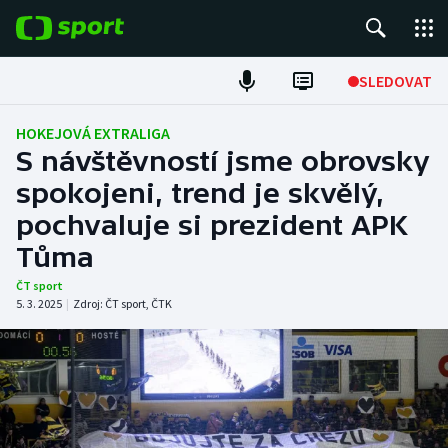
POPULÁRNÍ
SLEDOVAT
Fotbal
HOKEJOVÁ EXTRALIGA
S návštěvností jsme obrovsky
Hokej
spokojeni, trend je skvělý,
pochvaluje si prezident APK
Tenis
Tůma
Atletika
ČT sport
5. 3. 2025
|
Zdroj:
ČT sport
,
ČTK
Cyklistika
DALŠÍ SPORTY
Americký fotbal
NEPŘEHLÉDNĚTE