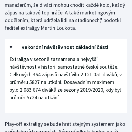
manažerům, že diváci mohou chodit každé kolo, každý
Olympijské hry
zápas na takové top hráče. A také marketingovým
oddělením, která udržela lidi na stadionech," podotkl
Parasport
ředitel extraligy Martin Loukota.
Plavání
Rekordní návštěvnost základní části
Plážový volejbal
Extraliga v sezoně zaznamenala nejvyšší
Ragby
návštěvnost v historii samostatné české soutěže.
Celkových 364 zápasů navštívilo 2 121 051 diváků, v
Rychlobruslení
průměru 5827 na utkání. Dosavadním maximem
bylo 2 083 674 diváků ze sezony 2019/2020, kdy byl
Rychlostní kanoistika
průměr 5724 na utkání.
Short track
Sportovní střelba
Play-off extraligy se bude hrát stejným systémem jako
v předchozích sezonách. Série předkola budou na tři