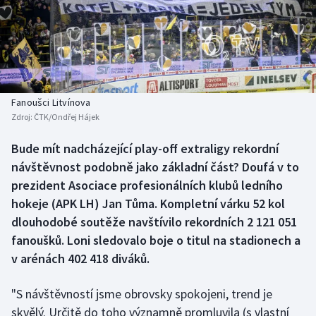
Baseball a softbal
Soutěže
Basketbal
Historické návraty
Biatlon
Aplikace ČT sport
Fanoušci Litvínova
Boby a skeleton
AZ kvíz
Zdroj:
ČTK/Ondřej Hájek
Box
Bude mít nadcházející play-off extraligy rekordní
návštěvnost podobně jako základní část? Doufá v to
Curling
prezident Asociace profesionálních klubů ledního
hokeje (APK LH) Jan Tůma. Kompletní várku 52 kol
Dostihy
dlouhodobé soutěže navštívilo rekordních 2 121 051
fanoušků. Loni sledovalo boje o titul na stadionech a
Florbal
v arénách 402 418 diváků.
Futsal
"S návštěvností jsme obrovsky spokojeni, trend je
skvělý. Určitě do toho významně promluvila (s vlastní
Golf