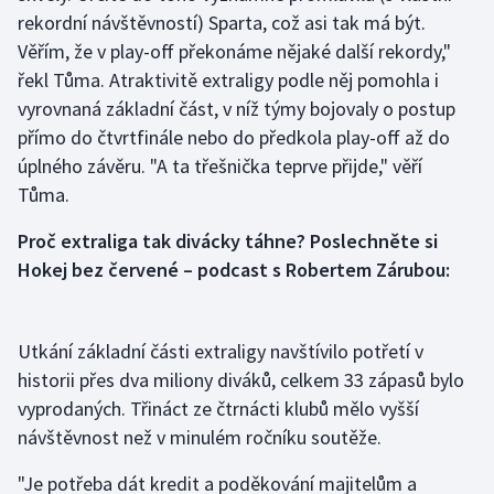
rekordní návštěvností) Sparta, což asi tak má být.
Věřím, že v play-off překonáme nějaké další rekordy,"
Gymnastika
řekl Tůma. Atraktivitě extraligy podle něj pomohla i
Házená
vyrovnaná základní část, v níž týmy bojovaly o postup
přímo do čtvrtfinále nebo do předkola play-off až do
Jezdectví
úplného závěru. "A ta třešnička teprve přijde," věří
Tůma.
Judo
Proč extraliga tak divácky táhne? Poslechněte si
Krasobruslení
Hokej bez červené – podcast s Robertem Zárubou:
Lezení
Utkání základní části extraligy navštívilo potřetí v
Lyže a snowboard
historii přes dva miliony diváků, celkem 33 zápasů bylo
vyprodaných. Třináct ze čtrnácti klubů mělo vyšší
Moderní pětiboj
návštěvnost než v minulém ročníku soutěže.
Motorsport
"Je potřeba dát kredit a poděkování majitelům a