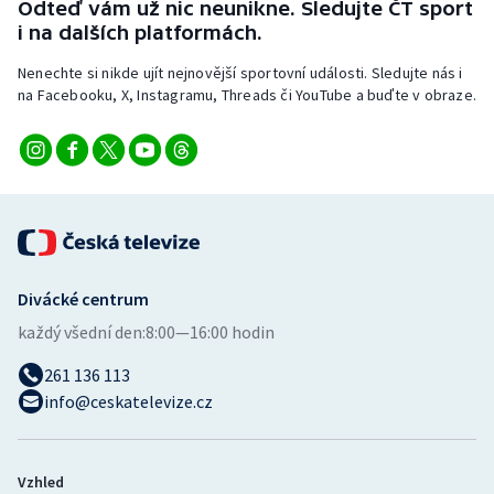
Odteď vám už nic neunikne. Sledujte ČT sport
i na dalších platformách.
Nenechte si nikde ujít nejnovější sportovní události. Sledujte nás i
na Facebooku, X, Instagramu, Threads či YouTube a buďte v obraze.
Divácké centrum
každý všední den:
8:00—16:00 hodin
261 136 113
info@ceskatelevize.cz
Vzhled