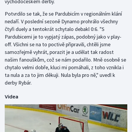
východočeském derby.
Olympijské hry
Potvrdilo se tak, že se Pardubicím v regionálním klání
nedaří. V poslední sezoně Dynamo prohrálo všechny
Parasport
čtyři duely a tentokrát schytalo debakl 0:6. "S
Pardubicemi je to vypjatý zápas, podobný jako v play-
Plavání
off. Všichni se na to poctivě připravili, chtěli jsme
Plážový volejbal
samozřejmě vyhrát, porazit je a udělat tak radost
našim fanouškům, což se nám podařilo. Mně osobně se
Ragby
chytalo velmi dobře, kluci mi pomáhali, z toho vznikla i
ta nula a za to jim děkuji. Nula byla pro ně," uvedl k
Rychlobruslení
derby Rybár.
Rychlostní kanoistika
Videa
Short track
Sportovní střelba