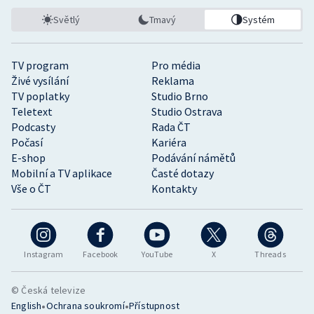
Světlý
Tmavý
Systém
TV program
Pro média
Živé vysílání
Reklama
TV poplatky
Studio Brno
Teletext
Studio Ostrava
Podcasty
Rada ČT
Počasí
Kariéra
E-shop
Podávání námětů
Mobilní a TV aplikace
Časté dotazy
Vše o ČT
Kontakty
Instagram
Facebook
YouTube
X
Threads
© Česká televize
•
•
English
Ochrana soukromí
Přístupnost