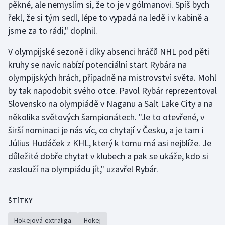
pěkné, ale nemyslím si, že to je v gólmanovi. Spíš bych
řekl, že si tým sedl, lépe to vypadá na ledě i v kabině a
jsme za to rádi," doplnil.
V olympijské sezoně i díky absenci hráčů NHL pod pěti
kruhy se navíc nabízí potenciální start Rybára na
olympijských hrách, případně na mistrovství světa. Mohl
by tak napodobit svého otce. Pavol Rybár reprezentoval
Slovensko na olympiádě v Naganu a Salt Lake City a na
několika světových šampionátech. "Je to otevřené, v
širší nominaci je nás víc, co chytají v Česku, a je tam i
Július Hudáček z KHL, který k tomu má asi nejblíže. Je
důležité dobře chytat v klubech a pak se ukáže, kdo si
zaslouží na olympiádu jít," uzavřel Rybár.
ŠTÍTKY
Hokejová extraliga
Hokej