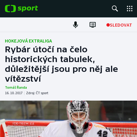
POPULÁRNÍ
SLEDOVAT
Fotbal
HOKEJOVÁ EXTRALIGA
Rybár útočí na čelo
Hokej
historických tabulek,
důležitější jsou pro něj ale
Tenis
vítězství
Atletika
Tomáš Řanda
16. 10. 2017
|
Zdroj:
ČT sport
Cyklistika
DALŠÍ SPORTY
Americký fotbal
NEPŘEHLÉDNĚTE