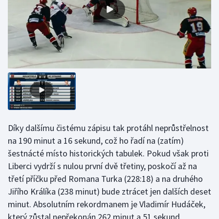
Stolní tenis
Triatlon
Veslování
Vodní slalom
Volejbal
Ostatní
Díky dalšímu čistému zápisu tak protáhl neprůstřelnost
na 190 minut a 16 sekund, což ho řadí na (zatím)
šestnácté místo historických tabulek. Pokud však proti
Liberci vydrží s nulou první dvě třetiny, poskočí až na
třetí příčku před Romana Turka (228:18) a na druhého
Jiřího Králíka (238 minut) bude ztrácet jen dalších deset
minut. Absolutním rekordmanem je Vladimír Hudáček,
který zůstal nepřekonán 262 minut a 51 sekund.