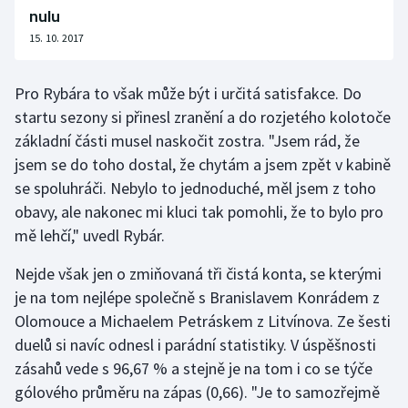
nulu
15. 10. 2017
Pro Rybára to však může být i určitá satisfakce. Do
startu sezony si přinesl zranění a do rozjetého kolotoče
základní části musel naskočit zostra. "Jsem rád, že
jsem se do toho dostal, že chytám a jsem zpět v kabině
se spoluhráči. Nebylo to jednoduché, měl jsem z toho
obavy, ale nakonec mi kluci tak pomohli, že to bylo pro
mě lehčí," uvedl Rybár.
Nejde však jen o zmiňovaná tři čistá konta, se kterými
je na tom nejlépe společně s Branislavem Konrádem z
Olomouce a Michaelem Petráskem z Litvínova. Ze šesti
duelů si navíc odnesl i parádní statistiky. V úspěšnosti
zásahů vede s 96,67 % a stejně je na tom i co se týče
gólového průměru na zápas (0,66). "Je to samozřejmě