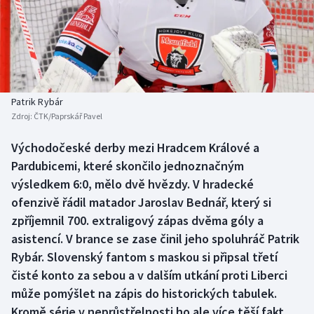
Baseball a softbal
Soutěže
Basketbal
Historické návraty
Biatlon
Aplikace ČT sport
Patrik Rybár
Boby a skeleton
AZ kvíz
Zdroj:
ČTK/Paprskář Pavel
Box
Východočeské derby mezi Hradcem Králové a
Pardubicemi, které skončilo jednoznačným
Curling
výsledkem 6:0, mělo dvě hvězdy. V hradecké
ofenzivě řádil matador Jaroslav Bednář, který si
Dostihy
zpříjemnil 700. extraligový zápas dvěma góly a
asistencí. V brance se zase činil jeho spoluhráč Patrik
Florbal
Rybár. Slovenský fantom s maskou si připsal třetí
čisté konto za sebou a v dalším utkání proti Liberci
Futsal
může pomýšlet na zápis do historických tabulek.
Kromě série v neprůstřelnosti ho ale více těší fakt,
Golf