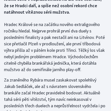
že se Hradci daří, a spíše než osobní rekord chce
Gymnastika
natáhnout vítěznou sérii mužstva.
Házená
Hradec Králové se na začátku nového extraligového
ročníku hledal. Nejprve prohrál první dva duely s
Jezdectví
posledními finalisty a pak nestačil ani na Litvínov. Poté
sice přetlačil Plzeň v prodloužení, ale první tříbodová
Judo
výhra přišla až v pátém kole proti Třinci. Těžký los však
nebyl jediným problémem Hradce. Východočechům
Krasobruslení
citelně chyběla brankářská jednička, která dotáhla
mužstvo až do semifinále jarního play-off.
Lezení
Za zraněného Rybára musel zaskakovat spolehlivý
Lyže a snowboard
Jakub Sedláček, ale až s návratem slovenského
brankáře začal Hradec pravidelně bodovat. Aktuálně
Moderní pětiboj
tahá sérii pěti vítězství, tým navíc neinkasoval v
posledních třech duelech a neprůstřelnost vydržela i po
Motorsport