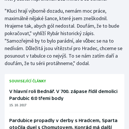
"Kluci hrají výborně dozadu, nemám moc práce,
maximálně nějaké šance, které jsem zneškodnil.
Hrajeme tak, abych gól nedostal. Doufám, že to bude
pokračovat," vyhlíží Rybár historický zápis.
"Samozřejmě by to bylo parádní, ale vůbec se na to
nedívám. Důležitá jsou vítězství pro Hradec, chceme se
posunout v tabulce co nejvýš. To se nám zatím daří a
doufám, že tu sérii protáhneme," dodal.
SOUVISEJÍCÍ ČLÁNKY
V hlavní roli Bednář. V 700. zápase řídil demolici
Pardubic 6:0 třemi body
15. 10. 2017
Pardubice propadly v derby s Hradcem, Sparta
otočila duel s Chomutovem. Konrád má další