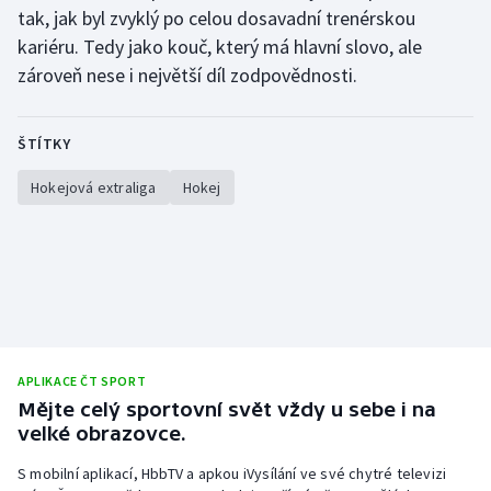
Stolní tenis
tak, jak byl zvyklý po celou dosavadní trenérskou
kariéru. Tedy jako kouč, který má hlavní slovo, ale
Triatlon
zároveň nese i největší díl zodpovědnosti.
Veslování
ŠTÍTKY
Vodní slalom
Hokejová extraliga
Hokej
Volejbal
Ostatní
APLIKACE ČT SPORT
Mějte celý sportovní svět vždy u sebe i na
velké obrazovce.
S mobilní aplikací, HbbTV a apkou iVysílání ve své chytré televizi