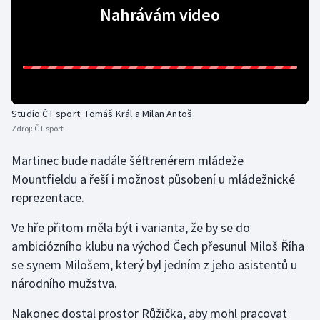
Nahrávám video
Olympijské hry
Parasport
Plavání
Studio ČT sport: Tomáš Král a Milan Antoš
Plážový volejbal
Zdroj:
ČT sport
Ragby
Martinec bude nadále šéftrenérem mládeže
Mountfieldu a řeší i možnost působení u mládežnické
Rychlobruslení
reprezentace.
Ve hře přitom měla být i varianta, že by se do
Rychlostní kanoistika
ambiciózního klubu na východ Čech přesunul Miloš Říha
Short track
se synem Milošem, který byl jedním z jeho asistentů u
národního mužstva.
Sportovní střelba
Nakonec dostal prostor Růžička, aby mohl pracovat