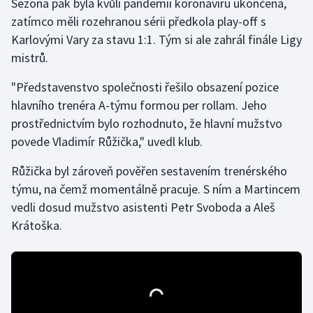
Sezona pak byla kvůli pandemii koronaviru ukončena,
zatímco měli rozehranou sérii předkola play-off s
Gymnastika
Karlovými Vary za stavu 1:1. Tým si ale zahrál finále Ligy
mistrů.
Házená
"Představenstvo společnosti řešilo obsazení pozice
Jezdectví
hlavního trenéra A-týmu formou per rollam. Jeho
prostřednictvím bylo rozhodnuto, že hlavní mužstvo
Judo
povede Vladimír Růžička," uvedl klub.
Krasobruslení
Růžička byl zároveň pověřen sestavením trenérského
týmu, na čemž momentálně pracuje. S ním a Martincem
Lezení
vedli dosud mužstvo asistenti Petr Svoboda a Aleš
Krátoška.
Lyže a snowboard
Moderní pětiboj
Motorsport