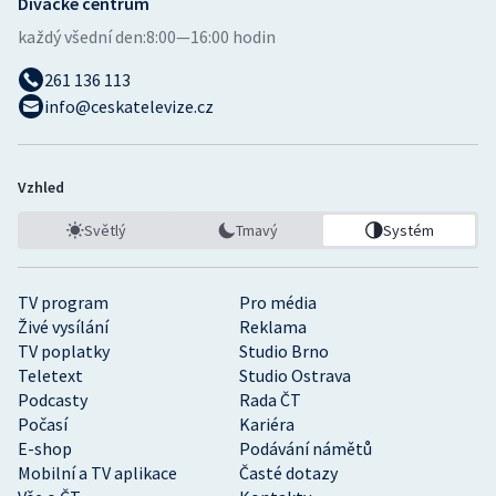
Divácké centrum
každý všední den:
8:00—16:00 hodin
261 136 113
info@ceskatelevize.cz
Vzhled
Světlý
Tmavý
Systém
TV program
Pro média
Živé vysílání
Reklama
TV poplatky
Studio Brno
Teletext
Studio Ostrava
Podcasty
Rada ČT
Počasí
Kariéra
E-shop
Podávání námětů
Mobilní a TV aplikace
Časté dotazy