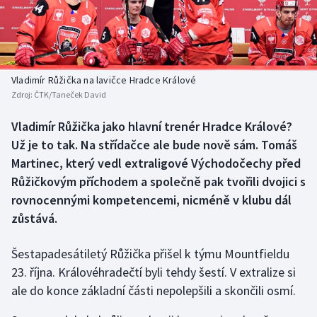
Baseball a softbal
Soutěže
Basketbal
Historické návraty
Biatlon
Aplikace ČT sport
Vladimír Růžička na lavičce Hradce Králové
Zdroj:
ČTK/Taneček David
Boby a skeleton
AZ kvíz
Vladimír Růžička jako hlavní trenér Hradce Králové?
Už je to tak. Na střídačce ale bude nově sám. Tomáš
Box
Martinec, který vedl extraligové Východočechy před
Curling
Růžičkovým příchodem a společně pak tvořili dvojici s
rovnocennými kompetencemi, nicméně v klubu dál
Dostihy
zůstává.
Florbal
Šestapadesátiletý Růžička přišel k týmu Mountfieldu
23. října. Královéhradečtí byli tehdy šestí. V extralize si
Futsal
ale do konce základní části nepolepšili a skončili osmí.
Golf