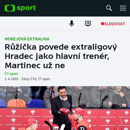
POPULÁRNÍ
SLEDOVAT
Fotbal
HOKEJOVÁ EXTRALIGA
Růžička povede extraligový
Hokej
Hradec jako hlavní trenér,
Martinec už ne
Tenis
ČT sport
Atletika
2. 4. 2020
|
Zdroj:
ČTK
,
ČT sport
Cyklistika
DALŠÍ SPORTY
Americký fotbal
NEPŘEHLÉDNĚTE