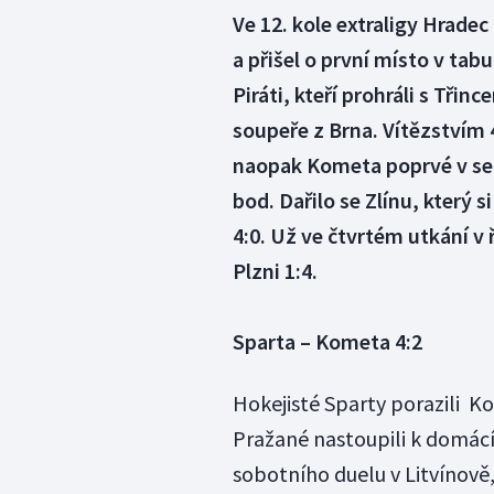
Ve 12. kole extraligy Hrad
a přišel o první místo v tab
Piráti, kteří prohráli s Tři
soupeře z Brna. Vítězstvím 4
naopak Kometa poprvé v sez
bod. Dařilo se Zlínu, který 
4:0. Už ve čtvrtém utkání v
Plzni 1:4.
Sparta – Kometa 4:2
Hokejisté Sparty porazili Kom
Pražané nastoupili k domác
sobotního duelu v Litvínově, 