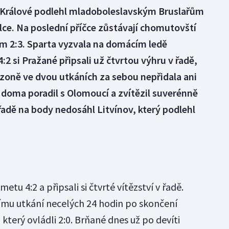
ec Králové podlehl mladoboleslavským Bruslařům
ulce. Na poslední příčce zůstávají chomutovští
ncem 2:3. Sparta vyzvala na domácím ledě
:2 si Pražané připsali už čtvrtou výhru v řadě,
oně ve dvou utkáních za sebou nepřidala ani
si doma poradil s Olomoucí a zvítězil suverénně
 řadě na body nedosáhl Litvínov, který podlehl
etu 4:2 a připsali si čtvrté vítězství v řadě.
ímu utkání necelých 24 hodin po skončení
který ovládli 2:0. Brňané dnes už po devíti