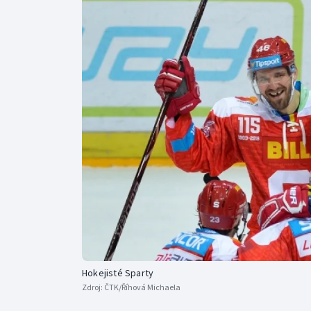
Curling
Dostihy
Florbal
Futsal
Golf
Gymnastika
Hokejisté Sparty
Zdroj:
ČTK/Říhová Michaela