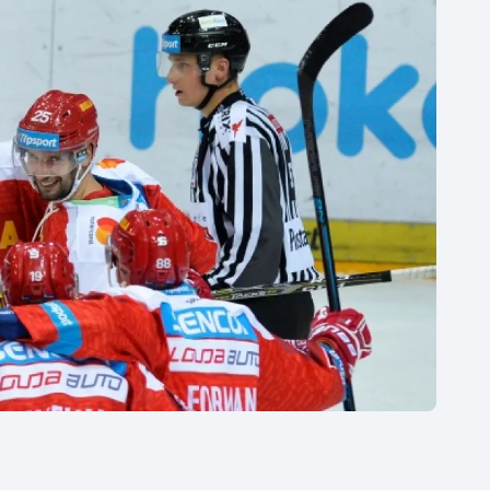
Moderní pětiboj
Triatlon
Motorsport
Veslování
Olympijské hry
Vodní slalom
Parasport
Volejbal
Plavání
Ostatní
Plážový volejbal