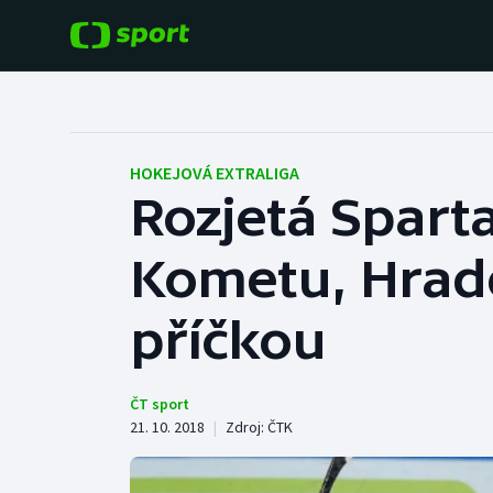
POPULÁRNÍ
DALŠÍ SPORTY
Fotbal
Americký fotbal
HOKEJOVÁ EXTRALIGA
Rozjetá Sparta
Hokej
Baseball a softbal
Kometu, Hradec
Tenis
Basketbal
Atletika
příčkou
Biatlon
Cyklistika
Boby a skeleton
ČT sport
21. 10. 2018
|
Zdroj:
ČTK
Box