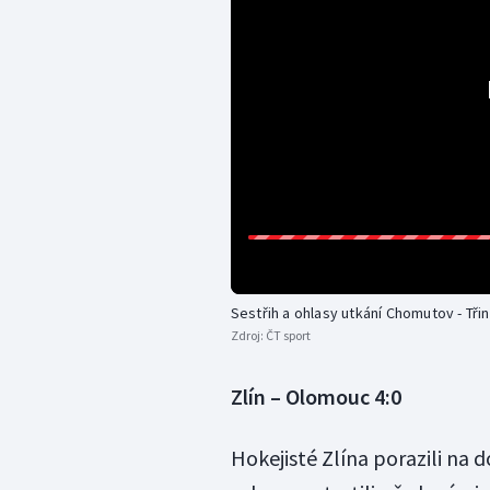
Sestřih a ohlasy utkání Chomutov - Tři
Zdroj:
ČT sport
Zlín – Olomouc 4:0
Hokejisté Zlína porazili na