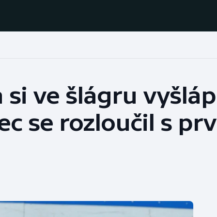
Házená
Ragby
 si ve šlágru vyšláp
Jezdectví
Rychlobruslení
 se rozloučil s prv
Rychlostní
Judo
kanoistika
Krasobruslení
Short track
Lezení
Sportovní střelba
Lyže a snowboard
Stolní tenis