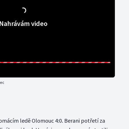
Nahrávám video
nec
 domácím ledě Olomouc 4:0. Berani potřetí za