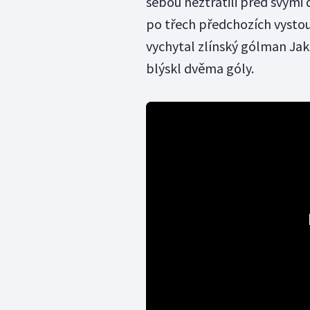
sebou neztratili před svými 
po třech předchozích vystou
vychytal zlínský gólman Jak
blýskl dvěma góly.