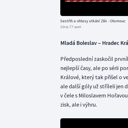
Sestřih a ohlasy utkání Zlín - Olomouc
Zdroj:
ČT sport
Mladá Boleslav – Hradec Krá
Předposlední zaskočil první
nejlepší časy, ale po sérii p
Králové, který tak přišel o ve
ale další góly už stříleli j
v čele s Miloslavem Hořavou 
zisk, ale i výhru.