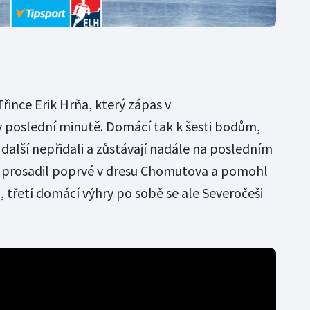
Třince Erik Hrňa, který zápas v
poslední minutě. Domácí tak k šesti bodům,
, další nepřidali a zůstávají nadále na posledním
se prosadil poprvé v dresu Chomutova a pomohl
1, třetí domácí výhry po sobě se ale Severočeši