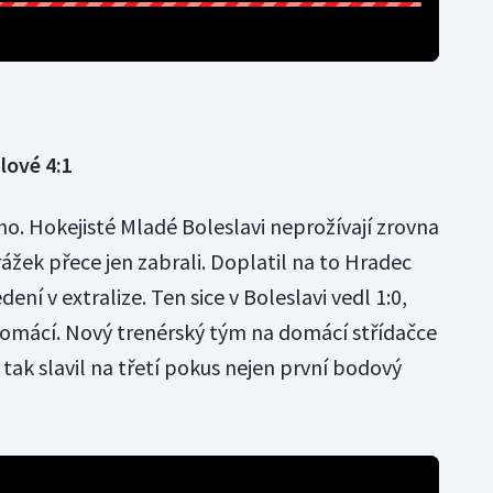
lové 4:1
ho. Hokejisté Mladé Boleslavi neprožívají zrovna
orážek přece jen zabrali. Doplatil na to Hradec
dení v extralize. Ten sice v Boleslavi vedl 1:0,
en domácí. Nový trenérský tým na domácí střídačce
tak slavil na třetí pokus nejen první bodový