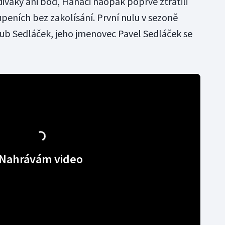
diváky ani bod, Hanáci naopak poprvé ztratili
peních bez zakolísání. První nulu v sezoně
ub Sedláček, jeho jmenovec Pavel Sedláček se
Nahrávám video