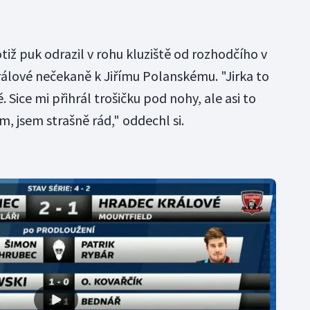
otiž puk odrazil v rohu kluziště od rozhodčího v
ové nečekaně k Jiřímu Polanskému. "Jirka to
 Sice mi přihrál trošičku pod nohy, ale asi to
m, jsem strašně rád," oddechl si.