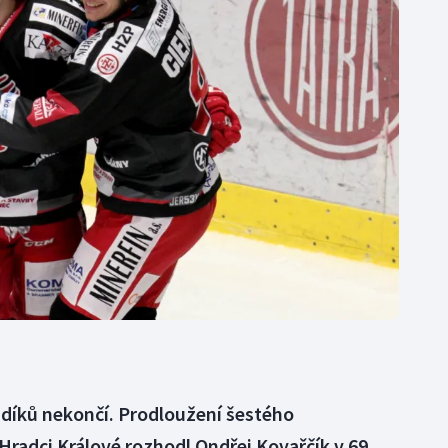
Moderní pětiboj
Triatlon
Motorsport
Veslování
Olympijské hry
Vodní slalom
Parasport
Volejbal
Plavání
Ostatní
Plážový volejbal
adíků nekončí. Prodloužení šestého
Hradci Králové rozhodl Ondřej Kovařčík v 69.