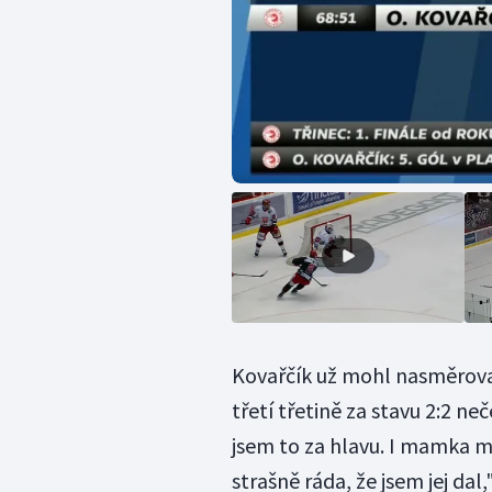
Kovařčík už mohl nasměrova
třetí třetině za stavu 2:2 
jsem to za hlavu. I mamka m
strašně ráda, že jsem jej dal