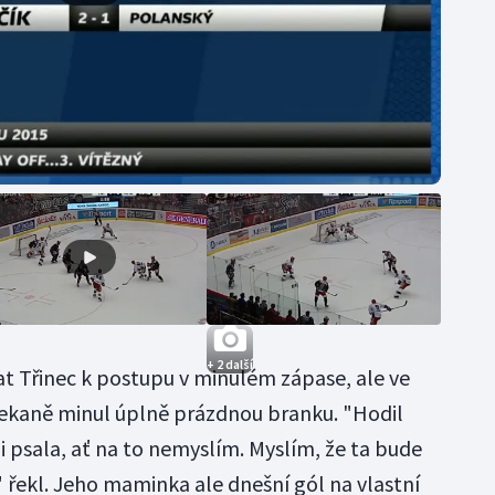
+ 2 další
t Třinec k postupu v minulém zápase, ale ve
nečekaně minul úplně prázdnou branku. "Hodil
i psala, ať na to nemyslím. Myslím, že ta bude
," řekl. Jeho maminka ale dnešní gól na vlastní