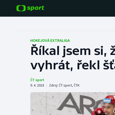
POPULÁRNÍ
DALŠÍ SPORTY
Fotbal
Americký fotbal
HOKEJOVÁ EXTRALIGA
Říkal jsem si,
Hokej
Baseball a softbal
vyhrát, řekl š
Tenis
Basketbal
Atletika
Biatlon
ČT sport
9. 4. 2018
|
Zdroj:
ČT sport
,
ČTK
Cyklistika
Boby a skeleton
Box