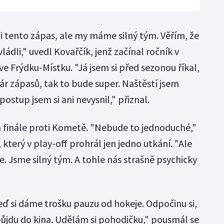
i tento zápas, ale my máme silný tým. Věřím, že
dli," uvedl Kovařčík, jenž začínal ročník v
e Frýdku-Místku. "Já jsem si před sezonou říkal,
ár zápasů, tak to bude super. Naštěstí jsem
ostup jsem si ani nevysnil," přiznal.
 finále proti Kometě. "Nebude to jednoduché,"
, který v play-off prohrál jen jedno utkání. "Ale
e. Jsme silný tým. A tohle nás strašně psychicky
eď si dáme trošku pauzu od hokeje. Odpočinu si,
ůjdu do kina. Udělám si pohodičku," pousmál se