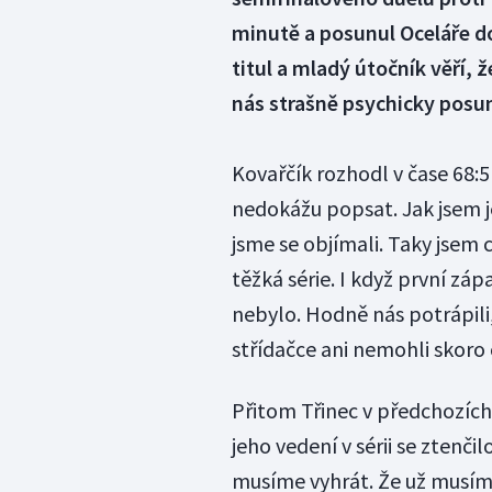
minutě a posunul Oceláře do 
titul a mladý útočník věří, 
nás strašně psychicky posu
Kovařčík rozhodl v čase 68:5
nedokážu popsat. Jak jsem jej
jsme se objímali. Taky jsem cí
těžká série. I když první zá
nebylo. Hodně nás potrápili,
střídačce ani nemohli skoro 
Přitom Třinec v předchozích
jeho vedení v sérii se ztenčilo
musíme vyhrát. Že už musíme