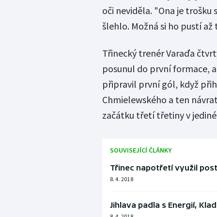
oči neviděla. "Ona je trošku s
šlehlo. Možná si ho pustí až
Třinecký trenér Varaďa čtvrt
posunul do první formace, al
připravil první gól, když p
Chmielewského a ten návrat 
začátku třetí třetiny v jedin
SOUVISEJÍCÍ ČLÁNKY
Třinec napotřetí využil pos
8. 4. 2018
Jihlava padla s Energií, Kl
8. 4. 2018