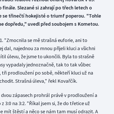
finále. Slezané si zahrají po třech letech o
že se třinečtí hokejisté o triumf poperou. "Tohle
ne dopředu," uvedl před soubojem s Kometou.
1. "Zmocnila se mě strašná euforie, ani to
 dal, najednou za mnou přijeli kluci a všichni
til úlevu, že jsme to ukončili. Byla to strašně
pasy vypadaly jednoznačně, tak to tak vůbec
 tři prodloužení po sobě, někteří kluci už na
chodit. Strašná úleva," řekl Kovařčík.
 dvou zápasech prohrál právě v prodloužení a
 z 3:0 na 3:2. "Říkal jsem si, že do třetice už
 mít štěstí a něco se nám tam musí odrazit. A