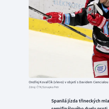
Curling
Dostihy
Florbal
Futsal
Golf
Gymnastika
Ondřej Kovařčík (vlevo) v objetí s Davidem Ciencialou
Zdroj:
ČTK/Sznapka Petr
Spanilá jízda třineckých ml
semifinálového duelu proti 