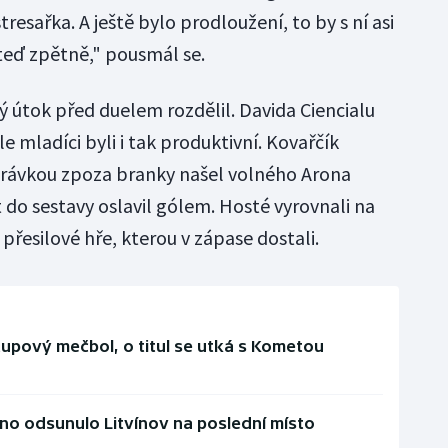
tresařka. A ještě bylo prodloužení, to by s ní asi
 teď zpětně," pousmál se.
ý útok před duelem rozdělil. Davida Ciencialu
e mladíci byli i tak produktivní. Kovařčík
řihrávkou zpoza branky našel volného Arona
do sestavy oslavil gólem. Hosté vyrovnali na
é přesilové hře, kterou v zápase dostali.
tupový mečbol, o titul se utká s Kometou
adno odsunulo Litvínov na poslední místo