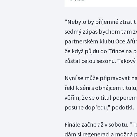
"Nebylo by příjemné ztratit 
sedmý zápas bychom tam zvlá
partnerském klubu Ocelářů v
že když půjdu do Třince na p
zůstal celou sezonu. Takový p
Nyní se může připravovat na
řekl k sérii s obhájcem titulu
věřím, že se o titul poperem
posune dopředu," podotkl.
Finále začne až v sobotu. "T
dám si regeneraci a možná p