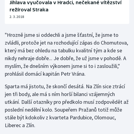
Jihlava vyučovala v Hradci, nečekané vítězství
režíroval Straka
2. 3. 2018
"Hrozně jsme si oddechli a jsme šťastní, že jsme to
zvládli, protože jet na rozhodující zápas do Chomutova,
který má bez ohledu na tabulku kvalitní tým a kde se
nikdy nehraje dobře... Je dobře, že už jsme v pohodě. A
myslím, že dnešním výkonem jsme si to i zasloužili,"
prohlásil domácí kapitán Petr Vrána.
Sparta má jistotu, že skončí desátá. Na Zlín sice ztrácí
jen tři body, ale má s ním horší bilanci vzájemných
utkání. Další otazníky pro předkolo musí zodpovědět až
poslední nedělní kolo. Soupeřem Pražanů totiž může
stále být kdokoliv z kvarteta Pardubice, Olomouc,
Liberec a Zlín.