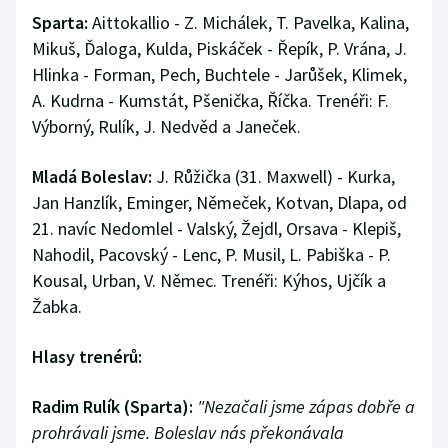
Sparta:
Aittokallio - Z. Michálek, T. Pavelka, Kalina,
Mikuš, Ďaloga, Kulda, Piskáček - Řepík, P. Vrána, J.
Hlinka - Forman, Pech, Buchtele - Jarůšek, Klimek,
A. Kudrna - Kumstát, Pšenička, Říčka. Trenéři: F.
Výborný, Rulík, J. Nedvěd a Janeček.
Mladá Boleslav:
J. Růžička (31. Maxwell) - Kurka,
Jan Hanzlík, Eminger, Němeček, Kotvan, Dlapa, od
21. navíc Nedomlel - Valský, Žejdl, Orsava - Klepiš,
Nahodil, Pacovský - Lenc, P. Musil, L. Pabiška - P.
Kousal, Urban, V. Němec. Trenéři: Kýhos, Ujčík a
Žabka.
Hlasy trenérů:
Radim Rulík (Sparta):
"Nezačali jsme zápas dobře a
prohrávali jsme. Boleslav nás překonávala