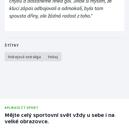
chybu a dostaneme hned gól. Jinak si myslím, že
kluci zápas odbojovali a odmakali, byla tam
spousta dřiny, ale žádná radost z toho."
ŠTÍTKY
Hokejová extraliga
Hokej
APLIKACE ČT SPORT
Mějte celý sportovní svět vždy u sebe i na
velké obrazovce.