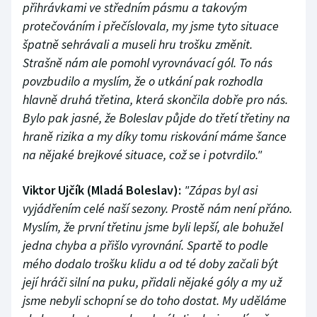
přihrávkami ve středním pásmu a takovým
protečováním i přečíslovala, my jsme tyto situace
špatně sehrávali a museli hru trošku změnit.
Strašně nám ale pomohl vyrovnávací gól. To nás
povzbudilo a myslím, že o utkání pak rozhodla
hlavně druhá třetina, která skončila dobře pro nás.
Bylo pak jasné, že Boleslav půjde do třetí třetiny na
hraně rizika a my díky tomu riskování máme šance
na nějaké brejkové situace, což se i potvrdilo."
Viktor Ujčík (Mladá Boleslav):
"Zápas byl asi
vyjádřením celé naší sezony. Prostě nám není přáno.
Myslím, že první třetinu jsme byli lepší, ale bohužel
jedna chyba a přišlo vyrovnání. Spartě to podle
mého dodalo trošku klidu a od té doby začali být
její hráči silní na puku, přidali nějaké góly a my už
jsme nebyli schopní se do toho dostat. My uděláme