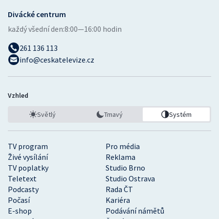
Divácké centrum
každý všední den:
8:00—16:00 hodin
261 136 113
info@ceskatelevize.cz
Vzhled
Světlý
Tmavý
Systém
TV program
Pro média
Živé vysílání
Reklama
TV poplatky
Studio Brno
Teletext
Studio Ostrava
Podcasty
Rada ČT
Počasí
Kariéra
E-shop
Podávání námětů