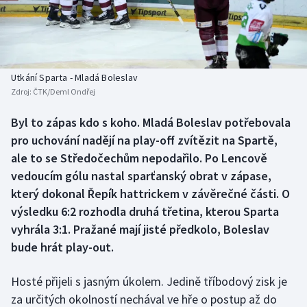
Baseball a softbal
Soutěže
Basketbal
Historické návraty
Biatlon
Aplikace ČT sport
Utkání Sparta - Mladá Boleslav
Zdroj:
ČTK/Deml Ondřej
Boby a skeleton
AZ kvíz
Byl to zápas kdo s koho. Mladá Boleslav potřebovala
pro uchování nadějí na play-off zvítězit na Spartě,
Box
ale to se Středočechům nepodařilo. Po Lencově
Curling
vedoucím gólu nastal sparťanský obrat v zápase,
který dokonal Řepík hattrickem v závěrečné části. O
Dostihy
výsledku 6:2 rozhodla druhá třetina, kterou Sparta
vyhrála 3:1. Pražané mají jisté předkolo, Boleslav
Florbal
bude hrát play-out.
Futsal
Hosté přijeli s jasným úkolem. Jedině tříbodový zisk je
za určitých okolností nechával ve hře o postup až do
Golf