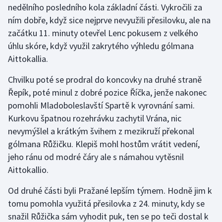
nedělního posledního kola základní části. Vykročili za
ním dobře, když sice nejprve nevyužili přesilovku, ale na
Gymnastika
začátku 11. minuty otevřel Lenc pokusem z velkého
úhlu skóre, když využil zakrytého výhledu gólmana
Házená
Aittokallia.
Jezdectví
Chvilku poté se prodral do koncovky na druhé straně
Řepík, poté minul z dobré pozice Říčka, jenže nakonec
Judo
pomohli Mladoboleslavští Spartě k vyrovnání sami.
Kurkovu špatnou rozehrávku zachytil Vrána, nic
Krasobruslení
nevymýšlel a krátkým švihem z mezikruží překonal
Lezení
gólmana Růžičku. Klepiš mohl hostům vrátit vedení,
jeho ránu od modré čáry ale s námahou vytěsnil
Lyže a snowboard
Aittokallio.
Moderní pětiboj
Od druhé části byli Pražané lepším týmem. Hodně jim k
tomu pomohla využitá přesilovka z 24. minuty, kdy se
Motorsport
snažil Růžička sám vyhodit puk, ten se po teči dostal k