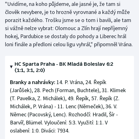
"Uvidíme, na koho půjdeme, ale jasné je, že tam si
člověk nevybere, je to hrozně vyrovnané a každý může
porazit každého. Trošku jsme se o tom i bavili, ale tam
si vážně nelze vybrat: Olomouc a Zlín hrají nepříjemný
hokej, Pardubice se dostaly do pohody a Liberec hrál
loni finále a předloni celou ligu vyhrál," připomněl Vrána.
HC Sparta Praha - BK Mladá Boleslav 6:2
(1:1, 3:1, 2:0)
Branky a nahrávky:
14. P. Vrána, 24. Řepík
(Jarůšek), 28. Pech (Forman, Buchtele), 31. Klimek
(T. Pavelka, Z. Michálek), 49. Řepík, 57. Řepík (Z.
Michálek, P. Vrána) - 11. Lenc (Němeček), 36. V.
Němec (Pacovský, Lenc). Rozhodčí: Hradil, Šír -
Barvíř, Blümel. Vyloučení: 5:3. Využití: 1:1. V
oslabení: 1:0. Diváci: 7934.