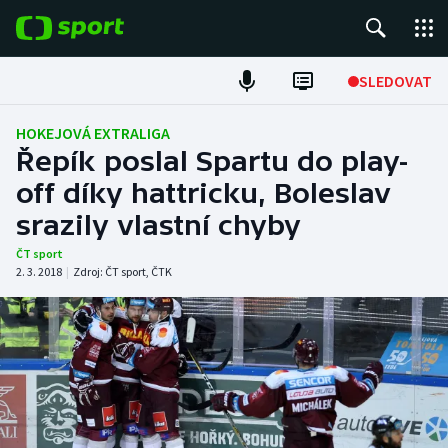
POPULÁRNÍ
SLEDOVAT
Fotbal
HOKEJOVÁ EXTRALIGA
Řepík poslal Spartu do play-
Hokej
off díky hattricku, Boleslav
srazily vlastní chyby
Tenis
ČT sport
Atletika
2. 3. 2018
|
Zdroj:
ČT sport
,
ČTK
Cyklistika
DALŠÍ SPORTY
Americký fotbal
NEPŘEHLÉDNĚTE