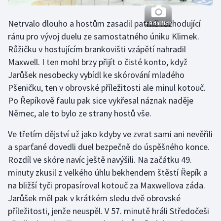
Stolní tenis
Netrvalo dlouho a hostům zasadil patrně rozhodující
+ 9 dalších
Triatlon
ránu pro vývoj duelu ze samostatného úniku Klimek.
Růžičku v hostujícím brankovišti vzápětí nahradil
Veslování
Maxwell. I ten mohl brzy přijít o čisté konto, když
Jarůšek nesobecky vybídl ke skórování mladého
Vodní slalom
Pšeničku, ten v obrovské příležitosti ale minul kotouč.
Po Řepíkově faulu pak sice vykřesal náznak naděje
Volejbal
Němec, ale to bylo ze strany hostů vše.
Ostatní
Ve třetím dějství už jako kdyby ve zvrat sami ani nevěřili
a sparťané dovedli duel bezpečně do úspěšného konce.
Rozdíl ve skóre navíc ještě navýšili. Na začátku 49.
minuty zkusil z velkého úhlu bekhendem štěstí Řepík a
na bližší tyči propasíroval kotouč za Maxwellova záda.
Jarůšek měl pak v krátkém sledu dvě obrovské
příležitosti, jenže neuspěl. V 57. minutě hráli Středočeši