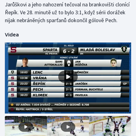
Jarůškovi a jeho nahození tečoval na brankovišti clonící
Olympijské hry
Řepík. Ve 28. minutě už to bylo 3:1, když sérii dorážek
nijak nebráněných sparťanů dokončil gólově Pech.
Parasport
Videa
Plavání
Plážový volejbal
Ragby
Rychlobruslení
Rychlostní kanoistika
Short track
Sportovní střelba