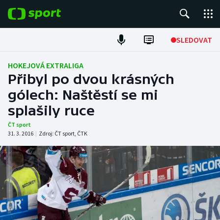
POPULÁRNÍ
SLEDOVAT
Fotbal
HOKEJOVÁ EXTRALIGA
Přibyl po dvou krásných
Hokej
gólech: Naštěstí se mi
splašily ruce
Tenis
ČT sport
Atletika
31. 3. 2016
|
Zdroj:
ČT sport
,
ČTK
Cyklistika
DALŠÍ SPORTY
Americký fotbal
NEPŘEHLÉDNĚTE