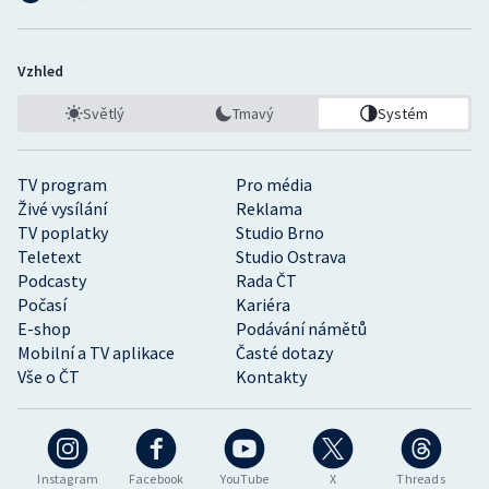
Vzhled
Světlý
Tmavý
Systém
TV program
Pro média
Živé vysílání
Reklama
TV poplatky
Studio Brno
Teletext
Studio Ostrava
Podcasty
Rada ČT
Počasí
Kariéra
E-shop
Podávání námětů
Mobilní a TV aplikace
Časté dotazy
Vše o ČT
Kontakty
Instagram
Facebook
YouTube
X
Threads