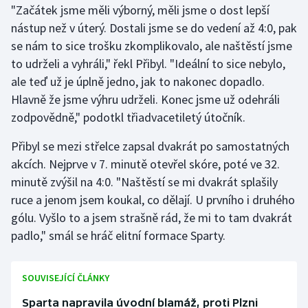
"Začátek jsme měli výborný, měli jsme o dost lepší
nástup než v úterý. Dostali jsme se do vedení až 4:0, pak
Gymnastika
se nám to sice trošku zkomplikovalo, ale naštěstí jsme
to udrželi a vyhráli," řekl Přibyl. "Ideální to sice nebylo,
Házená
ale teď už je úplně jedno, jak to nakonec dopadlo.
Jezdectví
Hlavně že jsme výhru udrželi. Konec jsme už odehráli
zodpovědně," podotkl třiadvacetiletý útočník.
Judo
Přibyl se mezi střelce zapsal dvakrát po samostatných
akcích. Nejprve v 7. minutě otevřel skóre, poté ve 32.
Krasobruslení
minutě zvýšil na 4:0. "Naštěstí se mi dvakrát splašily
Lezení
ruce a jenom jsem koukal, co dělají. U prvního i druhého
gólu. Vyšlo to a jsem strašně rád, že mi to tam dvakrát
Lyže a snowboard
padlo," smál se hráč elitní formace Sparty.
Moderní pětiboj
SOUVISEJÍCÍ ČLÁNKY
Motorsport
Sparta napravila úvodní blamáž, proti Plzni