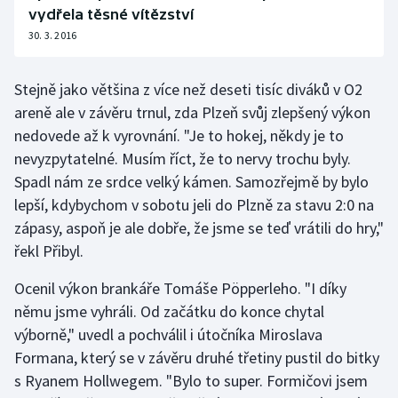
vydřela těsné vítězství
Olympijské hry
30. 3. 2016
Parasport
Stejně jako většina z více než deseti tisíc diváků v O2
areně ale v závěru trnul, zda Plzeň svůj zlepšený výkon
Plavání
nedovede až k vyrovnání. "Je to hokej, někdy je to
Plážový volejbal
nevyzpytatelné. Musím říct, že to nervy trochu byly.
Spadl nám ze srdce velký kámen. Samozřejmě by bylo
Ragby
lepší, kdybychom v sobotu jeli do Plzně za stavu 2:0 na
zápasy, aspoň je ale dobře, že jsme se teď vrátili do hry,"
Rychlobruslení
řekl Přibyl.
Rychlostní kanoistika
Ocenil výkon brankáře Tomáše Pöpperleho. "I díky
němu jsme vyhráli. Od začátku do konce chytal
Short track
výborně," uvedl a pochválil i útočníka Miroslava
Formana, který se v závěru druhé třetiny pustil do bitky
Sportovní střelba
s Ryanem Hollwegem. "Bylo to super. Formičovi jsem