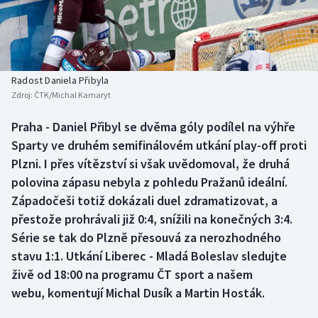
Baseball a softbal
Soutěže
Basketbal
Historické návraty
Biatlon
Aplikace ČT sport
Radost Daniela Přibyla
Zdroj:
ČTK/Michal Kamaryt
Boby a skeleton
AZ kvíz
Praha - Daniel Přibyl se dvěma góly podílel na výhře
Sparty ve druhém semifinálovém utkání play-off proti
Box
Plzni. I přes vítězství si však uvědomoval, že druhá
Curling
polovina zápasu nebyla z pohledu Pražanů ideální.
Západočeši totiž dokázali duel zdramatizovat, a
Dostihy
přestože prohrávali již 0:4, snížili na konečných 3:4.
Série se tak do Plzně přesouvá za nerozhodného
Florbal
stavu 1:1. Utkání Liberec - Mladá Boleslav sledujte
živě od 18:00 na programu ČT sport a našem
Futsal
webu, komentují Michal Dusík a Martin Hosták.
Golf