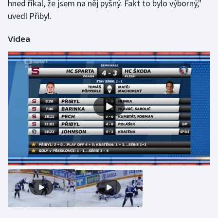
hned říkal, že jsem na něj pyšný. Fakt to bylo výborný,"
Stolní tenis
uvedl Přibyl.
Triatlon
Videa
Veslování
Vodní slalom
Volejbal
Ostatní