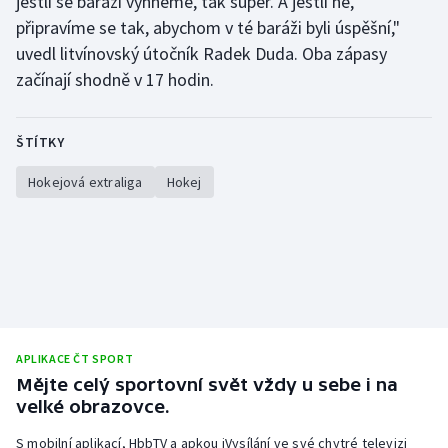
jestli se baráži vyhneme, tak super. A jestli ne,
připravíme se tak, abychom v té baráži byli úspěšní,"
uvedl litvínovský útočník Radek Duda. Oba zápasy
začínají shodně v 17 hodin.
ŠTÍTKY
Hokejová extraliga
Hokej
APLIKACE ČT SPORT
Mějte celý sportovní svět vždy u sebe i na
velké obrazovce.
S mobilní aplikací, HbbTV a apkou iVysílání ve své chytré televizi