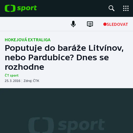
POPULÁRNÍ
SLEDOVAT
Fotbal
HOKEJOVÁ EXTRALIGA
Poputuje do baráže Litvínov,
Hokej
nebo Pardubice? Dnes se
rozhodne
Tenis
ČT sport
Atletika
25. 3. 2016
|
Zdroj:
ČTK
Cyklistika
DALŠÍ SPORTY
Americký fotbal
NEPŘEHLÉDNĚTE