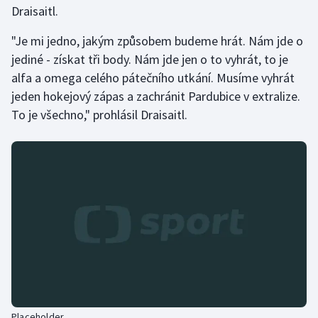
Draisaitl.
Olympijské hry
"Je mi jedno, jakým způsobem budeme hrát. Nám jde o
Parasport
jediné - získat tři body. Nám jde jen o to vyhrát, to je
alfa a omega celého pátečního utkání. Musíme vyhrát
Plavání
jeden hokejový zápas a zachránit Pardubice v extralize.
To je všechno," prohlásil Draisaitl.
Plážový volejbal
Ragby
Rychlobruslení
Rychlostní kanoistika
Short track
Sportovní střelba
Placeholder