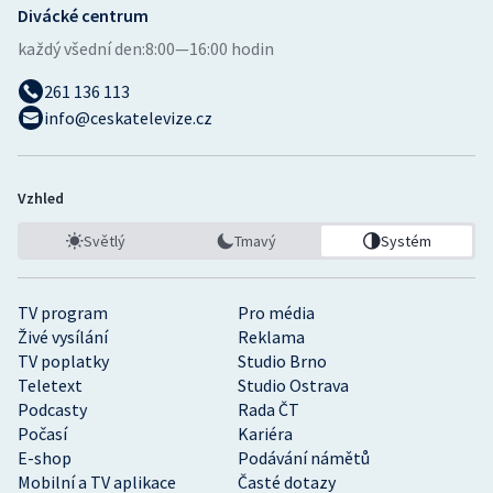
Divácké centrum
každý všední den:
8:00—16:00 hodin
261 136 113
info@ceskatelevize.cz
Vzhled
Světlý
Tmavý
Systém
TV program
Pro média
Živé vysílání
Reklama
TV poplatky
Studio Brno
Teletext
Studio Ostrava
Podcasty
Rada ČT
Počasí
Kariéra
E-shop
Podávání námětů
Mobilní a TV aplikace
Časté dotazy