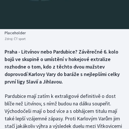
Baseball a softbal
Soutěže
Basketbal
Historické návraty
Biatlon
Aplikace ČT sport
Placeholder
Zdroj:
ČT sport
Boby a skeleton
AZ kvíz
Praha - Litvínov nebo Pardubice? Závěrečné 6. kolo
bojů ve skupině o umístění v hokejové extralize
Box
rozhodne o tom, kdo z těchto dvou mužstev
Curling
doprovodí Karlovy Vary do baráže s nejlepšími celky
první ligy Slavií a Jihlavou.
Dostihy
Pardubice mají zatím k extraligové definitivě o dost
Florbal
blíže než Litvínov, s nímž budou na dálku soupeřit.
Východočeši mají o bod více a s obhájcem titulu mají
Futsal
také lepší vzájemné zápasy. Proti Karlovým Varům jim
stačí jakákoliv výhra a výsledek duelu mezi Vítkovicemi
Golf