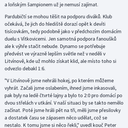
a loňským šampionem už je nemusí zajímat.
Gymnastika
Pardubičtí se mohou těšit na podporu diváků. Klub
očekává, že jich do hlediště dorazí opět k devíti
Házená
tisícovkám, tedy podobně jako v předchozím domácím
duelu s Vítkovicemi. Jen samotná podpora fanoušků
Jezdectví
ale k výhře stačit nebude. Dynamo se potřebuje
předvést ve výrazně lepším světle než v neděli v
Judo
Litvínově, kde už mohlo získat klid, ale místo toho si
odvezlo debakl 1:6.
Krasobruslení
"V Litvínově jsme nehráli hokej, po kterém můžeme
Lezení
vyhrát. Začali jsme oslabením, ihned jsme inkasovali,
pak byly na ledě čtvrté lajny a bylo to 2:0 pro domácí po
Lyže a snowboard
dvou střelách v utkání. V naší situaci by se takto nemělo
Moderní pětiboj
začínat. Poté jsme hráli pět na tři, měli jsme přesilovky
a dostatek času se zápasem něco udělat, což se
Motorsport
nestalo. K tomu jsme si něco řekli," uvedl kouč Peter