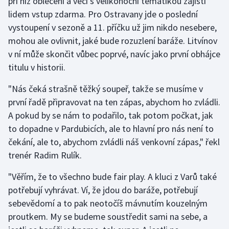
při níž oblečení a věci s velikonoční tematikou zajistí
lidem vstup zdarma. Pro Ostravany jde o poslední
vystoupení v sezoně a 11. příčku už jim nikdo nesebere,
mohou ale ovlivnit, jaké bude rozuzlení baráže. Litvínov
v ní může skončit vůbec poprvé, navíc jako první obhájce
titulu v historii.
"Nás čeká strašně těžký soupeř, takže se musíme v
první řadě připravovat na ten zápas, abychom ho zvládli.
A pokud by se nám to podařilo, tak potom počkat, jak
to dopadne v Pardubicích, ale to hlavní pro nás není to
čekání, ale to, abychom zvládli náš venkovní zápas," řekl
trenér Radim Rulík.
"Věřím, že to všechno bude fair play. A kluci z Varů také
potřebují vyhrávat. Ví, že jdou do baráže, potřebují
sebevědomí a to pak neotočíš mávnutím kouzelným
proutkem. My se budeme soustředit sami na sebe, a