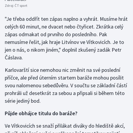
Stolní tenis
Zdroj:
ČT sport
"Je třeba oddřít ten zápas naplno a vyhrát. Musíme hrát
Triatlon
celých 60 minut, ne dvacet nebo čtyřicet. Zkrátka celý
Veslování
zápas odmakat od prvního do posledního. Pak
nemusíme řešit, jak hraje Litvínov ve Vítkovicích. Je to
Vodní slalom
jen o nás, o nikom jiném," doplnil zkušený zadák Petr
Čáslava.
Volejbal
Karlovarští sice nemohou nic změnit na své poslední
Ostatní
příčce, ale před úterním startem baráže mohou posílit
svou nalomenou sebedůvěru. V součtu se základní částí
prohráli už desetkrát za sebou a připsali si během této
série jediný bod.
Půjde obhájce titulu do baráže?
Ve Vítkovicích se snaží přilákat diváky do hlediště akcí,