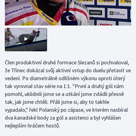
Futsal
Golf
Gymnastika
Házená
Člen produktivní druhé formace Slezanů si pochvaloval,
že Třinec dokázal svůj aktivní vstup do duelu přetavit ve
Jezdectví
vedení. Po diametrálně odlišném výkonu oproti úterý
tak vyrovnal stav série na 1:1. "První a druhý gól nám
Judo
pomohl, uklidnili jsme se a utkání jsme zvládli přesně
tak, jak jsme chtěli. Přáli jsme si, aby to takhle
Krasobruslení
vypadalo," řekl Polanský po zápase, ve kterém nasbíral
Lezení
dva kanadské body za gól a asistenci a byl vyhlášen
nejlepším hráčem hostů.
Lyže a snowboard