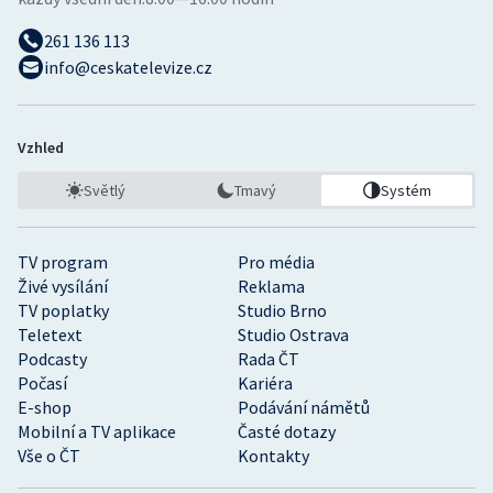
261 136 113
info@ceskatelevize.cz
Vzhled
Světlý
Tmavý
Systém
TV program
Pro média
Živé vysílání
Reklama
TV poplatky
Studio Brno
Teletext
Studio Ostrava
Podcasty
Rada ČT
Počasí
Kariéra
E-shop
Podávání námětů
Mobilní a TV aplikace
Časté dotazy
Vše o ČT
Kontakty