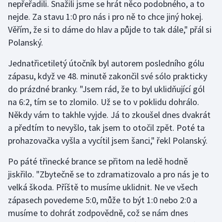
nepřeřadili. Snažili jsme se hrát něco podobného, a to
Short track
nejde. Za stavu 1:0 pro nás i pro ně to chce jiný hokej.
Věřím, že si to dáme do hlav a půjde to tak dále," přál si
Sportovní střelba
Polanský.
Stolní tenis
Jednatřicetiletý útočník byl autorem posledního gólu
zápasu, když ve 48. minutě zakončil své sólo prakticky
Triatlon
do prázdné branky. "Jsem rád, že to byl uklidňující gól
na 6:2, tím se to zlomilo. Už se to v poklidu dohrálo.
Veslování
Někdy vám to takhle vyjde. Já to zkoušel dnes dvakrát
Vodní slalom
a předtím to nevyšlo, tak jsem to otočil zpět. Poté ta
prohazovačka vyšla a vycítil jsem šanci," řekl Polanský.
Volejbal
Po páté třinecké brance se přitom na ledě hodně
jiskřilo. "Zbytečně se to zdramatizovalo a pro nás je to
Ostatní
velká škoda. Příště to musíme uklidnit. Ne ve všech
zápasech povedeme 5:0, může to být 1:0 nebo 2:0 a
musíme to dohrát zodpovědně, což se nám dnes