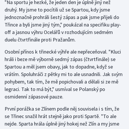
"Na sportu je hezké, že jeden den je úplně jiný než
Moderní pětiboj
druhý. My jsme to pocítili už se Spartou, kdy jsme
jednoznačně prohráli šestý zápas a pak jsme přijeli do
Motorsport
Třince a byli jsme jiný tým," poukázal na specifiku play-
off a jasnou výhru Ocelářů v rozhodujícím sedmém
Olympijské hry
duelu čtvrtfinále proti Pražanům.
Parasport
Osobní přínos k třinecké výhře ale nepřeceňoval. "Kluci
hráli i beze mě výborně sedmý zápas (čtvrtfinále) se
Plavání
Spartou a měl jsem obavy, jak to dopadne, když se
vrátím. Spoluhráči z pětky mi to ale usnadnili. Jak svým
Plážový volejbal
pohybem, tak tím, že mě popichovali a dělali si ze mě
legraci. Tak to má být," usmíval se Polanský po
Ragby
osmidenní zápasové pauze.
Rychlobruslení
První porážka se Zlínem podle něj souvisela i s tím, že
se Třinec snažil hrát stejně jako proti Spartě. "To ale
Rychlostní kanoistika
nejde. Sparta hrála úplně jiný hokej než Zlín a my jsme