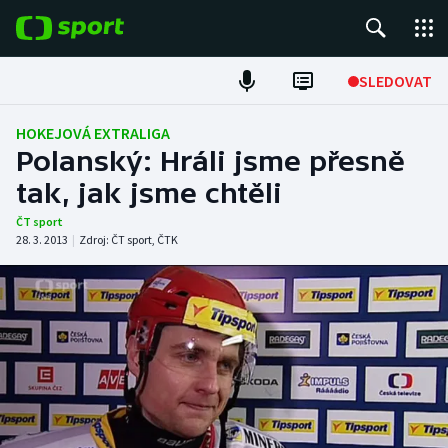
POPULÁRNÍ
SLEDOVAT
ME v atletice
HOKEJOVÁ EXTRALIGA
Polanský: Hráli jsme přesně
ME v plavání
tak, jak jsme chtěli
Fotbal
ČT sport
28. 3. 2013
|
Zdroj:
ČT sport
,
ČTK
Hokej
Tenis
DALŠÍ SPORTY
Americký fotbal
NEPŘEHLÉDNĚTE