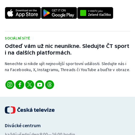
SOCIÁLNÍ SÍTĚ
Odteď vám už nic neunikne. Sledujte ČT sport
i na dalších platformách.
Nenechte si nikde ujít nejnovější sportovní události. Sledujte nás i
na Facebooku, X, Instagramu, Threads či YouTube a buďte v obraze.
Divácké centrum
každý všední den:
8:00—16:00 hodin