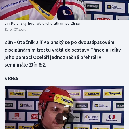
Atletika
Soutěže
Baseball a softbal
Historické návraty
Jiří Polanský hodnotí druhé utkání se Zlínem
Zdroj:
ČT sport
Basketbal
Aplikace ČT sport
Zlín - Útočník Jiří Polanský se po dvouzápasovém
Biatlon
AZ kvíz
disciplinárním trestu vrátil do sestavy Třince a i díky
jeho pomoci Oceláři jednoznačně přehráli v
Boby a skeleton
semifinále Zlín 6:2.
Box
Videa
Curling
Cyklistika
Dostihy
Florbal